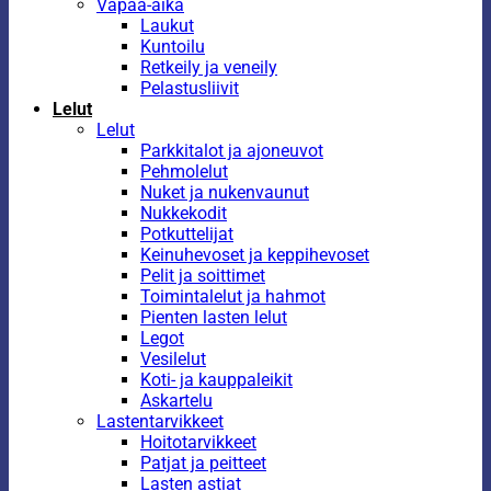
Vapaa-aika
Laukut
Kuntoilu
Retkeily ja veneily
Pelastusliivit
Lelut
Lelut
Parkkitalot ja ajoneuvot
Pehmolelut
Nuket ja nukenvaunut
Nukkekodit
Potkuttelijat
Keinuhevoset ja keppihevoset
Pelit ja soittimet
Toimintalelut ja hahmot
Pienten lasten lelut
Legot
Vesilelut
Koti- ja kauppaleikit
Askartelu
Lastentarvikkeet
Hoitotarvikkeet
Patjat ja peitteet
Lasten astiat