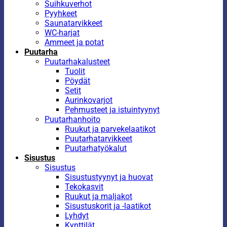
Suihkuverhot
Pyyhkeet
Saunatarvikkeet
WC-harjat
Ammeet ja potat
Puutarha
Puutarhakalusteet
Tuolit
Pöydät
Setit
Aurinkovarjot
Pehmusteet ja istuintyynyt
Puutarhanhoito
Ruukut ja parvekelaatikot
Puutarhatarvikkeet
Puutarhatyökalut
Sisustus
Sisustus
Sisustustyynyt ja huovat
Tekokasvit
Ruukut ja maljakot
Sisustuskorit ja -laatikot
Lyhdyt
Kynttilät