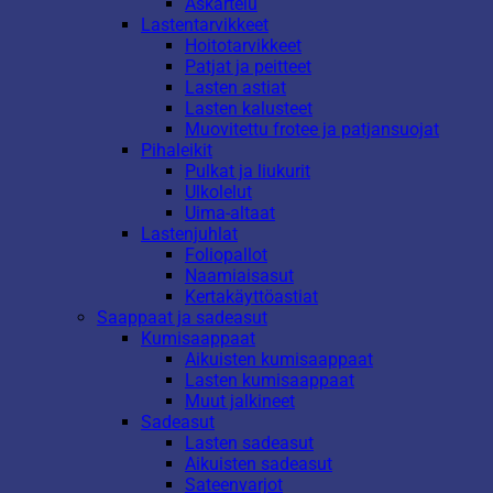
Askartelu
Lastentarvikkeet
Hoitotarvikkeet
Patjat ja peitteet
Lasten astiat
Lasten kalusteet
Muovitettu frotee ja patjansuojat
Pihaleikit
Pulkat ja liukurit
Ulkolelut
Uima-altaat
Lastenjuhlat
Foliopallot
Naamiaisasut
Kertakäyttöastiat
Saappaat ja sadeasut
Kumisaappaat
Aikuisten kumisaappaat
Lasten kumisaappaat
Muut jalkineet
Sadeasut
Lasten sadeasut
Aikuisten sadeasut
Sateenvarjot