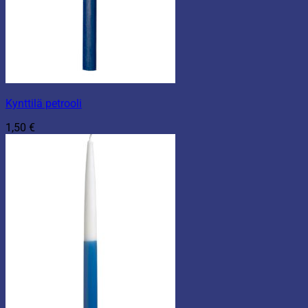
Kynttilä petrooli
1,50
€