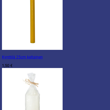
Kynttilä 25cm keltainen
1,50
€