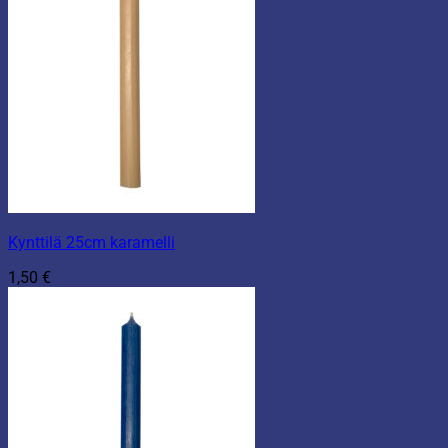
Kynttilä 25cm karamelli
1,50
€