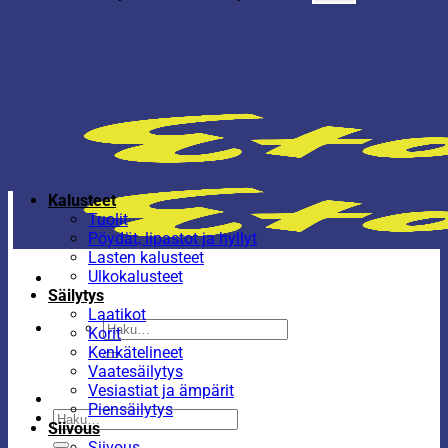
Kalusteet
Tuolit
Pöydät, lipastot ja hyllyt
Lasten kalusteet
Ulkokalusteet
Säilytys
Laatikot
Etsi:
Korit
Kenkätelineet
Vaatesäilytys
Vesiastiat ja ämpärit
Piensäilytys
Etsi:
Siivous
Siivous