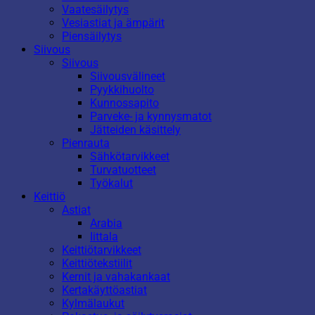
Vaatesäilytys
Vesiastiat ja ämpärit
Piensäilytys
Siivous
Siivous
Siivousvälineet
Pyykkihuolto
Kunnossapito
Parveke- ja kynnysmatot
Jätteiden käsittely
Pienrauta
Sähkötarvikkeet
Turvatuotteet
Työkalut
Keittiö
Astiat
Arabia
Iittala
Keittiötarvikkeet
Keittiötekstiilit
Kernit ja vahakankaat
Kertakäyttöastiat
Kylmälaukut