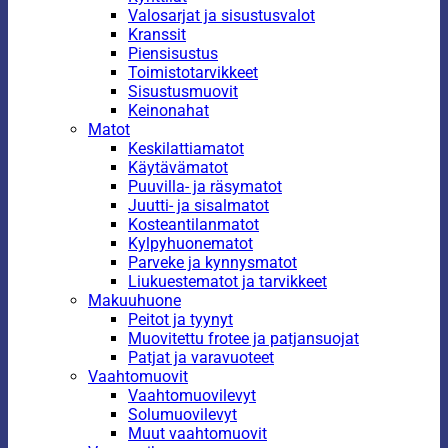
Valosarjat ja sisustusvalot
Kranssit
Piensisustus
Toimistotarvikkeet
Sisustusmuovit
Keinonahat
Matot
Keskilattiamatot
Käytävämatot
Puuvilla- ja räsymatot
Juutti- ja sisalmatot
Kosteantilanmatot
Kylpyhuonematot
Parveke ja kynnysmatot
Liukuestematot ja tarvikkeet
Makuuhuone
Peitot ja tyynyt
Muovitettu frotee ja patjansuojat
Patjat ja varavuoteet
Vaahtomuovit
Vaahtomuovilevyt
Solumuovilevyt
Muut vaahtomuovit