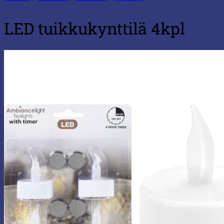
LED tuikkukynttilä 4kpl