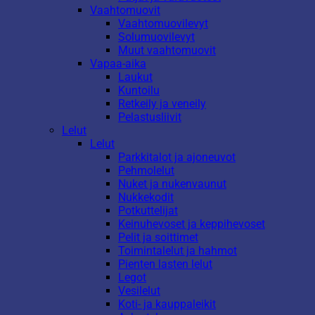
Vaahtomuovit
Vaahtomuovilevyt
Solumuovilevyt
Muut vaahtomuovit
Vapaa-aika
Laukut
Kuntoilu
Retkeily ja veneily
Pelastusliivit
Lelut
Lelut
Parkkitalot ja ajoneuvot
Pehmolelut
Nuket ja nukenvaunut
Nukkekodit
Potkuttelijat
Keinuhevoset ja keppihevoset
Pelit ja soittimet
Toimintalelut ja hahmot
Pienten lasten lelut
Legot
Vesilelut
Koti- ja kauppaleikit