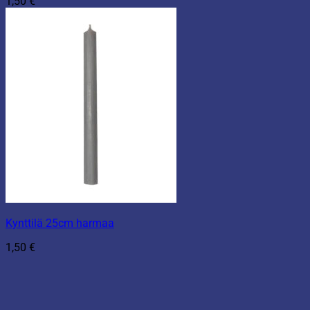
1,50
€
Kynttilä 25cm harmaa
1,50
€