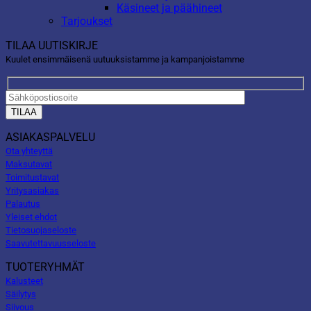
Käsineet ja päähineet
Tarjoukset
TILAA UUTISKIRJE
Kuulet ensimmäisenä uutuuksistamme ja kampanjoistamme
ASIAKASPALVELU
Ota yhteyttä
Maksutavat
Toimitustavat
Yritysasiakas
Palautus
Yleiset ehdot
Tietosuojaseloste
Saavutettavuusseloste
TUOTERYHMÄT
Kalusteet
Säilytys
Siivous