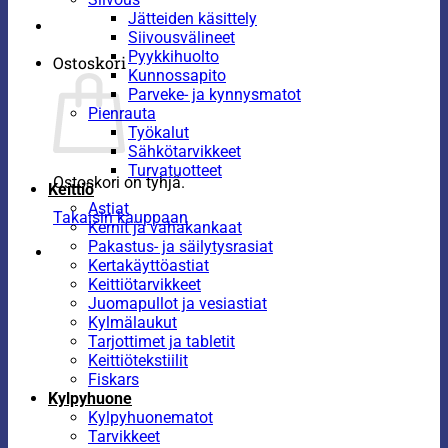
Jätteiden käsittely
Siivousvälineet
Pyykkihuolto
Ostoskori
Kunnossapito
Parveke- ja kynnysmatot
Pienrauta
Työkalut
Sähkötarvikkeet
Turvatuotteet
Ostoskori on tyhjä.
Keittiö
Astiat
Takaisin kauppaan
Kernit ja vahakankaat
Pakastus- ja säilytysrasiat
Kertakäyttöastiat
Keittiötarvikkeet
Juomapullot ja vesiastiat
Kylmälaukut
Tarjottimet ja tabletit
Keittiötekstiilit
Fiskars
Kylpyhuone
Kylpyhuonematot
Tarvikkeet