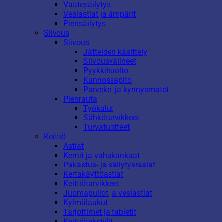
Vaatesäilytys
Vesiastiat ja ämpärit
Piensäilytys
Siivous
Siivous
Jätteiden käsittely
Siivousvälineet
Pyykkihuolto
Kunnossapito
Parveke- ja kynnysmatot
Pienrauta
Työkalut
Sähkötarvikkeet
Turvatuotteet
Keittiö
Astiat
Kernit ja vahakankaat
Pakastus- ja säilytysrasiat
Kertakäyttöastiat
Keittiötarvikkeet
Juomapullot ja vesiastiat
Kylmälaukut
Tarjottimet ja tabletit
Keittiötekstiilit