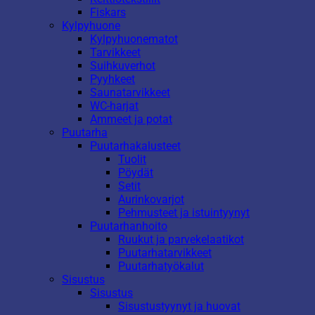
Fiskars
Kylpyhuone
Kylpyhuonematot
Tarvikkeet
Suihkuverhot
Pyyhkeet
Saunatarvikkeet
WC-harjat
Ammeet ja potat
Puutarha
Puutarhakalusteet
Tuolit
Pöydät
Setit
Aurinkovarjot
Pehmusteet ja istuintyynyt
Puutarhanhoito
Ruukut ja parvekelaatikot
Puutarhatarvikkeet
Puutarhatyökalut
Sisustus
Sisustus
Sisustustyynyt ja huovat