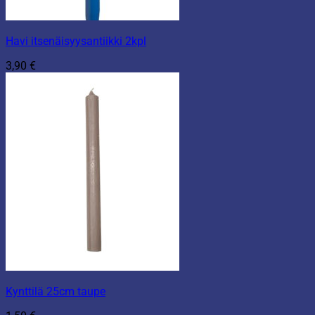
Havi itsenäisyysantiikki 2kpl
3,90
€
Kynttilä 25cm taupe