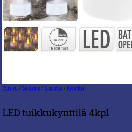
Etusivu
/
Sisustus
/
Sisustus
/
Kynttilät
LED tuikkukynttilä 4kpl