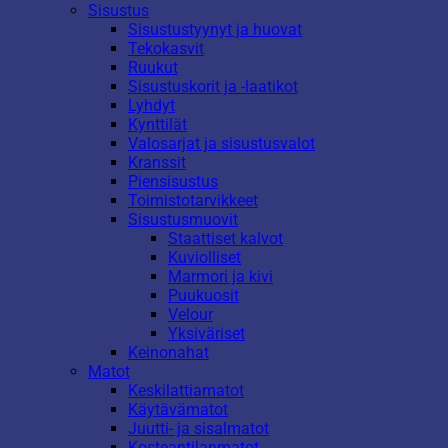
Sisustus
Sisustustyynyt ja huovat
Tekokasvit
Ruukut
Sisustuskorit ja -laatikot
Lyhdyt
Kynttilät
Valosarjat ja sisustusvalot
Kranssit
Piensisustus
Toimistotarvikkeet
Sisustusmuovit
Staattiset kalvot
Kuviolliset
Marmori ja kivi
Puukuosit
Velour
Yksiväriset
Keinonahat
Matot
Keskilattiamatot
Käytävämatot
Juutti- ja sisalmatot
Kosteantilanmatot