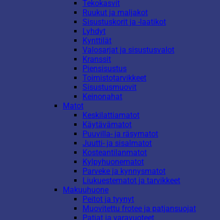
Tekokasvit
Ruukut ja maljakot
Sisustuskorit ja -laatikot
Lyhdyt
Kynttilät
Valosarjat ja sisustusvalot
Kranssit
Piensisustus
Toimistotarvikkeet
Sisustusmuovit
Keinonahat
Matot
Keskilattiamatot
Käytävämatot
Puuvilla- ja räsymatot
Juutti- ja sisalmatot
Kosteantilanmatot
Kylpyhuonematot
Parveke ja kynnysmatot
Liukuestematot ja tarvikkeet
Makuuhuone
Peitot ja tyynyt
Muovitettu frotee ja patjansuojat
Patjat ja varavuoteet