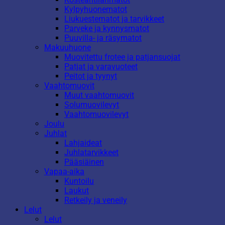
Kylpyhuonematot
Liukuestematot ja tarvikkeet
Parveke ja kynnysmatot
Puuvilla- ja räsymatot
Makuuhuone
Muovitettu frotee ja patjansuojat
Patjat ja varavuoteet
Peitot ja tyynyt
Vaahtomuovit
Muut vaahtomuovit
Solumuovilevyt
Vaahtomuovilevyt
Joulu
Juhlat
Lahjaideat
Juhlatarvikkeet
Pääsiäinen
Vapaa-aika
Kuntoilu
Laukut
Retkeily ja veneily
Lelut
Lelut