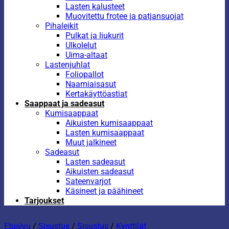
Lasten kalusteet
Muovitettu frotee ja patjansuojat
Pihaleikit
Pulkat ja liukurit
Ulkolelut
Uima-altaat
Lastenjuhlat
Foliopallot
Naamiaisasut
Kertakäyttöastiat
Saappaat ja sadeasut
Kumisaappaat
Aikuisten kumisaappaat
Lasten kumisaappaat
Muut jalkineet
Sadeasut
Lasten sadeasut
Aikuisten sadeasut
Sateenvarjot
Käsineet ja päähineet
Tarjoukset
Etusivu
/
Sisustus
/
Sisustus
/
Kynttilät