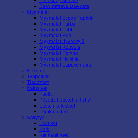
Tietosuojaseloste
Saavutettavuusseloste
Myymälät
Myymälät Espoo Tapiola
Myymälät Turku
Myymälät Lahti
Myymälät Pori
Myymälät Jyväskylä
Myymälät Kouvola
Myymälät Porvoo
Myymälät Helsinki
Myymälät Lappeenranta
Historia
Työpaikat
Tiedotteet
Kalusteet
Tuolit
Pöydät, lipastot ja hyllyt
Lasten kalusteet
Ulkokalusteet
Säilytys
Laatikot
Korit
Kenkätelineet