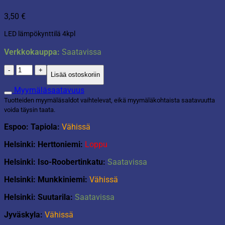
3,50
€
LED lämpökynttilä 4kpl
Verkkokauppa:
Saatavissa
LED
Lisää ostoskoriin
tuikkukynttilä
4kpl
Myymäläsaatavuus
määrä
Tuotteiden myymäläsaldot vaihtelevat, eikä myymäläkohtaista saatavuutta
voida täysin taata.
Espoo: Tapiola:
Vähissä
Helsinki: Herttoniemi:
Loppu
Helsinki: Iso-Roobertinkatu:
Saatavissa
Helsinki: Munkkiniemi:
Vähissä
Helsinki: Suutarila:
Saatavissa
Jyväskyla:
Vähissä