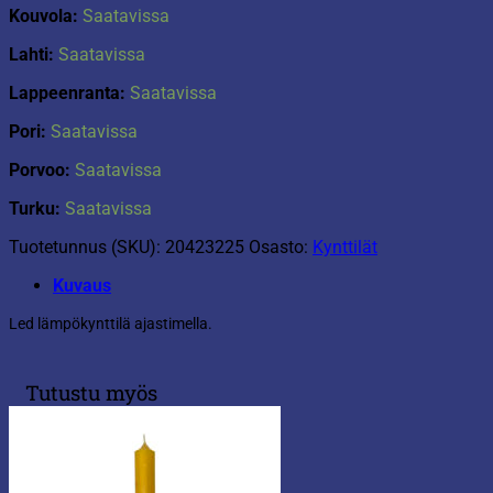
Kouvola:
Saatavissa
Lahti:
Saatavissa
Lappeenranta:
Saatavissa
Pori:
Saatavissa
Porvoo:
Saatavissa
Turku:
Saatavissa
Tuotetunnus (SKU):
20423225
Osasto:
Kynttilät
Kuvaus
Led lämpökynttilä ajastimella.
Tutustu myös