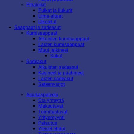
Pihaleikit
Pulkat ja liukurit
Uima-altaat
Ulkolelut
Saappaat ja sadeasut
Kumisaappaat
Aikuisten kumisaappaat
Lasten kumisaappaat
Muut jalkineet
Sukat
Sadeasut
Aikuisten sadeasut
Käsineet ja päähineet
Lasten sadeasut
Sateenvarjot
Asiakaspalvelu
Ota yhteyttä
Maksutavat
Toimitustavat
Yritysmyynti
Palautus
Yleiset ehdot