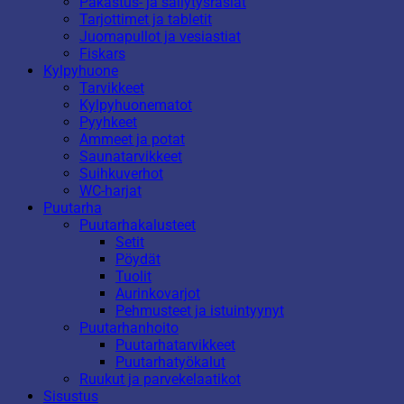
Pakastus- ja säilytysrasiat
Tarjottimet ja tabletit
Juomapullot ja vesiastiat
Fiskars
Kylpyhuone
Tarvikkeet
Kylpyhuonematot
Pyyhkeet
Ammeet ja potat
Saunatarvikkeet
Suihkuverhot
WC-harjat
Puutarha
Puutarhakalusteet
Setit
Pöydät
Tuolit
Aurinkovarjot
Pehmusteet ja istuintyynyt
Puutarhanhoito
Puutarhatarvikkeet
Puutarhatyökalut
Ruukut ja parvekelaatikot
Sisustus