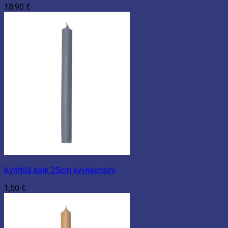
18,90
€
Kynttilä kork 25cm kyyhkynsini
1,50
€