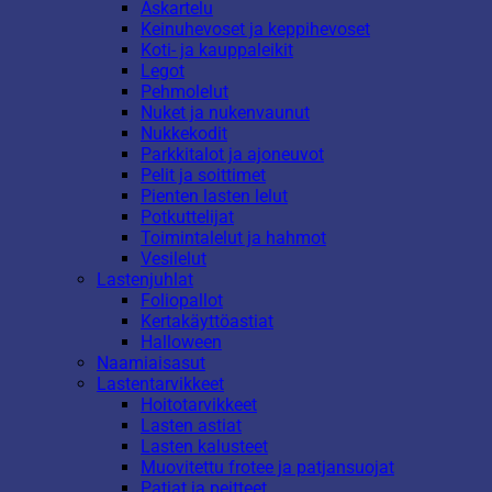
Askartelu
Keinuhevoset ja keppihevoset
Koti- ja kauppaleikit
Legot
Pehmolelut
Nuket ja nukenvaunut
Nukkekodit
Parkkitalot ja ajoneuvot
Pelit ja soittimet
Pienten lasten lelut
Potkuttelijat
Toimintalelut ja hahmot
Vesilelut
Lastenjuhlat
Foliopallot
Kertakäyttöastiat
Halloween
Naamiaisasut
Lastentarvikkeet
Hoitotarvikkeet
Lasten astiat
Lasten kalusteet
Muovitettu frotee ja patjansuojat
Patjat ja peitteet