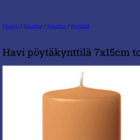
Etusivu
/
Sisustus
/
Sisustus
/
Kynttilät
Havi pöytäkynttilä 7x15cm to