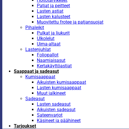
Hoitotarvikkeet
Patjat ja peitteet
Lasten astiat
Lasten kalusteet
Muovitettu frotee ja patjansuojat
Pihaleikit
Pulkat ja liukurit
Ulkolelut
Uima-altaat
Lastenjuhlat
Foliopallot
Naamiaisasut
Kertakäyttöastiat
Saappaat ja sadeasut
Kumisaappaat
Aikuisten kumisaappaat
Lasten kumisaappaat
Muut jalkineet
Sadeasut
Lasten sadeasut
Aikuisten sadeasut
Sateenvarjot
Käsineet ja päähineet
Tarjoukset