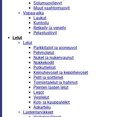
Solumuovilevyt
Muut vaahtomuovit
Vapaa-aika
Laukut
Kuntoilu
Retkeily ja veneily
Pelastusliivit
Lelut
Lelut
Parkkitalot ja ajoneuvot
Pehmolelut
Nuket ja nukenvaunut
Nukkekodit
Potkuttelijat
Keinuhevoset ja keppihevoset
Pelit ja soittimet
Toimintalelut ja hahmot
Pienten lasten lelut
Legot
Vesilelut
Koti- ja kauppaleikit
Askartelu
Lastentarvikkeet