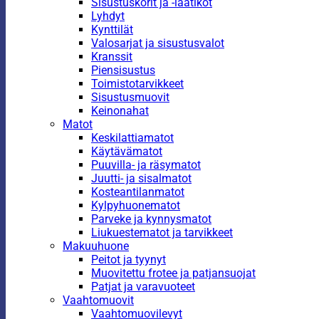
Sisustuskorit ja -laatikot
Lyhdyt
Kynttilät
Valosarjat ja sisustusvalot
Kranssit
Piensisustus
Toimistotarvikkeet
Sisustusmuovit
Keinonahat
Matot
Keskilattiamatot
Käytävämatot
Puuvilla- ja räsymatot
Juutti- ja sisalmatot
Kosteantilanmatot
Kylpyhuonematot
Parveke ja kynnysmatot
Liukuestematot ja tarvikkeet
Makuuhuone
Peitot ja tyynyt
Muovitettu frotee ja patjansuojat
Patjat ja varavuoteet
Vaahtomuovit
Vaahtomuovilevyt