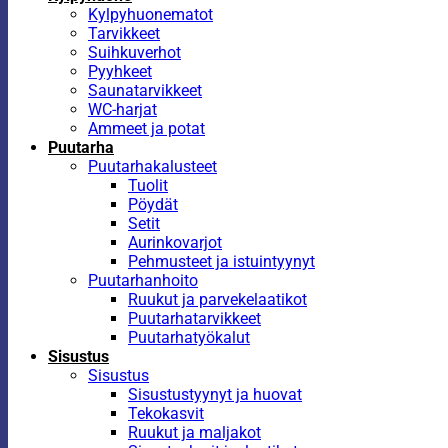
Kylpyhuonematot
Tarvikkeet
Suihkuverhot
Pyyhkeet
Saunatarvikkeet
WC-harjat
Ammeet ja potat
Puutarha
Puutarhakalusteet
Tuolit
Pöydät
Setit
Aurinkovarjot
Pehmusteet ja istuintyynyt
Puutarhanhoito
Ruukut ja parvekelaatikot
Puutarhatarvikkeet
Puutarhatyökalut
Sisustus
Sisustus
Sisustustyynyt ja huovat
Tekokasvit
Ruukut ja maljakot