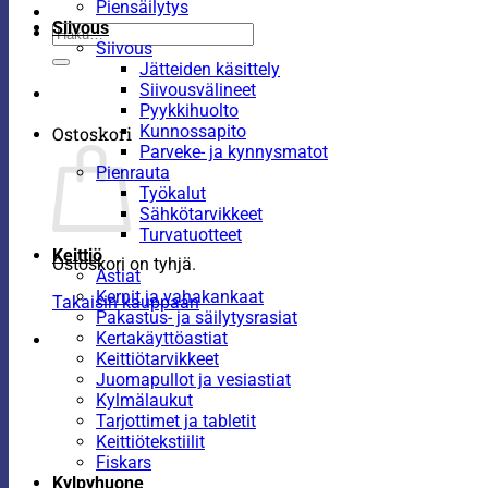
Piensäilytys
Siivous
Etsi:
Siivous
Jätteiden käsittely
Siivousvälineet
Pyykkihuolto
Kunnossapito
Ostoskori
Parveke- ja kynnysmatot
Pienrauta
Työkalut
Sähkötarvikkeet
Turvatuotteet
Keittiö
Ostoskori on tyhjä.
Astiat
Kernit ja vahakankaat
Takaisin kauppaan
Pakastus- ja säilytysrasiat
Kertakäyttöastiat
Keittiötarvikkeet
Juomapullot ja vesiastiat
Kylmälaukut
Tarjottimet ja tabletit
Keittiötekstiilit
Fiskars
Kylpyhuone