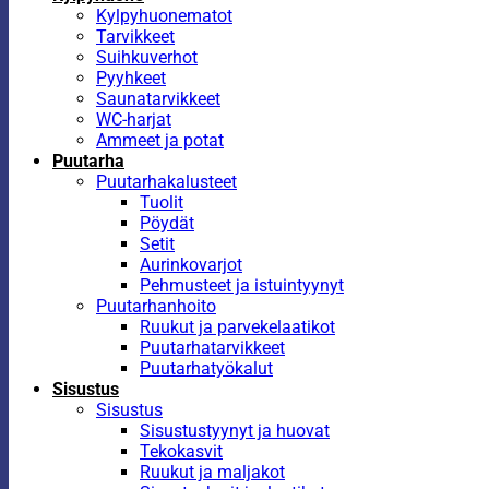
Kylpyhuonematot
Tarvikkeet
Suihkuverhot
Pyyhkeet
Saunatarvikkeet
WC-harjat
Ammeet ja potat
Puutarha
Puutarhakalusteet
Tuolit
Pöydät
Setit
Aurinkovarjot
Pehmusteet ja istuintyynyt
Puutarhanhoito
Ruukut ja parvekelaatikot
Puutarhatarvikkeet
Puutarhatyökalut
Sisustus
Sisustus
Sisustustyynyt ja huovat
Tekokasvit
Ruukut ja maljakot