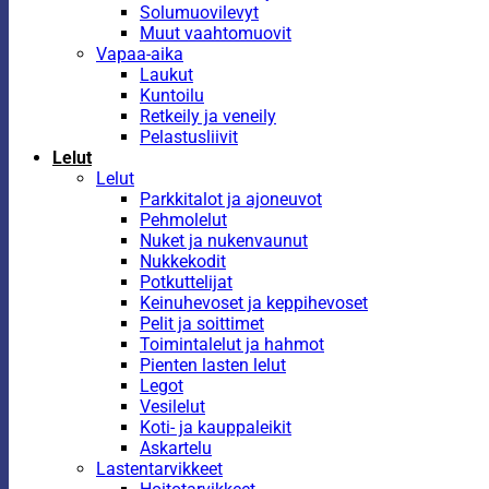
Solumuovilevyt
Muut vaahtomuovit
Vapaa-aika
Laukut
Kuntoilu
Retkeily ja veneily
Pelastusliivit
Lelut
Lelut
Parkkitalot ja ajoneuvot
Pehmolelut
Nuket ja nukenvaunut
Nukkekodit
Potkuttelijat
Keinuhevoset ja keppihevoset
Pelit ja soittimet
Toimintalelut ja hahmot
Pienten lasten lelut
Legot
Vesilelut
Koti- ja kauppaleikit
Askartelu
Lastentarvikkeet