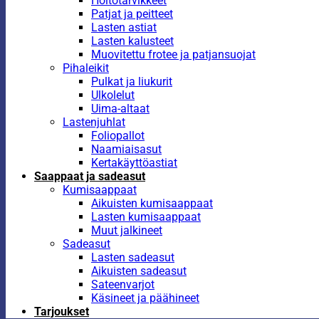
Hoitotarvikkeet
Patjat ja peitteet
Lasten astiat
Lasten kalusteet
Muovitettu frotee ja patjansuojat
Pihaleikit
Pulkat ja liukurit
Ulkolelut
Uima-altaat
Lastenjuhlat
Foliopallot
Naamiaisasut
Kertakäyttöastiat
Saappaat ja sadeasut
Kumisaappaat
Aikuisten kumisaappaat
Lasten kumisaappaat
Muut jalkineet
Sadeasut
Lasten sadeasut
Aikuisten sadeasut
Sateenvarjot
Käsineet ja päähineet
Tarjoukset