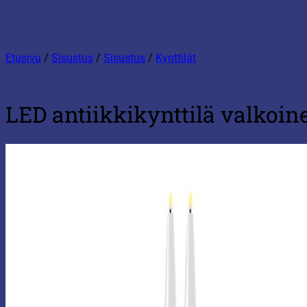
Etusivu
/
Sisustus
/
Sisustus
/
Kynttilät
LED antiikkikynttilä valkoin