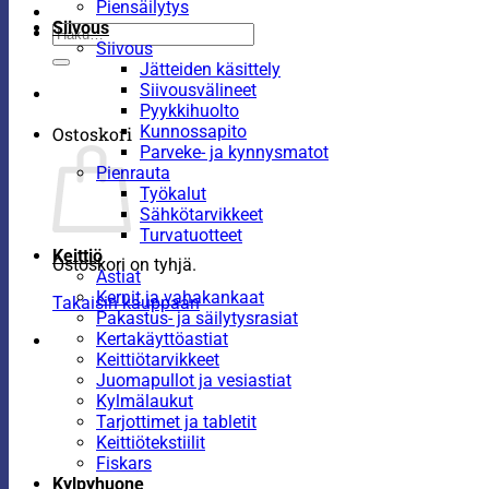
Piensäilytys
Siivous
Etsi:
Siivous
Jätteiden käsittely
Siivousvälineet
Pyykkihuolto
Kunnossapito
Ostoskori
Parveke- ja kynnysmatot
Pienrauta
Työkalut
Sähkötarvikkeet
Turvatuotteet
Keittiö
Ostoskori on tyhjä.
Astiat
Kernit ja vahakankaat
Takaisin kauppaan
Pakastus- ja säilytysrasiat
Kertakäyttöastiat
Keittiötarvikkeet
Juomapullot ja vesiastiat
Kylmälaukut
Tarjottimet ja tabletit
Keittiötekstiilit
Fiskars
Kylpyhuone