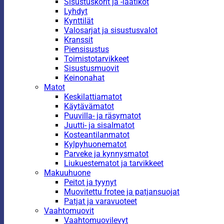
Sisustuskorit ja -laatikot
Lyhdyt
Kynttilät
Valosarjat ja sisustusvalot
Kranssit
Piensisustus
Toimistotarvikkeet
Sisustusmuovit
Keinonahat
Matot
Keskilattiamatot
Käytävämatot
Puuvilla- ja räsymatot
Juutti- ja sisalmatot
Kosteantilanmatot
Kylpyhuonematot
Parveke ja kynnysmatot
Liukuestematot ja tarvikkeet
Makuuhuone
Peitot ja tyynyt
Muovitettu frotee ja patjansuojat
Patjat ja varavuoteet
Vaahtomuovit
Vaahtomuovilevyt