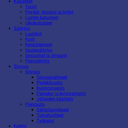
Kalusteet
Tuolit
Pöydät, lipastot ja hyllyt
Lasten kalusteet
Ulkokalusteet
Säilytys
Laatikot
Korit
Kenkätelineet
Vaatesäilytys
Vesiastiat ja ämpärit
Piensäilytys
Siivous
Siivous
Siivousvälineet
Pyykkihuolto
Kunnossapito
Parveke- ja kynnysmatot
Jätteiden käsittely
Pienrauta
Sähkötarvikkeet
Turvatuotteet
Työkalut
Keittiö