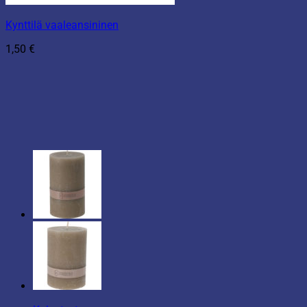
Kynttilä vaaleansininen
1,50
€