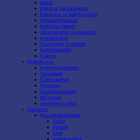
Astiat
Kernit ja vahakankaat
Pakastus- ja säilytysrasiat
Kertakäyttöastiat
Keittiötarvikkeet
Juomapullot ja vesiastiat
Kylmälaukut
Tarjottimet ja tabletit
Keittiötekstiilit
Fiskars
Kylpyhuone
Kylpyhuonematot
Tarvikkeet
Suihkuverhot
Pyyhkeet
Saunatarvikkeet
WC-harjat
Ammeet ja potat
Puutarha
Puutarhakalusteet
Tuolit
Pöydät
Setit
Aurinkovarjot