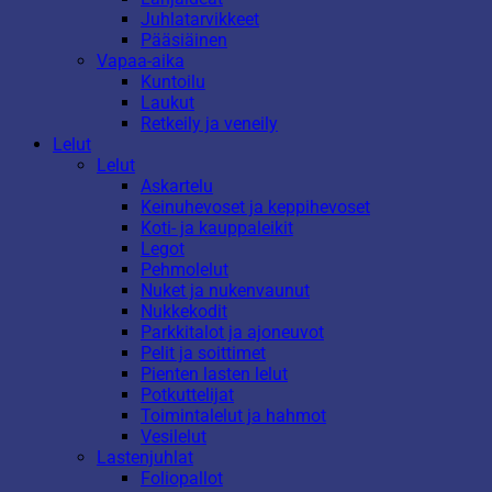
Juhlatarvikkeet
Pääsiäinen
Vapaa-aika
Kuntoilu
Laukut
Retkeily ja veneily
Lelut
Lelut
Askartelu
Keinuhevoset ja keppihevoset
Koti- ja kauppaleikit
Legot
Pehmolelut
Nuket ja nukenvaunut
Nukkekodit
Parkkitalot ja ajoneuvot
Pelit ja soittimet
Pienten lasten lelut
Potkuttelijat
Toimintalelut ja hahmot
Vesilelut
Lastenjuhlat
Foliopallot