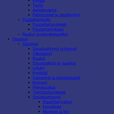
Pöydät
Tuolit
Aurinkovarjot
Pehmusteet ja istuintyynyt
Puutarhanhoito
Puutarhatarvikkeet
Puutarhatyökalut
Ruukut ja parvekelaatikot
Sisustus
Sisustus
Sisustustyynyt ja huovat
Tekokasvit
Ruukut
Sisustuskorit ja -laatikot
Lyhdyt
Kynttilät
Valosarjat ja sisustusvalot
Kranssit
Piensisustus
Toimistotarvikkeet
Sisustusmuovit
Staattiset kalvot
Kuviolliset
Marmori ja kivi