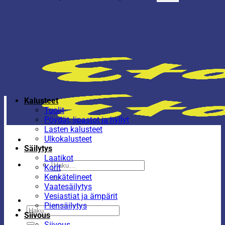
Kalusteet
Tuolit
Pöydät, lipastot ja hyllyt
Lasten kalusteet
Ulkokalusteet
Säilytys
Laatikot
Etsi:
Korit
Kenkätelineet
Vaatesäilytys
Vesiastiat ja ämpärit
Piensäilytys
Etsi:
Siivous
Siivous