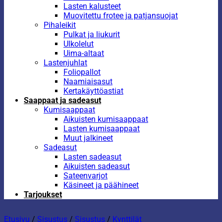
Lasten kalusteet
Muovitettu frotee ja patjansuojat
Pihaleikit
Pulkat ja liukurit
Ulkolelut
Uima-altaat
Lastenjuhlat
Foliopallot
Naamiaisasut
Kertakäyttöastiat
Saappaat ja sadeasut
Kumisaappaat
Aikuisten kumisaappaat
Lasten kumisaappaat
Muut jalkineet
Sadeasut
Lasten sadeasut
Aikuisten sadeasut
Sateenvarjot
Käsineet ja päähineet
Tarjoukset
Etusivu
/
Sisustus
/
Sisustus
/
Kynttilät