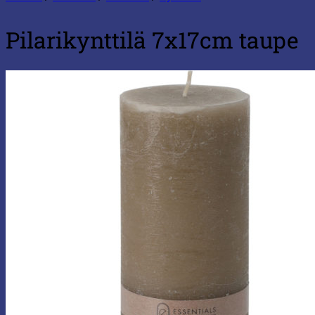
Pilarikynttilä 7x17cm taupe