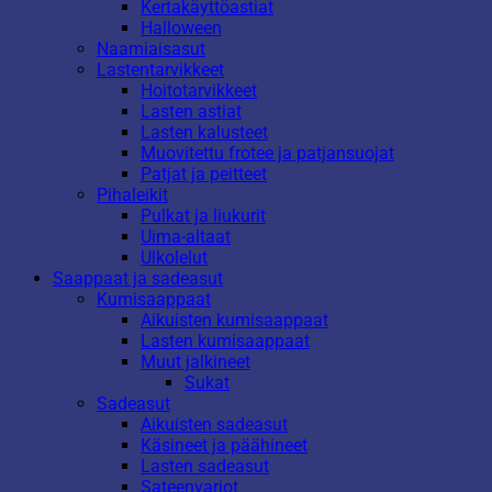
Kertakäyttöastiat
Halloween
Naamiaisasut
Lastentarvikkeet
Hoitotarvikkeet
Lasten astiat
Lasten kalusteet
Muovitettu frotee ja patjansuojat
Patjat ja peitteet
Pihaleikit
Pulkat ja liukurit
Uima-altaat
Ulkolelut
Saappaat ja sadeasut
Kumisaappaat
Aikuisten kumisaappaat
Lasten kumisaappaat
Muut jalkineet
Sukat
Sadeasut
Aikuisten sadeasut
Käsineet ja päähineet
Lasten sadeasut
Sateenvarjot