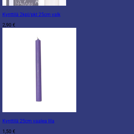
Kynttilä 2kpl/pkt 25cm valk
2,90
€
Kynttilä 25cm vaalea lila
1,50
€