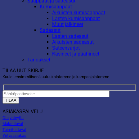
Saappaat ja sadeasut
Kumisaappaat
Aikuisten kumisaappaat
Lasten kumisaappaat
Muut jalkineet
Sadeasut
Lasten sadeasut
Aikuisten sadeasut
Sateenvarjot
Käsineet ja päähineet
Tarjoukset
TILAA UUTISKIRJE
Kuulet ensimmäisenä uutuuksistamme ja kampanjoistamme
ASIAKASPALVELU
Ota yhteyttä
Maksutavat
Toimitustavat
Yritysasiakas