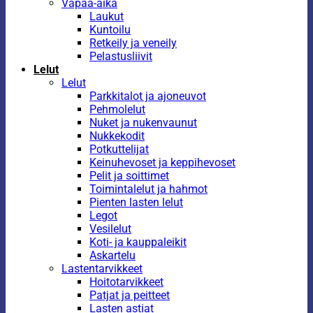
Vapaa-aika
Laukut
Kuntoilu
Retkeily ja veneily
Pelastusliivit
Lelut
Lelut
Parkkitalot ja ajoneuvot
Pehmolelut
Nuket ja nukenvaunut
Nukkekodit
Potkuttelijat
Keinuhevoset ja keppihevoset
Pelit ja soittimet
Toimintalelut ja hahmot
Pienten lasten lelut
Legot
Vesilelut
Koti- ja kauppaleikit
Askartelu
Lastentarvikkeet
Hoitotarvikkeet
Patjat ja peitteet
Lasten astiat