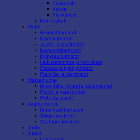
Puukuosit
Velour
Yksiväriset
Keinonahat
Matot
Keskilattiamatot
Käytävämatot
Juutti- ja sisalmatot
Kosteantilanmatot
Kylpyhuonematot
Liukuestematot ja tarvikkeet
Parveke ja kynnysmatot
Puuvilla- ja räsymatot
Makuuhuone
Muovitettu frotee ja patjansuojat
Patjat ja varavuoteet
Peitot ja tyynyt
Vaahtomuovit
Muut vaahtomuovit
Solumuovilevyt
Vaahtomuovilevyt
Joulu
Juhlat
Lahjaideat