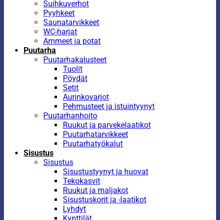
Suihkuverhot
Pyyhkeet
Saunatarvikkeet
WC-harjat
Ammeet ja potat
Puutarha
Puutarhakalusteet
Tuolit
Pöydät
Setit
Aurinkovarjot
Pehmusteet ja istuintyynyt
Puutarhanhoito
Ruukut ja parvekelaatikot
Puutarhatarvikkeet
Puutarhatyökalut
Sisustus
Sisustus
Sisustustyynyt ja huovat
Tekokasvit
Ruukut ja maljakot
Sisustuskorit ja -laatikot
Lyhdyt
Kynttilät