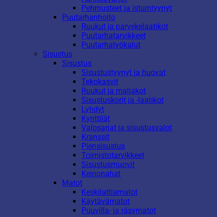
Pehmusteet ja istuintyynyt
Puutarhanhoito
Ruukut ja parvekelaatikot
Puutarhatarvikkeet
Puutarhatyökalut
Sisustus
Sisustus
Sisustustyynyt ja huovat
Tekokasvit
Ruukut ja maljakot
Sisustuskorit ja -laatikot
Lyhdyt
Kynttilät
Valosarjat ja sisustusvalot
Kranssit
Piensisustus
Toimistotarvikkeet
Sisustusmuovit
Keinonahat
Matot
Keskilattiamatot
Käytävämatot
Puuvilla- ja räsymatot