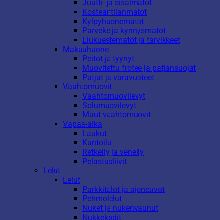
Juutti- ja sisalmatot
Kosteantilanmatot
Kylpyhuonematot
Parveke ja kynnysmatot
Liukuestematot ja tarvikkeet
Makuuhuone
Peitot ja tyynyt
Muovitettu frotee ja patjansuojat
Patjat ja varavuoteet
Vaahtomuovit
Vaahtomuovilevyt
Solumuovilevyt
Muut vaahtomuovit
Vapaa-aika
Laukut
Kuntoilu
Retkeily ja veneily
Pelastusliivit
Lelut
Lelut
Parkkitalot ja ajoneuvot
Pehmolelut
Nuket ja nukenvaunut
Nukkekodit