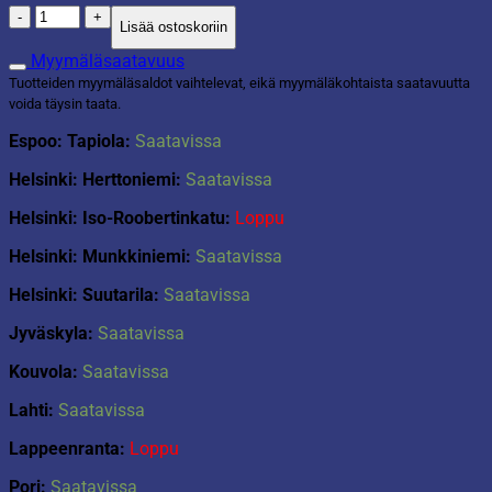
Pilarikynttilä
Lisää ostoskoriin
7x17cm
taupe
Myymäläsaatavuus
määrä
Tuotteiden myymäläsaldot vaihtelevat, eikä myymäläkohtaista saatavuutta
voida täysin taata.
Espoo: Tapiola:
Saatavissa
Helsinki: Herttoniemi:
Saatavissa
Helsinki: Iso-Roobertinkatu:
Loppu
Helsinki: Munkkiniemi:
Saatavissa
Helsinki: Suutarila:
Saatavissa
Jyväskyla:
Saatavissa
Kouvola:
Saatavissa
Lahti:
Saatavissa
Lappeenranta:
Loppu
Pori:
Saatavissa