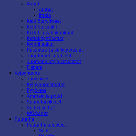
Astiat
Arabia
Iittala
Keittiötarvikkeet
Keittiötekstiilit
Kernit ja vahakankaat
Kertakäyttöastiat
Kylmälaukut
Pakastus- ja säilytysrasiat
Tarjottimet ja tabletit
Juomapullot ja vesiastiat
Fiskars
Kylpyhuone
Tarvikkeet
Kylpyhuonematot
Pyyhkeet
Ammeet ja potat
Saunatarvikkeet
Suihkuverhot
WC-harjat
Puutarha
Puutarhakalusteet
Setit