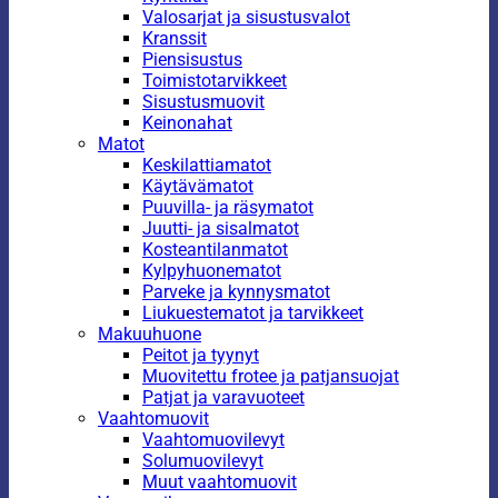
Valosarjat ja sisustusvalot
Kranssit
Piensisustus
Toimistotarvikkeet
Sisustusmuovit
Keinonahat
Matot
Keskilattiamatot
Käytävämatot
Puuvilla- ja räsymatot
Juutti- ja sisalmatot
Kosteantilanmatot
Kylpyhuonematot
Parveke ja kynnysmatot
Liukuestematot ja tarvikkeet
Makuuhuone
Peitot ja tyynyt
Muovitettu frotee ja patjansuojat
Patjat ja varavuoteet
Vaahtomuovit
Vaahtomuovilevyt
Solumuovilevyt
Muut vaahtomuovit