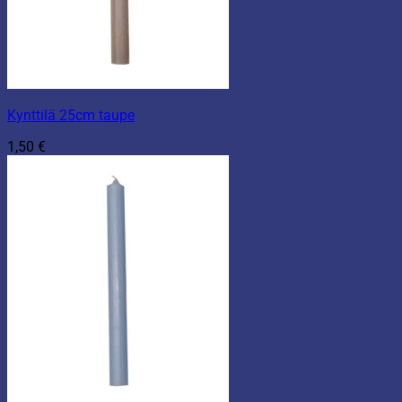
Kynttilä 25cm taupe
1,50
€