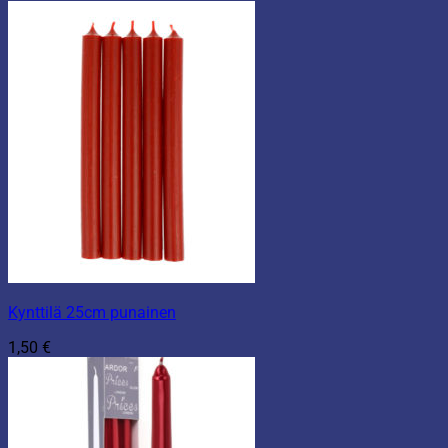
Kynttilä 25cm punainen
1,50
€