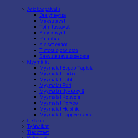
Asiakaspalvelu
Ota yhteyttä
Maksutavat
Toimitustavat
Yritysmyynti
Palautus
Yleiset ehdot
Tietosuojaseloste
Saavutettavuusseloste
Myymälät
Myymälät Espoo Tapiola
Myymälät Turku
Myymälät Lahti
Myymälät Pori
Myymälät Jyväskylä
Myymälät Kouvola
Myymälät Porvoo
Myymälät Helsinki
Myymälät Lappeenranta
Historia
Työpaikat
Tiedotteet