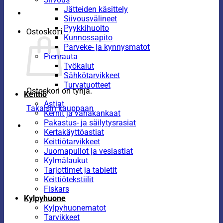
Jätteiden käsittely
Siivousvälineet
Pyykkihuolto
Ostoskori
Kunnossapito
Parveke- ja kynnysmatot
Pienrauta
Työkalut
Sähkötarvikkeet
Turvatuotteet
Ostoskori on tyhjä.
Keittiö
Astiat
Takaisin kauppaan
Kernit ja vahakankaat
Pakastus- ja säilytysrasiat
Kertakäyttöastiat
Keittiötarvikkeet
Juomapullot ja vesiastiat
Kylmälaukut
Tarjottimet ja tabletit
Keittiötekstiilit
Fiskars
Kylpyhuone
Kylpyhuonematot
Tarvikkeet