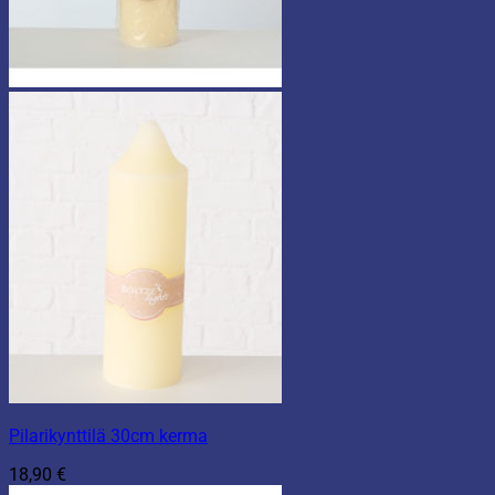
Pilarikynttilä 30cm kerma
18,90
€