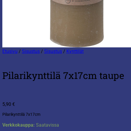
Etusivu
/
Sisustus
/
Sisustus
/
Kynttilät
Pilarikynttilä 7x17cm taupe
5,90
€
Pilarikynttilä 7x17cm
Verkkokauppa:
Saatavissa