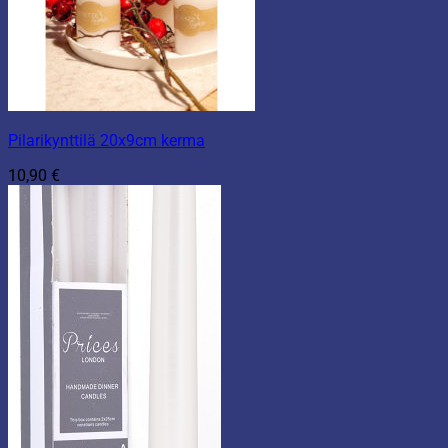
Pilarikynttilä 20x9cm kerma
10,90
€