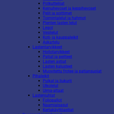
Potkuttelijat
Keinuhevoset ja keppihevoset
Pelit ja soittimet
Toimintalelut ja hahmot
Pienten lasten lelut
Legot
Vesilelut
Koti- ja kauppaleikit
Askartelu
Lastentarvikkeet
Hoitotarvikkeet
Patjat ja peitteet
Lasten astiat
Lasten kalusteet
Muovitettu frotee ja patjansuojat
Pihaleikit
Pulkat ja liukurit
Ulkolelut
Uima-altaat
Lastenjuhlat
Foliopallot
Naamiaisasut
Kertakäyttöastiat