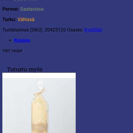
Porvoo:
Saatavissa
Turku:
Vähissä
Tuotetunnus (SKU):
20425120
Osasto:
Kynttilät
Kuvaus
Väri: taupe
Tutustu myös