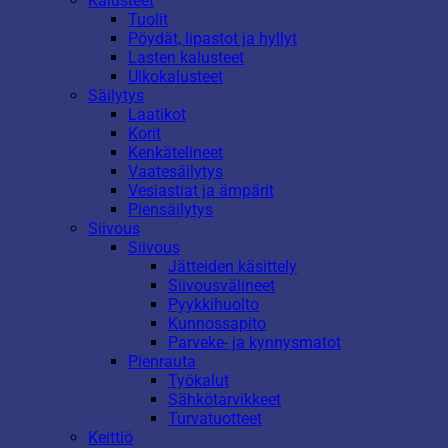
Kalusteet
Tuolit
Pöydät, lipastot ja hyllyt
Lasten kalusteet
Ulkokalusteet
Säilytys
Laatikot
Korit
Kenkätelineet
Vaatesäilytys
Vesiastiat ja ämpärit
Piensäilytys
Siivous
Siivous
Jätteiden käsittely
Siivousvälineet
Pyykkihuolto
Kunnossapito
Parveke- ja kynnysmatot
Pienrauta
Työkalut
Sähkötarvikkeet
Turvatuotteet
Keittiö