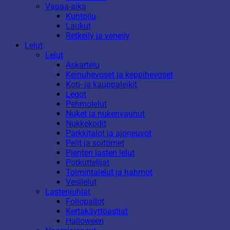
Vapaa-aika
Kuntoilu
Laukut
Retkeily ja veneily
Lelut
Lelut
Askartelu
Keinuhevoset ja keppihevoset
Koti- ja kauppaleikit
Legot
Pehmolelut
Nuket ja nukenvaunut
Nukkekodit
Parkkitalot ja ajoneuvot
Pelit ja soittimet
Pienten lasten lelut
Potkuttelijat
Toimintalelut ja hahmot
Vesilelut
Lastenjuhlat
Foliopallot
Kertakäyttöastiat
Halloween