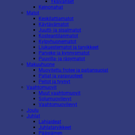
Yksiväriset
Keinonahat
Matot
Keskilattiamatot
Käytävämatot
Juutti- ja sisalmatot
Kosteantilanmatot
Kylpyhuonematot
Liukuestematot ja tarvikkeet
Parveke ja kynnysmatot
Puuvilla- ja räsymatot
Makuuhuone
Muovitettu frotee ja patjansuojat
Patjat ja varavuoteet
Peitot ja tyynyt
Vaahtomuovit
Muut vaahtomuovit
Solumuovilevyt
Vaahtomuovilevyt
Joulu
Juhlat
Lahjaideat
Juhlatarvikkeet
Pääsiäinen