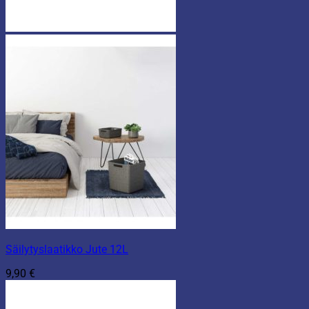
Säilytyslaatikko Jute 12L
9,90
€