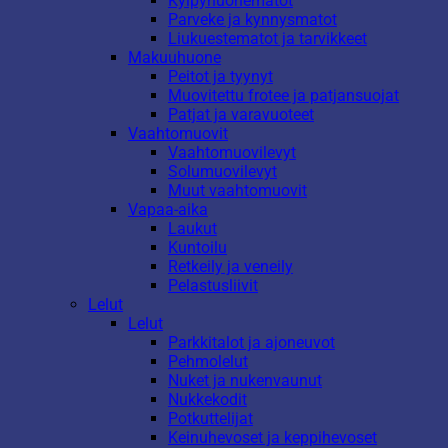
Kylpyhuonematot
Parveke ja kynnysmatot
Liukuestematot ja tarvikkeet
Makuuhuone
Peitot ja tyynyt
Muovitettu frotee ja patjansuojat
Patjat ja varavuoteet
Vaahtomuovit
Vaahtomuovilevyt
Solumuovilevyt
Muut vaahtomuovit
Vapaa-aika
Laukut
Kuntoilu
Retkeily ja veneily
Pelastusliivit
Lelut
Lelut
Parkkitalot ja ajoneuvot
Pehmolelut
Nuket ja nukenvaunut
Nukkekodit
Potkuttelijat
Keinuhevoset ja keppihevoset