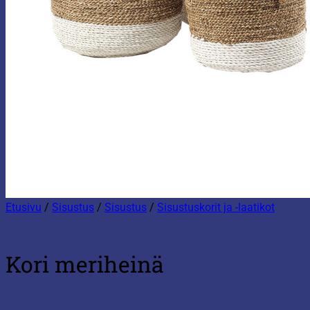
Etusivu
/
Sisustus
/
Sisustus
/
Sisustuskorit ja -laatikot
Kori meriheinä