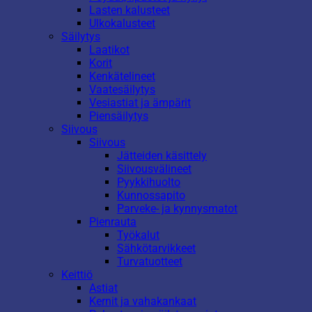
Lasten kalusteet
Ulkokalusteet
Säilytys
Laatikot
Korit
Kenkätelineet
Vaatesäilytys
Vesiastiat ja ämpärit
Piensäilytys
Siivous
Siivous
Jätteiden käsittely
Siivousvälineet
Pyykkihuolto
Kunnossapito
Parveke- ja kynnysmatot
Pienrauta
Työkalut
Sähkötarvikkeet
Turvatuotteet
Keittiö
Astiat
Kernit ja vahakankaat