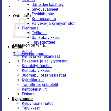
Jätteiden käsittely
Siivousvälineet
Pyykkihuolto
Ostoskori
Kunnossapito
Parveke- ja kynnysmatot
Pienrauta
Työkalut
Sähkötarvikkeet
Turvatuotteet
Ostoskori on tyhjä.
Keittiö
Astiat
Takaisin kauppaan
Kernit ja vahakankaat
Pakastus- ja säilytysrasiat
Kertakäyttöastiat
Keittiötarvikkeet
Juomapullot ja vesiastiat
Kylmälaukut
Tarjottimet ja tabletit
Keittiötekstiilit
Fiskars
Kylpyhuone
Kylpyhuonematot
Tarvikkeet