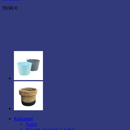
39,90
€
Kalusteet
Tuolit
Pöydät, lipastot ja hyllyt