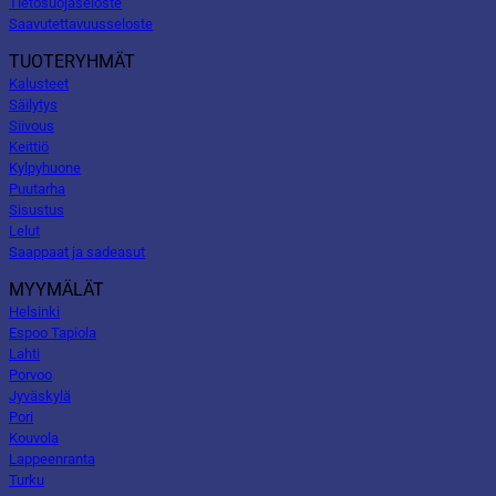
Tietosuojaseloste
Saavutettavuusseloste
TUOTERYHMÄT
Kalusteet
Säilytys
Siivous
Keittiö
Kylpyhuone
Puutarha
Sisustus
Lelut
Saappaat ja sadeasut
MYYMÄLÄT
Helsinki
Espoo Tapiola
Lahti
Porvoo
Jyväskylä
Pori
Kouvola
Lappeenranta
Turku