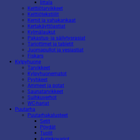
Iittala
Keittiötarvikkeet
Keittiötekstiilit
Kernit ja vahakankaat
Kertakäyttöastiat
Kylmälaukut
Pakastus- ja säilytysrasiat
Tarjottimet ja tabletit
Juomapullot ja vesiastiat
Fiskars
Kylpyhuone
Tarvikkeet
Kylpyhuonematot
Pyyhkeet
Ammeet ja potat
Saunatarvikkeet
Suihkuverhot
WC-harjat
Puutarha
Puutarhakalusteet
Setit
Pöydät
Tuolit
Aurinkovarjot