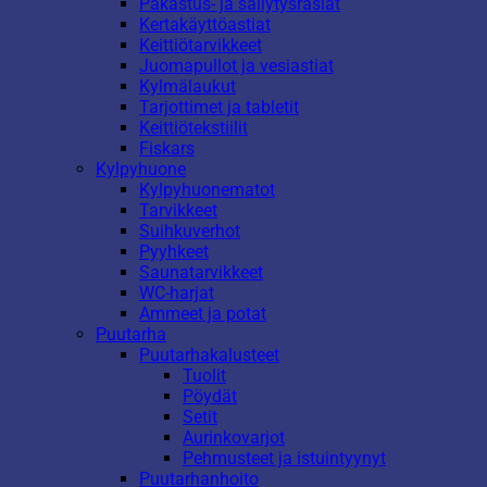
Pakastus- ja säilytysrasiat
Kertakäyttöastiat
Keittiötarvikkeet
Juomapullot ja vesiastiat
Kylmälaukut
Tarjottimet ja tabletit
Keittiötekstiilit
Fiskars
Kylpyhuone
Kylpyhuonematot
Tarvikkeet
Suihkuverhot
Pyyhkeet
Saunatarvikkeet
WC-harjat
Ammeet ja potat
Puutarha
Puutarhakalusteet
Tuolit
Pöydät
Setit
Aurinkovarjot
Pehmusteet ja istuintyynyt
Puutarhanhoito