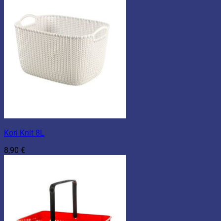
Kori Knit 8L
8,90
€