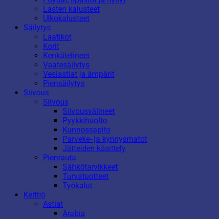
Lasten kalusteet
Ulkokalusteet
Säilytys
Laatikot
Korit
Kenkätelineet
Vaatesäilytys
Vesiastiat ja ämpärit
Piensäilytys
Siivous
Siivous
Siivousvälineet
Pyykkihuolto
Kunnossapito
Parveke- ja kynnysmatot
Jätteiden käsittely
Pienrauta
Sähkötarvikkeet
Turvatuotteet
Työkalut
Keittiö
Astiat
Arabia