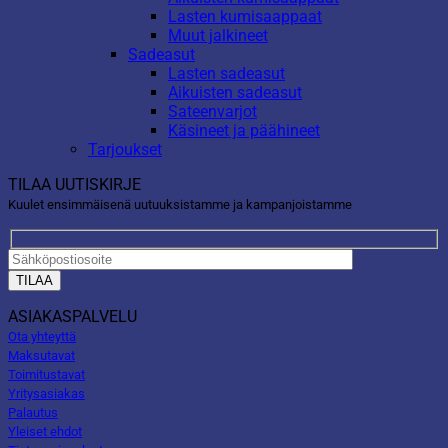
Lasten kumisaappaat
Muut jalkineet
Sadeasut
Lasten sadeasut
Aikuisten sadeasut
Sateenvarjot
Käsineet ja päähineet
Tarjoukset
TILAA UUTISKIRJE
Kuulet ensimmäisenä uutuuksistamme ja kampanjoistamme
ASIAKASPALVELU
Ota yhteyttä
Maksutavat
Toimitustavat
Yritysasiakas
Palautus
Yleiset ehdot