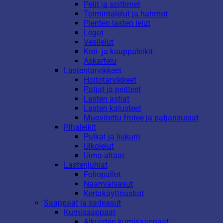
Pelit ja soittimet
Toimintalelut ja hahmot
Pienten lasten lelut
Legot
Vesilelut
Koti- ja kauppaleikit
Askartelu
Lastentarvikkeet
Hoitotarvikkeet
Patjat ja peitteet
Lasten astiat
Lasten kalusteet
Muovitettu frotee ja patjansuojat
Pihaleikit
Pulkat ja liukurit
Ulkolelut
Uima-altaat
Lastenjuhlat
Foliopallot
Naamiaisasut
Kertakäyttöastiat
Saappaat ja sadeasut
Kumisaappaat
Aikuisten kumisaappaat