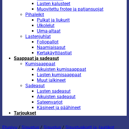
Lasten kalusteet
Muovitettu frotee ja patjansuojat
Pihaleikit
Pulkat ja liukurit
Ulkolelut
Uima-altaat
Lastenjuhlat
Foliopallot
Naamiaisasut
Kertakäyttöastiat
Saappaat ja sadeasut
Kumisaappaat
Aikuisten kumisaappaat
Lasten kumisaappaat
Muut jalkineet
Sadeasut
Lasten sadeasut
Aikuisten sadeasut
Sateenvarjot
Käsineet ja päähineet
Tarjoukset
Etusivu
/
Sisustus
/
Sisustus
/
Sisustuskorit ja -laatikot