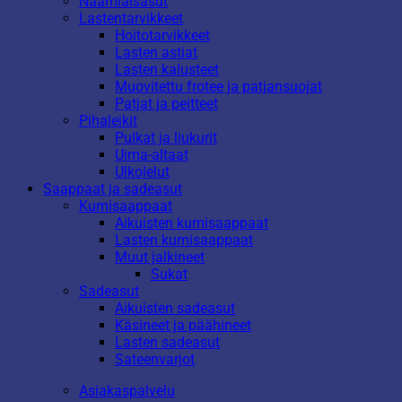
Naamiaisasut
Lastentarvikkeet
Hoitotarvikkeet
Lasten astiat
Lasten kalusteet
Muovitettu frotee ja patjansuojat
Patjat ja peitteet
Pihaleikit
Pulkat ja liukurit
Uima-altaat
Ulkolelut
Saappaat ja sadeasut
Kumisaappaat
Aikuisten kumisaappaat
Lasten kumisaappaat
Muut jalkineet
Sukat
Sadeasut
Aikuisten sadeasut
Käsineet ja päähineet
Lasten sadeasut
Sateenvarjot
Asiakaspalvelu