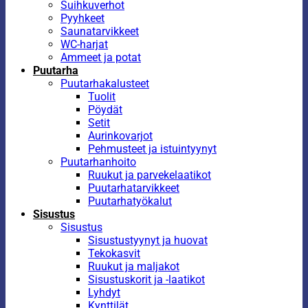
Suihkuverhot
Pyyhkeet
Saunatarvikkeet
WC-harjat
Ammeet ja potat
Puutarha
Puutarhakalusteet
Tuolit
Pöydät
Setit
Aurinkovarjot
Pehmusteet ja istuintyynyt
Puutarhanhoito
Ruukut ja parvekelaatikot
Puutarhatarvikkeet
Puutarhatyökalut
Sisustus
Sisustus
Sisustustyynyt ja huovat
Tekokasvit
Ruukut ja maljakot
Sisustuskorit ja -laatikot
Lyhdyt
Kynttilät