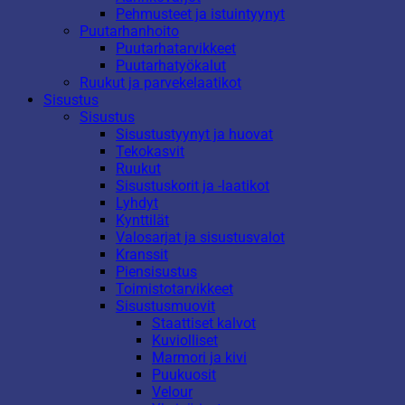
Pehmusteet ja istuintyynyt
Puutarhanhoito
Puutarhatarvikkeet
Puutarhatyökalut
Ruukut ja parvekelaatikot
Sisustus
Sisustus
Sisustustyynyt ja huovat
Tekokasvit
Ruukut
Sisustuskorit ja -laatikot
Lyhdyt
Kynttilät
Valosarjat ja sisustusvalot
Kranssit
Piensisustus
Toimistotarvikkeet
Sisustusmuovit
Staattiset kalvot
Kuviolliset
Marmori ja kivi
Puukuosit
Velour