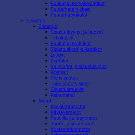
Ruukut ja parvekelaatikot
Puutarhatarvikkeet
Puutarhatyökalut
Sisustus
Sisustus
Sisustustyynyt ja huovat
Tekokasvit
Ruukut ja maljakot
Sisustuskorit ja -laatikot
Lyhdyt
Kynttilät
Valosarjat ja sisustusvalot
Kranssit
Piensisustus
Toimistotarvikkeet
Sisustusmuovit
Keinonahat
Matot
Keskilattiamatot
Käytävämatot
Puuvilla- ja räsymatot
Juutti- ja sisalmatot
Kosteantilanmatot