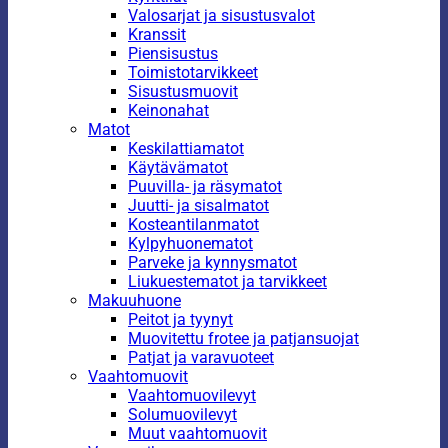
Valosarjat ja sisustusvalot
Kranssit
Piensisustus
Toimistotarvikkeet
Sisustusmuovit
Keinonahat
Matot
Keskilattiamatot
Käytävämatot
Puuvilla- ja räsymatot
Juutti- ja sisalmatot
Kosteantilanmatot
Kylpyhuonematot
Parveke ja kynnysmatot
Liukuestematot ja tarvikkeet
Makuuhuone
Peitot ja tyynyt
Muovitettu frotee ja patjansuojat
Patjat ja varavuoteet
Vaahtomuovit
Vaahtomuovilevyt
Solumuovilevyt
Muut vaahtomuovit