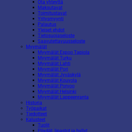
Ota yhteyttä
Maksutavat
Toimitustavat
Yritysmyynti
Palautus
Yleiset ehdot
Tietosuojaseloste
Saavutettavuusseloste
Myymälät
Myymälät Espoo Tapiola
Myymälät Turku
Myymälät Lahti
Myymälät Pori
Myymälät Jyväskylä
Myymälät Kouvola
Myymälät Porvoo
Myymälät Helsinki
Myymälät Lappeenranta
Historia
Työpaikat
Tiedotteet
Kalusteet
Tuolit
Pöydät, lipastot ja hyllyt