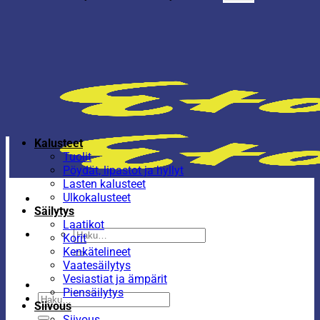
Kalusteet
Tuolit
Pöydät, lipastot ja hyllyt
Lasten kalusteet
Ulkokalusteet
Säilytys
Laatikot
Etsi:
Korit
Kenkätelineet
Vaatesäilytys
Vesiastiat ja ämpärit
Piensäilytys
Etsi:
Siivous
Siivous