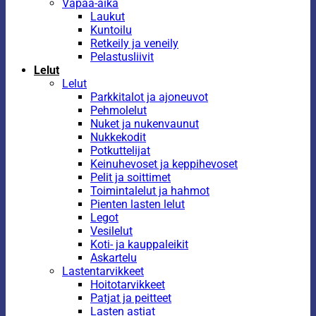
Vapaa-aika
Laukut
Kuntoilu
Retkeily ja veneily
Pelastusliivit
Lelut
Lelut
Parkkitalot ja ajoneuvot
Pehmolelut
Nuket ja nukenvaunut
Nukkekodit
Potkuttelijat
Keinuhevoset ja keppihevoset
Pelit ja soittimet
Toimintalelut ja hahmot
Pienten lasten lelut
Legot
Vesilelut
Koti- ja kauppaleikit
Askartelu
Lastentarvikkeet
Hoitotarvikkeet
Patjat ja peitteet
Lasten astiat