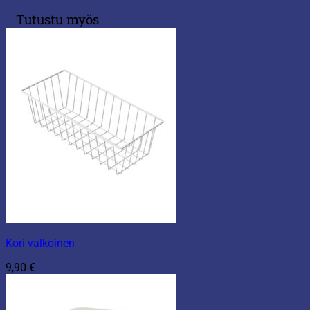
Tutustu myös
Kori valkoinen
9,90
€