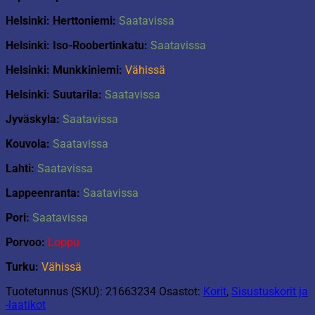
Helsinki: Herttoniemi:
Saatavissa
Helsinki: Iso-Roobertinkatu:
Saatavissa
Helsinki: Munkkiniemi:
Vähissä
Helsinki: Suutarila:
Saatavissa
Jyväskyla:
Saatavissa
Kouvola:
Saatavissa
Lahti:
Saatavissa
Lappeenranta:
Saatavissa
Pori:
Saatavissa
Porvoo:
Loppu
Turku:
Vähissä
Tuotetunnus (SKU):
21663234
Osastot:
Korit
,
Sisustuskorit ja
-laatikot