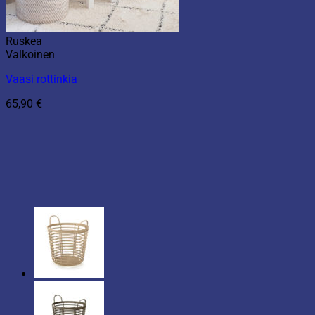
Ruskea
Valkoinen
Vaasi rottinkia
65,90
€