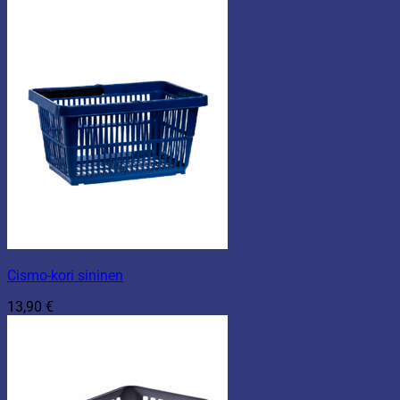
Cismo-kori sininen
13,90
€