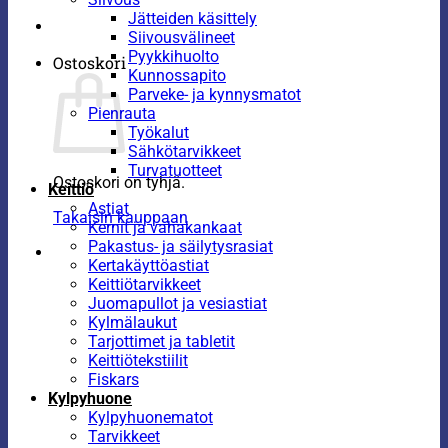
Jätteiden käsittely
Siivousvälineet
Pyykkihuolto
Ostoskori
Kunnossapito
Parveke- ja kynnysmatot
Pienrauta
Työkalut
Sähkötarvikkeet
Turvatuotteet
Ostoskori on tyhjä.
Keittiö
Astiat
Takaisin kauppaan
Kernit ja vahakankaat
Pakastus- ja säilytysrasiat
Kertakäyttöastiat
Keittiötarvikkeet
Juomapullot ja vesiastiat
Kylmälaukut
Tarjottimet ja tabletit
Keittiötekstiilit
Fiskars
Kylpyhuone
Kylpyhuonematot
Tarvikkeet