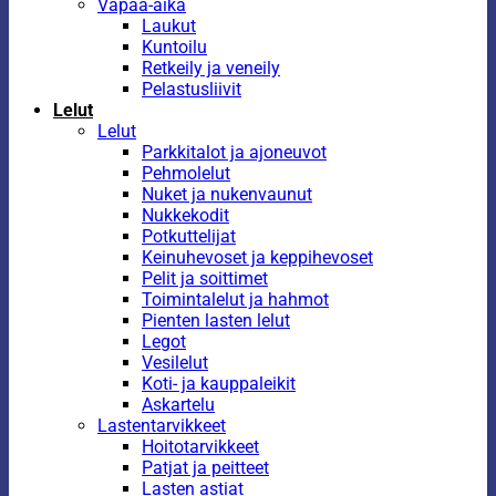
Vapaa-aika
Laukut
Kuntoilu
Retkeily ja veneily
Pelastusliivit
Lelut
Lelut
Parkkitalot ja ajoneuvot
Pehmolelut
Nuket ja nukenvaunut
Nukkekodit
Potkuttelijat
Keinuhevoset ja keppihevoset
Pelit ja soittimet
Toimintalelut ja hahmot
Pienten lasten lelut
Legot
Vesilelut
Koti- ja kauppaleikit
Askartelu
Lastentarvikkeet
Hoitotarvikkeet
Patjat ja peitteet
Lasten astiat