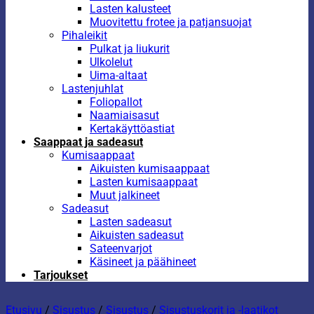
Lasten kalusteet
Muovitettu frotee ja patjansuojat
Pihaleikit
Pulkat ja liukurit
Ulkolelut
Uima-altaat
Lastenjuhlat
Foliopallot
Naamiaisasut
Kertakäyttöastiat
Saappaat ja sadeasut
Kumisaappaat
Aikuisten kumisaappaat
Lasten kumisaappaat
Muut jalkineet
Sadeasut
Lasten sadeasut
Aikuisten sadeasut
Sateenvarjot
Käsineet ja päähineet
Tarjoukset
Etusivu
/
Sisustus
/
Sisustus
/
Sisustuskorit ja -laatikot