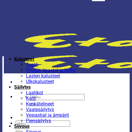
Kalusteet
Tuolit
Pöydät, lipastot ja hyllyt
Lasten kalusteet
Ulkokalusteet
Säilytys
Laatikot
Etsi:
Korit
Kenkätelineet
Vaatesäilytys
Vesiastiat ja ämpärit
Piensäilytys
Etsi:
Siivous
Siivous