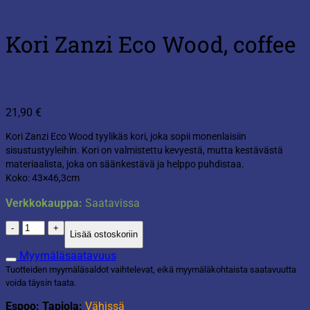
Kori Zanzi Eco Wood, coffee
21,90
€
Kori Zanzi Eco Wood tyylikäs kori, joka sopii monenlaisiin
sisustustyyleihin. Kori on valmistettu kevyestä, mutta kestävästä
materiaalista, joka on säänkestävä ja helppo puhdistaa.
Koko: 43×46,3cm
Verkkokauppa:
Saatavissa
Kori
Lisää ostoskoriin
Zanzi
Eco
Myymäläsaatavuus
Wood,
Tuotteiden myymäläsaldot vaihtelevat, eikä myymäläkohtaista saatavuutta
coffee
voida täysin taata.
määrä
Espoo: Tapiola:
Vähissä