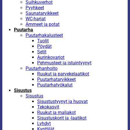
Suihkuverhot
Pyyhkeet
Saunatarvikkeet
WC-harjat
Ammeet ja potat
Puutarha
Puutarhakalusteet
Tuolit
Pöydät
Setit
Aurinkovarjot
Pehmusteet ja istuintyynyt
Puutarhanhoito
Ruukut ja parvekelaatikot
Puutarhatarvikkeet
Puutarhatyökalut
Sisustus
Sisustus
Sisustustyynyt ja huovat
Tekokasvit
Ruukut ja maljakot
Sisustuskorit ja -laatikot
Lyhdyt
Kynttilät