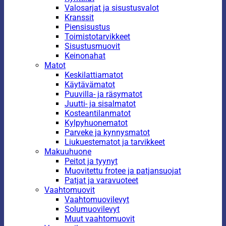
Valosarjat ja sisustusvalot
Kranssit
Piensisustus
Toimistotarvikkeet
Sisustusmuovit
Keinonahat
Matot
Keskilattiamatot
Käytävämatot
Puuvilla- ja räsymatot
Juutti- ja sisalmatot
Kosteantilanmatot
Kylpyhuonematot
Parveke ja kynnysmatot
Liukuestematot ja tarvikkeet
Makuuhuone
Peitot ja tyynyt
Muovitettu frotee ja patjansuojat
Patjat ja varavuoteet
Vaahtomuovit
Vaahtomuovilevyt
Solumuovilevyt
Muut vaahtomuovit