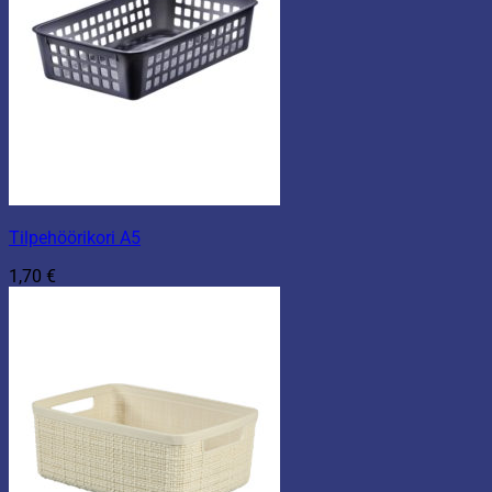
Tilpehöörikori A5
1,70
€