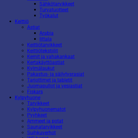
Sähkötarvikkeet
Turvatuotteet
Työkalut
Keittiö
Astiat
Arabia
Iittala
Keittiötarvikkeet
Keittiötekstiilit
Kernit ja vahakankaat
Kertakäyttöastiat
Kylmälaukut
Pakastus- ja säilytysrasiat
Tarjottimet ja tabletit
Juomapullot ja vesiastiat
Fiskars
Kylpyhuone
Tarvikkeet
Kylpyhuonematot
Pyyhkeet
Ammeet ja potat
Saunatarvikkeet
Suihkuverhot