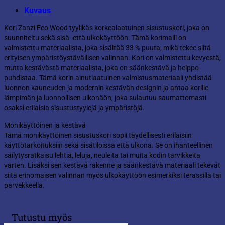
Kuvaus
Kori Zanzi Eco Wood tyylikäs korkealaatuinen sisustuskori, joka on
suunniteltu sekä sisä- että ulkokäyttöön. Tämä korimalli on
valmistettu materiaalista, joka sisältää 33 % puuta, mikä tekee siitä
erityisen ympäristöystävällisen valinnan. Kori on valmistettu kevyestä,
mutta kestävästä materiaalista, joka on säänkestävä ja helppo
puhdistaa. Tämä korin ainutlaatuinen valmistusmateriaali yhdistää
luonnon kauneuden ja modernin kestävän designin ja antaa korille
lämpimän ja luonnollisen ulkonäön, joka sulautuu saumattomasti
osaksi erilaisia sisustustyylejä ja ympäristöjä.
Monikäyttöinen ja kestävä
Tämä monikäyttöinen sisustuskori sopii täydellisesti erilaisiin
käyttötarkoituksiin sekä sisätiloissa että ulkona. Se on ihanteellinen
säilytysratkaisu lehtiä, leluja, neuleita tai muita kodin tarvikkeita
varten. Lisäksi sen kestävä rakenne ja säänkestävä materiaali tekevät
siitä erinomaisen valinnan myös ulkokäyttöön esimerkiksi terassilla tai
parvekkeella.
Tutustu myös