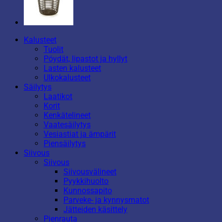
Kalusteet
Tuolit
Pöydät, lipastot ja hyllyt
Lasten kalusteet
Ulkokalusteet
Säilytys
Laatikot
Korit
Kenkätelineet
Vaatesäilytys
Vesiastiat ja ämpärit
Piensäilytys
Siivous
Siivous
Siivousvälineet
Pyykkihuolto
Kunnossapito
Parveke- ja kynnysmatot
Jätteiden käsittely
Pienrauta