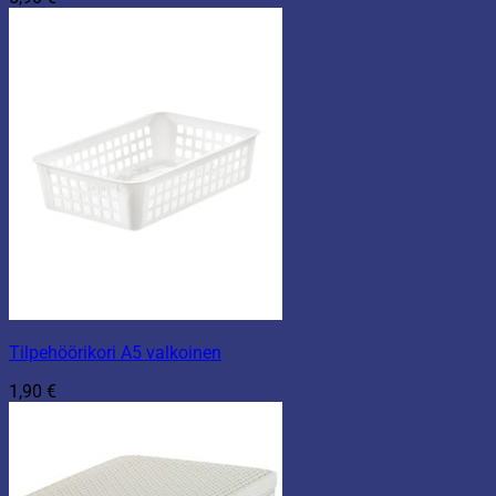
Tilpehöörikori A5 valkoinen
1,90
€