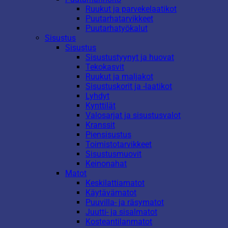
Ruukut ja parvekelaatikot
Puutarhatarvikkeet
Puutarhatyökalut
Sisustus
Sisustus
Sisustustyynyt ja huovat
Tekokasvit
Ruukut ja maljakot
Sisustuskorit ja -laatikot
Lyhdyt
Kynttilät
Valosarjat ja sisustusvalot
Kranssit
Piensisustus
Toimistotarvikkeet
Sisustusmuovit
Keinonahat
Matot
Keskilattiamatot
Käytävämatot
Puuvilla- ja räsymatot
Juutti- ja sisalmatot
Kosteantilanmatot