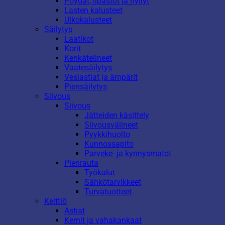
Pöydät, lipastot ja hyllyt
Lasten kalusteet
Ulkokalusteet
Säilytys
Laatikot
Korit
Kenkätelineet
Vaatesäilytys
Vesiastiat ja ämpärit
Piensäilytys
Siivous
Siivous
Jätteiden käsittely
Siivousvälineet
Pyykkihuolto
Kunnossapito
Parveke- ja kynnysmatot
Pienrauta
Työkalut
Sähkötarvikkeet
Turvatuotteet
Keittiö
Astiat
Kernit ja vahakankaat