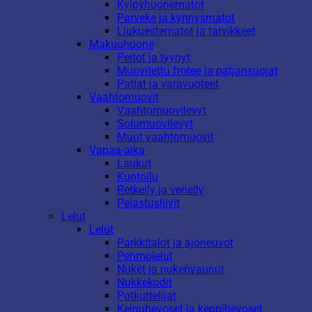
Kylpyhuonematot
Parveke ja kynnysmatot
Liukuestematot ja tarvikkeet
Makuuhuone
Peitot ja tyynyt
Muovitettu frotee ja patjansuojat
Patjat ja varavuoteet
Vaahtomuovit
Vaahtomuovilevyt
Solumuovilevyt
Muut vaahtomuovit
Vapaa-aika
Laukut
Kuntoilu
Retkeily ja veneily
Pelastusliivit
Lelut
Lelut
Parkkitalot ja ajoneuvot
Pehmolelut
Nuket ja nukenvaunut
Nukkekodit
Potkuttelijat
Keinuhevoset ja keppihevoset