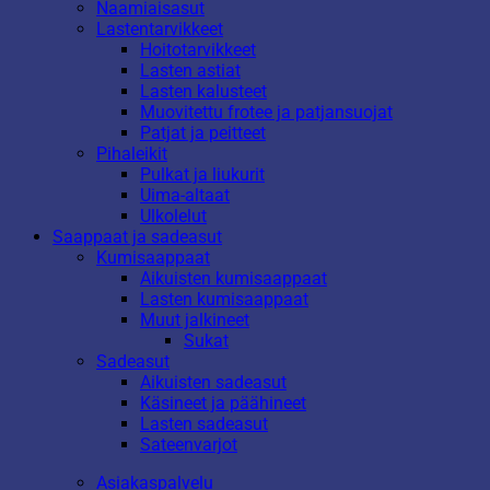
Naamiaisasut
Lastentarvikkeet
Hoitotarvikkeet
Lasten astiat
Lasten kalusteet
Muovitettu frotee ja patjansuojat
Patjat ja peitteet
Pihaleikit
Pulkat ja liukurit
Uima-altaat
Ulkolelut
Saappaat ja sadeasut
Kumisaappaat
Aikuisten kumisaappaat
Lasten kumisaappaat
Muut jalkineet
Sukat
Sadeasut
Aikuisten sadeasut
Käsineet ja päähineet
Lasten sadeasut
Sateenvarjot
Asiakaspalvelu