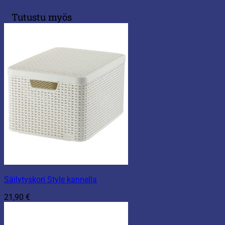
Tutustu myös
Säilytyskori Style kannella
21,90
€