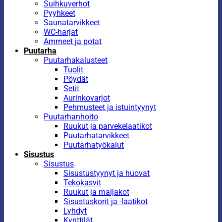
Suihkuverhot
Pyyhkeet
Saunatarvikkeet
WC-harjat
Ammeet ja potat
Puutarha
Puutarhakalusteet
Tuolit
Pöydät
Setit
Aurinkovarjot
Pehmusteet ja istuintyynyt
Puutarhanhoito
Ruukut ja parvekelaatikot
Puutarhatarvikkeet
Puutarhatyökalut
Sisustus
Sisustus
Sisustustyynyt ja huovat
Tekokasvit
Ruukut ja maljakot
Sisustuskorit ja -laatikot
Lyhdyt
Kynttilät