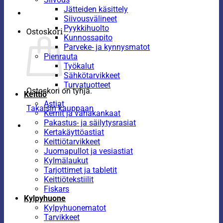
Jätteiden käsittely
Siivousvälineet
Pyykkihuolto
Ostoskori
Kunnossapito
Parveke- ja kynnysmatot
Pienrauta
Työkalut
Sähkötarvikkeet
Turvatuotteet
Ostoskori on tyhjä.
Keittiö
Astiat
Takaisin kauppaan
Kernit ja vahakankaat
Pakastus- ja säilytysrasiat
Kertakäyttöastiat
Keittiötarvikkeet
Juomapullot ja vesiastiat
Kylmälaukut
Tarjottimet ja tabletit
Keittiötekstiilit
Fiskars
Kylpyhuone
Kylpyhuonematot
Tarvikkeet