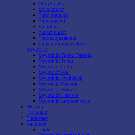
Ota yhteyttä
Maksutavat
Toimitustavat
Yritysmyynti
Palautus
Yleiset ehdot
Tietosuojaseloste
Saavutettavuusseloste
Myymälät
Myymälät Espoo Tapiola
Myymälät Turku
Myymälät Lahti
Myymälät Pori
Myymälät Jyväskylä
Myymälät Kouvola
Myymälät Porvoo
Myymälät Helsinki
Myymälät Lappeenranta
Historia
Työpaikat
Tiedotteet
Kalusteet
Tuolit