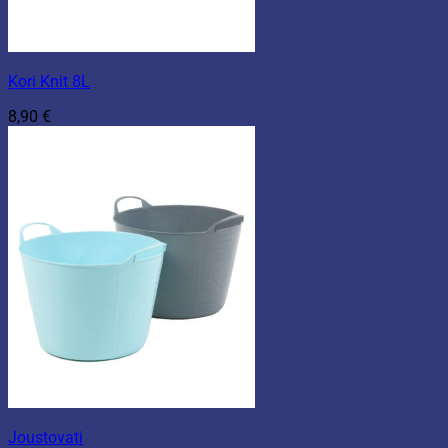
Kori Knit 8L
8,90
€
Joustovati