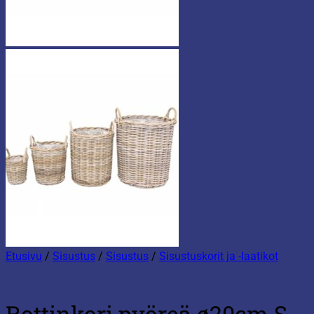
Etusivu
/
Sisustus
/
Sisustus
/
Sisustuskorit ja -laatikot
Rottinkori pyöreä ø20cm S