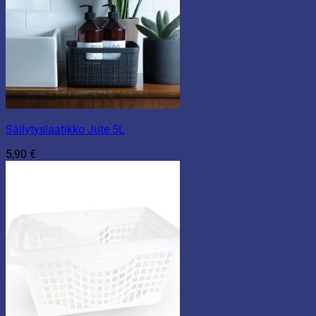
Säilytyslaatikko Jute 5L
5,90
€