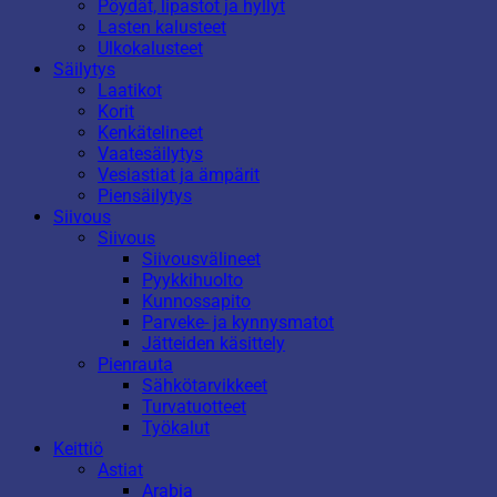
Pöydät, lipastot ja hyllyt
Lasten kalusteet
Ulkokalusteet
Säilytys
Laatikot
Korit
Kenkätelineet
Vaatesäilytys
Vesiastiat ja ämpärit
Piensäilytys
Siivous
Siivous
Siivousvälineet
Pyykkihuolto
Kunnossapito
Parveke- ja kynnysmatot
Jätteiden käsittely
Pienrauta
Sähkötarvikkeet
Turvatuotteet
Työkalut
Keittiö
Astiat
Arabia