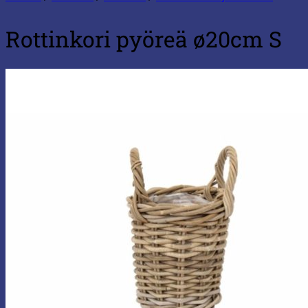
Rottinkori pyöreä ø20cm S