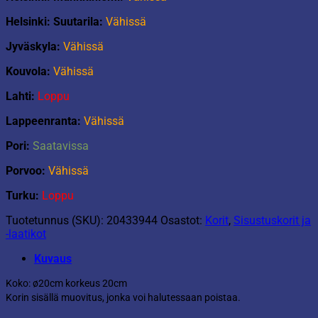
Helsinki: Suutarila:
Vähissä
Jyväskyla:
Vähissä
Kouvola:
Vähissä
Lahti:
Loppu
Lappeenranta:
Vähissä
Pori:
Saatavissa
Porvoo:
Vähissä
Turku:
Loppu
Tuotetunnus (SKU):
20433944
Osastot:
Korit
,
Sisustuskorit ja
-laatikot
Kuvaus
Koko: ø20cm korkeus 20cm
Korin sisällä muovitus, jonka voi halutessaan poistaa.