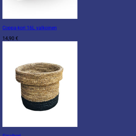
Coppa-kori 16L valkoinen
14,90
€
Sisalkori