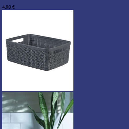
4,90
€