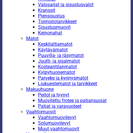
Valosarjat ja sisustusvalot
Kranssit
Piensisustus
Toimistotarvikkeet
Sisustusmuovit
Keinonahat
Matot
Keskilattiamatot
Käytävämatot
Puuvilla- ja räsymatot
Juutti- ja sisalmatot
Kosteantilanmatot
Kylpyhuonematot
Parveke ja kynnysmatot
Liukuestematot ja tarvikkeet
Makuuhuone
Peitot ja tyynyt
Muovitettu frotee ja patjansuojat
Patjat ja varavuoteet
Vaahtomuovit
Vaahtomuovilevyt
Solumuovilevyt
Muut vaahtomuovit