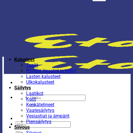
Kalusteet
Tuolit
Pöydät, lipastot ja hyllyt
Lasten kalusteet
Ulkokalusteet
Säilytys
Laatikot
Etsi:
Korit
Kenkätelineet
Vaatesäilytys
Vesiastiat ja ämpärit
Piensäilytys
Etsi:
Siivous
Siivous