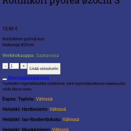
15,90
€
Rottinkinen pyöreä kori.
Halkaisija Ø20cm
Verkkokauppa:
Saatavissa
Rottinkori
Lisää ostoskoriin
pyöreä
ø20cm
Myymäläsaatavuus
S
Tuotteiden myymäläsaldot vaihtelevat, eikä myymäläkohtaista saatavuutta
määrä
voida täysin taata.
Espoo: Tapiola:
Vähissä
Helsinki: Herttoniemi:
Vähissä
Helsinki: Iso-Roobertinkatu:
Vähissä
Helsinki: Munkkiniemi:
Vähissä