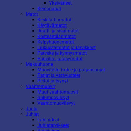
Yksiväriset
Keinonahat
Matot
Keskilattiamatot
Käytävämatot
Juutti- ja sisalmatot
Kosteantilanmatot
Kylpyhuonematot
Liukuestematot ja tarvikkeet
Parveke ja kynnysmatot
Puuvilla- ja räsymatot
Makuuhuone
Muovitettu frotee ja patjansuojat
Patjat ja varavuoteet
Peitot ja tyynyt
Vaahtomuovit
Muut vaahtomuovit
Solumuovilevyt
Vaahtomuovilevyt
Joulu
Juhlat
Lahjaideat
Juhlatarvikkeet
Pääsiäinen