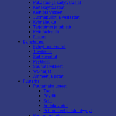
Pakastus- ja säilytysrasiat
Kertakäyttöastiat
Keittiötarvikkeet
Juomapullot ja vesiastiat
Kylmälaukut
Tarjottimet ja tabletit
Keittiötekstiilit
Fiskars
Kylpyhuone
Kylpyhuonematot
Tarvikkeet
Suihkuverhot
Pyyhkeet
Saunatarvikkeet
WC-harjat
Ammeet ja potat
Puutarha
Puutarhakalusteet
Tuolit
Pöydät
Setit
Aurinkovarjot
Pehmusteet ja istuintyynyt
Puutarhanhoito