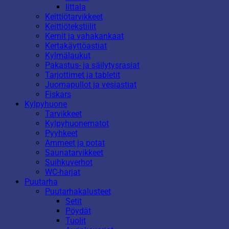
Iittala
Keittiötarvikkeet
Keittiötekstiilit
Kernit ja vahakankaat
Kertakäyttöastiat
Kylmälaukut
Pakastus- ja säilytysrasiat
Tarjottimet ja tabletit
Juomapullot ja vesiastiat
Fiskars
Kylpyhuone
Tarvikkeet
Kylpyhuonematot
Pyyhkeet
Ammeet ja potat
Saunatarvikkeet
Suihkuverhot
WC-harjat
Puutarha
Puutarhakalusteet
Setit
Pöydät
Tuolit