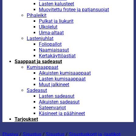
Lasten kalusteet
Muovitettu frotee ja patjansuojat
Pihaleikit
Pulkat ja liukurit
Ulkolelut
Uima-altaat
Lastenjuhlat
Foliopallot
Naamiaisasut
Kertakäyttöastiat
Saappaat ja sadeasut
Kumisaappaat
Aikuisten kumisaappaat
Lasten kumisaappaat
Muut jalkineet
Sadeasut
Lasten sadeasut
Aikuisten sadeasut
Sateenvarjot
Käsineet ja päähineet
Tarjoukset
Etusivu
/
Sisustus
/
Sisustus
/
Sisustuskorit ja -laatikot