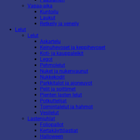
Vapaa-aika
Kuntoilu
Laukut
Retkeily ja veneily
Lelut
Lelut
Askartelu
Keinuhevoset ja keppihevoset
Koti- ja kauppaleikit
Legot
Pehmolelut
Nuket ja nukenvaunut
Nukkekodit
Parkkitalot ja ajoneuvot
Pelit ja soittimet
Pienten lasten lelut
Potkuttelijat
Toimintalelut ja hahmot
Vesilelut
Lastenjuhlat
Foliopallot
Kertakäyttöastiat
Halloween