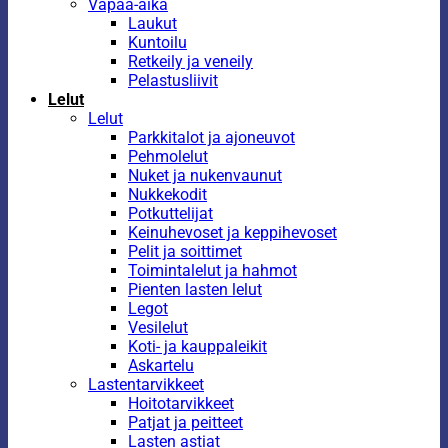
Vapaa-aika
Laukut
Kuntoilu
Retkeily ja veneily
Pelastusliivit
Lelut
Lelut
Parkkitalot ja ajoneuvot
Pehmolelut
Nuket ja nukenvaunut
Nukkekodit
Potkuttelijat
Keinuhevoset ja keppihevoset
Pelit ja soittimet
Toimintalelut ja hahmot
Pienten lasten lelut
Legot
Vesilelut
Koti- ja kauppaleikit
Askartelu
Lastentarvikkeet
Hoitotarvikkeet
Patjat ja peitteet
Lasten astiat