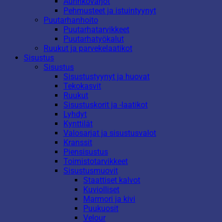
Aurinkovarjot
Pehmusteet ja istuintyynyt
Puutarhanhoito
Puutarhatarvikkeet
Puutarhatyökalut
Ruukut ja parvekelaatikot
Sisustus
Sisustus
Sisustustyynyt ja huovat
Tekokasvit
Ruukut
Sisustuskorit ja -laatikot
Lyhdyt
Kynttilät
Valosarjat ja sisustusvalot
Kranssit
Piensisustus
Toimistotarvikkeet
Sisustusmuovit
Staattiset kalvot
Kuviolliset
Marmori ja kivi
Puukuosit
Velour