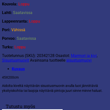
Kouvola:
Loppu
Lahti:
Saatavissa
Lappeenranta:
Loppu
Pori:
Vähissä
Porvoo:
Saatavissa
Turku:
Loppu
Tuotetunnus (SKU):
20342128
Osastot:
Marmori ja kivi
,
Sisustusmuovit
Avainsana tuotteelle
sisustusmuovi
Kuvaus
45X200cm
Aidolta kiveltä näyttävän sisustusmuovin avulla luot jännittäviä
yksityiskohtia tai laajoja näyttäviä pintoja juuri sinne minne haluat.
Tutustu myös