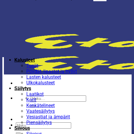
Kalusteet
Tuolit
Pöydät, lipastot ja hyllyt
Lasten kalusteet
Ulkokalusteet
Säilytys
Laatikot
Etsi:
Korit
Kenkätelineet
Vaatesäilytys
Vesiastiat ja ämpärit
Piensäilytys
Etsi:
Siivous
Siivous