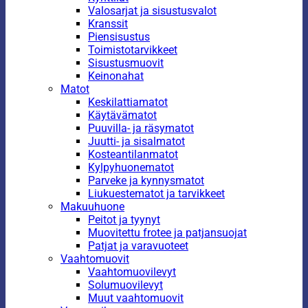
Valosarjat ja sisustusvalot
Kranssit
Piensisustus
Toimistotarvikkeet
Sisustusmuovit
Keinonahat
Matot
Keskilattiamatot
Käytävämatot
Puuvilla- ja räsymatot
Juutti- ja sisalmatot
Kosteantilanmatot
Kylpyhuonematot
Parveke ja kynnysmatot
Liukuestematot ja tarvikkeet
Makuuhuone
Peitot ja tyynyt
Muovitettu frotee ja patjansuojat
Patjat ja varavuoteet
Vaahtomuovit
Vaahtomuovilevyt
Solumuovilevyt
Muut vaahtomuovit