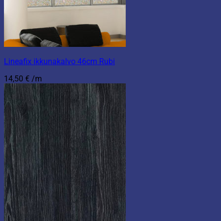
Lineafix ikkunakalvo 46cm Rubi
14,50
€
/m