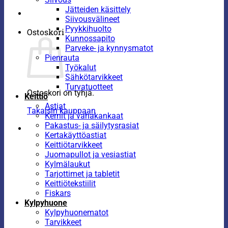
Jätteiden käsittely
Siivousvälineet
Pyykkihuolto
Ostoskori
Kunnossapito
Parveke- ja kynnysmatot
Pienrauta
Työkalut
Sähkötarvikkeet
Turvatuotteet
Ostoskori on tyhjä.
Keittiö
Astiat
Takaisin kauppaan
Kernit ja vahakankaat
Pakastus- ja säilytysrasiat
Kertakäyttöastiat
Keittiötarvikkeet
Juomapullot ja vesiastiat
Kylmälaukut
Tarjottimet ja tabletit
Keittiötekstiilit
Fiskars
Kylpyhuone
Kylpyhuonematot
Tarvikkeet