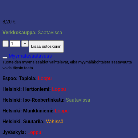
8,20
€
Verkkokauppa:
Saatavissa
D-
Lisää ostoskoriin
c-
fix
Myymäläsaatavuus
45x200cm
Tuotteiden myymäläsaldot vaihtelevat, eikä myymäläkohtaista saatavuutta
kivi
voida täysin taata.
määrä
Espoo: Tapiola:
Loppu
Helsinki: Herttoniemi:
Loppu
Helsinki: Iso-Roobertinkatu:
Saatavissa
Helsinki: Munkkiniemi:
Loppu
Helsinki: Suutarila:
Vähissä
Jyväskyla:
Loppu