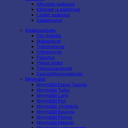
Aikuisten sadeasut
Käsineet ja päähineet
Lasten sadeasut
Sateenvarjot
Asiakaspalvelu
Ota yhteyttä
Maksutavat
Toimitustavat
Yritysmyynti
Palautus
Yleiset ehdot
Tietosuojaseloste
Saavutettavuusseloste
Myymälät
Myymälät Espoo Tapiola
Myymälät Turku
Myymälät Lahti
Myymälät Pori
Myymälät Jyväskylä
Myymälät Kouvola
Myymälät Porvoo
Myymälät Helsinki