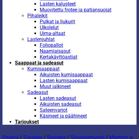
Lasten kalusteet
Muovitettu frotee ja patjansuojat
Pihaleikit
Pulkat ja liukurit
Ulkolelut
Uima-altaat
Lastenjuhlat
Foliopallot
Naamiaisasut
Kertakäyttöastiat
Saappaat ja sadeasut
Kumisaappaat
Aikuisten kumisaappaat
Lasten kumisaappaat
Muut jalkineet
Sadeasut
Lasten sadeasut
Aikuisten sadeasut
Sateenvarjot
Käsineet ja päähineet
Tarjoukset
Etusivu
/
Sisustus
/
Sisustus
/
Sisustusmuovit
/
Marmori ja