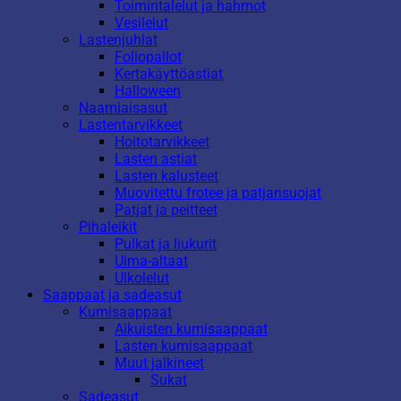
Toimintalelut ja hahmot
Vesilelut
Lastenjuhlat
Foliopallot
Kertakäyttöastiat
Halloween
Naamiaisasut
Lastentarvikkeet
Hoitotarvikkeet
Lasten astiat
Lasten kalusteet
Muovitettu frotee ja patjansuojat
Patjat ja peitteet
Pihaleikit
Pulkat ja liukurit
Uima-altaat
Ulkolelut
Saappaat ja sadeasut
Kumisaappaat
Aikuisten kumisaappaat
Lasten kumisaappaat
Muut jalkineet
Sukat
Sadeasut