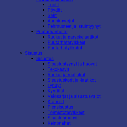
Tuolit
Pöydät
Setit
Aurinkovarjot
Pehmusteet ja istuintyynyt
Puutarhanhoito
Ruukut ja parvekelaatikot
Puutarhatarvikkeet
Puutarhatyökalut
Sisustus
Sisustus
Sisustustyynyt ja huovat
Tekokasvit
Ruukut ja maljakot
Sisustuskorit ja -laatikot
Lyhdyt
Kynttilät
Valosarjat ja sisustusvalot
Kranssit
Piensisustus
Toimistotarvikkeet
Sisustusmuovit
Keinonahat