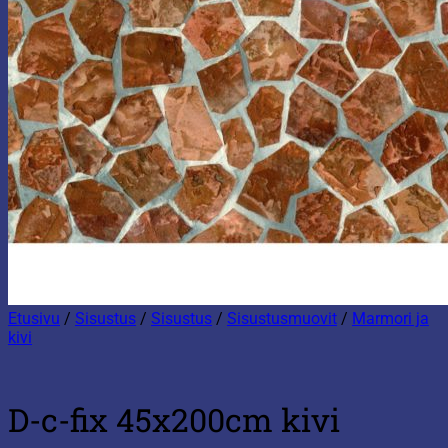
Etusivu
/
Sisustus
/
Sisustus
/
Sisustusmuovit
/
Marmori ja
kivi
D-c-fix 45x200cm kivi