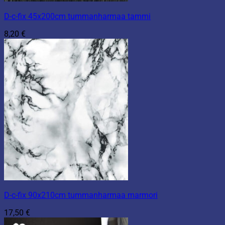
D-c-fix 45x200cm tummanharmaa tammi
8,20
€
D-c-fix 90x210cm tummanharmaa marmori
17,50
€