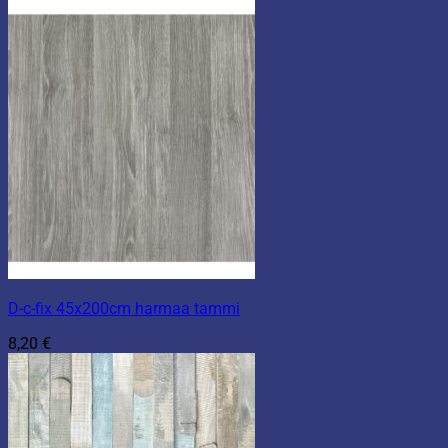
D-c-fix 45x200cm harmaa tammi
8,20
€