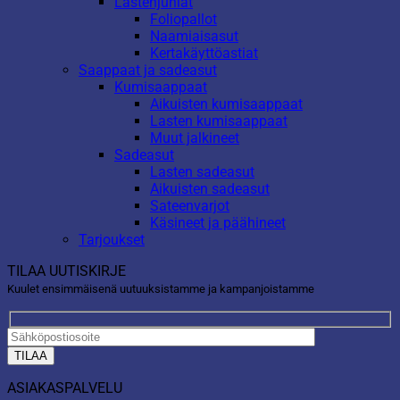
Lastenjuhlat
Foliopallot
Naamiaisasut
Kertakäyttöastiat
Saappaat ja sadeasut
Kumisaappaat
Aikuisten kumisaappaat
Lasten kumisaappaat
Muut jalkineet
Sadeasut
Lasten sadeasut
Aikuisten sadeasut
Sateenvarjot
Käsineet ja päähineet
Tarjoukset
TILAA UUTISKIRJE
Kuulet ensimmäisenä uutuuksistamme ja kampanjoistamme
ASIAKASPALVELU