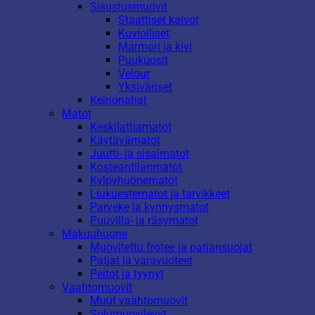
Sisustusmuovit
Staattiset kalvot
Kuviolliset
Marmori ja kivi
Puukuosit
Velour
Yksiväriset
Keinonahat
Matot
Keskilattiamatot
Käytävämatot
Juutti- ja sisalmatot
Kosteantilanmatot
Kylpyhuonematot
Liukuestematot ja tarvikkeet
Parveke ja kynnysmatot
Puuvilla- ja räsymatot
Makuuhuone
Muovitettu frotee ja patjansuojat
Patjat ja varavuoteet
Peitot ja tyynyt
Vaahtomuovit
Muut vaahtomuovit
Solumuovilevyt