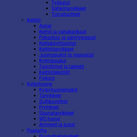
Työkalut
Sähkötarvikkeet
Turvatuotteet
Keittiö
Astiat
Kernit ja vahakankaat
Pakastus- ja säilytysrasiat
Kertakäyttöastiat
Keittiötarvikkeet
Juomapullot ja vesiastiat
Kylmälaukut
Tarjottimet ja tabletit
Keittiötekstiilit
Fiskars
Kylpyhuone
Kylpyhuonematot
Tarvikkeet
Suihkuverhot
Pyyhkeet
Saunatarvikkeet
WC-harjat
Ammeet ja potat
Puutarha
Puutarhakalusteet