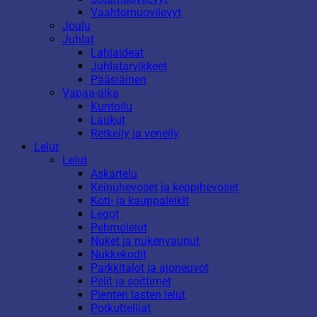
Vaahtomuovilevyt
Joulu
Juhlat
Lahjaideat
Juhlatarvikkeet
Pääsiäinen
Vapaa-aika
Kuntoilu
Laukut
Retkeily ja veneily
Lelut
Lelut
Askartelu
Keinuhevoset ja keppihevoset
Koti- ja kauppaleikit
Legot
Pehmolelut
Nuket ja nukenvaunut
Nukkekodit
Parkkitalot ja ajoneuvot
Pelit ja soittimet
Pienten lasten lelut
Potkuttelijat