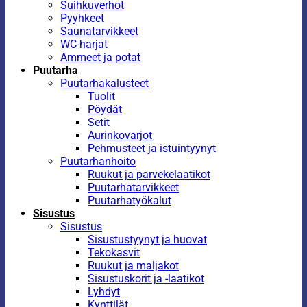
Suihkuverhot
Pyyhkeet
Saunatarvikkeet
WC-harjat
Ammeet ja potat
Puutarha
Puutarhakalusteet
Tuolit
Pöydät
Setit
Aurinkovarjot
Pehmusteet ja istuintyynyt
Puutarhanhoito
Ruukut ja parvekelaatikot
Puutarhatarvikkeet
Puutarhatyökalut
Sisustus
Sisustus
Sisustustyynyt ja huovat
Tekokasvit
Ruukut ja maljakot
Sisustuskorit ja -laatikot
Lyhdyt
Kynttilät