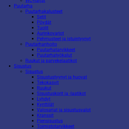
WC-harjat
Puutarha
Puutarhakalusteet
Setit
Pöydät
Tuolit
Aurinkovarjot
Pehmusteet ja istuintyynyt
Puutarhanhoito
Puutarhatarvikkeet
Puutarhatyökalut
Ruukut ja parvekelaatikot
Sisustus
Sisustus
Sisustustyynyt ja huovat
Tekokasvit
Ruukut
Sisustuskorit ja -laatikot
Lyhdyt
Kynttilät
Valosarjat ja sisustusvalot
Kranssit
Piensisustus
Toimistotarvikkeet