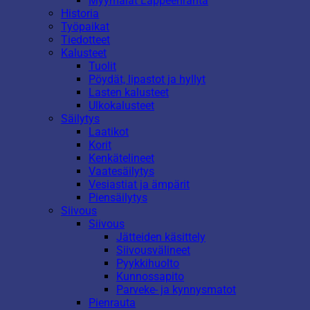
Myymälät Lappeenranta
Historia
Työpaikat
Tiedotteet
Kalusteet
Tuolit
Pöydät, lipastot ja hyllyt
Lasten kalusteet
Ulkokalusteet
Säilytys
Laatikot
Korit
Kenkätelineet
Vaatesäilytys
Vesiastiat ja ämpärit
Piensäilytys
Siivous
Siivous
Jätteiden käsittely
Siivousvälineet
Pyykkihuolto
Kunnossapito
Parveke- ja kynnysmatot
Pienrauta