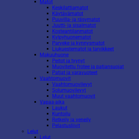
Matot
Keskilattiamatot
Käytävämatot
Puuvilla- ja räsymatot
Juutti- ja sisalmatot
Kosteantilanmatot
Kylpyhuonematot
Parveke ja kynnysmatot
Liukuestematot ja tarvikkeet
Makuuhuone
Peitot ja tyynyt
Muovitettu frotee ja patjansuojat
Patjat ja varavuoteet
Vaahtomuovit
Vaahtomuovilevyt
Solumuovilevyt
Muut vaahtomuovit
Vapaa-aika
Laukut
Kuntoilu
Retkeily ja veneily
Pelastusliivit
Lelut
Lelut