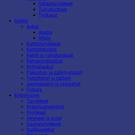
Sähkötarvikkeet
Turvatuotteet
Työkalut
Keittiö
Astiat
Arabia
Iittala
Keittiötarvikkeet
Keittiötekstiilit
Kernit ja vahakankaat
Kertakäyttöastiat
Kylmälaukut
Pakastus- ja säilytysrasiat
Tarjottimet ja tabletit
Juomapullot ja vesiastiat
Fiskars
Kylpyhuone
Tarvikkeet
Kylpyhuonematot
Pyyhkeet
Ammeet ja potat
Saunatarvikkeet
Suihkuverhot