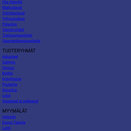
Ota yhteyttä
Maksutavat
Toimitustavat
Yritysasiakas
Palautus
Yleiset ehdot
Tietosuojaseloste
Saavutettavuusseloste
TUOTERYHMÄT
Kalusteet
Säilytys
Siivous
Keittiö
Kylpyhuone
Puutarha
Sisustus
Lelut
Saappaat ja sadeasut
MYYMÄLÄT
Helsinki
Espoo Tapiola
Lahti