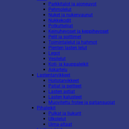
Parkkitalot ja ajoneuvot
Pehmolelut
Nuket ja nukenvaunut
Nukkekodit
Potkuttelijat
Keinuhevoset ja keppihevoset
Pelit ja soittimet
Toimintalelut ja hahmot
Pienten lasten lelut
Legot
Vesilelut
Koti- ja kauppaleikit
Askartelu
Lastentarvikkeet
Hoitotarvikkeet
Patjat ja peitteet
Lasten astiat
Lasten kalusteet
Muovitettu frotee ja patjansuojat
Pihaleikit
Pulkat ja liukurit
Ulkolelut
Uima-altaat