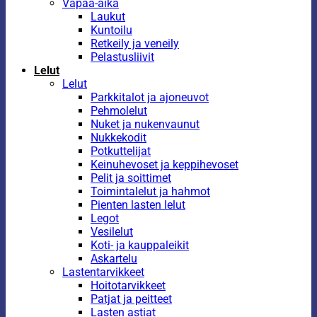
Vapaa-aika
Laukut
Kuntoilu
Retkeily ja veneily
Pelastusliivit
Lelut
Lelut
Parkkitalot ja ajoneuvot
Pehmolelut
Nuket ja nukenvaunut
Nukkekodit
Potkuttelijat
Keinuhevoset ja keppihevoset
Pelit ja soittimet
Toimintalelut ja hahmot
Pienten lasten lelut
Legot
Vesilelut
Koti- ja kauppaleikit
Askartelu
Lastentarvikkeet
Hoitotarvikkeet
Patjat ja peitteet
Lasten astiat