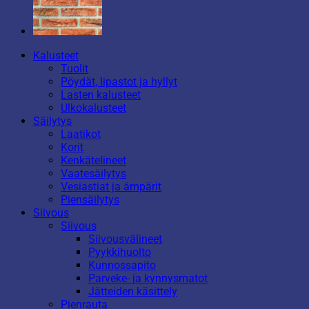
Kalusteet
Tuolit
Pöydät, lipastot ja hyllyt
Lasten kalusteet
Ulkokalusteet
Säilytys
Laatikot
Korit
Kenkätelineet
Vaatesäilytys
Vesiastiat ja ämpärit
Piensäilytys
Siivous
Siivous
Siivousvälineet
Pyykkihuolto
Kunnossapito
Parveke- ja kynnysmatot
Jätteiden käsittely
Pienrauta