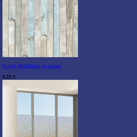
D-c-fix 45x200cm rio ocean
8,20
€