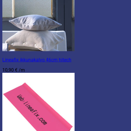
Lineafix ikkunakalvo 46cm hitech
10,90
€
/m