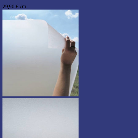
29,90
€
/m