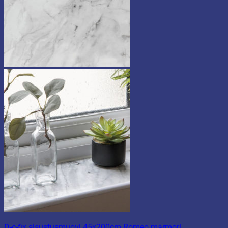
D-c-fix sisustusmuovi 45x200cm Romeo marmori