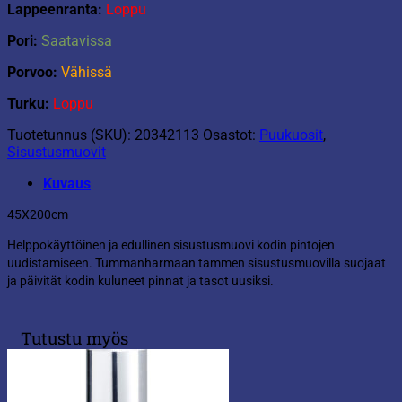
Lappeenranta:
Loppu
Pori:
Saatavissa
Porvoo:
Vähissä
Turku:
Loppu
Tuotetunnus (SKU):
20342113
Osastot:
Puukuosit
,
Sisustusmuovit
Kuvaus
45X200cm
Helppokäyttöinen ja edullinen sisustusmuovi kodin pintojen
uudistamiseen. Tummanharmaan tammen sisustusmuovilla suojaat
ja päivität kodin kuluneet pinnat ja tasot uusiksi.
Tutustu myös