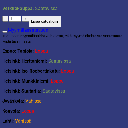
Verkkokauppa:
Saatavissa
D-
Lisää ostoskoriin
c-
fix
Myymäläsaatavuus
45x200cm
Tuotteiden myymäläsaldot vaihtelevat, eikä myymäläkohtaista saatavuutta
tummanharmaa
voida täysin taata.
tammi
määrä
Espoo: Tapiola:
Loppu
Helsinki: Herttoniemi:
Saatavissa
Helsinki: Iso-Roobertinkatu:
Loppu
Helsinki: Munkkiniemi:
Loppu
Helsinki: Suutarila:
Saatavissa
Jyväskyla:
Vähissä
Kouvola:
Loppu
Lahti:
Vähissä