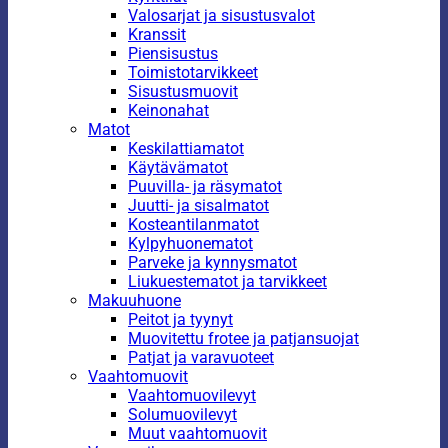
Valosarjat ja sisustusvalot
Kranssit
Piensisustus
Toimistotarvikkeet
Sisustusmuovit
Keinonahat
Matot
Keskilattiamatot
Käytävämatot
Puuvilla- ja räsymatot
Juutti- ja sisalmatot
Kosteantilanmatot
Kylpyhuonematot
Parveke ja kynnysmatot
Liukuestematot ja tarvikkeet
Makuuhuone
Peitot ja tyynyt
Muovitettu frotee ja patjansuojat
Patjat ja varavuoteet
Vaahtomuovit
Vaahtomuovilevyt
Solumuovilevyt
Muut vaahtomuovit