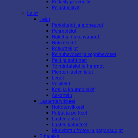
Retkeily ja veneily
Pelastusliivit
Lelut
Lelut
Parkkitalot ja ajoneuvot
Pehmolelut
Nuket ja nukenvaunut
Nukkekodit
Potkuttelijat
Keinuhevoset ja keppihevoset
Pelit ja soittimet
Toimintalelut ja hahmot
Pienten lasten lelut
Legot
Vesilelut
Koti- ja kauppaleikit
Askartelu
Lastentarvikkeet
Hoitotarvikkeet
Patjat ja peitteet
Lasten astiat
Lasten kalusteet
Muovitettu frotee ja patjansuojat
Pihaleikit