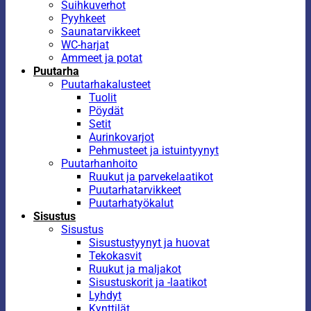
Suihkuverhot
Pyyhkeet
Saunatarvikkeet
WC-harjat
Ammeet ja potat
Puutarha
Puutarhakalusteet
Tuolit
Pöydät
Setit
Aurinkovarjot
Pehmusteet ja istuintyynyt
Puutarhanhoito
Ruukut ja parvekelaatikot
Puutarhatarvikkeet
Puutarhatyökalut
Sisustus
Sisustus
Sisustustyynyt ja huovat
Tekokasvit
Ruukut ja maljakot
Sisustuskorit ja -laatikot
Lyhdyt
Kynttilät