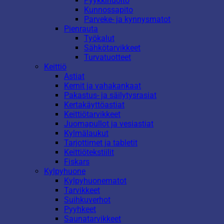
Pyykkihuolto
Kunnossapito
Parveke- ja kynnysmatot
Pienrauta
Työkalut
Sähkötarvikkeet
Turvatuotteet
Keittiö
Astiat
Kernit ja vahakankaat
Pakastus- ja säilytysrasiat
Kertakäyttöastiat
Keittiötarvikkeet
Juomapullot ja vesiastiat
Kylmälaukut
Tarjottimet ja tabletit
Keittiötekstiilit
Fiskars
Kylpyhuone
Kylpyhuonematot
Tarvikkeet
Suihkuverhot
Pyyhkeet
Saunatarvikkeet