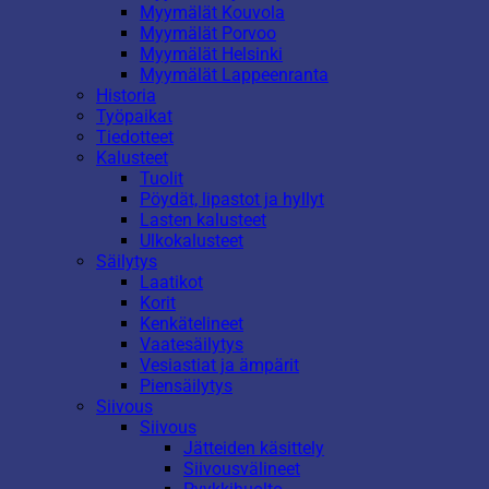
Myymälät Kouvola
Myymälät Porvoo
Myymälät Helsinki
Myymälät Lappeenranta
Historia
Työpaikat
Tiedotteet
Kalusteet
Tuolit
Pöydät, lipastot ja hyllyt
Lasten kalusteet
Ulkokalusteet
Säilytys
Laatikot
Korit
Kenkätelineet
Vaatesäilytys
Vesiastiat ja ämpärit
Piensäilytys
Siivous
Siivous
Jätteiden käsittely
Siivousvälineet