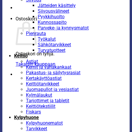
Jätteiden käsittely
Siivousvälineet
Pyykkihuolto
Ostoskori
Kunnossapito
Parveke- ja kynnysmatot
Pienrauta
Työkalut
Sähkötarvikkeet
Turvatuotteet
Ostoskori on tyhjä.
Keittiö
Astiat
Takaisin kauppaan
Kernit ja vahakankaat
Pakastus- ja säilytysrasiat
Kertakäyttöastiat
Keittiötarvikkeet
Juomapullot ja vesiastiat
Kylmälaukut
Tarjottimet ja tabletit
Keittiötekstiilit
Fiskars
Kylpyhuone
Kylpyhuonematot
Tarvikkeet