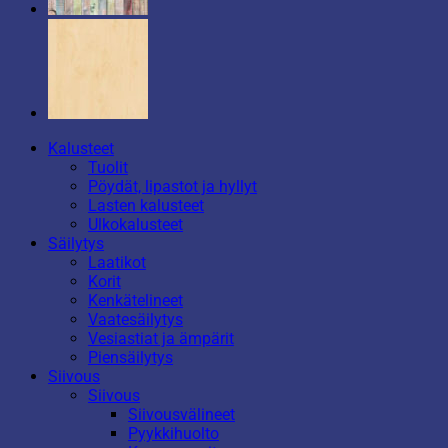
Kalusteet
Tuolit
Pöydät, lipastot ja hyllyt
Lasten kalusteet
Ulkokalusteet
Säilytys
Laatikot
Korit
Kenkätelineet
Vaatesäilytys
Vesiastiat ja ämpärit
Piensäilytys
Siivous
Siivous
Siivousvälineet
Pyykkihuolto