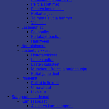
Pelit ja soittimet
Pienten lasten lelut
Potkuttelijat
Toimintalelut ja hahmot
Vesilelut
Lastenjuhlat
Foliopallot
Kertakäyttöastiat
Halloween
Naamiaisasut
Lastentarvikkeet
Hoitotarvikkeet
Lasten astiat
Lasten kalusteet
Muovitettu frotee ja patjansuojat
Patjat ja peitteet
Pihaleikit
Pulkat ja liukurit
Uima-altaat
Ulkolelut
Saappaat ja sadeasut
Kumisaappaat
Aikuisten kumisaappaat