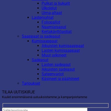
Pulkat ja liukurit
Ulkolelut
Uima-altaat
Lastenjuhlat
Foliopallot
Naamiaisasut
Kertakäyttöastiat
Saappaat ja sadeasut
Kumisaappaat
Aikuisten kumisaappaat
Lasten kumisaappaat
Muut jalkineet
Sadeasut
Lasten sadeasut
Aikuisten sadeasut
Sateenvarjot
Käsineet ja päähineet
Tarjoukset
TILAA UUTISKIRJE
Kuulet ensimmäisenä uutuuksistamme ja kampanjoistamme