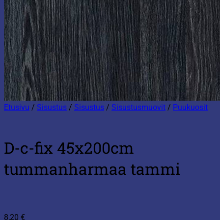
Etusivu
/
Sisustus
/
Sisustus
/
Sisustusmuovit
/
Puukuosit
D-c-fix 45x200cm
tummanharmaa tammi
8,20
€