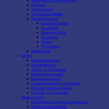
Valosarjat ja sisustusvalot
Kranssit
Piensisustus
Toimistotarvikkeet
Sisustusmuovit
Staattiset kalvot
Kuviolliset
Marmori ja kivi
Puukuosit
Velour
Yksiväriset
Keinonahat
Matot
Keskilattiamatot
Käytävämatot
Juutti- ja sisalmatot
Kosteantilanmatot
Kylpyhuonematot
Liukuestematot ja tarvikkeet
Parveke ja kynnysmatot
Puuvilla- ja räsymatot
Makuuhuone
Muovitettu frotee ja patjansuojat
Patjat ja varavuoteet