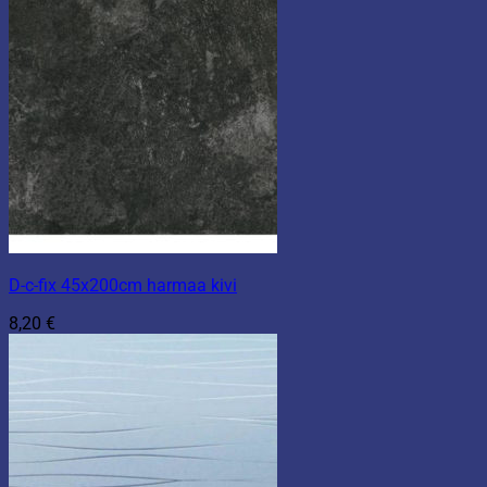
D-c-fix 45x200cm harmaa kivi
8,20
€