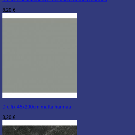
8,20
€
D-c-fix 45x200cm matta harmaa
8,20
€