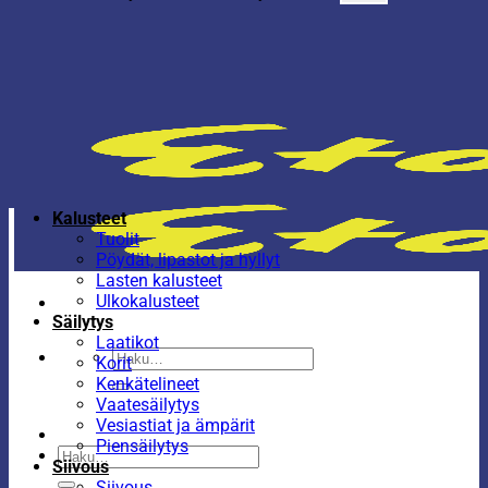
Kalusteet
Tuolit
Pöydät, lipastot ja hyllyt
Lasten kalusteet
Ulkokalusteet
Säilytys
Laatikot
Etsi:
Korit
Kenkätelineet
Vaatesäilytys
Vesiastiat ja ämpärit
Piensäilytys
Etsi:
Siivous
Siivous