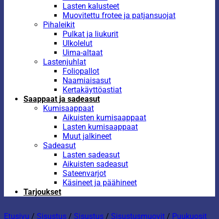
Lasten kalusteet
Muovitettu frotee ja patjansuojat
Pihaleikit
Pulkat ja liukurit
Ulkolelut
Uima-altaat
Lastenjuhlat
Foliopallot
Naamiaisasut
Kertakäyttöastiat
Saappaat ja sadeasut
Kumisaappaat
Aikuisten kumisaappaat
Lasten kumisaappaat
Muut jalkineet
Sadeasut
Lasten sadeasut
Aikuisten sadeasut
Sateenvarjot
Käsineet ja päähineet
Tarjoukset
Etusivu
/
Sisustus
/
Sisustus
/
Sisustusmuovit
/
Puukuosit