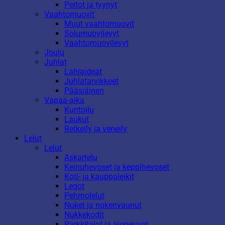
Peitot ja tyynyt
Vaahtomuovit
Muut vaahtomuovit
Solumuovilevyt
Vaahtomuovilevyt
Joulu
Juhlat
Lahjaideat
Juhlatarvikkeet
Pääsiäinen
Vapaa-aika
Kuntoilu
Laukut
Retkeily ja veneily
Lelut
Lelut
Askartelu
Keinuhevoset ja keppihevoset
Koti- ja kauppaleikit
Legot
Pehmolelut
Nuket ja nukenvaunut
Nukkekodit
Parkkitalot ja ajoneuvot