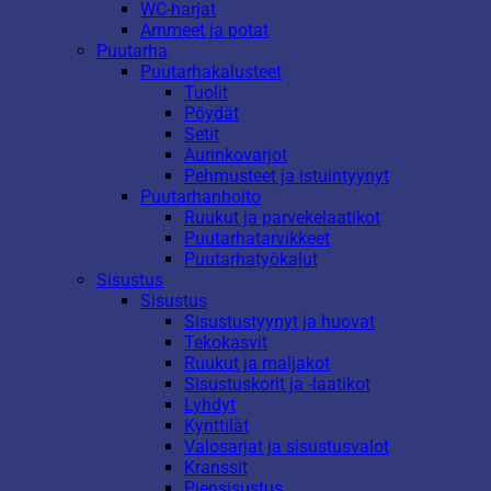
WC-harjat
Ammeet ja potat
Puutarha
Puutarhakalusteet
Tuolit
Pöydät
Setit
Aurinkovarjot
Pehmusteet ja istuintyynyt
Puutarhanhoito
Ruukut ja parvekelaatikot
Puutarhatarvikkeet
Puutarhatyökalut
Sisustus
Sisustus
Sisustustyynyt ja huovat
Tekokasvit
Ruukut ja maljakot
Sisustuskorit ja -laatikot
Lyhdyt
Kynttilät
Valosarjat ja sisustusvalot
Kranssit
Piensisustus