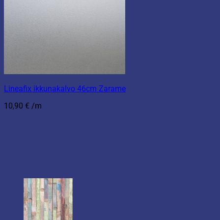
Lineafix ikkunakalvo 46cm Zarame
10,90
€
/m