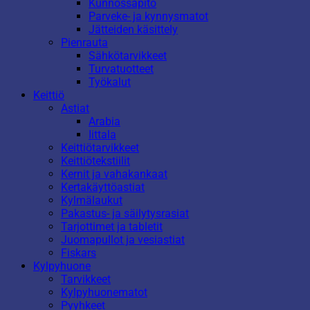
Kunnossapito
Parveke- ja kynnysmatot
Jätteiden käsittely
Pienrauta
Sähkötarvikkeet
Turvatuotteet
Työkalut
Keittiö
Astiat
Arabia
Iittala
Keittiötarvikkeet
Keittiötekstiilit
Kernit ja vahakankaat
Kertakäyttöastiat
Kylmälaukut
Pakastus- ja säilytysrasiat
Tarjottimet ja tabletit
Juomapullot ja vesiastiat
Fiskars
Kylpyhuone
Tarvikkeet
Kylpyhuonematot
Pyyhkeet