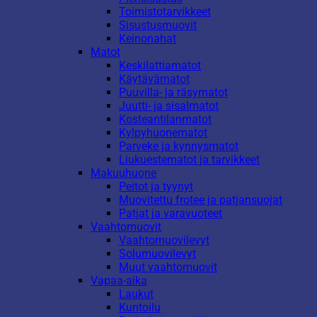
Toimistotarvikkeet
Sisustusmuovit
Keinonahat
Matot
Keskilattiamatot
Käytävämatot
Puuvilla- ja räsymatot
Juutti- ja sisalmatot
Kosteantilanmatot
Kylpyhuonematot
Parveke ja kynnysmatot
Liukuestematot ja tarvikkeet
Makuuhuone
Peitot ja tyynyt
Muovitettu frotee ja patjansuojat
Patjat ja varavuoteet
Vaahtomuovit
Vaahtomuovilevyt
Solumuovilevyt
Muut vaahtomuovit
Vapaa-aika
Laukut
Kuntoilu