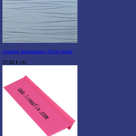
Lineafix ikkunakalvo 92cm Garbi
21,50
€
/m