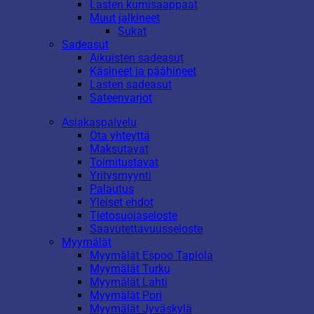
Lasten kumisaappaat
Muut jalkineet
Sukat
Sadeasut
Aikuisten sadeasut
Käsineet ja päähineet
Lasten sadeasut
Sateenvarjot
Asiakaspalvelu
Ota yhteyttä
Maksutavat
Toimitustavat
Yritysmyynti
Palautus
Yleiset ehdot
Tietosuojaseloste
Saavutettavuusseloste
Myymälät
Myymälät Espoo Tapiola
Myymälät Turku
Myymälät Lahti
Myymälät Pori
Myymälät Jyväskylä