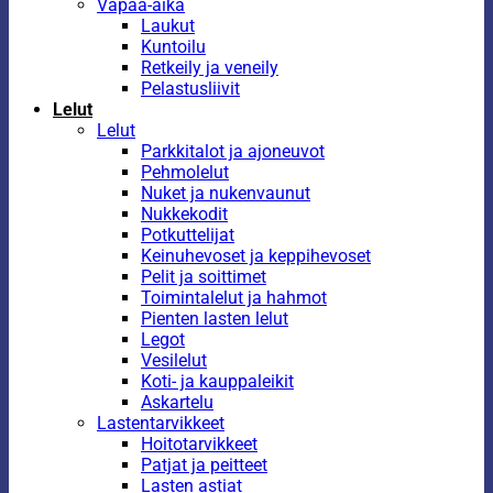
Vapaa-aika
Laukut
Kuntoilu
Retkeily ja veneily
Pelastusliivit
Lelut
Lelut
Parkkitalot ja ajoneuvot
Pehmolelut
Nuket ja nukenvaunut
Nukkekodit
Potkuttelijat
Keinuhevoset ja keppihevoset
Pelit ja soittimet
Toimintalelut ja hahmot
Pienten lasten lelut
Legot
Vesilelut
Koti- ja kauppaleikit
Askartelu
Lastentarvikkeet
Hoitotarvikkeet
Patjat ja peitteet
Lasten astiat