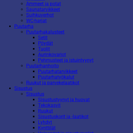
Ammeet ja potat
Saunatarvikkeet
Suihkuverhot
WC-harjat
Puutarha
Puutarhakalusteet
Setit
Pöydät
Tuolit
Aurinkovarjot
Pehmusteet ja istuintyynyt
Puutarhanhoito
Puutarhatarvikkeet
Puutarhatyökalut
Ruukut ja parvekelaatikot
Sisustus
Sisustus
Sisustustyynyt ja huovat
Tekokasvit
Ruukut
Sisustuskorit ja -laatikot
Lyhdyt
Kynttilät