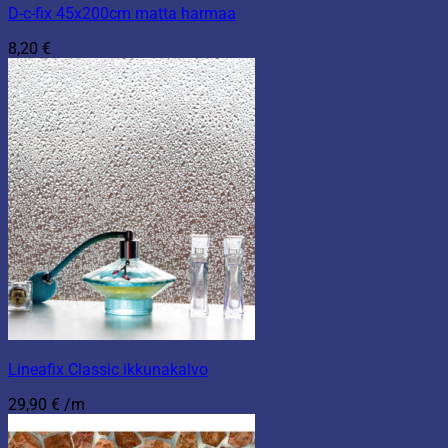
D-c-fix 45x200cm matta harmaa
8,20
€
Lineafix Classic ikkunakalvo
29,90
€
/m