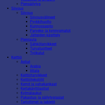
Piensäilytys
Siivous
Siivous
Siivousvälineet
Pyykkihuolto
Kunnossapito
Parveke- ja kynnysmatot
Jätteiden käsittely
Pienrauta
Sähkötarvikkeet
Turvatuotteet
Työkalut
Keittiö
Astiat
Arabia
Iittala
Keittiötarvikkeet
Keittiötekstiilit
Kernit ja vahakankaat
Kertakäyttöastiat
Kylmälaukut
Pakastus- ja säilytysrasiat
Tarjottimet ja tabletit