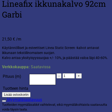
Lineafix ikkunakalvo 92cm
Garbi
21,50
€
/m
Käytännölliset ja esteettiset Linea Static Screen -kalvot antavat
ikkunaan tekstiilinomaisen suojan.
Kalvo antaa yksityisyyssuojaa +/- 10%, ja päästää valoa läpi 40-60%.
Verkkokauppa:
Saatavissa
Lineafix
Pituus (m)
ikkunakalvo
92cm
Tuotteen hinta
Garbi
määrä
Lisää ostoskoriin
Myymäläsaatavuus
Tuotteiden myymäläsaldot vaihtelevat, eikä myymäläkohtaista saatavuutta
voida täysin taata.