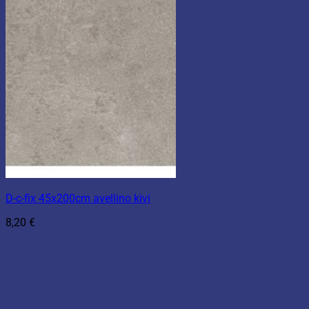
D-c-fix 45x200cm avellino kivi
8,20
€