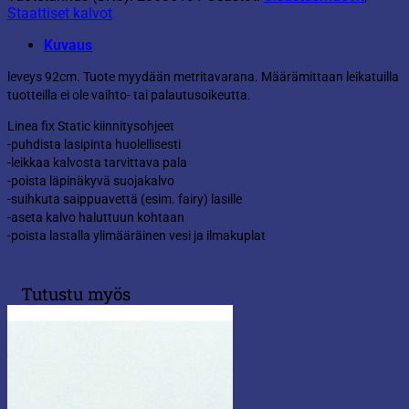
Staattiset kalvot
Kuvaus
leveys 92cm. Tuote myydään metritavarana. Määrämittaan leikatuilla
tuotteilla ei ole vaihto- tai palautusoikeutta.
Linea fix Static kiinnitysohjeet
-puhdista lasipinta huolellisesti
-leikkaa kalvosta tarvittava pala
-poista läpinäkyvä suojakalvo
-suihkuta saippuavettä (esim. fairy) lasille
-aseta kalvo haluttuun kohtaan
-poista lastalla ylimääräinen vesi ja ilmakuplat
Tutustu myös