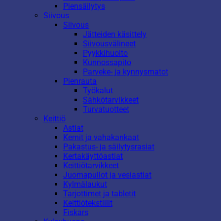
Piensäilytys
Siivous
Siivous
Jätteiden käsittely
Siivousvälineet
Pyykkihuolto
Kunnossapito
Parveke- ja kynnysmatot
Pienrauta
Työkalut
Sähkötarvikkeet
Turvatuotteet
Keittiö
Astiat
Kernit ja vahakankaat
Pakastus- ja säilytysrasiat
Kertakäyttöastiat
Keittiötarvikkeet
Juomapullot ja vesiastiat
Kylmälaukut
Tarjottimet ja tabletit
Keittiötekstiilit
Fiskars