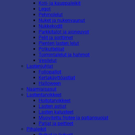
Koti- ja kauppaleikit
Legot
Pehmolelut
Nuket ja nukenvaunut
Nukkekodit
Parkkitalot ja ajoneuvot
Pelit ja soittimet
Pienten lasten lelut
Potkuttelijat
Toimintalelut ja hahmot
Vesilelut
Lastenjuhlat
Foliopallot
Kertakäyttöastiat
Halloween
Naamiaisasut
Lastentarvikkeet
Hoitotarvikkeet
Lasten astiat
Lasten kalusteet
Muovitettu frotee ja patjansuojat
Patjat ja peitteet
Pihaleikit
Pulkat ja liukurit