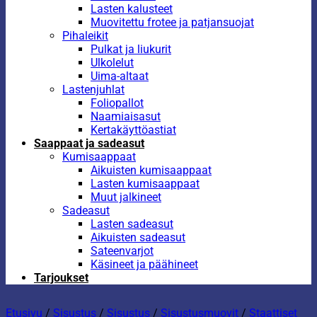
Lasten kalusteet
Muovitettu frotee ja patjansuojat
Pihaleikit
Pulkat ja liukurit
Ulkolelut
Uima-altaat
Lastenjuhlat
Foliopallot
Naamiaisasut
Kertakäyttöastiat
Saappaat ja sadeasut
Kumisaappaat
Aikuisten kumisaappaat
Lasten kumisaappaat
Muut jalkineet
Sadeasut
Lasten sadeasut
Aikuisten sadeasut
Sateenvarjot
Käsineet ja päähineet
Tarjoukset
Etusivu
/
Sisustus
/
Sisustus
/
Sisustusmuovit
/
Staattiset