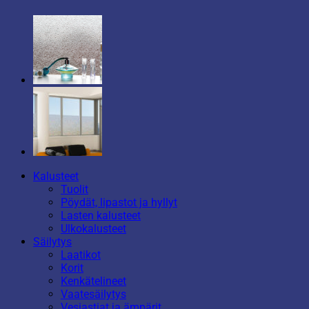
Kalusteet
Tuolit
Pöydät, lipastot ja hyllyt
Lasten kalusteet
Ulkokalusteet
Säilytys
Laatikot
Korit
Kenkätelineet
Vaatesäilytys
Vesiastiat ja ämpärit