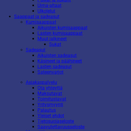
Uima-altaat
Ulkolelut
Saappaat ja sadeasut
Kumisaappaat
Aikuisten kumisaappaat
Lasten kumisaappaat
Muut jalkineet
Sukat
Sadeasut
Aikuisten sadeasut
Käsineet ja päähineet
Lasten sadeasut
Sateenvarjot
Asiakaspalvelu
Ota yhteyttä
Maksutavat
Toimitustavat
Yritysmyynti
Palautus
Yleiset ehdot
Tietosuojaseloste
Saavutettavuusseloste