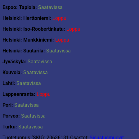
Espoo: Tapiola:
Saatavissa
Helsinki: Herttoniemi:
Loppu
Helsinki: Iso-Roobertinkatu:
Loppu
Helsinki: Munkkiniemi:
Loppu
Helsinki: Suutarila:
Saatavissa
Jyväskyla:
Saatavissa
Kouvola:
Saatavissa
Lahti:
Saatavissa
Lappeenranta:
Loppu
Pori:
Saatavissa
Porvoo:
Saatavissa
Turku:
Saatavissa
Tuotetunnus (SKU):
20636131
Osastot:
Sisustusmuovit
,