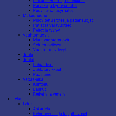
Liukuestematot ja tarvikkeet
Parveke ja kynnysmatot
Puuvilla- ja räsymatot
Makuuhuone
Muovitettu frotee ja patjansuojat
Patjat ja varavuoteet
Peitot ja tyynyt
Vaahtomuovit
Muut vaahtomuovit
Solumuovilevyt
Vaahtomuovilevyt
Joulu
Juhlat
Lahjaideat
Juhlatarvikkeet
Pääsiäinen
Vapaa-aika
Kuntoilu
Laukut
Retkeily ja veneily
Lelut
Lelut
Askartelu
Keinuhevoset ja keppihevoset