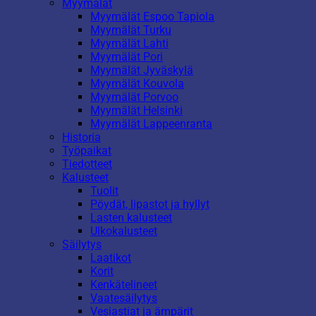
Myymälät
Myymälät Espoo Tapiola
Myymälät Turku
Myymälät Lahti
Myymälät Pori
Myymälät Jyväskylä
Myymälät Kouvola
Myymälät Porvoo
Myymälät Helsinki
Myymälät Lappeenranta
Historia
Työpaikat
Tiedotteet
Kalusteet
Tuolit
Pöydät, lipastot ja hyllyt
Lasten kalusteet
Ulkokalusteet
Säilytys
Laatikot
Korit
Kenkätelineet
Vaatesäilytys
Vesiastiat ja ämpärit