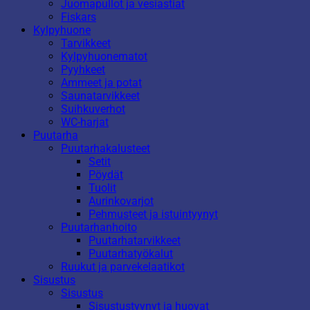
Juomapullot ja vesiastiat
Fiskars
Kylpyhuone
Tarvikkeet
Kylpyhuonematot
Pyyhkeet
Ammeet ja potat
Saunatarvikkeet
Suihkuverhot
WC-harjat
Puutarha
Puutarhakalusteet
Setit
Pöydät
Tuolit
Aurinkovarjot
Pehmusteet ja istuintyynyt
Puutarhanhoito
Puutarhatarvikkeet
Puutarhatyökalut
Ruukut ja parvekelaatikot
Sisustus
Sisustus
Sisustustyynyt ja huovat