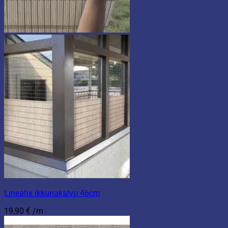
Lineafix ikkunakalvo 46cm
19,90
€
/m