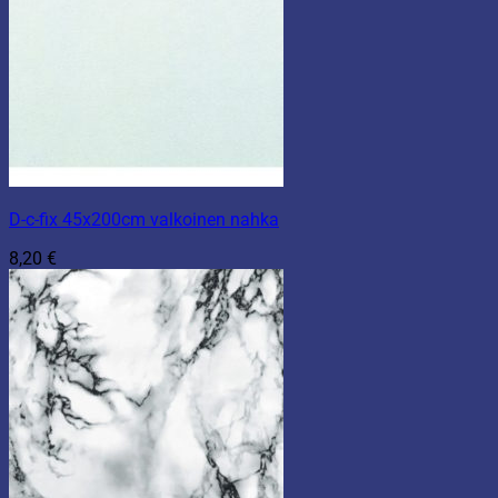
D-c-fix 45x200cm valkoinen nahka
8,20
€