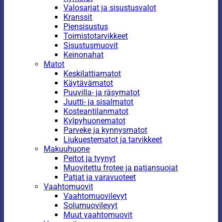
Valosarjat ja sisustusvalot
Kranssit
Piensisustus
Toimistotarvikkeet
Sisustusmuovit
Keinonahat
Matot
Keskilattiamatot
Käytävämatot
Puuvilla- ja räsymatot
Juutti- ja sisalmatot
Kosteantilanmatot
Kylpyhuonematot
Parveke ja kynnysmatot
Liukuestematot ja tarvikkeet
Makuuhuone
Peitot ja tyynyt
Muovitettu frotee ja patjansuojat
Patjat ja varavuoteet
Vaahtomuovit
Vaahtomuovilevyt
Solumuovilevyt
Muut vaahtomuovit