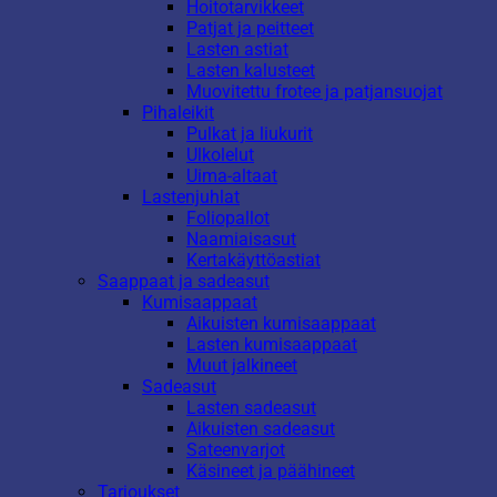
Hoitotarvikkeet
Patjat ja peitteet
Lasten astiat
Lasten kalusteet
Muovitettu frotee ja patjansuojat
Pihaleikit
Pulkat ja liukurit
Ulkolelut
Uima-altaat
Lastenjuhlat
Foliopallot
Naamiaisasut
Kertakäyttöastiat
Saappaat ja sadeasut
Kumisaappaat
Aikuisten kumisaappaat
Lasten kumisaappaat
Muut jalkineet
Sadeasut
Lasten sadeasut
Aikuisten sadeasut
Sateenvarjot
Käsineet ja päähineet
Tarjoukset