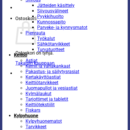
Jätteiden käsittely
Siivousvälineet
Pyykkihuolto
Ostoskori
Kunnossapito
Parveke- ja kynnysmatot
Pienrauta
Työkalut
Sähkötarvikkeet
Turvatuotteet
Ostoskori on tyhjä.
Keittiö
Astiat
Takaisin kauppaan
Kernit ja vahakankaat
Pakastus- ja säilytysrasiat
Kertakäyttöastiat
Keittiötarvikkeet
Juomapullot ja vesiastiat
Kylmälaukut
Tarjottimet ja tabletit
Keittiötekstiilit
Fiskars
Kylpyhuone
Kylpyhuonematot
Tarvikkeet