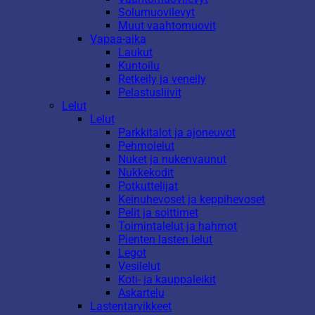
Solumuovilevyt
Muut vaahtomuovit
Vapaa-aika
Laukut
Kuntoilu
Retkeily ja veneily
Pelastusliivit
Lelut
Lelut
Parkkitalot ja ajoneuvot
Pehmolelut
Nuket ja nukenvaunut
Nukkekodit
Potkuttelijat
Keinuhevoset ja keppihevoset
Pelit ja soittimet
Toimintalelut ja hahmot
Pienten lasten lelut
Legot
Vesilelut
Koti- ja kauppaleikit
Askartelu
Lastentarvikkeet