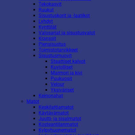
Tekokasvit
Ruukut
Sisustuskorit ja -laatikot
Lyhdyt
Kynttilät
Valosarjat ja sisustusvalot
Kranssit
Piensisustus
Toimistotarvikkeet
Sisustusmuovit
Staattiset kalvot
Kuviolliset
Marmori ja kivi
Puukuosit
Velour
Yksiväriset
Keinonahat
Matot
Keskilattiamatot
Käytävämatot
Juutti- ja sisalmatot
Kosteantilanmatot
Kylpyhuonematot