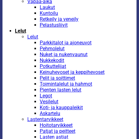
Vapaa-aika
Laukut
Kuntoilu
Retkeily ja veneily
Pelastusliivit
Lelut
Lelut
Parkkitalot ja ajoneuvot
Pehmolelut
Nuket ja nukenvaunut
Nukkekodit
Potkuttelijat
Keinuhevoset ja keppihevoset
Pelit ja soittimet
Toimintalelut ja hahmot
Pienten lasten lelut
Legot
Vesilelut
Koti- ja kauppaleikit
Askartelu
Lastentarvikkeet
Hoitotarvikkeet
Patjat ja peitteet
Lasten astiat