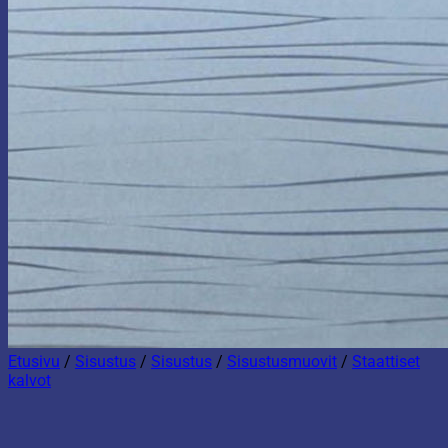
Etusivu
/
Sisustus
/
Sisustus
/
Sisustusmuovit
/
Staattiset
kalvot