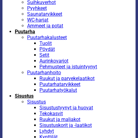
Suihkuverhot
Pyyhkeet
Saunatarvikkeet
WC-harjat
Ammeet ja potat
Puutarha
Puutarhakalusteet
Tuolit
Pöydät
Setit
Aurinkovarjot
Pehmusteet ja istuintyynyt
Puutarhanhoito
Ruukut ja parvekelaatikot
Puutarhatarvikkeet
Puutarhatyökalut
Sisustus
Sisustus
Sisustustyynyt ja huovat
Tekokasvit
Ruukut ja maljakot
Sisustuskorit ja -laatikot
Lyhdyt
Kynttilät