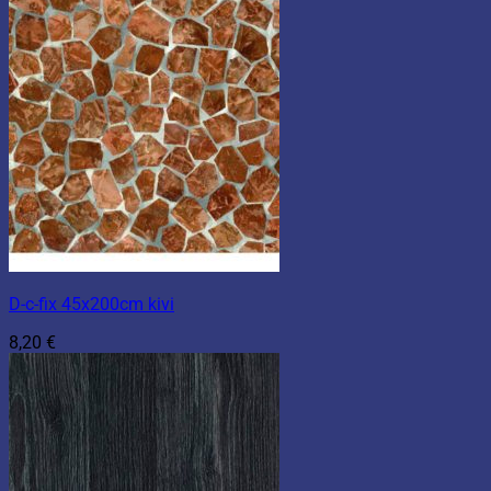
D-c-fix 45x200cm kivi
8,20
€