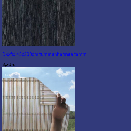
D-c-fix 45x200cm tummanharmaa tammi
8,20
€