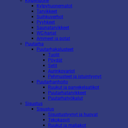
Kylpyhuone
Kylpyhuonematot
Tarvikkeet
Suihkuverhot
Pyyhkeet
Saunatarvikkeet
WC-harjat
Ammeet ja potat
Puutarha
Puutarhakalusteet
Tuolit
Pöydät
Setit
Aurinkovarjot
Pehmusteet ja istuintyynyt
Puutarhanhoito
Ruukut ja parvekelaatikot
Puutarhatarvikkeet
Puutarhatyökalut
Sisustus
Sisustus
Sisustustyynyt ja huovat
Tekokasvit
Ruukut ja maljakot