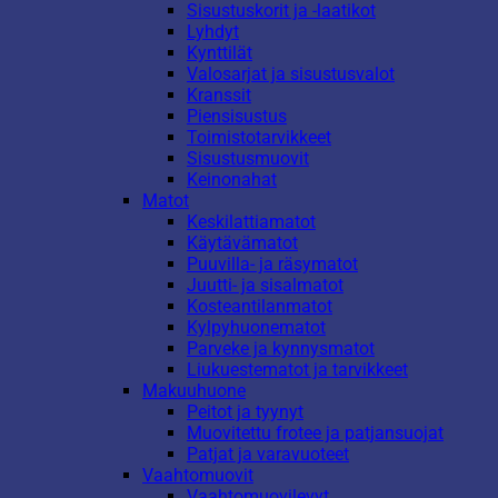
Sisustuskorit ja -laatikot
Lyhdyt
Kynttilät
Valosarjat ja sisustusvalot
Kranssit
Piensisustus
Toimistotarvikkeet
Sisustusmuovit
Keinonahat
Matot
Keskilattiamatot
Käytävämatot
Puuvilla- ja räsymatot
Juutti- ja sisalmatot
Kosteantilanmatot
Kylpyhuonematot
Parveke ja kynnysmatot
Liukuestematot ja tarvikkeet
Makuuhuone
Peitot ja tyynyt
Muovitettu frotee ja patjansuojat
Patjat ja varavuoteet
Vaahtomuovit
Vaahtomuovilevyt