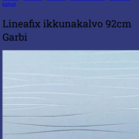
kalvot
Lineafix ikkunakalvo 92cm
Garbi