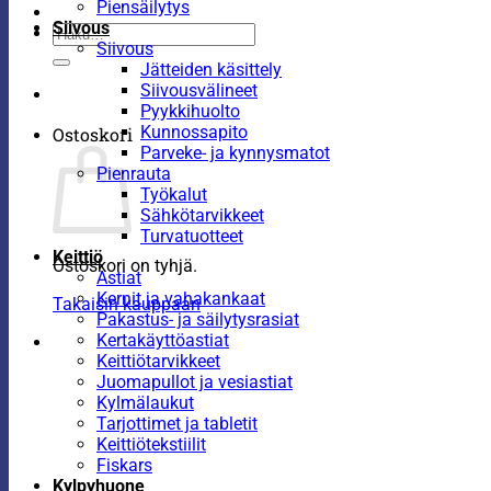
Piensäilytys
Siivous
Etsi:
Siivous
Jätteiden käsittely
Siivousvälineet
Pyykkihuolto
Kunnossapito
Ostoskori
Parveke- ja kynnysmatot
Pienrauta
Työkalut
Sähkötarvikkeet
Turvatuotteet
Keittiö
Ostoskori on tyhjä.
Astiat
Kernit ja vahakankaat
Takaisin kauppaan
Pakastus- ja säilytysrasiat
Kertakäyttöastiat
Keittiötarvikkeet
Juomapullot ja vesiastiat
Kylmälaukut
Tarjottimet ja tabletit
Keittiötekstiilit
Fiskars
Kylpyhuone