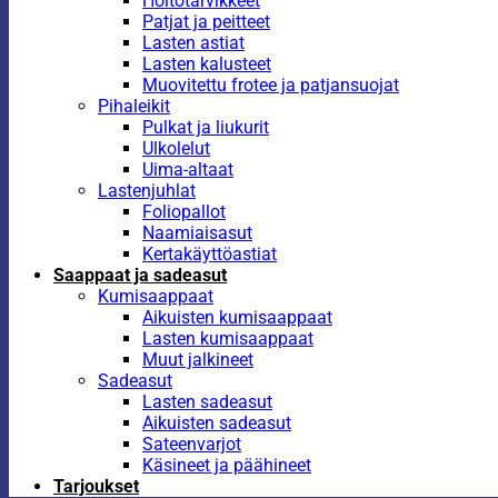
Hoitotarvikkeet
Patjat ja peitteet
Lasten astiat
Lasten kalusteet
Muovitettu frotee ja patjansuojat
Pihaleikit
Pulkat ja liukurit
Ulkolelut
Uima-altaat
Lastenjuhlat
Foliopallot
Naamiaisasut
Kertakäyttöastiat
Saappaat ja sadeasut
Kumisaappaat
Aikuisten kumisaappaat
Lasten kumisaappaat
Muut jalkineet
Sadeasut
Lasten sadeasut
Aikuisten sadeasut
Sateenvarjot
Käsineet ja päähineet
Tarjoukset