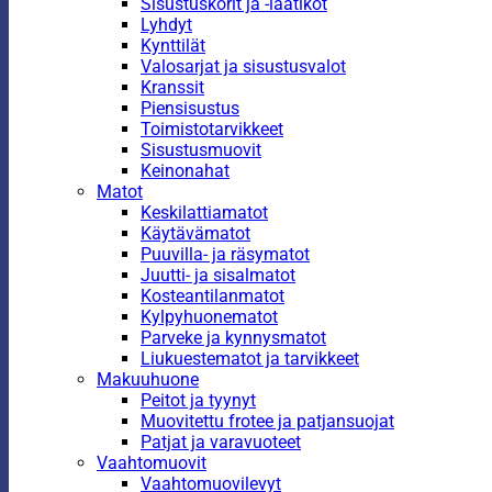
Sisustuskorit ja -laatikot
Lyhdyt
Kynttilät
Valosarjat ja sisustusvalot
Kranssit
Piensisustus
Toimistotarvikkeet
Sisustusmuovit
Keinonahat
Matot
Keskilattiamatot
Käytävämatot
Puuvilla- ja räsymatot
Juutti- ja sisalmatot
Kosteantilanmatot
Kylpyhuonematot
Parveke ja kynnysmatot
Liukuestematot ja tarvikkeet
Makuuhuone
Peitot ja tyynyt
Muovitettu frotee ja patjansuojat
Patjat ja varavuoteet
Vaahtomuovit
Vaahtomuovilevyt