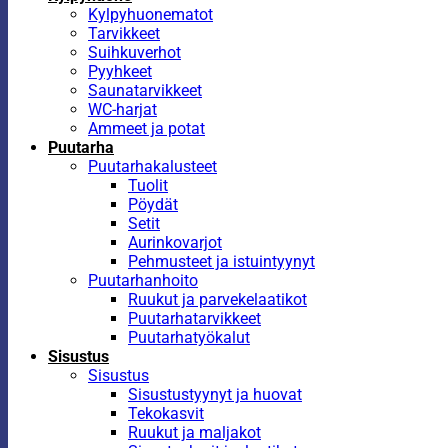
Kylpyhuonematot
Tarvikkeet
Suihkuverhot
Pyyhkeet
Saunatarvikkeet
WC-harjat
Ammeet ja potat
Puutarha
Puutarhakalusteet
Tuolit
Pöydät
Setit
Aurinkovarjot
Pehmusteet ja istuintyynyt
Puutarhanhoito
Ruukut ja parvekelaatikot
Puutarhatarvikkeet
Puutarhatyökalut
Sisustus
Sisustus
Sisustustyynyt ja huovat
Tekokasvit
Ruukut ja maljakot