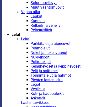
Solumuovilevyt
Muut vaahtomuovit
Vapaa-aika
Laukut
Kuntoilu
Retkeily ja veneily
Pelastusliivit
Lelut
Lelut
Parkkitalot ja ajoneuvot
Pehmolelut
Nuket ja nukenvaunut
Nukkekodit
Potkuttelijat
Keinuhevoset ja keppihevoset
Pelit ja soittimet
Toimintalelut ja hahmot
Pienten lasten lelut
Legot
Vesilelut
Koti- ja kauppaleikit
Askartelu
Lastentarvikkeet