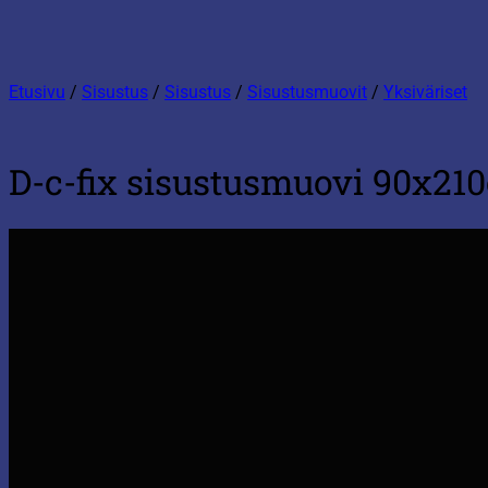
Etusivu
/
Sisustus
/
Sisustus
/
Sisustusmuovit
/
Yksiväriset
D-c-fix sisustusmuovi 90x2