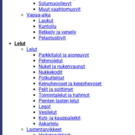
Solumuovilevyt
Muut vaahtomuovit
Vapaa-aika
Laukut
Kuntoilu
Retkeily ja veneily
Pelastusliivit
Lelut
Lelut
Parkkitalot ja ajoneuvot
Pehmolelut
Nuket ja nukenvaunut
Nukkekodit
Potkuttelijat
Keinuhevoset ja keppihevoset
Pelit ja soittimet
Toimintalelut ja hahmot
Pienten lasten lelut
Legot
Vesilelut
Koti- ja kauppaleikit
Askartelu
Lastentarvikkeet