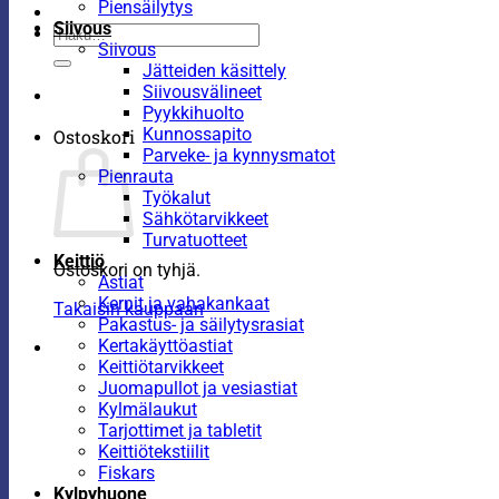
Piensäilytys
Siivous
Etsi:
Siivous
Jätteiden käsittely
Siivousvälineet
Pyykkihuolto
Kunnossapito
Ostoskori
Parveke- ja kynnysmatot
Pienrauta
Työkalut
Sähkötarvikkeet
Turvatuotteet
Keittiö
Ostoskori on tyhjä.
Astiat
Kernit ja vahakankaat
Takaisin kauppaan
Pakastus- ja säilytysrasiat
Kertakäyttöastiat
Keittiötarvikkeet
Juomapullot ja vesiastiat
Kylmälaukut
Tarjottimet ja tabletit
Keittiötekstiilit
Fiskars
Kylpyhuone