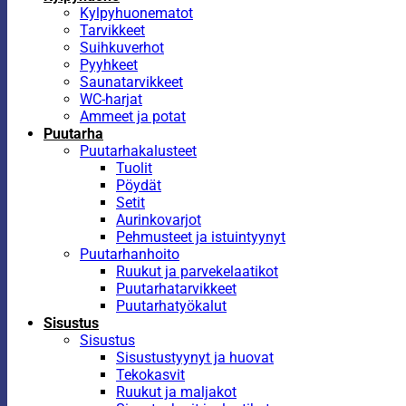
Kylpyhuonematot
Tarvikkeet
Suihkuverhot
Pyyhkeet
Saunatarvikkeet
WC-harjat
Ammeet ja potat
Puutarha
Puutarhakalusteet
Tuolit
Pöydät
Setit
Aurinkovarjot
Pehmusteet ja istuintyynyt
Puutarhanhoito
Ruukut ja parvekelaatikot
Puutarhatarvikkeet
Puutarhatyökalut
Sisustus
Sisustus
Sisustustyynyt ja huovat
Tekokasvit
Ruukut ja maljakot