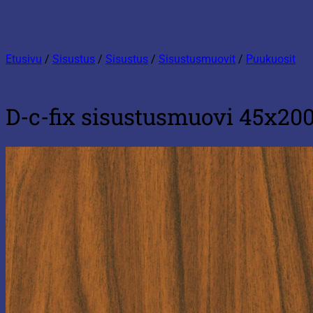
Etusivu
/
Sisustus
/
Sisustus
/
Sisustusmuovit
/
Puukuosit
D-c-fix sisustusmuovi 45x2