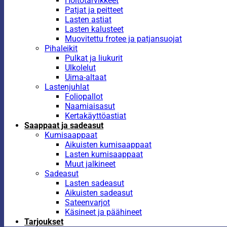
Hoitotarvikkeet
Patjat ja peitteet
Lasten astiat
Lasten kalusteet
Muovitettu frotee ja patjansuojat
Pihaleikit
Pulkat ja liukurit
Ulkolelut
Uima-altaat
Lastenjuhlat
Foliopallot
Naamiaisasut
Kertakäyttöastiat
Saappaat ja sadeasut
Kumisaappaat
Aikuisten kumisaappaat
Lasten kumisaappaat
Muut jalkineet
Sadeasut
Lasten sadeasut
Aikuisten sadeasut
Sateenvarjot
Käsineet ja päähineet
Tarjoukset