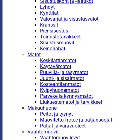
Sisustuskorit ja -laatikot
Lyhdyt
Kynttilät
Valosarjat ja sisustusvalot
Kranssit
Piensisustus
Toimistotarvikkeet
Sisustusmuovit
Keinonahat
Matot
Keskilattiamatot
Käytävämatot
Puuvilla- ja räsymatot
Juutti- ja sisalmatot
Kosteantilanmatot
Kylpyhuonematot
Parveke ja kynnysmatot
Liukuestematot ja tarvikkeet
Makuuhuone
Peitot ja tyynyt
Muovitettu frotee ja patjansuojat
Patjat ja varavuoteet
Vaahtomuovit
Vaahtomuovilevyt