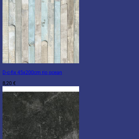
D-c-fix 45x200cm rio ocean
8,20
€