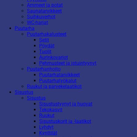
Ammeet ja potat
Saunatarvikkeet
Suihkuverhot
WC-harjat
Puutarha
Puutarhakalusteet
Setit
Pöydät
Tuolit
Aurinkovarjot
Pehmusteet ja istuintyynyt
Puutarhanhoito
Puutarhatarvikkeet
Puutarhatyökalut
Ruukut ja parvekelaatikot
Sisustus
Sisustus
Sisustustyynyt ja huovat
Tekokasvit
Ruukut
Sisustuskorit ja -laatikot
Lyhdyt
Kynttilät