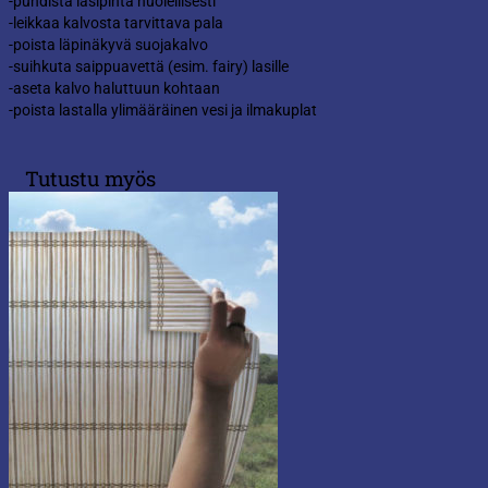
-puhdista lasipinta huolellisesti
-leikkaa kalvosta tarvittava pala
-poista läpinäkyvä suojakalvo
-suihkuta saippuavettä (esim. fairy) lasille
-aseta kalvo haluttuun kohtaan
-poista lastalla ylimääräinen vesi ja ilmakuplat
Tutustu myös