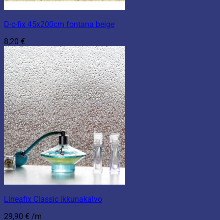
D-c-fix 45x200cm fontana beige
8,20
€
Lineafix Classic ikkunakalvo
29,90
€
/m