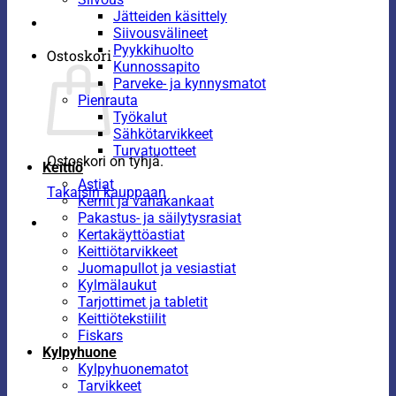
Jätteiden käsittely
Siivousvälineet
Pyykkihuolto
Ostoskori
Kunnossapito
Parveke- ja kynnysmatot
Pienrauta
Työkalut
Sähkötarvikkeet
Turvatuotteet
Ostoskori on tyhjä.
Keittiö
Astiat
Takaisin kauppaan
Kernit ja vahakankaat
Pakastus- ja säilytysrasiat
Kertakäyttöastiat
Keittiötarvikkeet
Juomapullot ja vesiastiat
Kylmälaukut
Tarjottimet ja tabletit
Keittiötekstiilit
Fiskars
Kylpyhuone
Kylpyhuonematot
Tarvikkeet