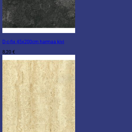
D-c-fix 45x200cm harmaa kivi
8,20
€