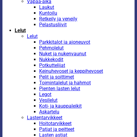
Vapaa-aika
Laukut
Kuntoilu
Retkeily ja veneily
Pelastusliivit
Lelut
Lelut
Parkkitalot ja ajoneuvot
Pehmolelut
Nuket ja nukenvaunut
Nukkekodit
Potkuttelijat
Keinuhevoset ja keppihevoset
Pelit ja soittimet
Toimintalelut ja hahmot
Pienten lasten lelut
Legot
Vesilelut
Koti- ja kauppaleikit
Askartelu
Lastentarvikkeet
Hoitotarvikkeet
Patjat ja peitteet
Lasten astiat