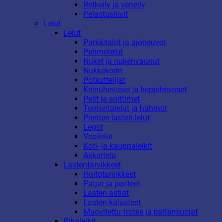
Retkeily ja veneily
Pelastusliivit
Lelut
Lelut
Parkkitalot ja ajoneuvot
Pehmolelut
Nuket ja nukenvaunut
Nukkekodit
Potkuttelijat
Keinuhevoset ja keppihevoset
Pelit ja soittimet
Toimintalelut ja hahmot
Pienten lasten lelut
Legot
Vesilelut
Koti- ja kauppaleikit
Askartelu
Lastentarvikkeet
Hoitotarvikkeet
Patjat ja peitteet
Lasten astiat
Lasten kalusteet
Muovitettu frotee ja patjansuojat
Pihaleikit