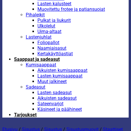
Lasten kalusteet
Muovitettu frotee ja patjansuojat
Pihaleikit
Pulkat ja liukurit
Ulkolelut
Uima-altaat
Lastenjuhlat
Foliopallot
Naamiaisasut
Kertakäyttöastiat
Saappaat ja sadeasut
Kumisaappaat
Aikuisten kumisaappaat
Lasten kumisaappaat
Muut jalkineet
Sadeasut
Lasten sadeasut
Aikuisten sadeasut
Sateenvarjot
Käsineet ja päähineet
Tarjoukset
Etusivu
/
Sisustus
/
Sisustus
/
Sisustusmuovit
/
Staattiset