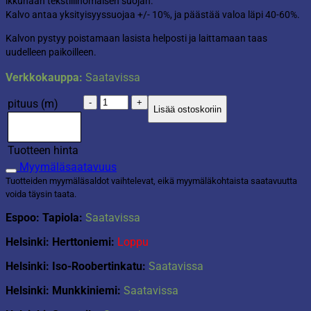
ikkunaan tekstiilinomaisen suojan.
Kalvo antaa yksityisyyssuojaa +/- 10%, ja päästää valoa läpi 40-60%.
Kalvon pystyy poistamaan lasista helposti ja laittamaan taas
uudelleen paikoilleen.
Verkkokauppa:
Saatavissa
Linea
pituus (m)
Lisää ostoskoriin
Static
ikkunakalvo
määrä
Tuotteen hinta
Myymäläsaatavuus
Tuotteiden myymäläsaldot vaihtelevat, eikä myymäläkohtaista saatavuutta
voida täysin taata.
Espoo: Tapiola:
Saatavissa
Helsinki: Herttoniemi:
Loppu
Helsinki: Iso-Roobertinkatu:
Saatavissa
Helsinki: Munkkiniemi:
Saatavissa