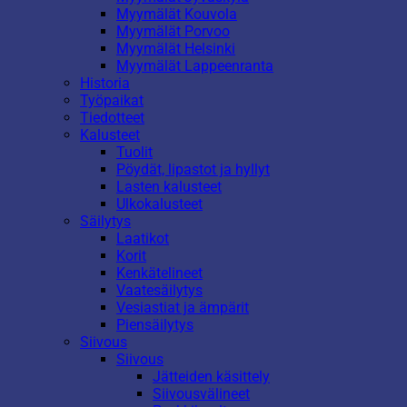
Myymälät Kouvola
Myymälät Porvoo
Myymälät Helsinki
Myymälät Lappeenranta
Historia
Työpaikat
Tiedotteet
Kalusteet
Tuolit
Pöydät, lipastot ja hyllyt
Lasten kalusteet
Ulkokalusteet
Säilytys
Laatikot
Korit
Kenkätelineet
Vaatesäilytys
Vesiastiat ja ämpärit
Piensäilytys
Siivous
Siivous
Jätteiden käsittely
Siivousvälineet