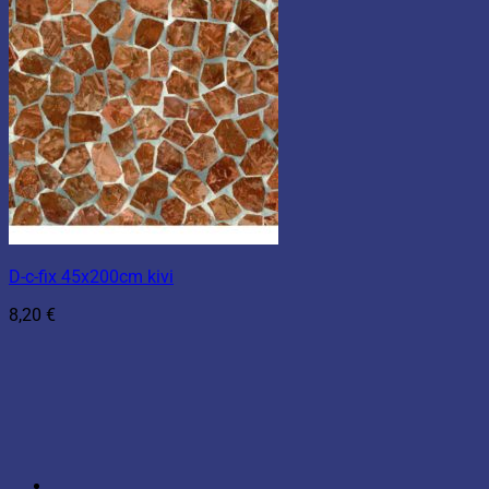
D-c-fix 45x200cm kivi
8,20
€