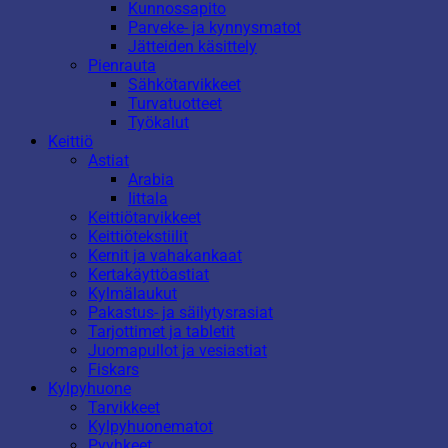
Kunnossapito
Parveke- ja kynnysmatot
Jätteiden käsittely
Pienrauta
Sähkötarvikkeet
Turvatuotteet
Työkalut
Keittiö
Astiat
Arabia
Iittala
Keittiötarvikkeet
Keittiötekstiilit
Kernit ja vahakankaat
Kertakäyttöastiat
Kylmälaukut
Pakastus- ja säilytysrasiat
Tarjottimet ja tabletit
Juomapullot ja vesiastiat
Fiskars
Kylpyhuone
Tarvikkeet
Kylpyhuonematot
Pyyhkeet