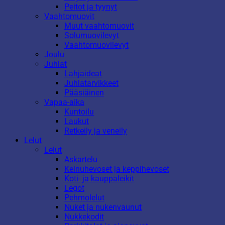
Peitot ja tyynyt
Vaahtomuovit
Muut vaahtomuovit
Solumuovilevyt
Vaahtomuovilevyt
Joulu
Juhlat
Lahjaideat
Juhlatarvikkeet
Pääsiäinen
Vapaa-aika
Kuntoilu
Laukut
Retkeily ja veneily
Lelut
Lelut
Askartelu
Keinuhevoset ja keppihevoset
Koti- ja kauppaleikit
Legot
Pehmolelut
Nuket ja nukenvaunut
Nukkekodit