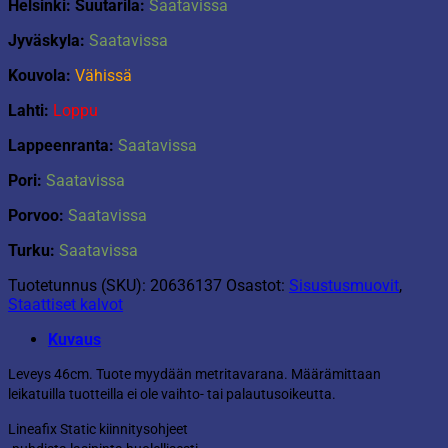
Helsinki: Suutarila:
Saatavissa
Jyväskyla:
Saatavissa
Kouvola:
Vähissä
Lahti:
Loppu
Lappeenranta:
Saatavissa
Pori:
Saatavissa
Porvoo:
Saatavissa
Turku:
Saatavissa
Tuotetunnus (SKU):
20636137
Osastot:
Sisustusmuovit
,
Staattiset kalvot
Kuvaus
Leveys 46cm. Tuote myydään metritavarana. Määrämittaan
leikatuilla tuotteilla ei ole vaihto- tai palautusoikeutta.
Lineafix Static kiinnitysohjeet