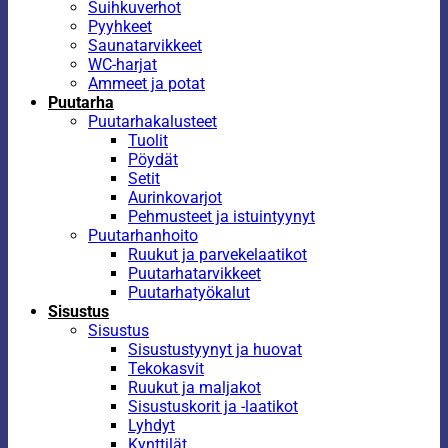
Suihkuverhot
Pyyhkeet
Saunatarvikkeet
WC-harjat
Ammeet ja potat
Puutarha
Puutarhakalusteet
Tuolit
Pöydät
Setit
Aurinkovarjot
Pehmusteet ja istuintyynyt
Puutarhanhoito
Ruukut ja parvekelaatikot
Puutarhatarvikkeet
Puutarhatyökalut
Sisustus
Sisustus
Sisustustyynyt ja huovat
Tekokasvit
Ruukut ja maljakot
Sisustuskorit ja -laatikot
Lyhdyt
Kynttilät