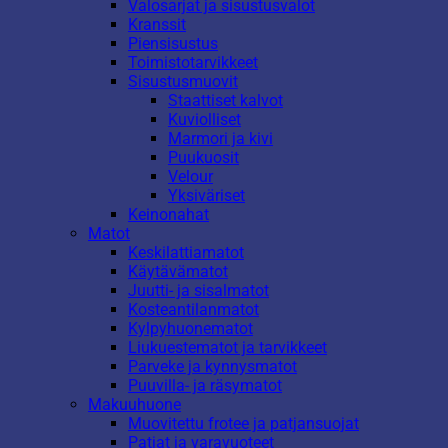
Valosarjat ja sisustusvalot
Kranssit
Piensisustus
Toimistotarvikkeet
Sisustusmuovit
Staattiset kalvot
Kuviolliset
Marmori ja kivi
Puukuosit
Velour
Yksiväriset
Keinonahat
Matot
Keskilattiamatot
Käytävämatot
Juutti- ja sisalmatot
Kosteantilanmatot
Kylpyhuonematot
Liukuestematot ja tarvikkeet
Parveke ja kynnysmatot
Puuvilla- ja räsymatot
Makuuhuone
Muovitettu frotee ja patjansuojat
Patjat ja varavuoteet