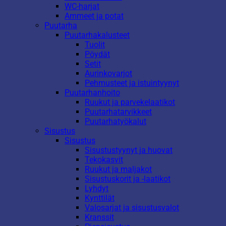
WC-harjat
Ammeet ja potat
Puutarha
Puutarhakalusteet
Tuolit
Pöydät
Setit
Aurinkovarjot
Pehmusteet ja istuintyynyt
Puutarhanhoito
Ruukut ja parvekelaatikot
Puutarhatarvikkeet
Puutarhatyökalut
Sisustus
Sisustus
Sisustustyynyt ja huovat
Tekokasvit
Ruukut ja maljakot
Sisustuskorit ja -laatikot
Lyhdyt
Kynttilät
Valosarjat ja sisustusvalot
Kranssit