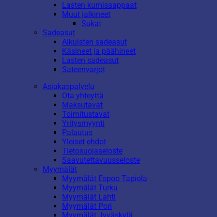
Lasten kumisaappaat
Muut jalkineet
Sukat
Sadeasut
Aikuisten sadeasut
Käsineet ja päähineet
Lasten sadeasut
Sateenvarjot
Asiakaspalvelu
Ota yhteyttä
Maksutavat
Toimitustavat
Yritysmyynti
Palautus
Yleiset ehdot
Tietosuojaseloste
Saavutettavuusseloste
Myymälät
Myymälät Espoo Tapiola
Myymälät Turku
Myymälät Lahti
Myymälät Pori
Myymälät Jyväskylä