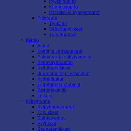
Pyykkihuolto
Kunnossapito
Parveke- ja kynnysmatot
Pienrauta
Työkalut
Sähkötarvikkeet
Turvatuotteet
Keittiö
Astiat
Kernit ja vahakankaat
Pakastus- ja säilytysrasiat
Kertakäyttöastiat
Keittiötarvikkeet
Juomapullot ja vesiastiat
Kylmälaukut
Tarjottimet ja tabletit
Keittiötekstiilit
Fiskars
Kylpyhuone
Kylpyhuonematot
Tarvikkeet
Suihkuverhot
Pyyhkeet
Saunatarvikkeet