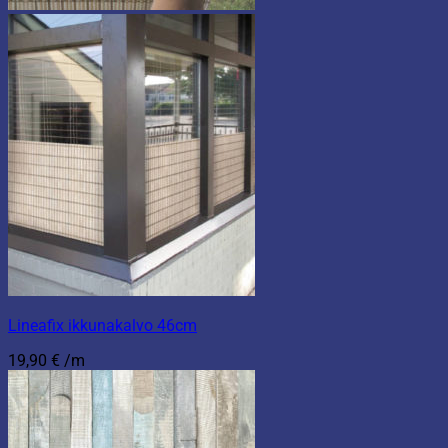
Lineafix ikkunakalvo 46cm
19,90
€
/m