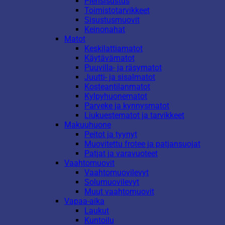
Piensisustus
Toimistotarvikkeet
Sisustusmuovit
Keinonahat
Matot
Keskilattiamatot
Käytävämatot
Puuvilla- ja räsymatot
Juutti- ja sisalmatot
Kosteantilanmatot
Kylpyhuonematot
Parveke ja kynnysmatot
Liukuestematot ja tarvikkeet
Makuuhuone
Peitot ja tyynyt
Muovitettu frotee ja patjansuojat
Patjat ja varavuoteet
Vaahtomuovit
Vaahtomuovilevyt
Solumuovilevyt
Muut vaahtomuovit
Vapaa-aika
Laukut
Kuntoilu