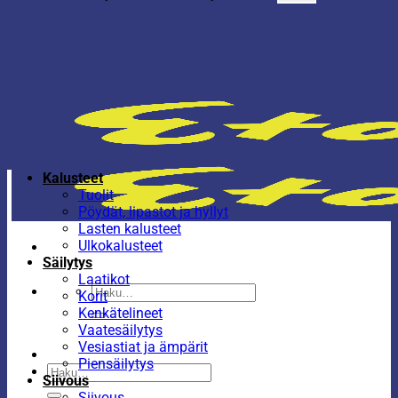
Kalusteet
Tuolit
Pöydät, lipastot ja hyllyt
Lasten kalusteet
Ulkokalusteet
Säilytys
Laatikot
Etsi:
Korit
Kenkätelineet
Vaatesäilytys
Vesiastiat ja ämpärit
Piensäilytys
Etsi:
Siivous
Siivous