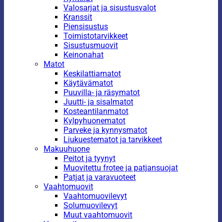
Valosarjat ja sisustusvalot
Kranssit
Piensisustus
Toimistotarvikkeet
Sisustusmuovit
Keinonahat
Matot
Keskilattiamatot
Käytävämatot
Puuvilla- ja räsymatot
Juutti- ja sisalmatot
Kosteantilanmatot
Kylpyhuonematot
Parveke ja kynnysmatot
Liukuestematot ja tarvikkeet
Makuuhuone
Peitot ja tyynyt
Muovitettu frotee ja patjansuojat
Patjat ja varavuoteet
Vaahtomuovit
Vaahtomuovilevyt
Solumuovilevyt
Muut vaahtomuovit