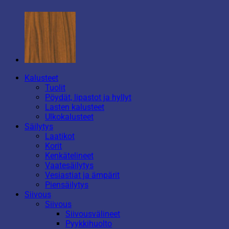
Kalusteet
Tuolit
Pöydät, lipastot ja hyllyt
Lasten kalusteet
Ulkokalusteet
Säilytys
Laatikot
Korit
Kenkätelineet
Vaatesäilytys
Vesiastiat ja ämpärit
Piensäilytys
Siivous
Siivous
Siivousvälineet
Pyykkihuolto