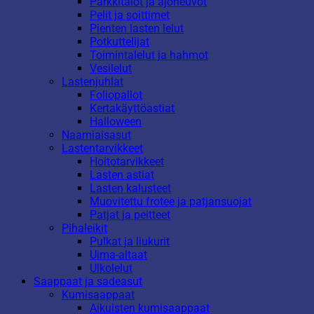
Parkkitalot ja ajoneuvot
Pelit ja soittimet
Pienten lasten lelut
Potkuttelijat
Toimintalelut ja hahmot
Vesilelut
Lastenjuhlat
Foliopallot
Kertakäyttöastiat
Halloween
Naamiaisasut
Lastentarvikkeet
Hoitotarvikkeet
Lasten astiat
Lasten kalusteet
Muovitettu frotee ja patjansuojat
Patjat ja peitteet
Pihaleikit
Pulkat ja liukurit
Uima-altaat
Ulkolelut
Saappaat ja sadeasut
Kumisaappaat
Aikuisten kumisaappaat