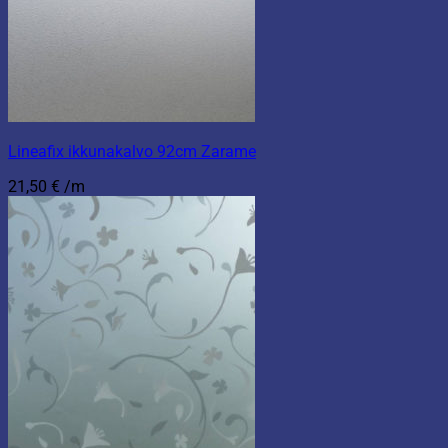
Lineafix ikkunakalvo 92cm Zarame
21,50
€
/m