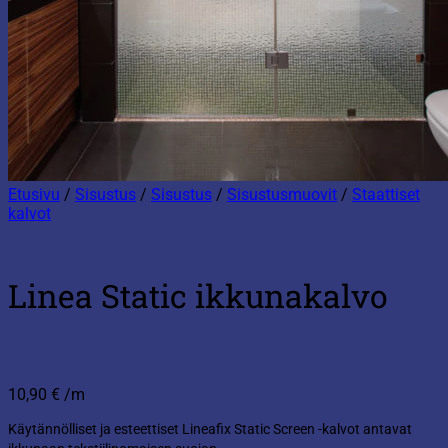
Etusivu
/
Sisustus
/
Sisustus
/
Sisustusmuovit
/
Staattiset
kalvot
Linea Static ikkunakalvo
10,90
€
/m
Käytännölliset ja esteettiset Lineafix Static Screen -kalvot antavat