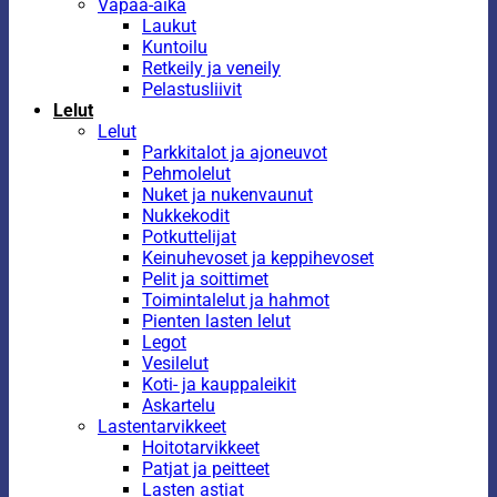
Vapaa-aika
Laukut
Kuntoilu
Retkeily ja veneily
Pelastusliivit
Lelut
Lelut
Parkkitalot ja ajoneuvot
Pehmolelut
Nuket ja nukenvaunut
Nukkekodit
Potkuttelijat
Keinuhevoset ja keppihevoset
Pelit ja soittimet
Toimintalelut ja hahmot
Pienten lasten lelut
Legot
Vesilelut
Koti- ja kauppaleikit
Askartelu
Lastentarvikkeet
Hoitotarvikkeet
Patjat ja peitteet
Lasten astiat