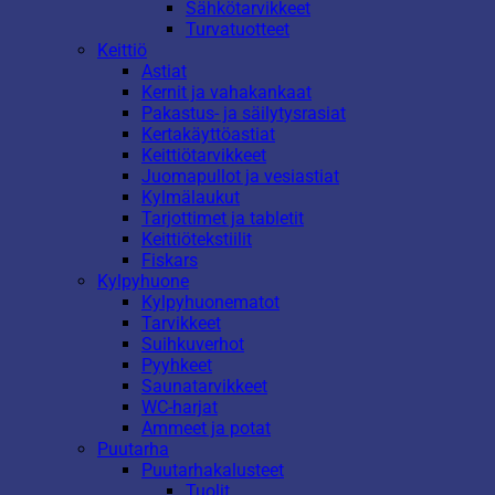
Sähkötarvikkeet
Turvatuotteet
Keittiö
Astiat
Kernit ja vahakankaat
Pakastus- ja säilytysrasiat
Kertakäyttöastiat
Keittiötarvikkeet
Juomapullot ja vesiastiat
Kylmälaukut
Tarjottimet ja tabletit
Keittiötekstiilit
Fiskars
Kylpyhuone
Kylpyhuonematot
Tarvikkeet
Suihkuverhot
Pyyhkeet
Saunatarvikkeet
WC-harjat
Ammeet ja potat
Puutarha
Puutarhakalusteet
Tuolit