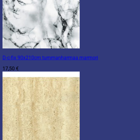
D-c-fix 90x210cm tummanharmaa marmori
17,50
€