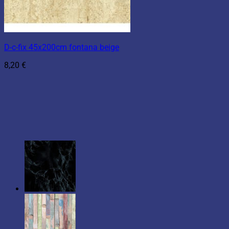
D-c-fix 45x200cm fontana beige
8,20
€