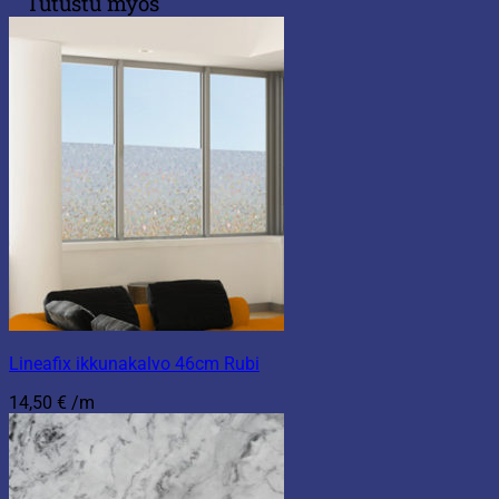
Tutustu myös
Lineafix ikkunakalvo 46cm Rubi
14,50
€
/m