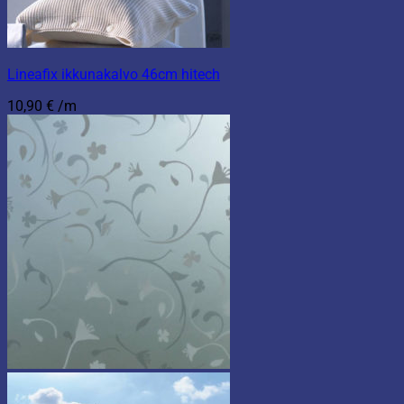
Lineafix ikkunakalvo 46cm hitech
10,90
€
/m