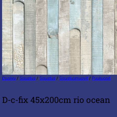
Etusivu
/
Sisustus
/
Sisustus
/
Sisustusmuovit
/
Puukuosit
D-c-fix 45x200cm rio ocean