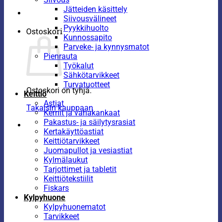
Jätteiden käsittely
Siivousvälineet
Pyykkihuolto
Ostoskori
Kunnossapito
Parveke- ja kynnysmatot
Pienrauta
Työkalut
Sähkötarvikkeet
Turvatuotteet
Ostoskori on tyhjä.
Keittiö
Astiat
Takaisin kauppaan
Kernit ja vahakankaat
Pakastus- ja säilytysrasiat
Kertakäyttöastiat
Keittiötarvikkeet
Juomapullot ja vesiastiat
Kylmälaukut
Tarjottimet ja tabletit
Keittiötekstiilit
Fiskars
Kylpyhuone
Kylpyhuonematot
Tarvikkeet