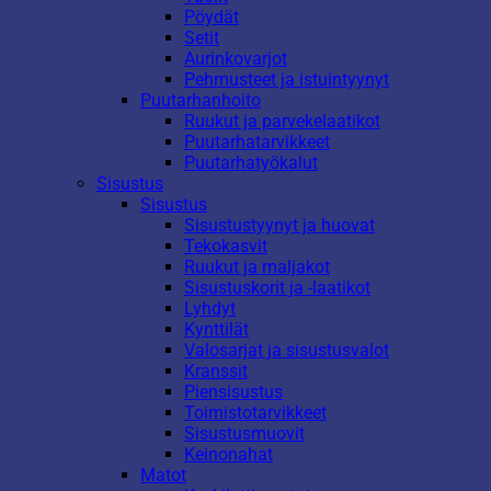
Pöydät
Setit
Aurinkovarjot
Pehmusteet ja istuintyynyt
Puutarhanhoito
Ruukut ja parvekelaatikot
Puutarhatarvikkeet
Puutarhatyökalut
Sisustus
Sisustus
Sisustustyynyt ja huovat
Tekokasvit
Ruukut ja maljakot
Sisustuskorit ja -laatikot
Lyhdyt
Kynttilät
Valosarjat ja sisustusvalot
Kranssit
Piensisustus
Toimistotarvikkeet
Sisustusmuovit
Keinonahat
Matot