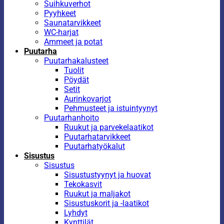
Suihkuverhot
Pyyhkeet
Saunatarvikkeet
WC-harjat
Ammeet ja potat
Puutarha
Puutarhakalusteet
Tuolit
Pöydät
Setit
Aurinkovarjot
Pehmusteet ja istuintyynyt
Puutarhanhoito
Ruukut ja parvekelaatikot
Puutarhatarvikkeet
Puutarhatyökalut
Sisustus
Sisustus
Sisustustyynyt ja huovat
Tekokasvit
Ruukut ja maljakot
Sisustuskorit ja -laatikot
Lyhdyt
Kynttilät