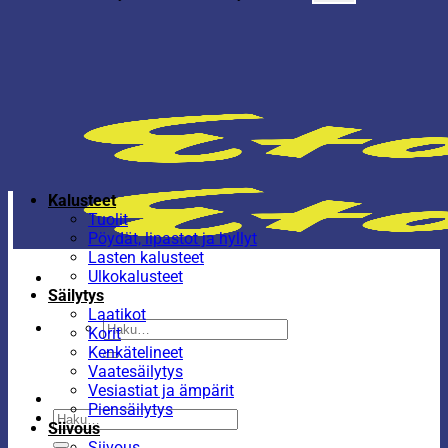
Kalusteet
Tuolit
Pöydät, lipastot ja hyllyt
Lasten kalusteet
Ulkokalusteet
Säilytys
Laatikot
Etsi:
Korit
Kenkätelineet
Vaatesäilytys
Vesiastiat ja ämpärit
Piensäilytys
Etsi:
Siivous
Siivous