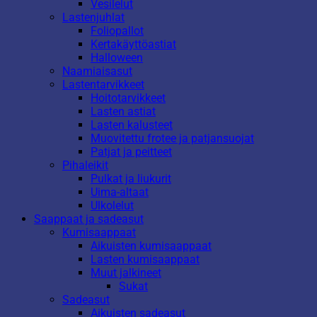
Vesilelut
Lastenjuhlat
Foliopallot
Kertakäyttöastiat
Halloween
Naamiaisasut
Lastentarvikkeet
Hoitotarvikkeet
Lasten astiat
Lasten kalusteet
Muovitettu frotee ja patjansuojat
Patjat ja peitteet
Pihaleikit
Pulkat ja liukurit
Uima-altaat
Ulkolelut
Saappaat ja sadeasut
Kumisaappaat
Aikuisten kumisaappaat
Lasten kumisaappaat
Muut jalkineet
Sukat
Sadeasut
Aikuisten sadeasut