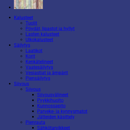
Kalusteet
Tuolit
Pöydät, lipastot ja hyllyt
Lasten kalusteet
Ulkokalusteet
Säilytys
Laatikot
Korit
Kenkätelineet
Vaatesäilytys
Vesiastiat ja ämpärit
Piensäilytys
Siivous
Siivous
Siivousvälineet
Pyykkihuolto
Kunnossapito
Parveke- ja kynnysmatot
Jätteiden käsittely
Pienrauta
Sähkötarvikkeet