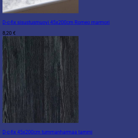
D-c-fix sisustusmuovi 45x200cm Romeo marmori
8,20
€
D-c-fix 45x200cm tummanharmaa tammi