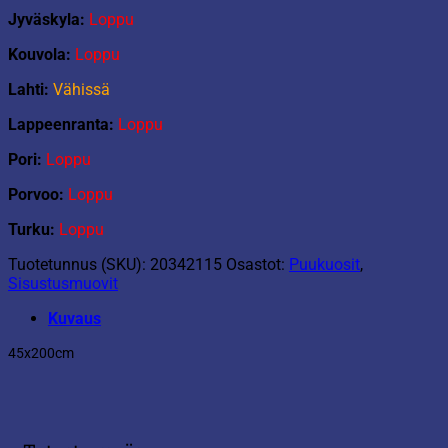
Jyväskyla:
Loppu
Kouvola:
Loppu
Lahti:
Vähissä
Lappeenranta:
Loppu
Pori:
Loppu
Porvoo:
Loppu
Turku:
Loppu
Tuotetunnus (SKU):
20342115
Osastot:
Puukuosit
,
Sisustusmuovit
Kuvaus
45x200cm