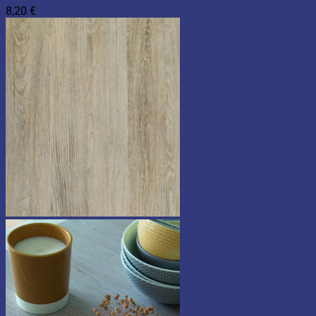
8,20
€