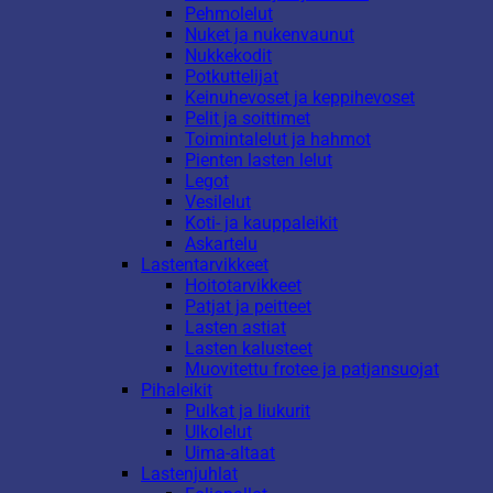
Pehmolelut
Nuket ja nukenvaunut
Nukkekodit
Potkuttelijat
Keinuhevoset ja keppihevoset
Pelit ja soittimet
Toimintalelut ja hahmot
Pienten lasten lelut
Legot
Vesilelut
Koti- ja kauppaleikit
Askartelu
Lastentarvikkeet
Hoitotarvikkeet
Patjat ja peitteet
Lasten astiat
Lasten kalusteet
Muovitettu frotee ja patjansuojat
Pihaleikit
Pulkat ja liukurit
Ulkolelut
Uima-altaat
Lastenjuhlat