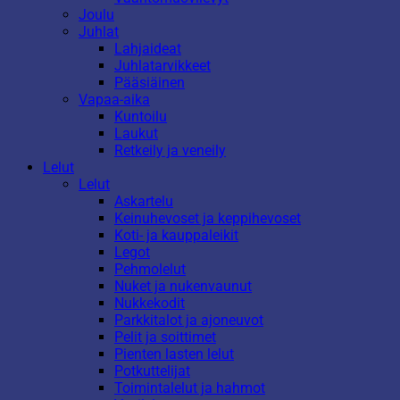
Joulu
Juhlat
Lahjaideat
Juhlatarvikkeet
Pääsiäinen
Vapaa-aika
Kuntoilu
Laukut
Retkeily ja veneily
Lelut
Lelut
Askartelu
Keinuhevoset ja keppihevoset
Koti- ja kauppaleikit
Legot
Pehmolelut
Nuket ja nukenvaunut
Nukkekodit
Parkkitalot ja ajoneuvot
Pelit ja soittimet
Pienten lasten lelut
Potkuttelijat
Toimintalelut ja hahmot