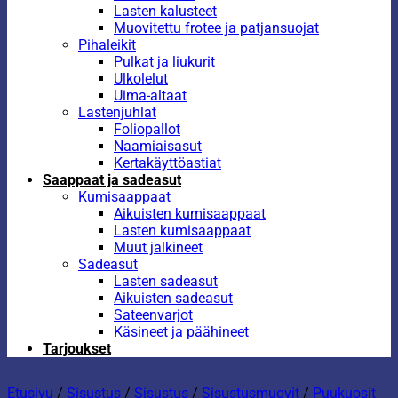
Lasten kalusteet
Muovitettu frotee ja patjansuojat
Pihaleikit
Pulkat ja liukurit
Ulkolelut
Uima-altaat
Lastenjuhlat
Foliopallot
Naamiaisasut
Kertakäyttöastiat
Saappaat ja sadeasut
Kumisaappaat
Aikuisten kumisaappaat
Lasten kumisaappaat
Muut jalkineet
Sadeasut
Lasten sadeasut
Aikuisten sadeasut
Sateenvarjot
Käsineet ja päähineet
Tarjoukset
Etusivu
/
Sisustus
/
Sisustus
/
Sisustusmuovit
/
Puukuosit