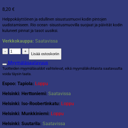
8,20
€
Helppokäyttöinen ja edullinen sisustusmuovi kodin pintojen
uudistamiseen. Rio ocean -sisustusmuovilla suojaat ja päivität kodin
kuluneet pinnat ja tasot uusiksi.
Verkkokauppa:
Saatavissa
D-
Lisää ostoskoriin
c-
fix
Myymäläsaatavuus
45x200cm
Tuotteiden myymäläsaldot vaihtelevat, eikä myymäläkohtaista saatavuutta
rio
voida täysin taata.
ocean
määrä
Espoo: Tapiola:
Loppu
Helsinki: Herttoniemi:
Saatavissa
Helsinki: Iso-Roobertinkatu:
Loppu
Helsinki: Munkkiniemi:
Loppu
Helsinki: Suutarila:
Saatavissa