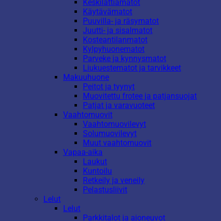
Keskilattiamatot
Käytävämatot
Puuvilla- ja räsymatot
Juutti- ja sisalmatot
Kosteantilanmatot
Kylpyhuonematot
Parveke ja kynnysmatot
Liukuestematot ja tarvikkeet
Makuuhuone
Peitot ja tyynyt
Muovitettu frotee ja patjansuojat
Patjat ja varavuoteet
Vaahtomuovit
Vaahtomuovilevyt
Solumuovilevyt
Muut vaahtomuovit
Vapaa-aika
Laukut
Kuntoilu
Retkeily ja veneily
Pelastusliivit
Lelut
Lelut
Parkkitalot ja ajoneuvot