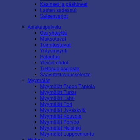
Käsineet ja päähineet
Lasten sadeasut
Sateenvarjot
Asiakaspalvelu
Ota yhteyttä
Maksutavat
Toimitustavat
Yritysmyynti
Palautus
Yleiset ehdot
Tietosuojaseloste
Saavutettavuusseloste
Myymälät
Myymälät Espoo Tapiola
Myymälät Turku
Myymälät Lahti
Myymälät Pori
Myymälät Jyväskylä
Myymälät Kouvola
Myymälät Porvoo
Myymälät Helsinki
Myymälät Lappeenranta
Historia