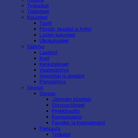
Työpaikat
Tiedotteet
Kalusteet
Tuolit
Pöydät, lipastot ja hyllyt
Lasten kalusteet
Ulkokalusteet
Säilytys
Laatikot
Korit
Kenkätelineet
Vaatesäilytys
Vesiastiat ja ämpärit
Piensäilytys
Siivous
Siivous
Jätteiden käsittely
Siivousvälineet
Pyykkihuolto
Kunnossapito
Parveke- ja kynnysmatot
Pienrauta
Työkalut