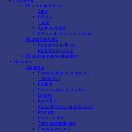
Puutarha
Puutarhakalusteet
Setit
Pöydät
Tuolit
Aurinkovarjot
Pehmusteet ja istuintyynyt
Puutarhanhoito
Puutarhatarvikkeet
Puutarhatyökalut
Ruukut ja parvekelaatikot
Sisustus
Sisustus
Sisustustyynyt ja huovat
Tekokasvit
Ruukut
Sisustuskorit ja -laatikot
Lyhdyt
Kynttilät
Valosarjat ja sisustusvalot
Kranssit
Piensisustus
Toimistotarvikkeet
Sisustusmuovit