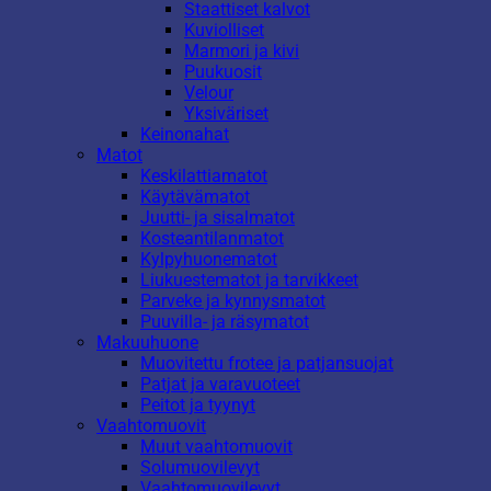
Staattiset kalvot
Kuviolliset
Marmori ja kivi
Puukuosit
Velour
Yksiväriset
Keinonahat
Matot
Keskilattiamatot
Käytävämatot
Juutti- ja sisalmatot
Kosteantilanmatot
Kylpyhuonematot
Liukuestematot ja tarvikkeet
Parveke ja kynnysmatot
Puuvilla- ja räsymatot
Makuuhuone
Muovitettu frotee ja patjansuojat
Patjat ja varavuoteet
Peitot ja tyynyt
Vaahtomuovit
Muut vaahtomuovit
Solumuovilevyt
Vaahtomuovilevyt