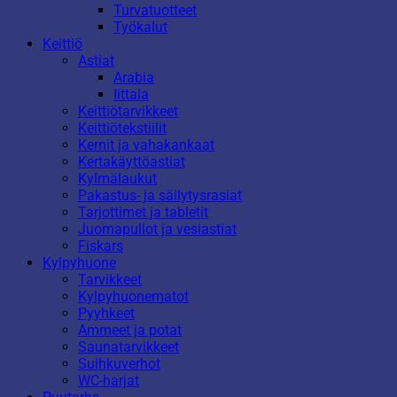
Turvatuotteet
Työkalut
Keittiö
Astiat
Arabia
Iittala
Keittiötarvikkeet
Keittiötekstiilit
Kernit ja vahakankaat
Kertakäyttöastiat
Kylmälaukut
Pakastus- ja säilytysrasiat
Tarjottimet ja tabletit
Juomapullot ja vesiastiat
Fiskars
Kylpyhuone
Tarvikkeet
Kylpyhuonematot
Pyyhkeet
Ammeet ja potat
Saunatarvikkeet
Suihkuverhot
WC-harjat