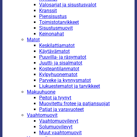
Valosarjat ja sisustusvalot
Kranssit
Piensisustus
Toimistotarvikkeet
Sisustusmuovit
Keinonahat
Matot
Keskilattiamatot
Käytävämatot
Puuvilla- ja räsymatot
Juutti- ja sisalmatot
Kosteantilanmatot
Kylpyhuonematot
Parveke ja kynnysmatot
Liukuestematot ja tarvikkeet
Makuuhuone
Peitot ja tyynyt
Muovitettu frotee ja patjansuojat
Patjat ja varavuoteet
Vaahtomuovit
Vaahtomuovilevyt
Solumuovilevyt
Muut vaahtomuovit