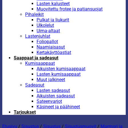
Lasten kalusteet
Muovitettu frotee ja patjansuojat
Pihaleikit
Pulkat ja liukurit
Ulkolelut
Uima-altaat
Lastenjuhlat
Foliopallot
Naamiaisasut
Kertakäyttöastiat
Saappaat ja sadeasut
Kumisaappaat
Aikuisten kumisaappaat
Lasten kumisaappaat
Muut jalkineet
Sadeasut
Lasten sadeasut
Aikuisten sadeasut
Sateenvarjot
Käsineet ja päähineet
Tarjoukset
Etusivu
/
Sisustus
/
Sisustus
/
Sisustusmuovit
/
Marmori ja