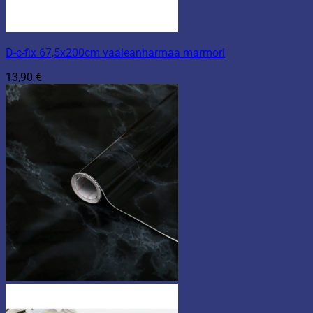
D-c-fix 67,5x200cm vaaleanharmaa marmori
13,90
€