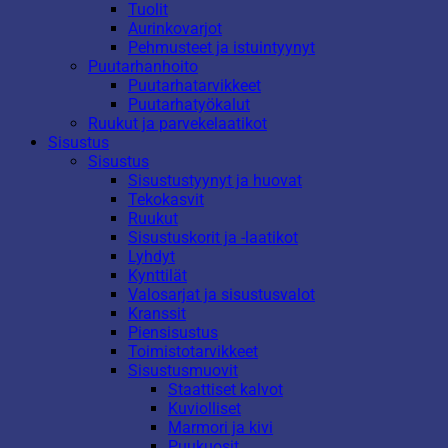
Tuolit
Aurinkovarjot
Pehmusteet ja istuintyynyt
Puutarhanhoito
Puutarhatarvikkeet
Puutarhatyökalut
Ruukut ja parvekelaatikot
Sisustus
Sisustus
Sisustustyynyt ja huovat
Tekokasvit
Ruukut
Sisustuskorit ja -laatikot
Lyhdyt
Kynttilät
Valosarjat ja sisustusvalot
Kranssit
Piensisustus
Toimistotarvikkeet
Sisustusmuovit
Staattiset kalvot
Kuviolliset
Marmori ja kivi
Puukuosit