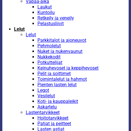
Vapaa-aika
Laukut
Kuntoilu
Retkeily ja veneily
Pelastusliivit
Lelut
Lelut
Parkkitalot ja ajoneuvot
Pehmolelut
Nuket ja nukenvaunut
Nukkekodit
Potkuttelijat
Keinuhevoset ja keppihevoset
Pelit ja soittimet
Toimintalelut ja hahmot
Pienten lasten lelut
Legot
Vesilelut
Koti- ja kauppaleikit
Askartelu
Lastentarvikkeet
Hoitotarvikkeet
Patjat ja peitteet
Lasten astiat