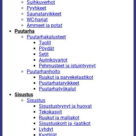
Suihkuverhot
Pyyhkeet
Saunatarvikkeet
WC-harjat
Ammeet ja potat
Puutarha
Puutarhakalusteet
Tuolit
Pöydät
Setit
Aurinkovarjot
Pehmusteet ja istuintyynyt
Puutarhanhoito
Ruukut ja parvekelaatikot
Puutarhatarvikkeet
Puutarhatyökalut
Sisustus
Sisustus
Sisustustyynyt ja huovat
Tekokasvit
Ruukut ja maljakot
Sisustuskorit ja -laatikot
Lyhdyt
Kynttilät