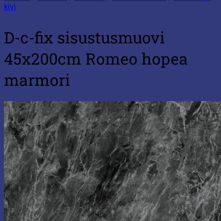
kivi
D-c-fix sisustusmuovi
45x200cm Romeo hopea
marmori