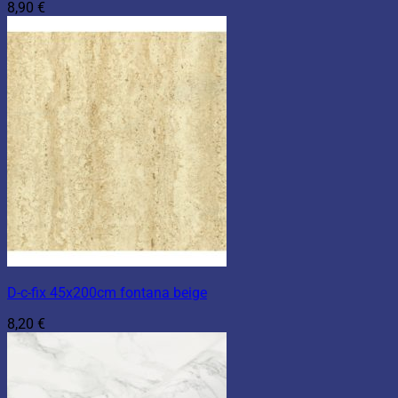
8,90
€
D-c-fix 45x200cm fontana beige
8,20
€