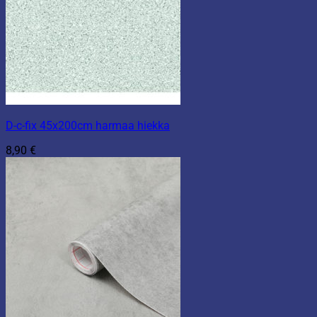
D-c-fix 45x200cm harmaa hiekka
8,90
€