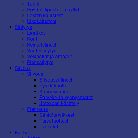
Tuolit
Pöydät, lipastot ja hyllyt
Lasten kalusteet
Ulkokalusteet
Säilytys
Laatikot
Korit
Kenkätelineet
Vaatesäilytys
Vesiastiat ja ämpärit
Piensäilytys
Siivous
Siivous
Siivousvälineet
Pyykkihuolto
Kunnossapito
Parveke- ja kynnysmatot
Jätteiden käsittely
Pienrauta
Sähkötarvikkeet
Turvatuotteet
Työkalut
Keittiö