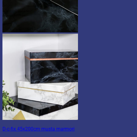
D-c-fix 45x200cm musta marmori