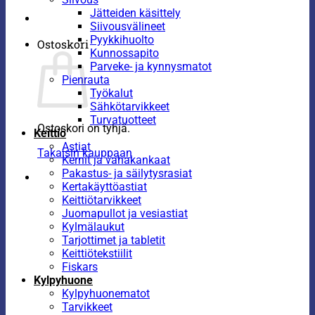
Jätteiden käsittely
Siivousvälineet
Pyykkihuolto
Ostoskori
Kunnossapito
Parveke- ja kynnysmatot
Pienrauta
Työkalut
Sähkötarvikkeet
Turvatuotteet
Ostoskori on tyhjä.
Keittiö
Astiat
Takaisin kauppaan
Kernit ja vahakankaat
Pakastus- ja säilytysrasiat
Kertakäyttöastiat
Keittiötarvikkeet
Juomapullot ja vesiastiat
Kylmälaukut
Tarjottimet ja tabletit
Keittiötekstiilit
Fiskars
Kylpyhuone
Kylpyhuonematot
Tarvikkeet