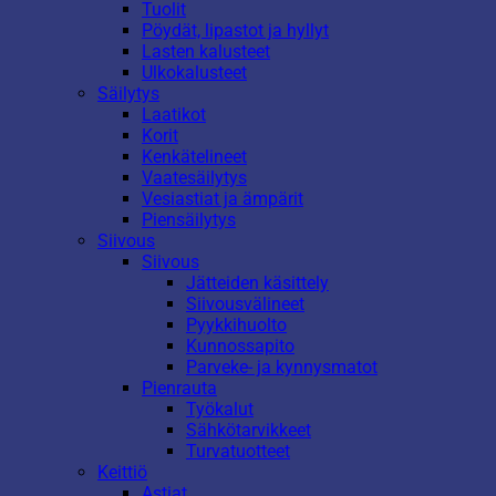
Tuolit
Pöydät, lipastot ja hyllyt
Lasten kalusteet
Ulkokalusteet
Säilytys
Laatikot
Korit
Kenkätelineet
Vaatesäilytys
Vesiastiat ja ämpärit
Piensäilytys
Siivous
Siivous
Jätteiden käsittely
Siivousvälineet
Pyykkihuolto
Kunnossapito
Parveke- ja kynnysmatot
Pienrauta
Työkalut
Sähkötarvikkeet
Turvatuotteet
Keittiö
Astiat