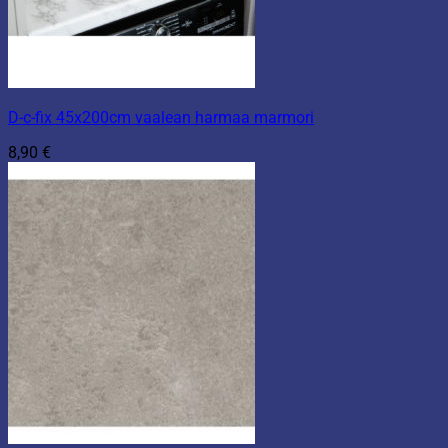
D-c-fix 45x200cm vaalean harmaa marmori
8,90
€