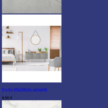
D-c-fix 45x200cm sementti
8,90
€