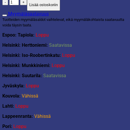
D-
Lisää ostoskoriin
c-
fix
Myymäläsaatavuus
sisustusmuovi
Tuotteiden myymäläsaldot vaihtelevat, eikä myymäläkohtaista saatavuutta
45x200cm
voida täysin taata.
Romeo
hopea
Espoo: Tapiola:
Loppu
marmori
Helsinki: Herttoniemi:
Saatavissa
määrä
Helsinki: Iso-Roobertinkatu:
Loppu
Helsinki: Munkkiniemi:
Loppu
Helsinki: Suutarila:
Saatavissa
Jyväskyla:
Loppu
Kouvola:
Vähissä
Lahti:
Loppu
Lappeenranta:
Vähissä
Pori:
Loppu