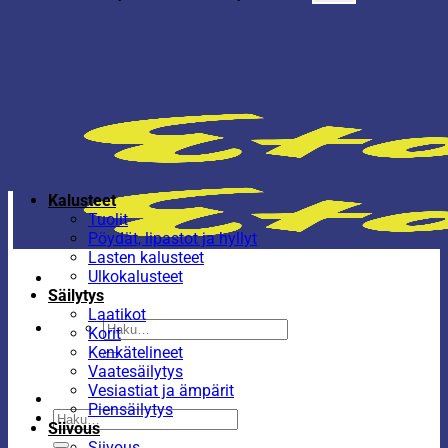
Kalusteet
Tuolit
Pöydät, lipastot ja hyllyt
Lasten kalusteet
Ulkokalusteet
Säilytys
Laatikot
Etsi:
Korit
Kenkätelineet
Vaatesäilytys
Vesiastiat ja ämpärit
Piensäilytys
Etsi:
Siivous
Siivous