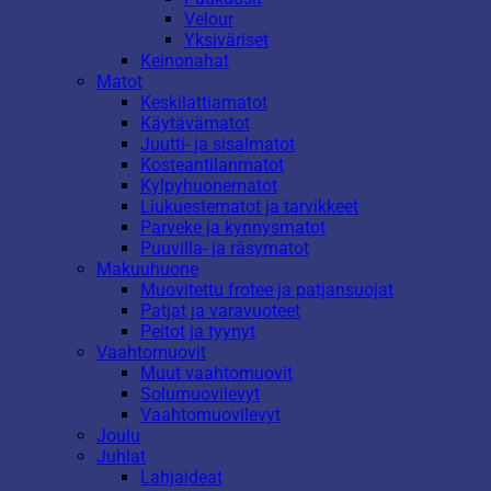
Velour
Yksiväriset
Keinonahat
Matot
Keskilattiamatot
Käytävämatot
Juutti- ja sisalmatot
Kosteantilanmatot
Kylpyhuonematot
Liukuestematot ja tarvikkeet
Parveke ja kynnysmatot
Puuvilla- ja räsymatot
Makuuhuone
Muovitettu frotee ja patjansuojat
Patjat ja varavuoteet
Peitot ja tyynyt
Vaahtomuovit
Muut vaahtomuovit
Solumuovilevyt
Vaahtomuovilevyt
Joulu
Juhlat
Lahjaideat