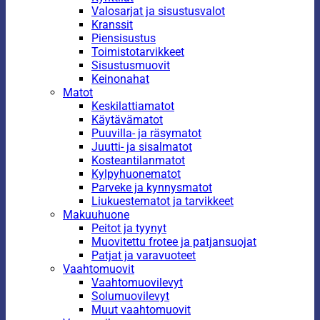
Valosarjat ja sisustusvalot
Kranssit
Piensisustus
Toimistotarvikkeet
Sisustusmuovit
Keinonahat
Matot
Keskilattiamatot
Käytävämatot
Puuvilla- ja räsymatot
Juutti- ja sisalmatot
Kosteantilanmatot
Kylpyhuonematot
Parveke ja kynnysmatot
Liukuestematot ja tarvikkeet
Makuuhuone
Peitot ja tyynyt
Muovitettu frotee ja patjansuojat
Patjat ja varavuoteet
Vaahtomuovit
Vaahtomuovilevyt
Solumuovilevyt
Muut vaahtomuovit