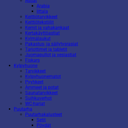
Astiat
Arabia
Iittala
Keittiötarvikkeet
Keittiötekstiilit
Kernit ja vahakankaat
Kertakäyttöastiat
Kylmälaukut
Pakastus- ja säilytysrasiat
Tarjottimet ja tabletit
Juomapullot ja vesiastiat
Fiskars
Kylpyhuone
Tarvikkeet
Kylpyhuonematot
Pyyhkeet
Ammeet ja potat
Saunatarvikkeet
Suihkuverhot
WC-harjat
Puutarha
Puutarhakalusteet
Setit
Pöydät