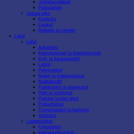
Juhlatarvikkeet
Pääsiäinen
Vapaa-aika
Kuntoilu
Laukut
Retkeily ja veneily
Lelut
Lelut
Askartelu
Keinuhevoset ja keppihevoset
Koti- ja kauppaleikit
Legot
Pehmolelut
Nuket ja nukenvaunut
Nukkekodit
Parkkitalot ja ajoneuvot
Pelit ja soittimet
Pienten lasten lelut
Potkuttelijat
Toimintalelut ja hahmot
Vesilelut
Lastenjuhlat
Foliopallot
Kertakäyttöastiat