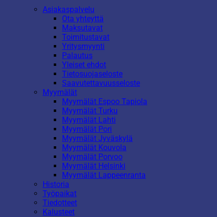
Asiakaspalvelu
Ota yhteyttä
Maksutavat
Toimitustavat
Yritysmyynti
Palautus
Yleiset ehdot
Tietosuojaseloste
Saavutettavuusseloste
Myymälät
Myymälät Espoo Tapiola
Myymälät Turku
Myymälät Lahti
Myymälät Pori
Myymälät Jyväskylä
Myymälät Kouvola
Myymälät Porvoo
Myymälät Helsinki
Myymälät Lappeenranta
Historia
Työpaikat
Tiedotteet
Kalusteet