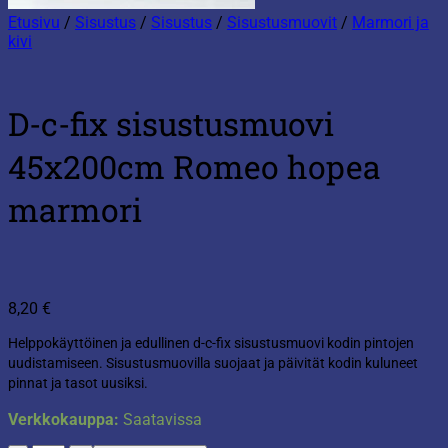
Etusivu
/
Sisustus
/
Sisustus
/
Sisustusmuovit
/
Marmori ja
kivi
D-c-fix sisustusmuovi
45x200cm Romeo hopea
marmori
8,20
€
Helppokäyttöinen ja edullinen d-c-fix sisustusmuovi kodin pintojen
uudistamiseen. Sisustusmuovilla suojaat ja päivität kodin kuluneet
pinnat ja tasot uusiksi.
Verkkokauppa:
Saatavissa