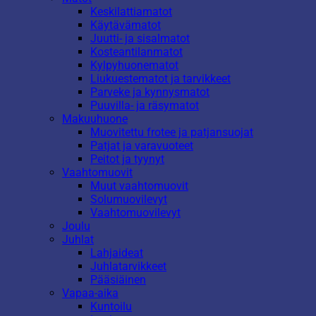
Keskilattiamatot
Käytävämatot
Juutti- ja sisalmatot
Kosteantilanmatot
Kylpyhuonematot
Liukuestematot ja tarvikkeet
Parveke ja kynnysmatot
Puuvilla- ja räsymatot
Makuuhuone
Muovitettu frotee ja patjansuojat
Patjat ja varavuoteet
Peitot ja tyynyt
Vaahtomuovit
Muut vaahtomuovit
Solumuovilevyt
Vaahtomuovilevyt
Joulu
Juhlat
Lahjaideat
Juhlatarvikkeet
Pääsiäinen
Vapaa-aika
Kuntoilu