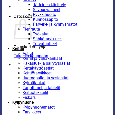
Jätteiden käsittely
Siivousvälineet
Pyykkihuolto
Ostoskori
Kunnossapito
Parveke- ja kynnysmatot
Pienrauta
Työkalut
Sähkötarvikkeet
Turvatuotteet
Ostoskori on tyhjä.
Keittiö
Astiat
Takaisin kauppaan
Kernit ja vahakankaat
Pakastus- ja säilytysrasiat
Kertakäyttöastiat
Keittiötarvikkeet
Juomapullot ja vesiastiat
Kylmälaukut
Tarjottimet ja tabletit
Keittiötekstiilit
Fiskars
Kylpyhuone
Kylpyhuonematot
Tarvikkeet