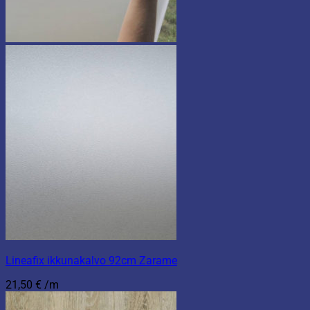
Lineafix ikkunakalvo 92cm Zarame
21,50
€
/m