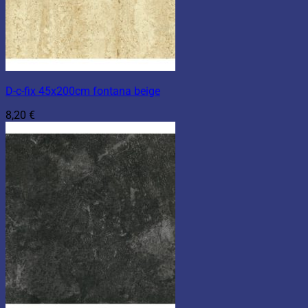
D-c-fix 45x200cm fontana beige
8,20
€