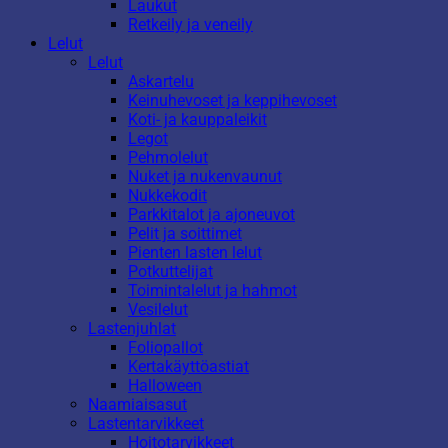
Laukut
Retkeily ja veneily
Lelut
Lelut
Askartelu
Keinuhevoset ja keppihevoset
Koti- ja kauppaleikit
Legot
Pehmolelut
Nuket ja nukenvaunut
Nukkekodit
Parkkitalot ja ajoneuvot
Pelit ja soittimet
Pienten lasten lelut
Potkuttelijat
Toimintalelut ja hahmot
Vesilelut
Lastenjuhlat
Foliopallot
Kertakäyttöastiat
Halloween
Naamiaisasut
Lastentarvikkeet
Hoitotarvikkeet