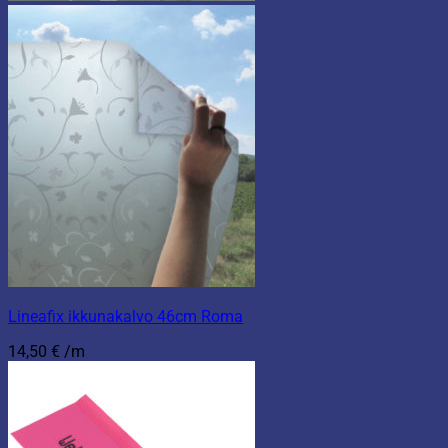
Lineafix ikkunakalvo 46cm Roma
14,50
€
/m