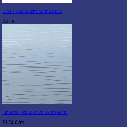
D-c-fix 45x200cm harmaa kivi
8,20
€
Lineafix ikkunakalvo 92cm Garbi
21,50
€
/m