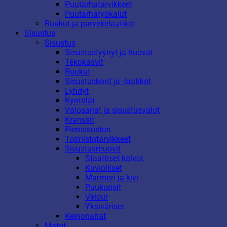
Puutarhatarvikkeet
Puutarhatyökalut
Ruukut ja parvekelaatikot
Sisustus
Sisustus
Sisustustyynyt ja huovat
Tekokasvit
Ruukut
Sisustuskorit ja -laatikot
Lyhdyt
Kynttilät
Valosarjat ja sisustusvalot
Kranssit
Piensisustus
Toimistotarvikkeet
Sisustusmuovit
Staattiset kalvot
Kuviolliset
Marmori ja kivi
Puukuosit
Velour
Yksiväriset
Keinonahat
Matot