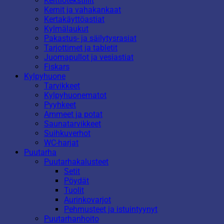
Keittiötekstiilit
Kernit ja vahakankaat
Kertakäyttöastiat
Kylmälaukut
Pakastus- ja säilytysrasiat
Tarjottimet ja tabletit
Juomapullot ja vesiastiat
Fiskars
Kylpyhuone
Tarvikkeet
Kylpyhuonematot
Pyyhkeet
Ammeet ja potat
Saunatarvikkeet
Suihkuverhot
WC-harjat
Puutarha
Puutarhakalusteet
Setit
Pöydät
Tuolit
Aurinkovarjot
Pehmusteet ja istuintyynyt
Puutarhanhoito