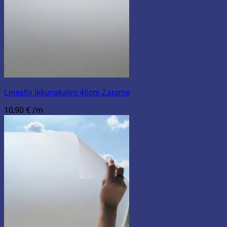
Lineafix ikkunakalvo 46cm Zarame
10,90
€
/m