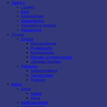
Säilytys
Laatikot
Korit
Kenkätelineet
Vaatesäilytys
Vesiastiat ja ämpärit
Piensäilytys
Siivous
Siivous
Siivousvälineet
Pyykkihuolto
Kunnossapito
Parveke- ja kynnysmatot
Jätteiden käsittely
Pienrauta
Sähkötarvikkeet
Turvatuotteet
Työkalut
Keittiö
Astiat
Arabia
Iittala
Keittiötarvikkeet