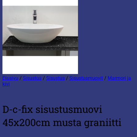
Etusivu
/
Sisustus
/
Sisustus
/
Sisustusmuovit
/
Marmori ja
kivi
D-c-fix sisustusmuovi
45x200cm musta graniitti