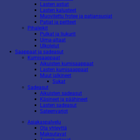
Lasten astiat
Lasten kalusteet
Muovitettu frotee ja patjansuojat
Patjat ja peitteet
Pihaleikit
Pulkat ja liukurit
Uima-altaat
Ulkolelut
Saappaat ja sadeasut
Kumisaappaat
Aikuisten kumisaappaat
Lasten kumisaappaat
Muut jalkineet
Sukat
Sadeasut
Aikuisten sadeasut
Käsineet ja päähineet
Lasten sadeasut
Sateenvarjot
Asiakaspalvelu
Ota yhteyttä
Maksutavat
Toimitustavat