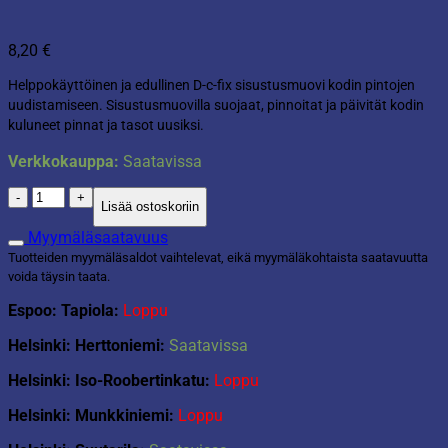
8,20
€
Helppokäyttöinen ja edullinen D-c-fix sisustusmuovi kodin pintojen
uudistamiseen. Sisustusmuovilla suojaat, pinnoitat ja päivität kodin
kuluneet pinnat ja tasot uusiksi.
Verkkokauppa:
Saatavissa
D-
Lisää ostoskoriin
c-
fix
Myymäläsaatavuus
sisustusmuovi
Tuotteiden myymäläsaldot vaihtelevat, eikä myymäläkohtaista saatavuutta
45x200cm
voida täysin taata.
musta
graniitti
Espoo: Tapiola:
Loppu
määrä
Helsinki: Herttoniemi:
Saatavissa
Helsinki: Iso-Roobertinkatu:
Loppu
Helsinki: Munkkiniemi:
Loppu