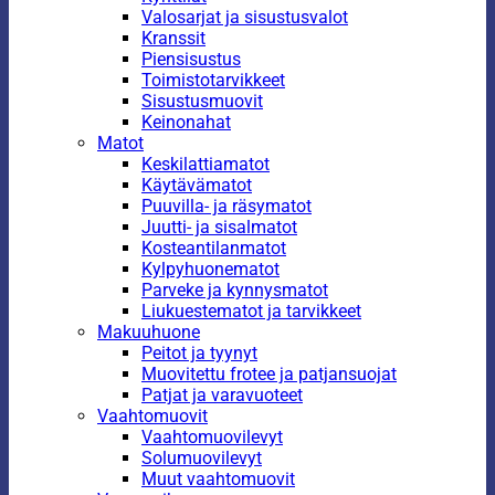
Valosarjat ja sisustusvalot
Kranssit
Piensisustus
Toimistotarvikkeet
Sisustusmuovit
Keinonahat
Matot
Keskilattiamatot
Käytävämatot
Puuvilla- ja räsymatot
Juutti- ja sisalmatot
Kosteantilanmatot
Kylpyhuonematot
Parveke ja kynnysmatot
Liukuestematot ja tarvikkeet
Makuuhuone
Peitot ja tyynyt
Muovitettu frotee ja patjansuojat
Patjat ja varavuoteet
Vaahtomuovit
Vaahtomuovilevyt
Solumuovilevyt
Muut vaahtomuovit