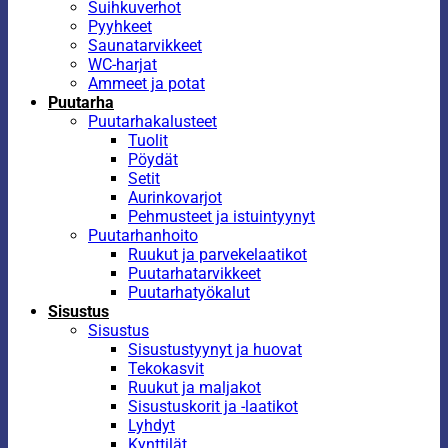
Suihkuverhot
Pyyhkeet
Saunatarvikkeet
WC-harjat
Ammeet ja potat
Puutarha
Puutarhakalusteet
Tuolit
Pöydät
Setit
Aurinkovarjot
Pehmusteet ja istuintyynyt
Puutarhanhoito
Ruukut ja parvekelaatikot
Puutarhatarvikkeet
Puutarhatyökalut
Sisustus
Sisustus
Sisustustyynyt ja huovat
Tekokasvit
Ruukut ja maljakot
Sisustuskorit ja -laatikot
Lyhdyt
Kynttilät