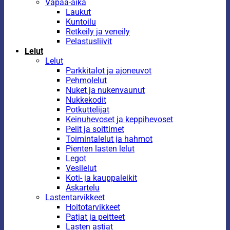
Vapaa-aika
Laukut
Kuntoilu
Retkeily ja veneily
Pelastusliivit
Lelut
Lelut
Parkkitalot ja ajoneuvot
Pehmolelut
Nuket ja nukenvaunut
Nukkekodit
Potkuttelijat
Keinuhevoset ja keppihevoset
Pelit ja soittimet
Toimintalelut ja hahmot
Pienten lasten lelut
Legot
Vesilelut
Koti- ja kauppaleikit
Askartelu
Lastentarvikkeet
Hoitotarvikkeet
Patjat ja peitteet
Lasten astiat