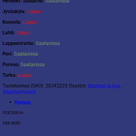
Helsinki: Suutarila:
Saatavissa
Jyväskyla:
Loppu
Kouvola:
Loppu
Lahti:
Loppu
Lappeenranta:
Saatavissa
Pori:
Saatavissa
Porvoo:
Saatavissa
Turku:
Loppu
Tuotetunnus (SKU):
20342225
Osastot:
Marmori ja kivi
,
Sisustusmuovit
Kuvaus
45X200cm
346-0680