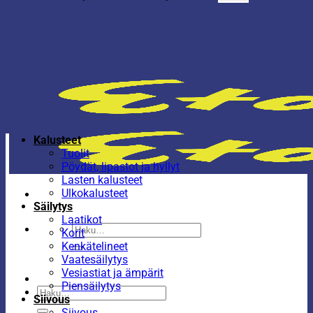
Kalusteet
Tuolit
Pöydät, lipastot ja hyllyt
Lasten kalusteet
Ulkokalusteet
Säilytys
Laatikot
Etsi:
Korit
Kenkätelineet
Vaatesäilytys
Vesiastiat ja ämpärit
Piensäilytys
Etsi:
Siivous
Siivous