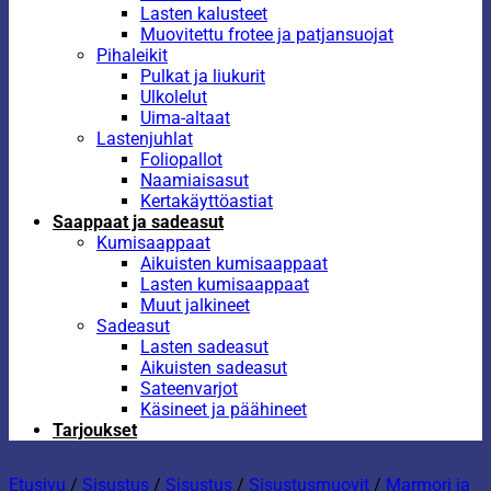
Lasten kalusteet
Muovitettu frotee ja patjansuojat
Pihaleikit
Pulkat ja liukurit
Ulkolelut
Uima-altaat
Lastenjuhlat
Foliopallot
Naamiaisasut
Kertakäyttöastiat
Saappaat ja sadeasut
Kumisaappaat
Aikuisten kumisaappaat
Lasten kumisaappaat
Muut jalkineet
Sadeasut
Lasten sadeasut
Aikuisten sadeasut
Sateenvarjot
Käsineet ja päähineet
Tarjoukset
Etusivu
/
Sisustus
/
Sisustus
/
Sisustusmuovit
/
Marmori ja