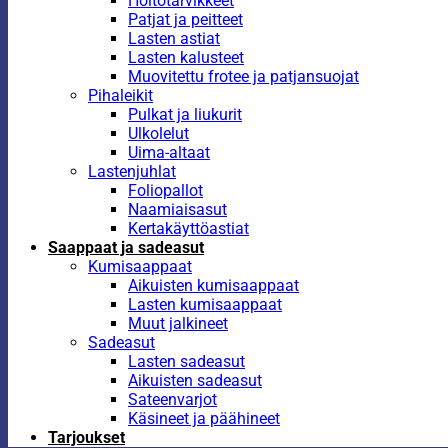
Hoitotarvikkeet
Patjat ja peitteet
Lasten astiat
Lasten kalusteet
Muovitettu frotee ja patjansuojat
Pihaleikit
Pulkat ja liukurit
Ulkolelut
Uima-altaat
Lastenjuhlat
Foliopallot
Naamiaisasut
Kertakäyttöastiat
Saappaat ja sadeasut
Kumisaappaat
Aikuisten kumisaappaat
Lasten kumisaappaat
Muut jalkineet
Sadeasut
Lasten sadeasut
Aikuisten sadeasut
Sateenvarjot
Käsineet ja päähineet
Tarjoukset