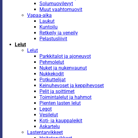
Solumuovilevyt
Muut vaahtomuovit
Vapaa-aika
Laukut
Kuntoilu
Retkeily ja veneily
Pelastusliivit
Lelut
Lelut
Parkkitalot ja ajoneuvot
Pehmolelut
Nuket ja nukenvaunut
Nukkekodit
Potkuttelijat
Keinuhevoset ja keppihevoset
Pelit ja soittimet
Toimintalelut ja hahmot
Pienten lasten lelut
Legot
Vesilelut
Koti- ja kauppaleikit
Askartelu
Lastentarvikkeet