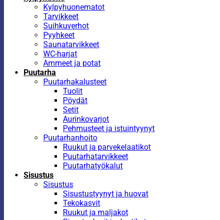
Kylpyhuonematot
Tarvikkeet
Suihkuverhot
Pyyhkeet
Saunatarvikkeet
WC-harjat
Ammeet ja potat
Puutarha
Puutarhakalusteet
Tuolit
Pöydät
Setit
Aurinkovarjot
Pehmusteet ja istuintyynyt
Puutarhanhoito
Ruukut ja parvekelaatikot
Puutarhatarvikkeet
Puutarhatyökalut
Sisustus
Sisustus
Sisustustyynyt ja huovat
Tekokasvit
Ruukut ja maljakot