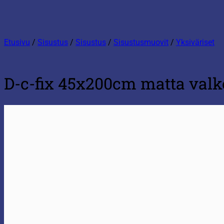
Etusivu
/
Sisustus
/
Sisustus
/
Sisustusmuovit
/
Yksiväriset
D-c-fix 45x200cm matta val