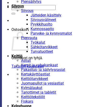
Piensäilytys
Siivous
Etsi:
Siivous
Jätteiden käsittely
Siivousvälineet
Pyykkihuolto
Kunnossapito
Ostoskori
Parveke- ja kynnysmatot
Pienrauta
Työkalut
Sähkötarvikkeet
Turvatuotteet
Keittiö
Ostoskori on tyhjä.
Astiat
Kernit ja vahakankaat
Takaisin kauppaan
Pakastus- ja säilytysrasiat
Kertakäyttöastiat
Keittiötarvikkeet
Juomapullot ja vesiastiat
Kylmälaukut
Tarjottimet ja tabletit
Keittiötekstiilit
Fiskars
Kylpyhuone