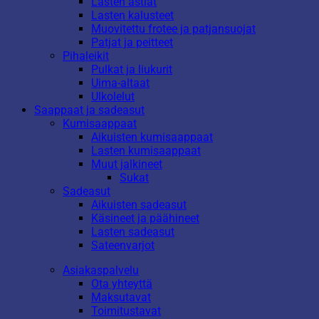
Lasten astiat
Lasten kalusteet
Muovitettu frotee ja patjansuojat
Patjat ja peitteet
Pihaleikit
Pulkat ja liukurit
Uima-altaat
Ulkolelut
Saappaat ja sadeasut
Kumisaappaat
Aikuisten kumisaappaat
Lasten kumisaappaat
Muut jalkineet
Sukat
Sadeasut
Aikuisten sadeasut
Käsineet ja päähineet
Lasten sadeasut
Sateenvarjot
Asiakaspalvelu
Ota yhteyttä
Maksutavat
Toimitustavat