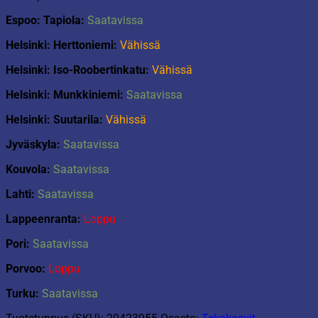
Espoo: Tapiola:
Saatavissa
Helsinki: Herttoniemi:
Vähissä
Helsinki: Iso-Roobertinkatu:
Vähissä
Helsinki: Munkkiniemi:
Saatavissa
Helsinki: Suutarila:
Vähissä
Jyväskyla:
Saatavissa
Kouvola:
Saatavissa
Lahti:
Saatavissa
Lappeenranta:
Loppu
Pori:
Saatavissa
Porvoo:
Loppu
Turku:
Saatavissa