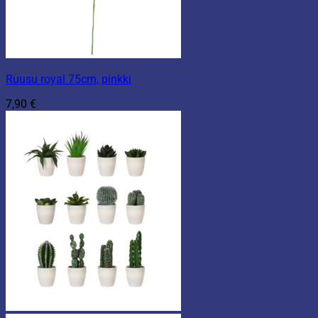
Ruusu royal 75cm, pinkki
7,90
€