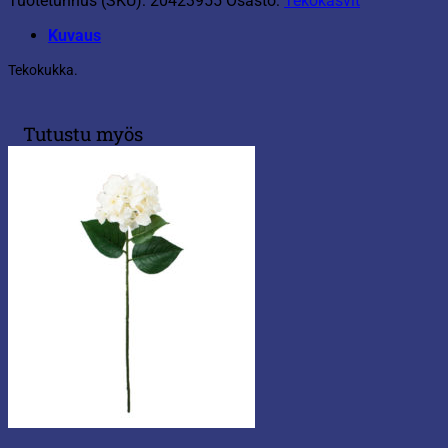
Tuotetunnus (SKU):
20423955
Osasto:
Tekokasvit
Kuvaus
Tekokukka.
Tutustu myös