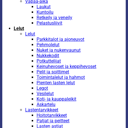
Vapaa-aika
Laukut
Kuntoilu
Retkeily ja veneily
Pelastusliivit
Lelut
Lelut
Parkkitalot ja ajoneuvot
Pehmolelut
Nuket ja nukenvaunut
Nukkekodit
Potkuttelijat
Keinuhevoset ja keppihevoset
Pelit ja soittimet
Toimintalelut ja hahmot
Pienten lasten lelut
Legot
Vesilelut
Koti- ja kauppaleikit
Askartelu
Lastentarvikkeet
Hoitotarvikkeet
Patjat ja peitteet
Lasten astiat