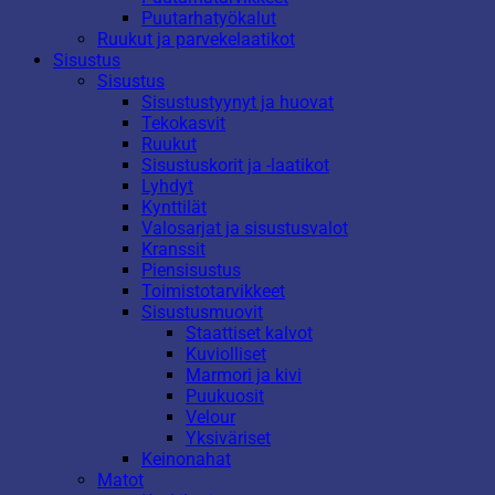
Puutarhatyökalut
Ruukut ja parvekelaatikot
Sisustus
Sisustus
Sisustustyynyt ja huovat
Tekokasvit
Ruukut
Sisustuskorit ja -laatikot
Lyhdyt
Kynttilät
Valosarjat ja sisustusvalot
Kranssit
Piensisustus
Toimistotarvikkeet
Sisustusmuovit
Staattiset kalvot
Kuviolliset
Marmori ja kivi
Puukuosit
Velour
Yksiväriset
Keinonahat
Matot