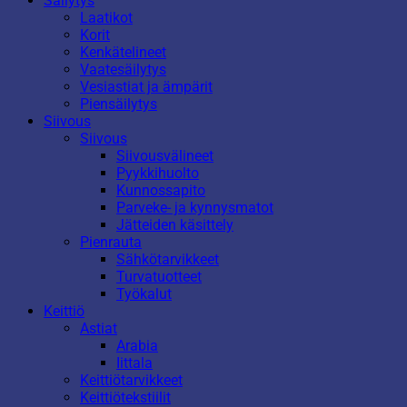
Säilytys
Laatikot
Korit
Kenkätelineet
Vaatesäilytys
Vesiastiat ja ämpärit
Piensäilytys
Siivous
Siivous
Siivousvälineet
Pyykkihuolto
Kunnossapito
Parveke- ja kynnysmatot
Jätteiden käsittely
Pienrauta
Sähkötarvikkeet
Turvatuotteet
Työkalut
Keittiö
Astiat
Arabia
Iittala
Keittiötarvikkeet
Keittiötekstiilit