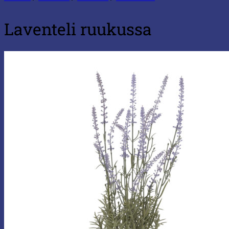
Laventeli ruukussa