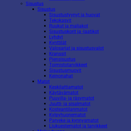
Sisustus
Sisustus
Sisustustyynyt ja huovat
Tekokasvit
Ruukut ja maljakot
Sisustuskorit ja -laatikot
Lyhdyt
Kynttilät
Valosarjat ja sisustusvalot
Kranssit
Piensisustus
Toimistotarvikkeet
Sisustusmuovit
Keinonahat
Matot
Keskilattiamatot
Käytävämatot
Puuvilla- ja räsymatot
Juutti- ja sisalmatot
Kosteantilanmatot
Kylpyhuonematot
Parveke ja kynnysmatot
Liukuestematot ja tarvikkeet