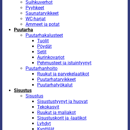
Suihkuverhot
Pyyhkeet
Saunatarvikkeet
WC-harjat
Ammeet ja potat
Puutarha
Puutarhakalusteet
Tuolit
Pöydät
Setit
Aurinkovarjot
Pehmusteet ja istuintyynyt
Puutarhanhoito
Ruukut ja parvekelaatikot
Puutarhatarvikkeet
Puutarhatyökalut
Sisustus
Sisustus
Sisustustyynyt ja huovat
Tekokasvit
Ruukut ja maljakot
Sisustuskorit ja -laatikot
Lyhdyt
Kynttilät