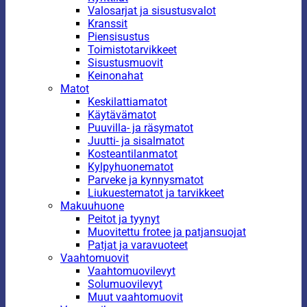
Valosarjat ja sisustusvalot
Kranssit
Piensisustus
Toimistotarvikkeet
Sisustusmuovit
Keinonahat
Matot
Keskilattiamatot
Käytävämatot
Puuvilla- ja räsymatot
Juutti- ja sisalmatot
Kosteantilanmatot
Kylpyhuonematot
Parveke ja kynnysmatot
Liukuestematot ja tarvikkeet
Makuuhuone
Peitot ja tyynyt
Muovitettu frotee ja patjansuojat
Patjat ja varavuoteet
Vaahtomuovit
Vaahtomuovilevyt
Solumuovilevyt
Muut vaahtomuovit