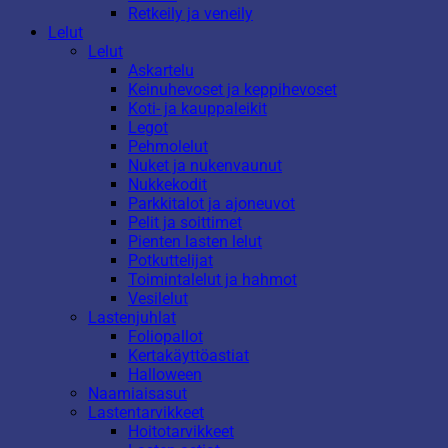
Retkeily ja veneily
Lelut
Lelut
Askartelu
Keinuhevoset ja keppihevoset
Koti- ja kauppaleikit
Legot
Pehmolelut
Nuket ja nukenvaunut
Nukkekodit
Parkkitalot ja ajoneuvot
Pelit ja soittimet
Pienten lasten lelut
Potkuttelijat
Toimintalelut ja hahmot
Vesilelut
Lastenjuhlat
Foliopallot
Kertakäyttöastiat
Halloween
Naamiaisasut
Lastentarvikkeet
Hoitotarvikkeet