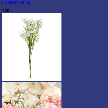
Hortensia kerma
7,90
€