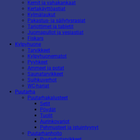
Kernit ja vahakankaat
Kertakäyttöastiat
Kylmälaukut
Pakastus- ja säilytysrasiat
Tarjottimet ja tabletit
Juomapullot ja vesiastiat
Fiskars
Kylpyhuone
Tarvikkeet
Kylpyhuonematot
Pyyhkeet
Ammeet ja potat
Saunatarvikkeet
Suihkuverhot
WC-harjat
Puutarha
Puutarhakalusteet
Setit
Pöydät
Tuolit
Aurinkovarjot
Pehmusteet ja istuintyynyt
Puutarhanhoito
Puutarhatarvikkeet