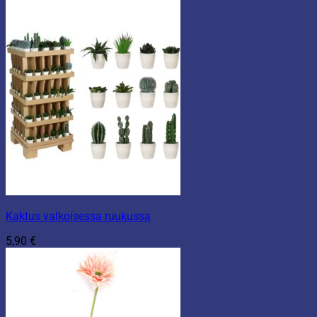
Kaktus valkoisessa ruukussa
5,90
€