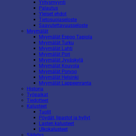
Yritysmyynti
Palautus
Yleiset ehdot
Tietosuojaseloste
Saavutettavuusseloste
Myymälät
Myymälät Espoo Tapiola
Myymälät Turku
Myymälät Lahti
Myymälät Pori
Myymälät Jyväskylä
Myymälät Kouvola
Myymälät Porvoo
Myymälät Helsinki
Myymälät Lappeenranta
Historia
Työpaikat
Tiedotteet
Kalusteet
Tuolit
Pöydät, lipastot ja hyllyt
Lasten kalusteet
Ulkokalusteet
Säilytys