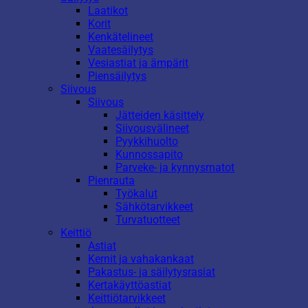
Laatikot
Korit
Kenkätelineet
Vaatesäilytys
Vesiastiat ja ämpärit
Piensäilytys
Siivous
Siivous
Jätteiden käsittely
Siivousvälineet
Pyykkihuolto
Kunnossapito
Parveke- ja kynnysmatot
Pienrauta
Työkalut
Sähkötarvikkeet
Turvatuotteet
Keittiö
Astiat
Kernit ja vahakankaat
Pakastus- ja säilytysrasiat
Kertakäyttöastiat
Keittiötarvikkeet