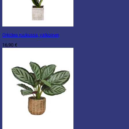
Orkidea ruukussa, valkoinen
16,90
€