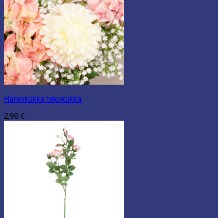
Harsokukka tekokukka
2,90
€