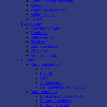
Juomapullot ja vesiastiat
Kylmälaukut
Tarjottimet ja tabletit
Keittiötekstiilit
Fiskars
Kylpyhuone
Kylpyhuonematot
Tarvikkeet
Suihkuverhot
Pyyhkeet
Saunatarvikkeet
WC-harjat
Ammeet ja potat
Puutarha
Puutarhakalusteet
Tuolit
Pöydät
Setit
Aurinkovarjot
Pehmusteet ja istuintyynyt
Puutarhanhoito
Ruukut ja parvekelaatikot
Puutarhatarvikkeet
Puutarhatyökalut