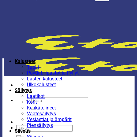
Kalusteet
Tuolit
Pöydät, lipastot ja hyllyt
Lasten kalusteet
Ulkokalusteet
Säilytys
Laatikot
Etsi:
Korit
Kenkätelineet
Vaatesäilytys
Vesiastiat ja ämpärit
Piensäilytys
Etsi:
Siivous
Siivous