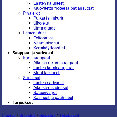
Lasten kalusteet
Muovitettu frotee ja patjansuojat
Pihaleikit
Pulkat ja liukurit
Ulkolelut
Uima-altaat
Lastenjuhlat
Foliopallot
Naamiaisasut
Kertakäyttöastiat
Saappaat ja sadeasut
Kumisaappaat
Aikuisten kumisaappaat
Lasten kumisaappaat
Muut jalkineet
Sadeasut
Lasten sadeasut
Aikuisten sadeasut
Sateenvarjot
Käsineet ja päähineet
Tarjoukset
Etusivu
/
Sisustus
/
Sisustus
/
Tekokasvit