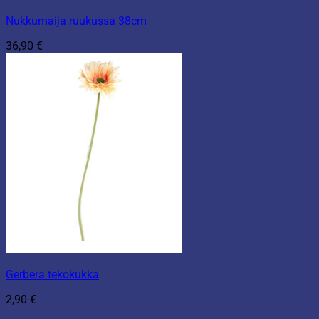
Nukkumaija ruukussa 38cm
36,90
€
Gerbera tekokukka
2,90
€