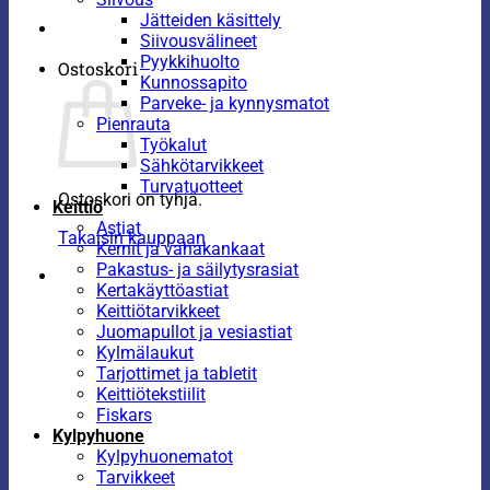
Jätteiden käsittely
Siivousvälineet
Pyykkihuolto
Ostoskori
Kunnossapito
Parveke- ja kynnysmatot
Pienrauta
Työkalut
Sähkötarvikkeet
Turvatuotteet
Ostoskori on tyhjä.
Keittiö
Astiat
Takaisin kauppaan
Kernit ja vahakankaat
Pakastus- ja säilytysrasiat
Kertakäyttöastiat
Keittiötarvikkeet
Juomapullot ja vesiastiat
Kylmälaukut
Tarjottimet ja tabletit
Keittiötekstiilit
Fiskars
Kylpyhuone
Kylpyhuonematot
Tarvikkeet