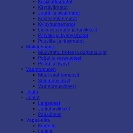
Keskilattiamatot
Käytävämatot
Juutti- ja sisalmatot
Kosteantilanmatot
Kylpyhuonematot
Liukuestematot ja tarvikkeet
Parveke ja kynnysmatot
Puuvilla- ja räsymatot
Makuuhuone
Muovitettu frotee ja patjansuojat
Patjat ja varavuoteet
Peitot ja tyynyt
Vaahtomuovit
Muut vaahtomuovit
Solumuovilevyt
Vaahtomuovilevyt
Joulu
Juhlat
Lahjaideat
Juhlatarvikkeet
Pääsiäinen
Vapaa-aika
Kuntoilu
Laukut