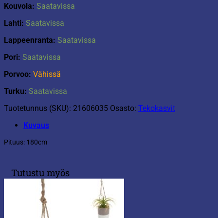
Kouvola:
Saatavissa
Lahti:
Saatavissa
Lappeenranta:
Saatavissa
Pori:
Saatavissa
Porvoo:
Vähissä
Turku:
Saatavissa
Tuotetunnus (SKU):
21606035
Osasto:
Tekokasvit
Kuvaus
Pituus: 180cm
Tutustu myös