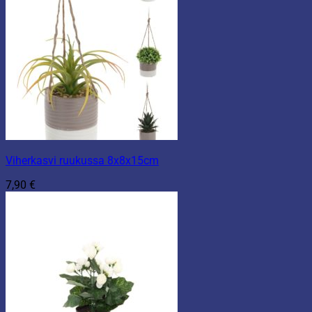
Viherkasvi ruukussa 8x8x15cm
7,90
€