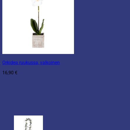
Orkidea ruukussa, valkoinen
16,90
€