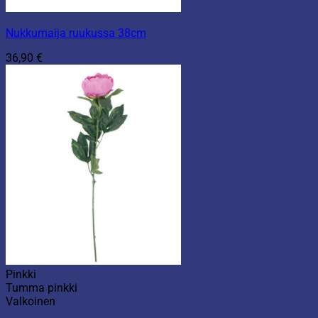
Nukkumaija ruukussa 38cm
36,90
€
Pinkki
Tumma pinkki
Valkoinen