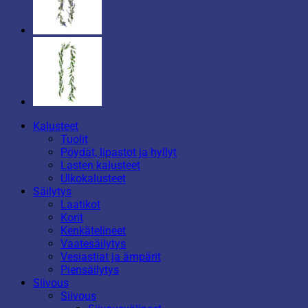
Kalusteet
Tuolit
Pöydät, lipastot ja hyllyt
Lasten kalusteet
Ulkokalusteet
Säilytys
Laatikot
Korit
Kenkätelineet
Vaatesäilytys
Vesiastiat ja ämpärit
Piensäilytys
Siivous
Siivous