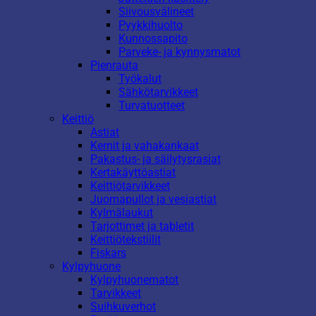
Siivousvälineet
Pyykkihuolto
Kunnossapito
Parveke- ja kynnysmatot
Pienrauta
Työkalut
Sähkötarvikkeet
Turvatuotteet
Keittiö
Astiat
Kernit ja vahakankaat
Pakastus- ja säilytysrasiat
Kertakäyttöastiat
Keittiötarvikkeet
Juomapullot ja vesiastiat
Kylmälaukut
Tarjottimet ja tabletit
Keittiötekstiilit
Fiskars
Kylpyhuone
Kylpyhuonematot
Tarvikkeet
Suihkuverhot