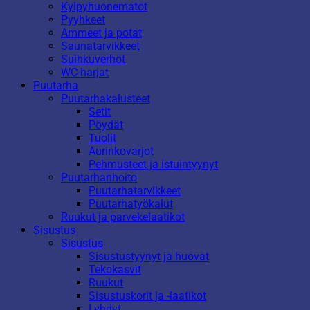
Kylpyhuonematot
Pyyhkeet
Ammeet ja potat
Saunatarvikkeet
Suihkuverhot
WC-harjat
Puutarha
Puutarhakalusteet
Setit
Pöydät
Tuolit
Aurinkovarjot
Pehmusteet ja istuintyynyt
Puutarhanhoito
Puutarhatarvikkeet
Puutarhatyökalut
Ruukut ja parvekelaatikot
Sisustus
Sisustus
Sisustustyynyt ja huovat
Tekokasvit
Ruukut
Sisustuskorit ja -laatikot
Lyhdyt