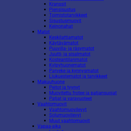
Kranssit
Piensisustus
Toimistotarvikkeet
Sisustusmuovit
Keinonahat
Matot
Keskilattiamatot
Käytävämatot
Puuvilla- ja räsymatot
Juutti- ja sisalmatot
Kosteantilanmatot
Kylpyhuonematot
Parveke ja kynnysmatot
Liukuestematot ja tarvikkeet
Makuuhuone
Peitot ja tyynyt
Muovitettu frotee ja patjansuojat
Patjat ja varavuoteet
Vaahtomuovit
Vaahtomuovilevyt
Solumuovilevyt
Muut vaahtomuovit
Vapaa-aika