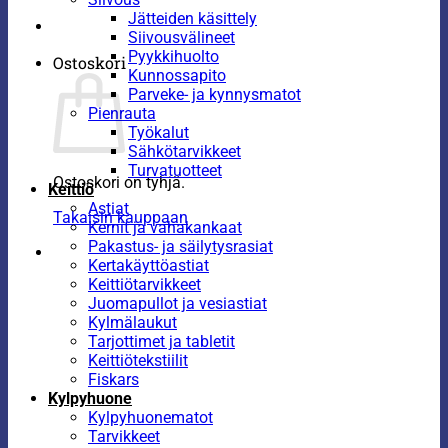
Jätteiden käsittely
Siivousvälineet
Pyykkihuolto
Ostoskori
Kunnossapito
Parveke- ja kynnysmatot
Pienrauta
Työkalut
Sähkötarvikkeet
Turvatuotteet
Ostoskori on tyhjä.
Keittiö
Astiat
Takaisin kauppaan
Kernit ja vahakankaat
Pakastus- ja säilytysrasiat
Kertakäyttöastiat
Keittiötarvikkeet
Juomapullot ja vesiastiat
Kylmälaukut
Tarjottimet ja tabletit
Keittiötekstiilit
Fiskars
Kylpyhuone
Kylpyhuonematot
Tarvikkeet