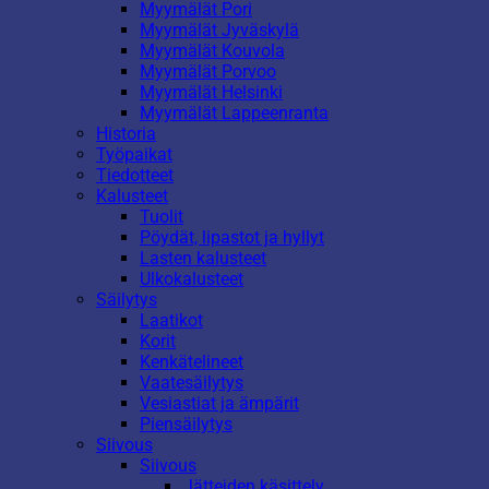
Myymälät Pori
Myymälät Jyväskylä
Myymälät Kouvola
Myymälät Porvoo
Myymälät Helsinki
Myymälät Lappeenranta
Historia
Työpaikat
Tiedotteet
Kalusteet
Tuolit
Pöydät, lipastot ja hyllyt
Lasten kalusteet
Ulkokalusteet
Säilytys
Laatikot
Korit
Kenkätelineet
Vaatesäilytys
Vesiastiat ja ämpärit
Piensäilytys
Siivous
Siivous
Jätteiden käsittely