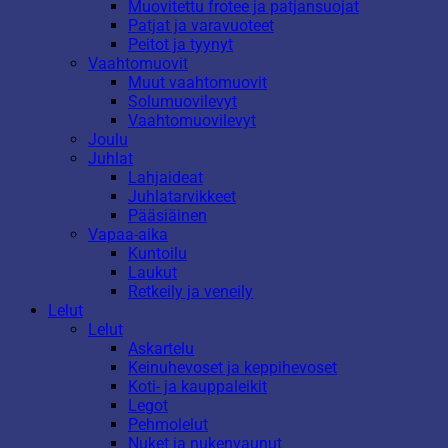
Muovitettu frotee ja patjansuojat
Patjat ja varavuoteet
Peitot ja tyynyt
Vaahtomuovit
Muut vaahtomuovit
Solumuovilevyt
Vaahtomuovilevyt
Joulu
Juhlat
Lahjaideat
Juhlatarvikkeet
Pääsiäinen
Vapaa-aika
Kuntoilu
Laukut
Retkeily ja veneily
Lelut
Lelut
Askartelu
Keinuhevoset ja keppihevoset
Koti- ja kauppaleikit
Legot
Pehmolelut
Nuket ja nukenvaunut