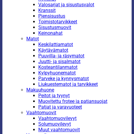
Valosarjat ja sisustusvalot
Kranssit
Piensisustus
Toimistotarvikkeet
Sisustusmuovit
Keinonahat
Matot
Keskilattiamatot
Käytävämatot
Puuvilla- ja räsymatot
Juutti- ja sisalmatot
Kosteantilanmatot
Kylpyhuonematot
Parveke ja kynnysmatot
Liukuestematot ja tarvikkeet
Makuuhuone
Peitot ja tyynyt
Muovitettu frotee ja patjansuojat
Patjat ja varavuoteet
Vaahtomuovit
Vaahtomuovilevyt
Solumuovilevyt
Muut vaahtomuovit