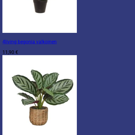
4living begonia valkoinen
11,90
€