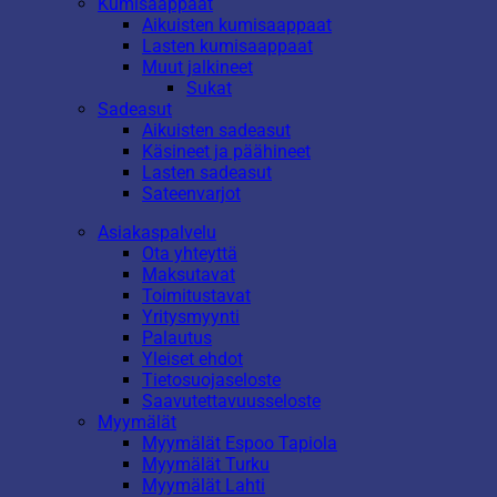
Kumisaappaat
Aikuisten kumisaappaat
Lasten kumisaappaat
Muut jalkineet
Sukat
Sadeasut
Aikuisten sadeasut
Käsineet ja päähineet
Lasten sadeasut
Sateenvarjot
Asiakaspalvelu
Ota yhteyttä
Maksutavat
Toimitustavat
Yritysmyynti
Palautus
Yleiset ehdot
Tietosuojaseloste
Saavutettavuusseloste
Myymälät
Myymälät Espoo Tapiola
Myymälät Turku
Myymälät Lahti