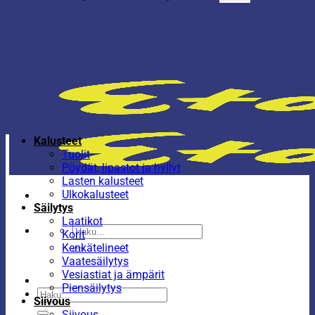
Kalusteet
Tuolit
Pöydät, lipastot ja hyllyt
Lasten kalusteet
Ulkokalusteet
Säilytys
Laatikot
Etsi:
Korit
Kenkätelineet
Vaatesäilytys
Vesiastiat ja ämpärit
Piensäilytys
Etsi:
Siivous
Siivous