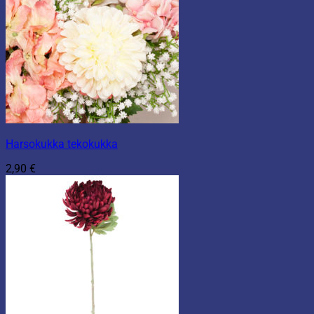
Harsokukka tekokukka
2,90
€