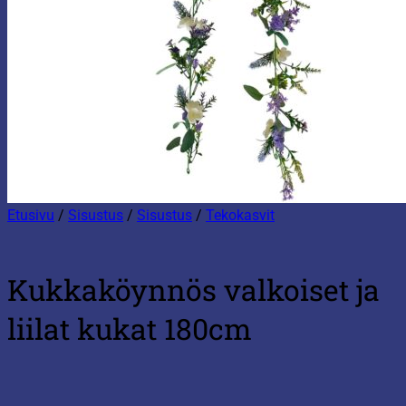
Etusivu
/
Sisustus
/
Sisustus
/
Tekokasvit
Kukkaköynnös valkoiset ja
liilat kukat 180cm