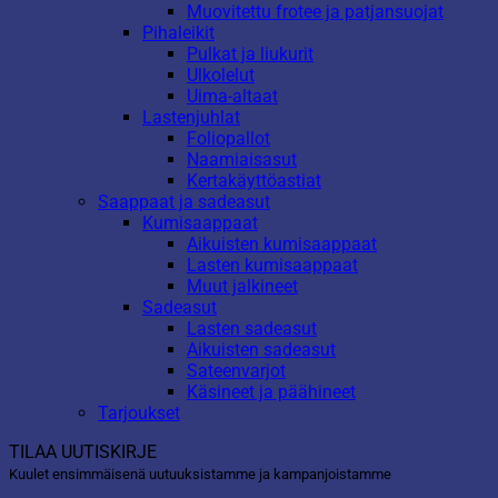
Muovitettu frotee ja patjansuojat
Pihaleikit
Pulkat ja liukurit
Ulkolelut
Uima-altaat
Lastenjuhlat
Foliopallot
Naamiaisasut
Kertakäyttöastiat
Saappaat ja sadeasut
Kumisaappaat
Aikuisten kumisaappaat
Lasten kumisaappaat
Muut jalkineet
Sadeasut
Lasten sadeasut
Aikuisten sadeasut
Sateenvarjot
Käsineet ja päähineet
Tarjoukset
TILAA UUTISKIRJE
Kuulet ensimmäisenä uutuuksistamme ja kampanjoistamme