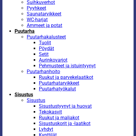
Suihkuverhot
Pyyhkeet
Saunatarvikkeet
WC-harjat
Ammeet ja potat
Puutarha
Puutarhakalusteet
Tuolit
Pöydät
Setit
Aurinkovarjot
Pehmusteet ja istuintyynyt
Puutarhanhoito
Ruukut ja parvekelaatikot
Puutarhatarvikkeet
Puutarhatyökalut
Sisustus
Sisustus
Sisustustyynyt ja huovat
Tekokasvit
Ruukut ja maljakot
Sisustuskorit ja -laatikot
Lyhdyt
Kynttilät