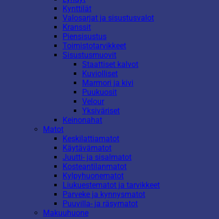
Kynttilät
Valosarjat ja sisustusvalot
Kranssit
Piensisustus
Toimistotarvikkeet
Sisustusmuovit
Staattiset kalvot
Kuviolliset
Marmori ja kivi
Puukuosit
Velour
Yksiväriset
Keinonahat
Matot
Keskilattiamatot
Käytävämatot
Juutti- ja sisalmatot
Kosteantilanmatot
Kylpyhuonematot
Liukuestematot ja tarvikkeet
Parveke ja kynnysmatot
Puuvilla- ja räsymatot
Makuuhuone