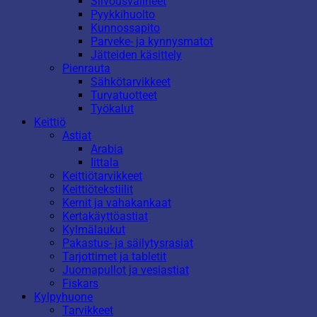
Siivousvälineet
Pyykkihuolto
Kunnossapito
Parveke- ja kynnysmatot
Jätteiden käsittely
Pienrauta
Sähkötarvikkeet
Turvatuotteet
Työkalut
Keittiö
Astiat
Arabia
Iittala
Keittiötarvikkeet
Keittiötekstiilit
Kernit ja vahakankaat
Kertakäyttöastiat
Kylmälaukut
Pakastus- ja säilytysrasiat
Tarjottimet ja tabletit
Juomapullot ja vesiastiat
Fiskars
Kylpyhuone
Tarvikkeet