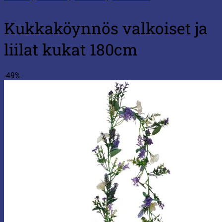
Kukkaköynnös valkoiset ja
liilat kukat 180cm
-49%