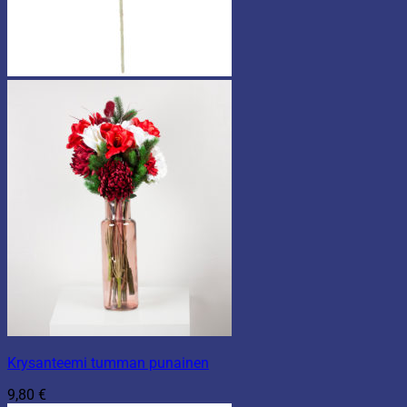
Krysanteemi tumman punainen
9,80
€