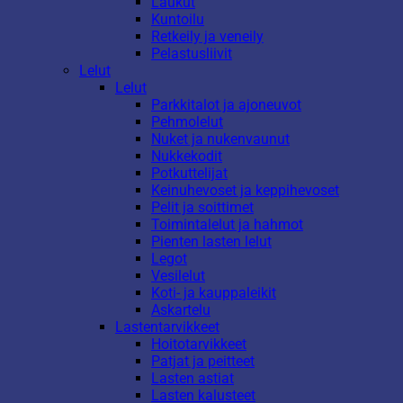
Laukut
Kuntoilu
Retkeily ja veneily
Pelastusliivit
Lelut
Lelut
Parkkitalot ja ajoneuvot
Pehmolelut
Nuket ja nukenvaunut
Nukkekodit
Potkuttelijat
Keinuhevoset ja keppihevoset
Pelit ja soittimet
Toimintalelut ja hahmot
Pienten lasten lelut
Legot
Vesilelut
Koti- ja kauppaleikit
Askartelu
Lastentarvikkeet
Hoitotarvikkeet
Patjat ja peitteet
Lasten astiat
Lasten kalusteet