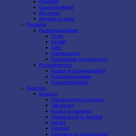
Pyyhkeet
Saunatarvikkeet
WC-harjat
Ammeet ja potat
Puutarha
Puutarhakalusteet
Tuolit
Pöydät
Setit
Aurinkovarjot
Pehmusteet ja istuintyynyt
Puutarhanhoito
Ruukut ja parvekelaatikot
Puutarhatarvikkeet
Puutarhatyökalut
Sisustus
Sisustus
Sisustustyynyt ja huovat
Tekokasvit
Ruukut ja maljakot
Sisustuskorit ja -laatikot
Lyhdyt
Kynttilät
Valosarjat ja sisustusvalot