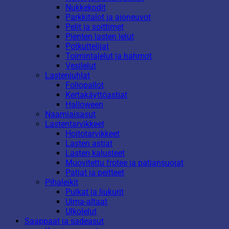
Nukkekodit
Parkkitalot ja ajoneuvot
Pelit ja soittimet
Pienten lasten lelut
Potkuttelijat
Toimintalelut ja hahmot
Vesilelut
Lastenjuhlat
Foliopallot
Kertakäyttöastiat
Halloween
Naamiaisasut
Lastentarvikkeet
Hoitotarvikkeet
Lasten astiat
Lasten kalusteet
Muovitettu frotee ja patjansuojat
Patjat ja peitteet
Pihaleikit
Pulkat ja liukurit
Uima-altaat
Ulkolelut
Saappaat ja sadeasut