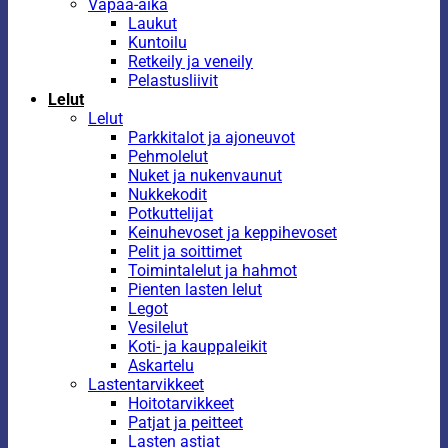
Vapaa-aika
Laukut
Kuntoilu
Retkeily ja veneily
Pelastusliivit
Lelut
Lelut
Parkkitalot ja ajoneuvot
Pehmolelut
Nuket ja nukenvaunut
Nukkekodit
Potkuttelijat
Keinuhevoset ja keppihevoset
Pelit ja soittimet
Toimintalelut ja hahmot
Pienten lasten lelut
Legot
Vesilelut
Koti- ja kauppaleikit
Askartelu
Lastentarvikkeet
Hoitotarvikkeet
Patjat ja peitteet
Lasten astiat