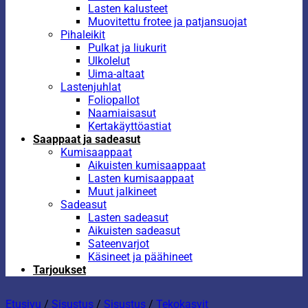
Lasten kalusteet
Muovitettu frotee ja patjansuojat
Pihaleikit
Pulkat ja liukurit
Ulkolelut
Uima-altaat
Lastenjuhlat
Foliopallot
Naamiaisasut
Kertakäyttöastiat
Saappaat ja sadeasut
Kumisaappaat
Aikuisten kumisaappaat
Lasten kumisaappaat
Muut jalkineet
Sadeasut
Lasten sadeasut
Aikuisten sadeasut
Sateenvarjot
Käsineet ja päähineet
Tarjoukset
Etusivu
/
Sisustus
/
Sisustus
/
Tekokasvit