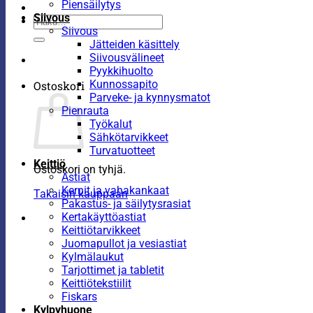
Piensäilytys
Siivous
Etsi:
Siivous
Jätteiden käsittely
Siivousvälineet
Pyykkihuolto
Kunnossapito
Ostoskori
Parveke- ja kynnysmatot
Pienrauta
Työkalut
Sähkötarvikkeet
Turvatuotteet
Keittiö
Ostoskori on tyhjä.
Astiat
Kernit ja vahakankaat
Takaisin kauppaan
Pakastus- ja säilytysrasiat
Kertakäyttöastiat
Keittiötarvikkeet
Juomapullot ja vesiastiat
Kylmälaukut
Tarjottimet ja tabletit
Keittiötekstiilit
Fiskars
Kylpyhuone