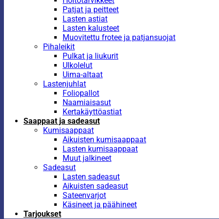
Hoitotarvikkeet
Patjat ja peitteet
Lasten astiat
Lasten kalusteet
Muovitettu frotee ja patjansuojat
Pihaleikit
Pulkat ja liukurit
Ulkolelut
Uima-altaat
Lastenjuhlat
Foliopallot
Naamiaisasut
Kertakäyttöastiat
Saappaat ja sadeasut
Kumisaappaat
Aikuisten kumisaappaat
Lasten kumisaappaat
Muut jalkineet
Sadeasut
Lasten sadeasut
Aikuisten sadeasut
Sateenvarjot
Käsineet ja päähineet
Tarjoukset