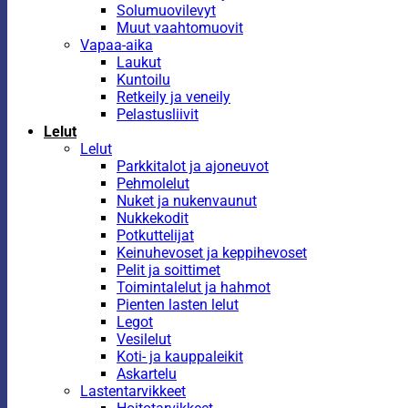
Solumuovilevyt
Muut vaahtomuovit
Vapaa-aika
Laukut
Kuntoilu
Retkeily ja veneily
Pelastusliivit
Lelut
Lelut
Parkkitalot ja ajoneuvot
Pehmolelut
Nuket ja nukenvaunut
Nukkekodit
Potkuttelijat
Keinuhevoset ja keppihevoset
Pelit ja soittimet
Toimintalelut ja hahmot
Pienten lasten lelut
Legot
Vesilelut
Koti- ja kauppaleikit
Askartelu
Lastentarvikkeet