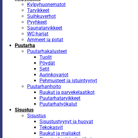
Kylpyhuonematot
Tarvikkeet
Suihkuverhot
Pyyhkeet
Saunatarvikkeet
WC-harjat
Ammeet ja potat
Puutarha
Puutarhakalusteet
Tuolit
Pöydät
Setit
Aurinkovarjot
Pehmusteet ja istuintyynyt
Puutarhanhoito
Ruukut ja parvekelaatikot
Puutarhatarvikkeet
Puutarhatyökalut
Sisustus
Sisustus
Sisustustyynyt ja huovat
Tekokasvit
Ruukut ja maljakot