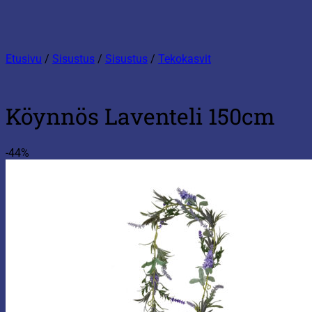
Etusivu
/
Sisustus
/
Sisustus
/
Tekokasvit
Köynnös Laventeli 150cm
-44%