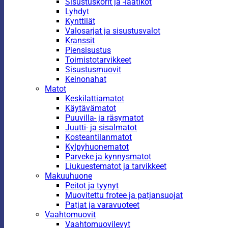
Sisustuskorit ja -laatikot
Lyhdyt
Kynttilät
Valosarjat ja sisustusvalot
Kranssit
Piensisustus
Toimistotarvikkeet
Sisustusmuovit
Keinonahat
Matot
Keskilattiamatot
Käytävämatot
Puuvilla- ja räsymatot
Juutti- ja sisalmatot
Kosteantilanmatot
Kylpyhuonematot
Parveke ja kynnysmatot
Liukuestematot ja tarvikkeet
Makuuhuone
Peitot ja tyynyt
Muovitettu frotee ja patjansuojat
Patjat ja varavuoteet
Vaahtomuovit
Vaahtomuovilevyt