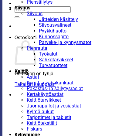
Piensäilytys
Siivous
Etsi:
Siivous
Jätteiden käsittely
Siivousvälineet
Pyykkihuolto
Kunnossapito
Ostoskori
Parveke- ja kynnysmatot
Pienrauta
Työkalut
Sähkötarvikkeet
Turvatuotteet
Keittiö
Ostoskori on tyhjä.
Astiat
Kernit ja vahakankaat
Takaisin kauppaan
Pakastus- ja säilytysrasiat
Kertakäyttöastiat
Keittiötarvikkeet
Juomapullot ja vesiastiat
Kylmälaukut
Tarjottimet ja tabletit
Keittiötekstiilit
Fiskars
Kylpyhuone