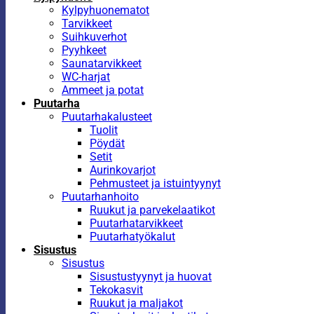
Kylpyhuonematot
Tarvikkeet
Suihkuverhot
Pyyhkeet
Saunatarvikkeet
WC-harjat
Ammeet ja potat
Puutarha
Puutarhakalusteet
Tuolit
Pöydät
Setit
Aurinkovarjot
Pehmusteet ja istuintyynyt
Puutarhanhoito
Ruukut ja parvekelaatikot
Puutarhatarvikkeet
Puutarhatyökalut
Sisustus
Sisustus
Sisustustyynyt ja huovat
Tekokasvit
Ruukut ja maljakot