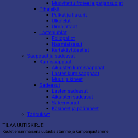
Muovitettu frotee ja patjansuojat
Pihaleikit
Pulkat ja liukurit
Ulkolelut
Uima-altaat
Lastenjuhlat
Foliopallot
Naamiaisasut
Kertakäyttöastiat
Saappaat ja sadeasut
Kumisaappaat
Aikuisten kumisaappaat
Lasten kumisaappaat
Muut jalkineet
Sadeasut
Lasten sadeasut
Aikuisten sadeasut
Sateenvarjot
Käsineet ja päähineet
Tarjoukset
TILAA UUTISKIRJE
Kuulet ensimmäisenä uutuuksistamme ja kampanjoistamme