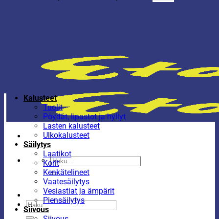
Kalusteet
Tuolit
Pöydät, lipastot ja hyllyt
Lasten kalusteet
Ulkokalusteet
Säilytys
Laatikot
Etsi:
Korit
Kenkätelineet
Vaatesäilytys
Vesiastiat ja ämpärit
Piensäilytys
Etsi:
Siivous
Siivous