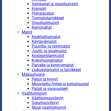
Valosarjat ja sisustusvalot
Kranssit
Piensisustus
Toimistotarvikkeet
Sisustusmuovit
Keinonahat
Matot
Keskilattiamatot
Käytävämatot
Puuvilla- ja räsymatot
Juutti- ja sisalmatot
Kosteantilanmatot
Kylpyhuonematot
Parveke ja kynnysmatot
Liukuestematot ja tarvikkeet
Makuuhuone
Peitot ja tyynyt
Muovitettu frotee ja patjansuojat
Patjat ja varavuoteet
Vaahtomuovit
Vaahtomuovilevyt
Solumuovilevyt
Muut vaahtomuovit