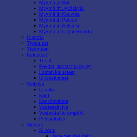
Myymälät Pori
Myymälät Jyväskylä
Myymälät Kouvola
Myymälät Porvoo
Myymälät Helsinki
Myymälät Lappeenranta
Historia
Työpaikat
Tiedotteet
Kalusteet
Tuolit
Pöydät, lipastot ja hyllyt
Lasten kalusteet
Ulkokalusteet
Säilytys
Laatikot
Korit
Kenkätelineet
Vaatesäilytys
Vesiastiat ja ämpärit
Piensäilytys
Siivous
Siivous
Jätteiden käsittely