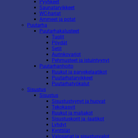
Pyyhkeet
Saunatarvikkeet
WC-harjat
Ammeet ja potat
Puutarha
Puutarhakalusteet
Tuolit
Pöydät
Setit
Aurinkovarjot
Pehmusteet ja istuintyynyt
Puutarhanhoito
Ruukut ja parvekelaatikot
Puutarhatarvikkeet
Puutarhatyökalut
Sisustus
Sisustus
Sisustustyynyt ja huovat
Tekokasvit
Ruukut ja maljakot
Sisustuskorit ja -laatikot
Lyhdyt
Kynttilät
Valosarjat ja sisustusvalot