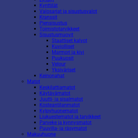
Kynttilät
Valosarjat ja sisustusvalot
Kranssit
Piensisustus
Toimistotarvikkeet
Sisustusmuovit
Staattiset kalvot
Kuviolliset
Marmori ja kivi
Puukuosit
Velour
Yksiväriset
Keinonahat
Matot
Keskilattiamatot
Käytävämatot
Juutti- ja sisalmatot
Kosteantilanmatot
Kylpyhuonematot
Liukuestematot ja tarvikkeet
Parveke ja kynnysmatot
Puuvilla- ja räsymatot
Makuuhuone