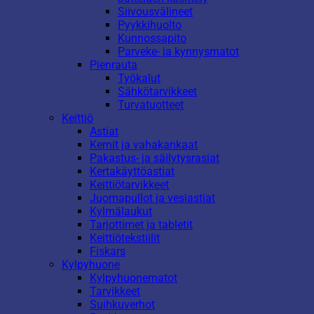
Siivousvälineet
Pyykkihuolto
Kunnossapito
Parveke- ja kynnysmatot
Pienrauta
Työkalut
Sähkötarvikkeet
Turvatuotteet
Keittiö
Astiat
Kernit ja vahakankaat
Pakastus- ja säilytysrasiat
Kertakäyttöastiat
Keittiötarvikkeet
Juomapullot ja vesiastiat
Kylmälaukut
Tarjottimet ja tabletit
Keittiötekstiilit
Fiskars
Kylpyhuone
Kylpyhuonematot
Tarvikkeet
Suihkuverhot