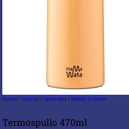
Etusivu
/
Sisustus
/
Vapaa-aika
/
Retkeily ja veneily
Termospullo 470ml