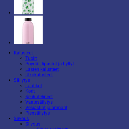
Kalusteet
Tuolit
Pöydät, lipastot ja hyllyt
Lasten kalusteet
Ulkokalusteet
Säilytys
Laatikot
Korit
Kenkätelineet
Vaatesäilytys
Vesiastiat ja ämpärit
Piensäilytys
Siivous
Siivous