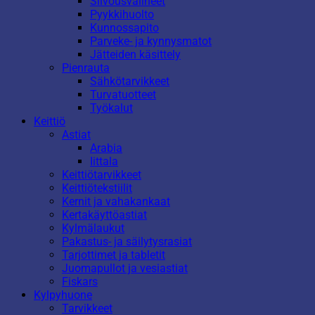
Siivousvälineet
Pyykkihuolto
Kunnossapito
Parveke- ja kynnysmatot
Jätteiden käsittely
Pienrauta
Sähkötarvikkeet
Turvatuotteet
Työkalut
Keittiö
Astiat
Arabia
Iittala
Keittiötarvikkeet
Keittiötekstiilit
Kernit ja vahakankaat
Kertakäyttöastiat
Kylmälaukut
Pakastus- ja säilytysrasiat
Tarjottimet ja tabletit
Juomapullot ja vesiastiat
Fiskars
Kylpyhuone
Tarvikkeet