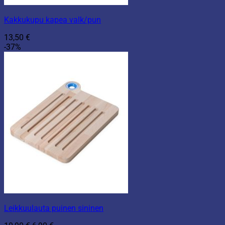
Kakkukupu kapea valk/pun
13,50
€
-37%
Leikkuulauta puinen sininen