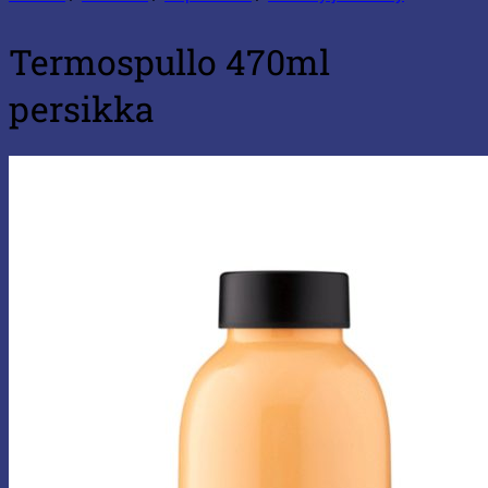
Termospullo 470ml
persikka