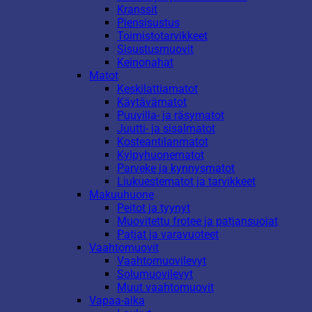
Kranssit
Piensisustus
Toimistotarvikkeet
Sisustusmuovit
Keinonahat
Matot
Keskilattiamatot
Käytävämatot
Puuvilla- ja räsymatot
Juutti- ja sisalmatot
Kosteantilanmatot
Kylpyhuonematot
Parveke ja kynnysmatot
Liukuestematot ja tarvikkeet
Makuuhuone
Peitot ja tyynyt
Muovitettu frotee ja patjansuojat
Patjat ja varavuoteet
Vaahtomuovit
Vaahtomuovilevyt
Solumuovilevyt
Muut vaahtomuovit
Vapaa-aika