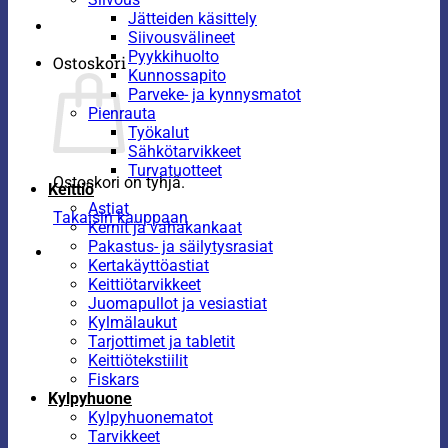
Jätteiden käsittely
Siivousvälineet
Pyykkihuolto
Ostoskori
Kunnossapito
Parveke- ja kynnysmatot
Pienrauta
Työkalut
Sähkötarvikkeet
Turvatuotteet
Ostoskori on tyhjä.
Keittiö
Astiat
Takaisin kauppaan
Kernit ja vahakankaat
Pakastus- ja säilytysrasiat
Kertakäyttöastiat
Keittiötarvikkeet
Juomapullot ja vesiastiat
Kylmälaukut
Tarjottimet ja tabletit
Keittiötekstiilit
Fiskars
Kylpyhuone
Kylpyhuonematot
Tarvikkeet