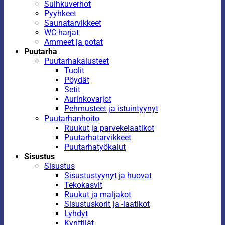
Suihkuverhot
Pyyhkeet
Saunatarvikkeet
WC-harjat
Ammeet ja potat
Puutarha
Puutarhakalusteet
Tuolit
Pöydät
Setit
Aurinkovarjot
Pehmusteet ja istuintyynyt
Puutarhanhoito
Ruukut ja parvekelaatikot
Puutarhatarvikkeet
Puutarhatyökalut
Sisustus
Sisustus
Sisustustyynyt ja huovat
Tekokasvit
Ruukut ja maljakot
Sisustuskorit ja -laatikot
Lyhdyt
Kynttilät