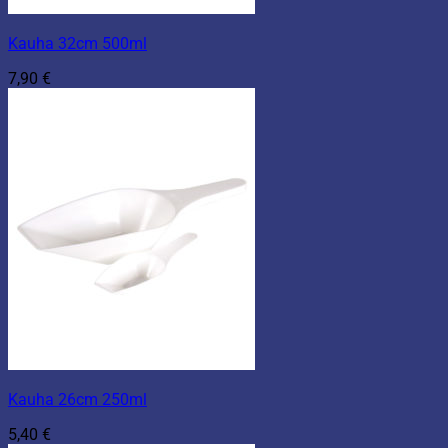
Kauha 32cm 500ml
7,90
€
Kauha 26cm 250ml
5,40
€