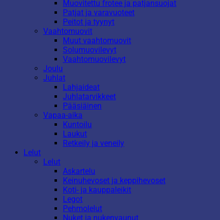
Muovitettu frotee ja patjansuojat
Patjat ja varavuoteet
Peitot ja tyynyt
Vaahtomuovit
Muut vaahtomuovit
Solumuovilevyt
Vaahtomuovilevyt
Joulu
Juhlat
Lahjaideat
Juhlatarvikkeet
Pääsiäinen
Vapaa-aika
Kuntoilu
Laukut
Retkeily ja veneily
Lelut
Lelut
Askartelu
Keinuhevoset ja keppihevoset
Koti- ja kauppaleikit
Legot
Pehmolelut
Nuket ja nukenvaunut