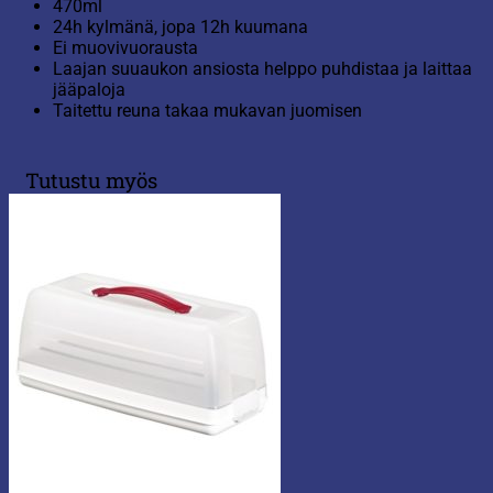
470ml
24h kylmänä, jopa 12h kuumana
Ei muovivuorausta
Laajan suuaukon ansiosta helppo puhdistaa ja laittaa
jääpaloja
Taitettu reuna takaa mukavan juomisen
Tutustu myös