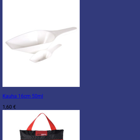
Kauha 16cm 50ml
1,60
€