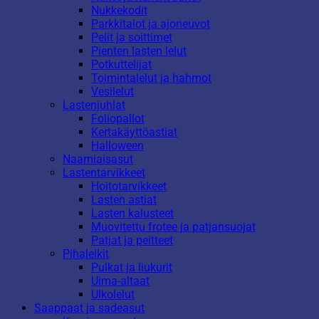
Nukkekodit
Parkkitalot ja ajoneuvot
Pelit ja soittimet
Pienten lasten lelut
Potkuttelijat
Toimintalelut ja hahmot
Vesilelut
Lastenjuhlat
Foliopallot
Kertakäyttöastiat
Halloween
Naamiaisasut
Lastentarvikkeet
Hoitotarvikkeet
Lasten astiat
Lasten kalusteet
Muovitettu frotee ja patjansuojat
Patjat ja peitteet
Pihaleikit
Pulkat ja liukurit
Uima-altaat
Ulkolelut
Saappaat ja sadeasut