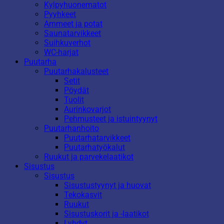
Kylpyhuonematot
Pyyhkeet
Ammeet ja potat
Saunatarvikkeet
Suihkuverhot
WC-harjat
Puutarha
Puutarhakalusteet
Setit
Pöydät
Tuolit
Aurinkovarjot
Pehmusteet ja istuintyynyt
Puutarhanhoito
Puutarhatarvikkeet
Puutarhatyökalut
Ruukut ja parvekelaatikot
Sisustus
Sisustus
Sisustustyynyt ja huovat
Tekokasvit
Ruukut
Sisustuskorit ja -laatikot
Lyhdyt