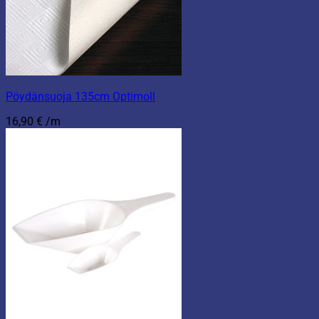
Pöydänsuoja 135cm Optimoll
16,90
€
/m