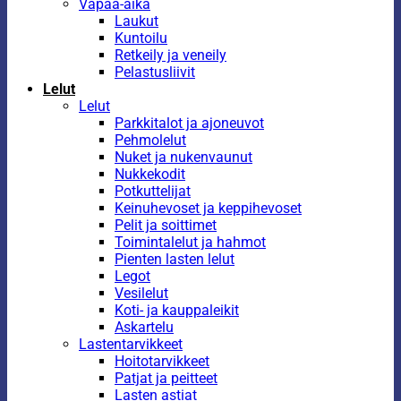
Vapaa-aika
Laukut
Kuntoilu
Retkeily ja veneily
Pelastusliivit
Lelut
Lelut
Parkkitalot ja ajoneuvot
Pehmolelut
Nuket ja nukenvaunut
Nukkekodit
Potkuttelijat
Keinuhevoset ja keppihevoset
Pelit ja soittimet
Toimintalelut ja hahmot
Pienten lasten lelut
Legot
Vesilelut
Koti- ja kauppaleikit
Askartelu
Lastentarvikkeet
Hoitotarvikkeet
Patjat ja peitteet
Lasten astiat