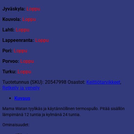
Jyväskyla:
Loppu
Kouvola:
Loppu
Lahti:
Loppu
Lappeenranta:
Loppu
Pori:
Loppu
Porvoo:
Loppu
Turku:
Loppu
Tuotetunnus (SKU):
20547998
Osastot:
Keittiötarvikkeet
,
Retkeily ja veneily
Kuvaus
Mama Watan tyylikäs ja käytännöllinen termospullo. Pitää sisällön
lämpimänä 12 tuntia ja kylmänä 24 tuntia.
Ominaisuudet: