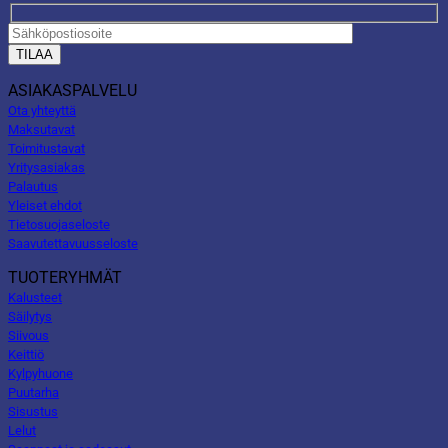
ASIAKASPALVELU
Ota yhteyttä
Maksutavat
Toimitustavat
Yritysasiakas
Palautus
Yleiset ehdot
Tietosuojaseloste
Saavutettavuusseloste
TUOTERYHMÄT
Kalusteet
Säilytys
Siivous
Keittiö
Kylpyhuone
Puutarha
Sisustus
Lelut