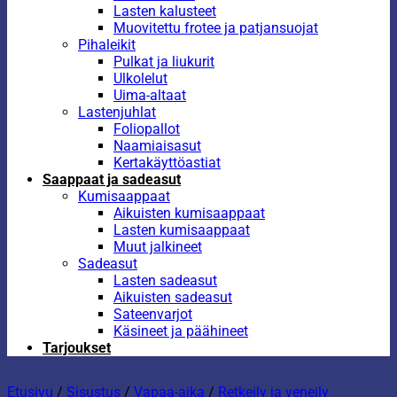
Lasten kalusteet
Muovitettu frotee ja patjansuojat
Pihaleikit
Pulkat ja liukurit
Ulkolelut
Uima-altaat
Lastenjuhlat
Foliopallot
Naamiaisasut
Kertakäyttöastiat
Saappaat ja sadeasut
Kumisaappaat
Aikuisten kumisaappaat
Lasten kumisaappaat
Muut jalkineet
Sadeasut
Lasten sadeasut
Aikuisten sadeasut
Sateenvarjot
Käsineet ja päähineet
Tarjoukset
Etusivu
/
Sisustus
/
Vapaa-aika
/
Retkeily ja veneily