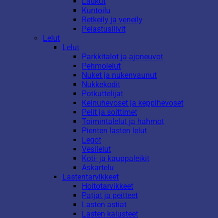
Laukut
Kuntoilu
Retkeily ja veneily
Pelastusliivit
Lelut
Lelut
Parkkitalot ja ajoneuvot
Pehmolelut
Nuket ja nukenvaunut
Nukkekodit
Potkuttelijat
Keinuhevoset ja keppihevoset
Pelit ja soittimet
Toimintalelut ja hahmot
Pienten lasten lelut
Legot
Vesilelut
Koti- ja kauppaleikit
Askartelu
Lastentarvikkeet
Hoitotarvikkeet
Patjat ja peitteet
Lasten astiat
Lasten kalusteet