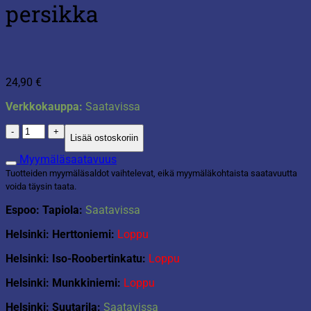
persikka
24,90
€
Verkkokauppa:
Saatavissa
Termospullo
Lisää ostoskoriin
470ml
persikka
Myymäläsaatavuus
määrä
Tuotteiden myymäläsaldot vaihtelevat, eikä myymäläkohtaista saatavuutta
voida täysin taata.
Espoo: Tapiola:
Saatavissa
Helsinki: Herttoniemi:
Loppu
Helsinki: Iso-Roobertinkatu:
Loppu
Helsinki: Munkkiniemi:
Loppu
Helsinki: Suutarila:
Saatavissa