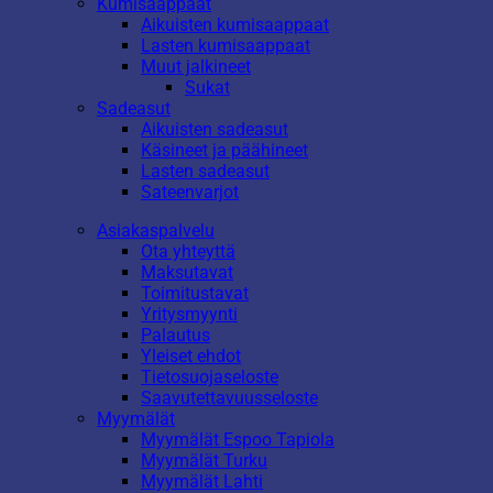
Kumisaappaat
Aikuisten kumisaappaat
Lasten kumisaappaat
Muut jalkineet
Sukat
Sadeasut
Aikuisten sadeasut
Käsineet ja päähineet
Lasten sadeasut
Sateenvarjot
Asiakaspalvelu
Ota yhteyttä
Maksutavat
Toimitustavat
Yritysmyynti
Palautus
Yleiset ehdot
Tietosuojaseloste
Saavutettavuusseloste
Myymälät
Myymälät Espoo Tapiola
Myymälät Turku
Myymälät Lahti