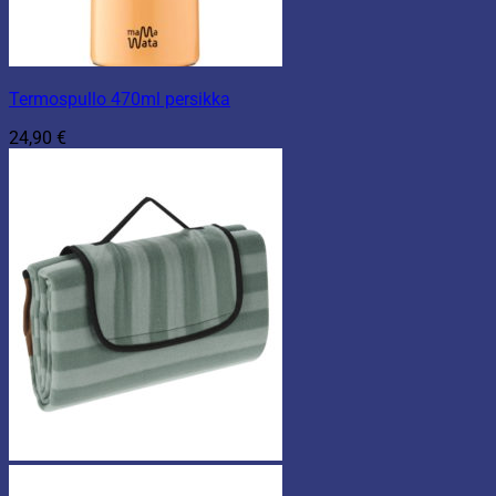
Termospullo 470ml persikka
24,90
€