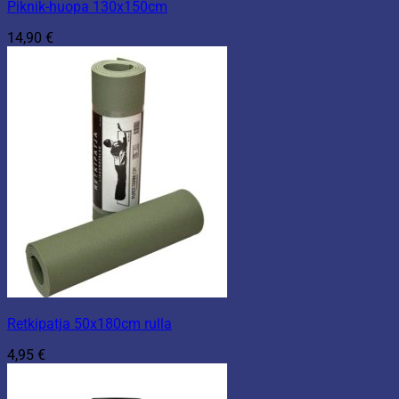
Piknik-huopa 130x150cm
14,90
€
Retkipatja 50x180cm rulla
4,95
€