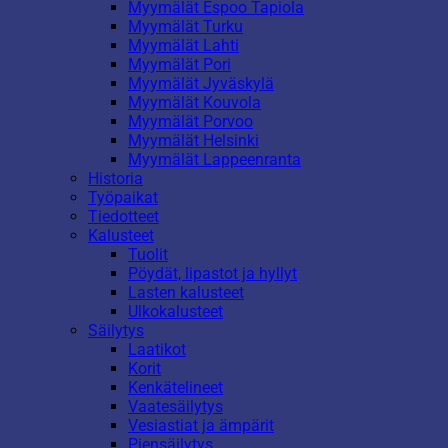
Myymälät Espoo Tapiola
Myymälät Turku
Myymälät Lahti
Myymälät Pori
Myymälät Jyväskylä
Myymälät Kouvola
Myymälät Porvoo
Myymälät Helsinki
Myymälät Lappeenranta
Historia
Työpaikat
Tiedotteet
Kalusteet
Tuolit
Pöydät, lipastot ja hyllyt
Lasten kalusteet
Ulkokalusteet
Säilytys
Laatikot
Korit
Kenkätelineet
Vaatesäilytys
Vesiastiat ja ämpärit
Piensäilytys