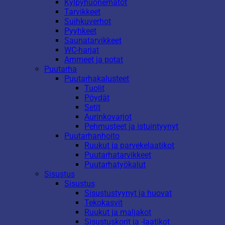
Kylpyhuonematot
Tarvikkeet
Suihkuverhot
Pyyhkeet
Saunatarvikkeet
WC-harjat
Ammeet ja potat
Puutarha
Puutarhakalusteet
Tuolit
Pöydät
Setit
Aurinkovarjot
Pehmusteet ja istuintyynyt
Puutarhanhoito
Ruukut ja parvekelaatikot
Puutarhatarvikkeet
Puutarhatyökalut
Sisustus
Sisustus
Sisustustyynyt ja huovat
Tekokasvit
Ruukut ja maljakot
Sisustuskorit ja -laatikot