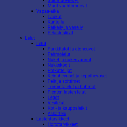
Solumuovilevyt
Muut vaahtomuovit
Vapaa-aika
Laukut
Kuntoilu
Retkeily ja veneily
Pelastusliivit
Lelut
Lelut
Parkkitalot ja ajoneuvot
Pehmolelut
Nuket ja nukenvaunut
Nukkekodit
Potkuttelijat
Keinuhevoset ja keppihevoset
Pelit ja soittimet
Toimintalelut ja hahmot
Pienten lasten lelut
Legot
Vesilelut
Koti- ja kauppaleikit
Askartelu
Lastentarvikkeet
Hoitotarvikkeet