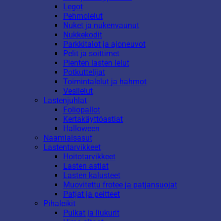
Legot
Pehmolelut
Nuket ja nukenvaunut
Nukkekodit
Parkkitalot ja ajoneuvot
Pelit ja soittimet
Pienten lasten lelut
Potkuttelijat
Toimintalelut ja hahmot
Vesilelut
Lastenjuhlat
Foliopallot
Kertakäyttöastiat
Halloween
Naamiaisasut
Lastentarvikkeet
Hoitotarvikkeet
Lasten astiat
Lasten kalusteet
Muovitettu frotee ja patjansuojat
Patjat ja peitteet
Pihaleikit
Pulkat ja liukurit