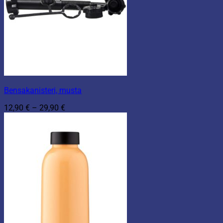
Bensakanisteri, musta
Hintaluokka:
12,90
€
–
29,90
€
12,90 €
-
29,90 €