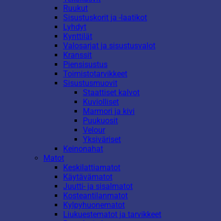
Ruukut
Sisustuskorit ja -laatikot
Lyhdyt
Kynttilät
Valosarjat ja sisustusvalot
Kranssit
Piensisustus
Toimistotarvikkeet
Sisustusmuovit
Staattiset kalvot
Kuviolliset
Marmori ja kivi
Puukuosit
Velour
Yksiväriset
Keinonahat
Matot
Keskilattiamatot
Käytävämatot
Juutti- ja sisalmatot
Kosteantilanmatot
Kylpyhuonematot
Liukuestematot ja tarvikkeet