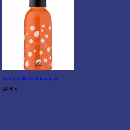
Termospullo 470ml oranssi
24,90
€