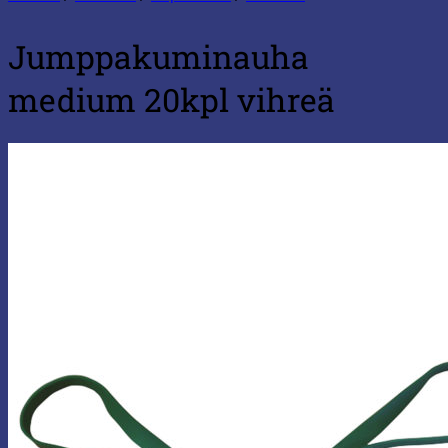
Jumppakuminauha
medium 20kpl vihreä