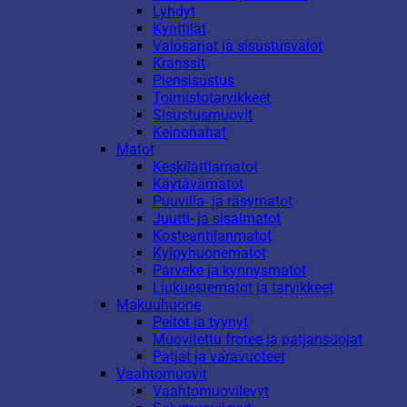
Lyhdyt
Kynttilät
Valosarjat ja sisustusvalot
Kranssit
Piensisustus
Toimistotarvikkeet
Sisustusmuovit
Keinonahat
Matot
Keskilattiamatot
Käytävämatot
Puuvilla- ja räsymatot
Juutti- ja sisalmatot
Kosteantilanmatot
Kylpyhuonematot
Parveke ja kynnysmatot
Liukuestematot ja tarvikkeet
Makuuhuone
Peitot ja tyynyt
Muovitettu frotee ja patjansuojat
Patjat ja varavuoteet
Vaahtomuovit
Vaahtomuovilevyt