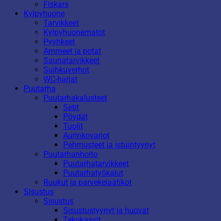
Fiskars
Kylpyhuone
Tarvikkeet
Kylpyhuonematot
Pyyhkeet
Ammeet ja potat
Saunatarvikkeet
Suihkuverhot
WC-harjat
Puutarha
Puutarhakalusteet
Setit
Pöydät
Tuolit
Aurinkovarjot
Pehmusteet ja istuintyynyt
Puutarhanhoito
Puutarhatarvikkeet
Puutarhatyökalut
Ruukut ja parvekelaatikot
Sisustus
Sisustus
Sisustustyynyt ja huovat
Tekokasvit