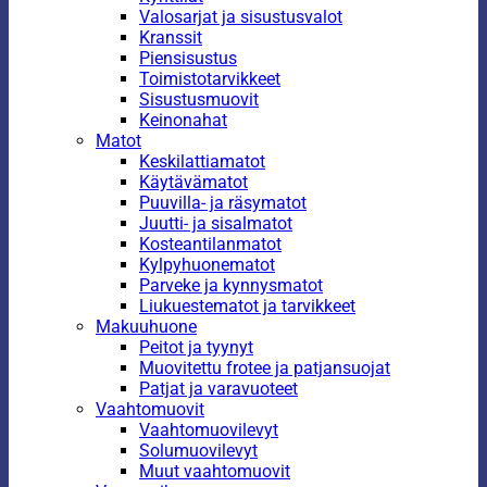
Valosarjat ja sisustusvalot
Kranssit
Piensisustus
Toimistotarvikkeet
Sisustusmuovit
Keinonahat
Matot
Keskilattiamatot
Käytävämatot
Puuvilla- ja räsymatot
Juutti- ja sisalmatot
Kosteantilanmatot
Kylpyhuonematot
Parveke ja kynnysmatot
Liukuestematot ja tarvikkeet
Makuuhuone
Peitot ja tyynyt
Muovitettu frotee ja patjansuojat
Patjat ja varavuoteet
Vaahtomuovit
Vaahtomuovilevyt
Solumuovilevyt
Muut vaahtomuovit