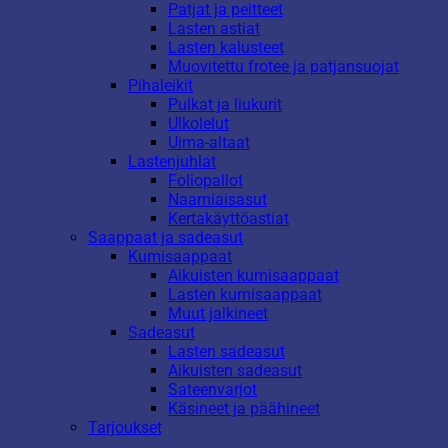
Patjat ja peitteet
Lasten astiat
Lasten kalusteet
Muovitettu frotee ja patjansuojat
Pihaleikit
Pulkat ja liukurit
Ulkolelut
Uima-altaat
Lastenjuhlat
Foliopallot
Naamiaisasut
Kertakäyttöastiat
Saappaat ja sadeasut
Kumisaappaat
Aikuisten kumisaappaat
Lasten kumisaappaat
Muut jalkineet
Sadeasut
Lasten sadeasut
Aikuisten sadeasut
Sateenvarjot
Käsineet ja päähineet
Tarjoukset