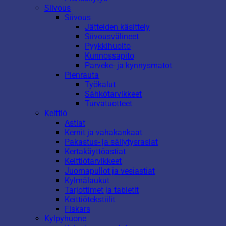
Siivous
Siivous
Jätteiden käsittely
Siivousvälineet
Pyykkihuolto
Kunnossapito
Parveke- ja kynnysmatot
Pienrauta
Työkalut
Sähkötarvikkeet
Turvatuotteet
Keittiö
Astiat
Kernit ja vahakankaat
Pakastus- ja säilytysrasiat
Kertakäyttöastiat
Keittiötarvikkeet
Juomapullot ja vesiastiat
Kylmälaukut
Tarjottimet ja tabletit
Keittiötekstiilit
Fiskars
Kylpyhuone