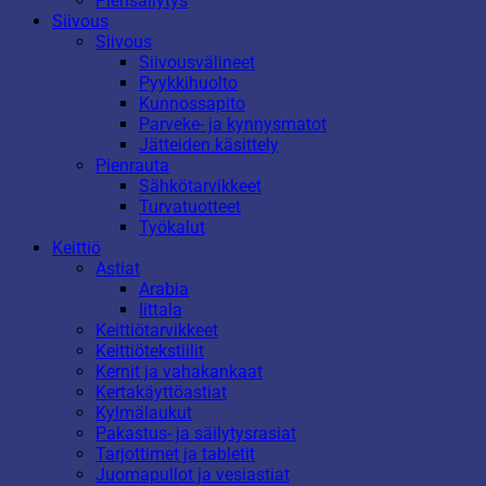
Piensäilytys
Siivous
Siivous
Siivousvälineet
Pyykkihuolto
Kunnossapito
Parveke- ja kynnysmatot
Jätteiden käsittely
Pienrauta
Sähkötarvikkeet
Turvatuotteet
Työkalut
Keittiö
Astiat
Arabia
Iittala
Keittiötarvikkeet
Keittiötekstiilit
Kernit ja vahakankaat
Kertakäyttöastiat
Kylmälaukut
Pakastus- ja säilytysrasiat
Tarjottimet ja tabletit
Juomapullot ja vesiastiat