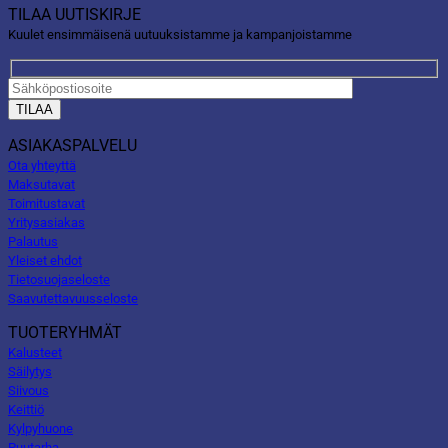
TILAA UUTISKIRJE
Kuulet ensimmäisenä uutuuksistamme ja kampanjoistamme
ASIAKASPALVELU
Ota yhteyttä
Maksutavat
Toimitustavat
Yritysasiakas
Palautus
Yleiset ehdot
Tietosuojaseloste
Saavutettavuusseloste
TUOTERYHMÄT
Kalusteet
Säilytys
Siivous
Keittiö
Kylpyhuone
Puutarha