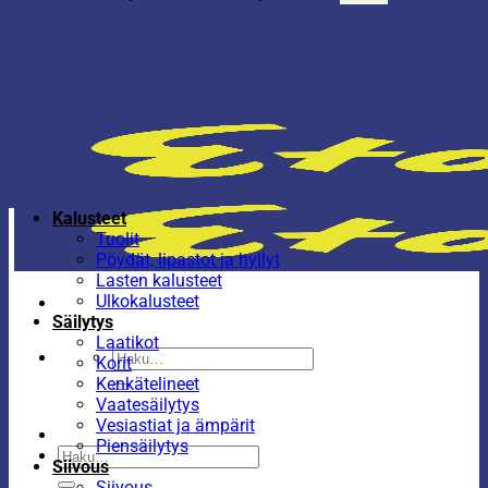
Kalusteet
Tuolit
Pöydät, lipastot ja hyllyt
Lasten kalusteet
Ulkokalusteet
Säilytys
Laatikot
Etsi:
Korit
Kenkätelineet
Vaatesäilytys
Vesiastiat ja ämpärit
Piensäilytys
Etsi:
Siivous
Siivous