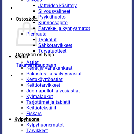
Jätteiden käsittely
Siivousvälineet
Pyykkihuolto
Ostoskori
Kunnossapito
Parveke- ja kynnysmatot
Pienrauta
Työkalut
Sähkötarvikkeet
Turvatuotteet
Ostoskori on tyhjä.
Keittiö
Astiat
Takaisin kauppaan
Kernit ja vahakankaat
Pakastus- ja säilytysrasiat
Kertakäyttöastiat
Keittiötarvikkeet
Juomapullot ja vesiastiat
Kylmälaukut
Tarjottimet ja tabletit
Keittiötekstiilit
Fiskars
Kylpyhuone
Kylpyhuonematot
Tarvikkeet