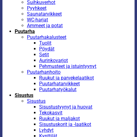
Suihkuverhot
Pyyhkeet
Saunatarvikkeet
WC-harjat
Ammeet ja potat
Puutarha
Puutarhakalusteet
Tuolit
Pöydät
Setit
Aurinkovarjot
Pehmusteet ja istuintyynyt
Puutarhanhoito
Ruukut ja parvekelaatikot
Puutarhatarvikkeet
Puutarhatyökalut
Sisustus
Sisustus
Sisustustyynyt ja huovat
Tekokasvit
Ruukut ja maljakot
Sisustuskorit ja -laatikot
Lyhdyt
Kynttilät