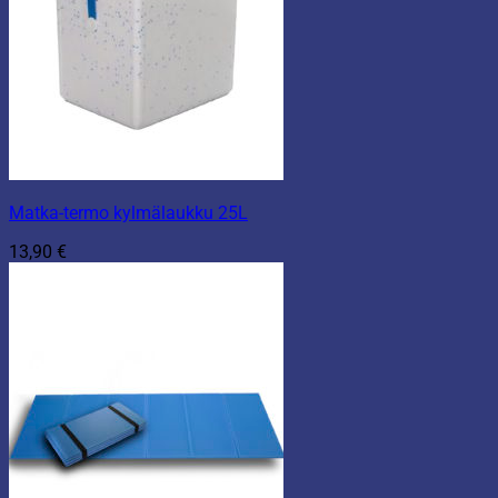
Matka-termo kylmälaukku 25L
13,90
€