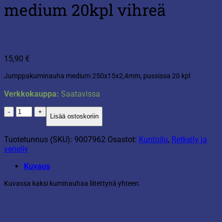
medium 20kpl vihreä
15,90
€
Jumppakuminauha medium 250x15x2,4mm, pussissa 20 kpl
Verkkokauppa:
Saatavissa
Jumppakuminauha
Lisää ostoskoriin
medium
20kpl
vihreä
Tuotetunnus (SKU):
9007962
Osastot:
Kuntoilu
,
Retkeily ja
määrä
veneily
Kuvaus
Kuvassa kaksi kuminauhaa liitettynä yhteen.