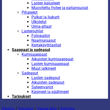
Lasten kalusteet
Muovitettu frotee ja patjansuojat
Pihaleikit
Pulkat ja liukurit
Ulkolelut
Uima-altaat
Lastenjuhlat
Foliopallot
Naamiaisasut
Kertakäyttöastiat
Saappaat ja sadeasut
Kumisaappaat
Aikuisten kumisaappaat
Lasten kumisaappaat
Muut jalkineet
Sadeasut
Lasten sadeasut
Aikuisten sadeasut
Sateenvarjot
Käsineet ja päähineet
Tarjoukset
Etusivu
/
Sisustus
/
Vapaa-aika
/
Kuntoilu