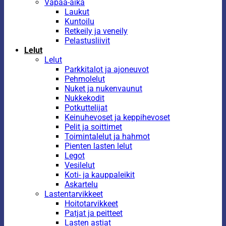
Vapaa-aika
Laukut
Kuntoilu
Retkeily ja veneily
Pelastusliivit
Lelut
Lelut
Parkkitalot ja ajoneuvot
Pehmolelut
Nuket ja nukenvaunut
Nukkekodit
Potkuttelijat
Keinuhevoset ja keppihevoset
Pelit ja soittimet
Toimintalelut ja hahmot
Pienten lasten lelut
Legot
Vesilelut
Koti- ja kauppaleikit
Askartelu
Lastentarvikkeet
Hoitotarvikkeet
Patjat ja peitteet
Lasten astiat