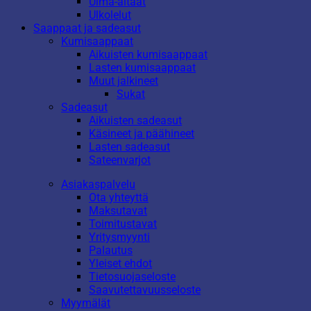
Uima-altaat
Ulkolelut
Saappaat ja sadeasut
Kumisaappaat
Aikuisten kumisaappaat
Lasten kumisaappaat
Muut jalkineet
Sukat
Sadeasut
Aikuisten sadeasut
Käsineet ja päähineet
Lasten sadeasut
Sateenvarjot
Asiakaspalvelu
Ota yhteyttä
Maksutavat
Toimitustavat
Yritysmyynti
Palautus
Yleiset ehdot
Tietosuojaseloste
Saavutettavuusseloste
Myymälät