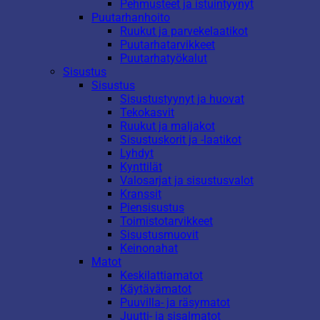
Pehmusteet ja istuintyynyt
Puutarhanhoito
Ruukut ja parvekelaatikot
Puutarhatarvikkeet
Puutarhatyökalut
Sisustus
Sisustus
Sisustustyynyt ja huovat
Tekokasvit
Ruukut ja maljakot
Sisustuskorit ja -laatikot
Lyhdyt
Kynttilät
Valosarjat ja sisustusvalot
Kranssit
Piensisustus
Toimistotarvikkeet
Sisustusmuovit
Keinonahat
Matot
Keskilattiamatot
Käytävämatot
Puuvilla- ja räsymatot
Juutti- ja sisalmatot