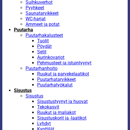
Suihkuverhot
Pyyhkeet
Saunatarvikkeet
WC-harjat
Ammeet ja potat
Puutarha
Puutarhakalusteet
Tuolit
Pöydät
Setit
Aurinkovarjot
Pehmusteet ja istuintyynyt
Puutarhanhoito
Ruukut ja parvekelaatikot
Puutarhatarvikkeet
Puutarhatyökalut
Sisustus
Sisustus
Sisustustyynyt ja huovat
Tekokasvit
Ruukut ja maljakot
Sisustuskorit ja -laatikot
Lyhdyt
Kynttilät