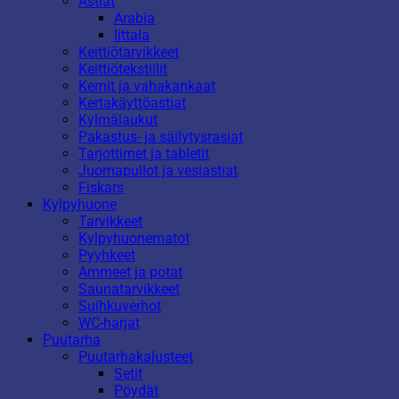
Astiat
Arabia
Iittala
Keittiötarvikkeet
Keittiötekstiilit
Kernit ja vahakankaat
Kertakäyttöastiat
Kylmälaukut
Pakastus- ja säilytysrasiat
Tarjottimet ja tabletit
Juomapullot ja vesiastiat
Fiskars
Kylpyhuone
Tarvikkeet
Kylpyhuonematot
Pyyhkeet
Ammeet ja potat
Saunatarvikkeet
Suihkuverhot
WC-harjat
Puutarha
Puutarhakalusteet
Setit
Pöydät