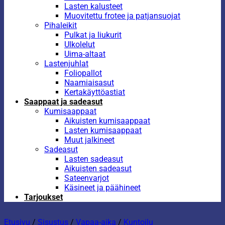
Lasten kalusteet
Muovitettu frotee ja patjansuojat
Pihaleikit
Pulkat ja liukurit
Ulkolelut
Uima-altaat
Lastenjuhlat
Foliopallot
Naamiaisasut
Kertakäyttöastiat
Saappaat ja sadeasut
Kumisaappaat
Aikuisten kumisaappaat
Lasten kumisaappaat
Muut jalkineet
Sadeasut
Lasten sadeasut
Aikuisten sadeasut
Sateenvarjot
Käsineet ja päähineet
Tarjoukset
Etusivu
/
Sisustus
/
Vapaa-aika
/
Kuntoilu