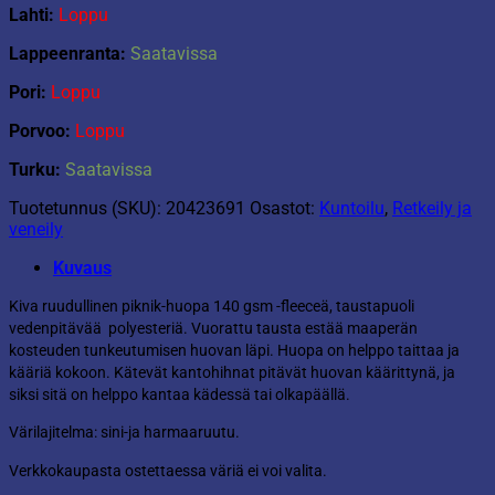
Lahti:
Loppu
Lappeenranta:
Saatavissa
Pori:
Loppu
Porvoo:
Loppu
Turku:
Saatavissa
Tuotetunnus (SKU):
20423691
Osastot:
Kuntoilu
,
Retkeily ja
veneily
Kuvaus
Kiva ruudullinen piknik-huopa 140 gsm -fleeceä, taustapuoli
vedenpitävää polyesteriä. Vuorattu tausta estää maaperän
kosteuden tunkeutumisen huovan läpi. Huopa on helppo taittaa ja
kääriä kokoon. Kätevät kantohihnat pitävät huovan käärittynä, ja
siksi sitä on helppo kantaa kädessä tai olkapäällä.
Värilajitelma: sini-ja harmaaruutu.
Verkkokaupasta ostettaessa väriä ei voi valita.