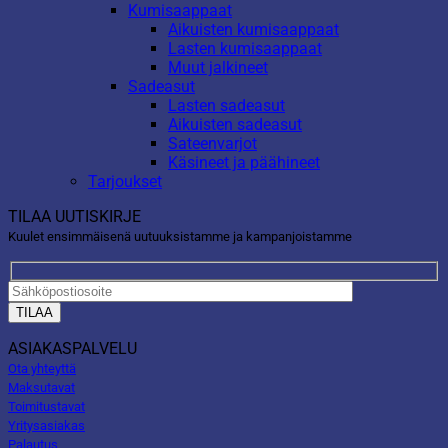
Kumisaappaat
Aikuisten kumisaappaat
Lasten kumisaappaat
Muut jalkineet
Sadeasut
Lasten sadeasut
Aikuisten sadeasut
Sateenvarjot
Käsineet ja päähineet
Tarjoukset
TILAA UUTISKIRJE
Kuulet ensimmäisenä uutuuksistamme ja kampanjoistamme
ASIAKASPALVELU
Ota yhteyttä
Maksutavat
Toimitustavat
Yritysasiakas
Palautus