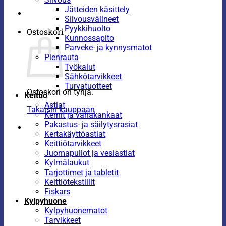
Jätteiden käsittely
Siivousvälineet
Pyykkihuolto
Ostoskori
Kunnossapito
Parveke- ja kynnysmatot
Pienrauta
Työkalut
Sähkötarvikkeet
Turvatuotteet
Ostoskori on tyhjä.
Keittiö
Astiat
Takaisin kauppaan
Kernit ja vahakankaat
Pakastus- ja säilytysrasiat
Kertakäyttöastiat
Keittiötarvikkeet
Juomapullot ja vesiastiat
Kylmälaukut
Tarjottimet ja tabletit
Keittiötekstiilit
Fiskars
Kylpyhuone
Kylpyhuonematot
Tarvikkeet