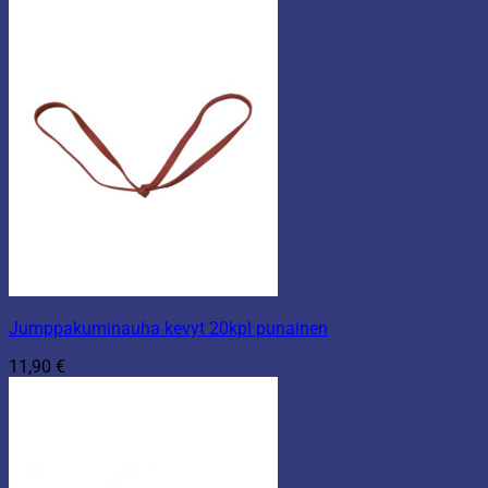
Jumppakuminauha kevyt 20kpl punainen
11,90
€