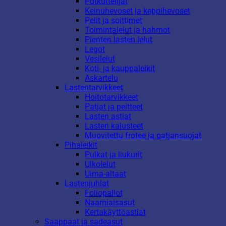
Potkuttelijat
Keinuhevoset ja keppihevoset
Pelit ja soittimet
Toimintalelut ja hahmot
Pienten lasten lelut
Legot
Vesilelut
Koti- ja kauppaleikit
Askartelu
Lastentarvikkeet
Hoitotarvikkeet
Patjat ja peitteet
Lasten astiat
Lasten kalusteet
Muovitettu frotee ja patjansuojat
Pihaleikit
Pulkat ja liukurit
Ulkolelut
Uima-altaat
Lastenjuhlat
Foliopallot
Naamiaisasut
Kertakäyttöastiat
Saappaat ja sadeasut