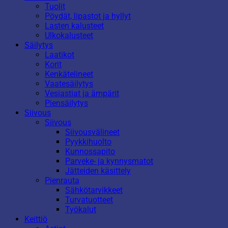
Tuolit
Pöydät, lipastot ja hyllyt
Lasten kalusteet
Ulkokalusteet
Säilytys
Laatikot
Korit
Kenkätelineet
Vaatesäilytys
Vesiastiat ja ämpärit
Piensäilytys
Siivous
Siivous
Siivousvälineet
Pyykkihuolto
Kunnossapito
Parveke- ja kynnysmatot
Jätteiden käsittely
Pienrauta
Sähkötarvikkeet
Turvatuotteet
Työkalut
Keittiö