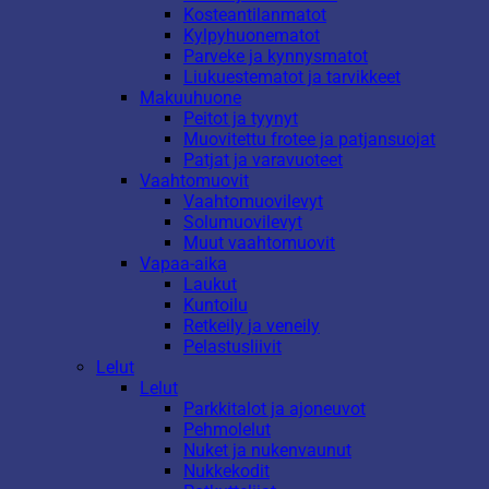
Kosteantilanmatot
Kylpyhuonematot
Parveke ja kynnysmatot
Liukuestematot ja tarvikkeet
Makuuhuone
Peitot ja tyynyt
Muovitettu frotee ja patjansuojat
Patjat ja varavuoteet
Vaahtomuovit
Vaahtomuovilevyt
Solumuovilevyt
Muut vaahtomuovit
Vapaa-aika
Laukut
Kuntoilu
Retkeily ja veneily
Pelastusliivit
Lelut
Lelut
Parkkitalot ja ajoneuvot
Pehmolelut
Nuket ja nukenvaunut
Nukkekodit