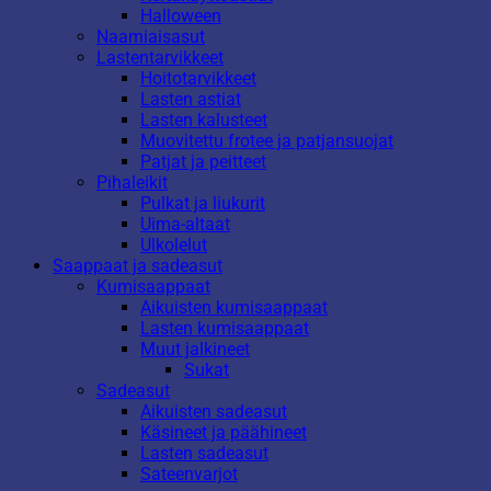
Halloween
Naamiaisasut
Lastentarvikkeet
Hoitotarvikkeet
Lasten astiat
Lasten kalusteet
Muovitettu frotee ja patjansuojat
Patjat ja peitteet
Pihaleikit
Pulkat ja liukurit
Uima-altaat
Ulkolelut
Saappaat ja sadeasut
Kumisaappaat
Aikuisten kumisaappaat
Lasten kumisaappaat
Muut jalkineet
Sukat
Sadeasut
Aikuisten sadeasut
Käsineet ja päähineet
Lasten sadeasut
Sateenvarjot