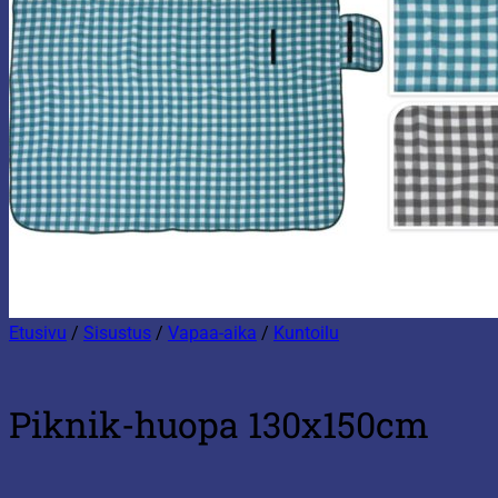
Etusivu
/
Sisustus
/
Vapaa-aika
/
Kuntoilu
Piknik-huopa 130x150cm