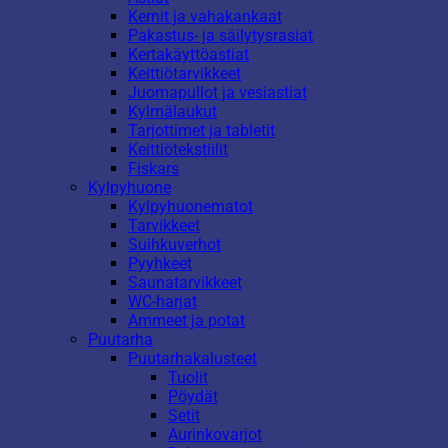
Kernit ja vahakankaat
Pakastus- ja säilytysrasiat
Kertakäyttöastiat
Keittiötarvikkeet
Juomapullot ja vesiastiat
Kylmälaukut
Tarjottimet ja tabletit
Keittiötekstiilit
Fiskars
Kylpyhuone
Kylpyhuonematot
Tarvikkeet
Suihkuverhot
Pyyhkeet
Saunatarvikkeet
WC-harjat
Ammeet ja potat
Puutarha
Puutarhakalusteet
Tuolit
Pöydät
Setit
Aurinkovarjot