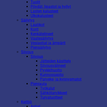
Tuolit
Pöydät, lipastot ja hyllyt
Lasten kalusteet
Ulkokalusteet
Säilytys
Laatikot
Korit
Kenkätelineet
Vaatesäilytys
Vesiastiat ja ämpärit
Piensäilytys
Siivous
Siivous
Jätteiden käsittely
Siivousvälineet
Pyykkihuolto
Kunnossapito
Parveke- ja kynnysmatot
Pienrauta
Työkalut
Sähkötarvikkeet
Turvatuotteet
Keittiö
Astiat