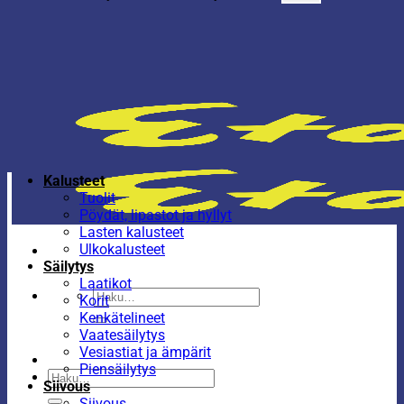
Kalusteet
Tuolit
Pöydät, lipastot ja hyllyt
Lasten kalusteet
Ulkokalusteet
Säilytys
Laatikot
Etsi:
Korit
Kenkätelineet
Vaatesäilytys
Vesiastiat ja ämpärit
Piensäilytys
Etsi:
Siivous
Siivous