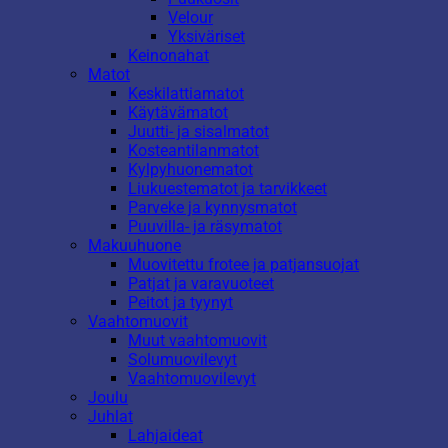
Velour
Yksiväriset
Keinonahat
Matot
Keskilattiamatot
Käytävämatot
Juutti- ja sisalmatot
Kosteantilanmatot
Kylpyhuonematot
Liukuestematot ja tarvikkeet
Parveke ja kynnysmatot
Puuvilla- ja räsymatot
Makuuhuone
Muovitettu frotee ja patjansuojat
Patjat ja varavuoteet
Peitot ja tyynyt
Vaahtomuovit
Muut vaahtomuovit
Solumuovilevyt
Vaahtomuovilevyt
Joulu
Juhlat
Lahjaideat