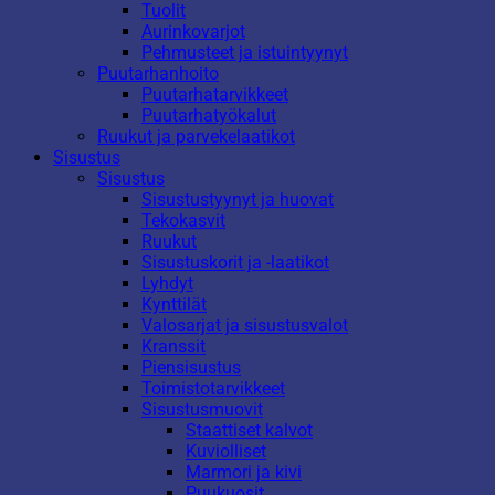
Tuolit
Aurinkovarjot
Pehmusteet ja istuintyynyt
Puutarhanhoito
Puutarhatarvikkeet
Puutarhatyökalut
Ruukut ja parvekelaatikot
Sisustus
Sisustus
Sisustustyynyt ja huovat
Tekokasvit
Ruukut
Sisustuskorit ja -laatikot
Lyhdyt
Kynttilät
Valosarjat ja sisustusvalot
Kranssit
Piensisustus
Toimistotarvikkeet
Sisustusmuovit
Staattiset kalvot
Kuviolliset
Marmori ja kivi
Puukuosit