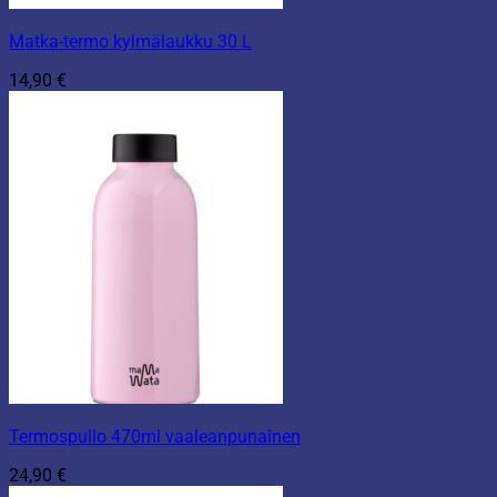
Matka-termo kylmälaukku 30 L
14,90
€
Termospullo 470ml vaaleanpunainen
24,90
€