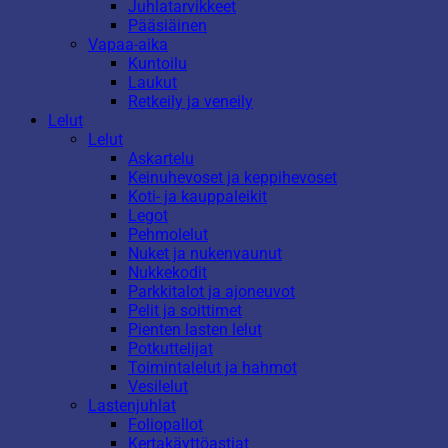
Juhlatarvikkeet
Pääsiäinen
Vapaa-aika
Kuntoilu
Laukut
Retkeily ja veneily
Lelut
Lelut
Askartelu
Keinuhevoset ja keppihevoset
Koti- ja kauppaleikit
Legot
Pehmolelut
Nuket ja nukenvaunut
Nukkekodit
Parkkitalot ja ajoneuvot
Pelit ja soittimet
Pienten lasten lelut
Potkuttelijat
Toimintalelut ja hahmot
Vesilelut
Lastenjuhlat
Foliopallot
Kertakäyttöastiat