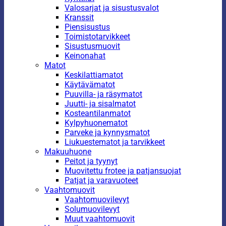
Valosarjat ja sisustusvalot
Kranssit
Piensisustus
Toimistotarvikkeet
Sisustusmuovit
Keinonahat
Matot
Keskilattiamatot
Käytävämatot
Puuvilla- ja räsymatot
Juutti- ja sisalmatot
Kosteantilanmatot
Kylpyhuonematot
Parveke ja kynnysmatot
Liukuestematot ja tarvikkeet
Makuuhuone
Peitot ja tyynyt
Muovitettu frotee ja patjansuojat
Patjat ja varavuoteet
Vaahtomuovit
Vaahtomuovilevyt
Solumuovilevyt
Muut vaahtomuovit