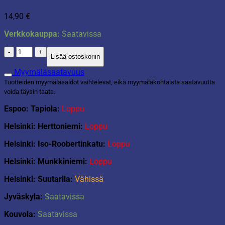
14,90
€
Verkkokauppa:
Saatavissa
Piknik-
Lisää ostoskoriin
huopa
130x150cm
Myymäläsaatavuus
määrä
Tuotteiden myymäläsaldot vaihtelevat, eikä myymäläkohtaista saatavuutta
voida täysin taata.
Espoo: Tapiola:
Loppu
Helsinki: Herttoniemi:
Loppu
Helsinki: Iso-Roobertinkatu:
Loppu
Helsinki: Munkkiniemi:
Loppu
Helsinki: Suutarila:
Vähissä
Jyväskyla:
Saatavissa
Kouvola:
Saatavissa