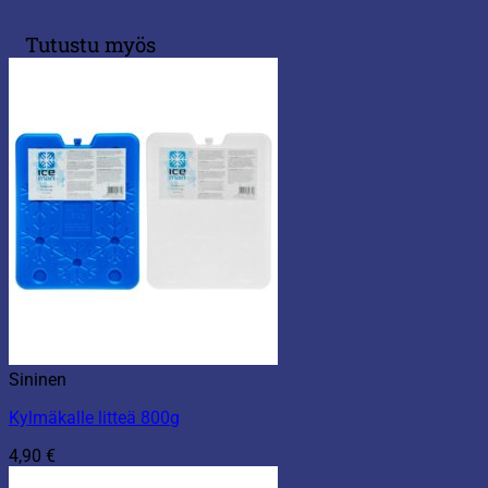
Tutustu myös
Sininen
Kylmäkalle litteä 800g
4,90
€