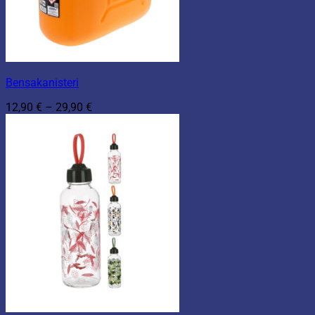
Bensakanisteri
Hintaluokka:
12,90
€
–
29,90
€
12,90 €
-
29,90 €