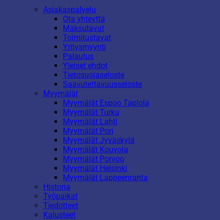
Asiakaspalvelu
Ota yhteyttä
Maksutavat
Toimitustavat
Yritysmyynti
Palautus
Yleiset ehdot
Tietosuojaseloste
Saavutettavuusseloste
Myymälät
Myymälät Espoo Tapiola
Myymälät Turku
Myymälät Lahti
Myymälät Pori
Myymälät Jyväskylä
Myymälät Kouvola
Myymälät Porvoo
Myymälät Helsinki
Myymälät Lappeenranta
Historia
Työpaikat
Tiedotteet
Kalusteet