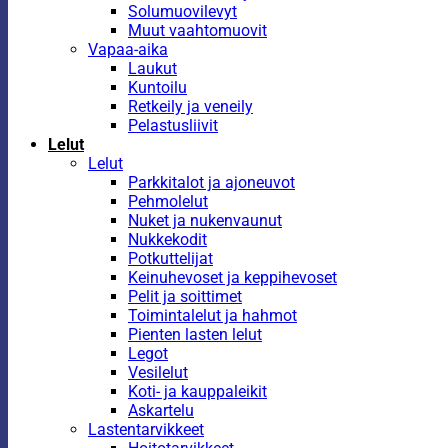
Solumuovilevyt
Muut vaahtomuovit
Vapaa-aika
Laukut
Kuntoilu
Retkeily ja veneily
Pelastusliivit
Lelut
Lelut
Parkkitalot ja ajoneuvot
Pehmolelut
Nuket ja nukenvaunut
Nukkekodit
Potkuttelijat
Keinuhevoset ja keppihevoset
Pelit ja soittimet
Toimintalelut ja hahmot
Pienten lasten lelut
Legot
Vesilelut
Koti- ja kauppaleikit
Askartelu
Lastentarvikkeet