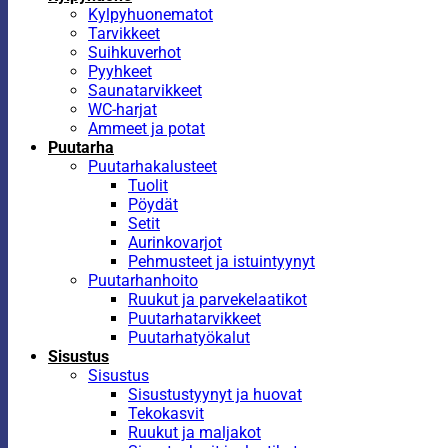
Kylpyhuonematot
Tarvikkeet
Suihkuverhot
Pyyhkeet
Saunatarvikkeet
WC-harjat
Ammeet ja potat
Puutarha
Puutarhakalusteet
Tuolit
Pöydät
Setit
Aurinkovarjot
Pehmusteet ja istuintyynyt
Puutarhanhoito
Ruukut ja parvekelaatikot
Puutarhatarvikkeet
Puutarhatyökalut
Sisustus
Sisustus
Sisustustyynyt ja huovat
Tekokasvit
Ruukut ja maljakot