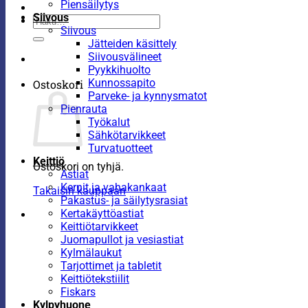
Piensäilytys
Siivous
Etsi:
Siivous
Jätteiden käsittely
Siivousvälineet
Pyykkihuolto
Kunnossapito
Ostoskori
Parveke- ja kynnysmatot
Pienrauta
Työkalut
Sähkötarvikkeet
Turvatuotteet
Keittiö
Ostoskori on tyhjä.
Astiat
Kernit ja vahakankaat
Takaisin kauppaan
Pakastus- ja säilytysrasiat
Kertakäyttöastiat
Keittiötarvikkeet
Juomapullot ja vesiastiat
Kylmälaukut
Tarjottimet ja tabletit
Keittiötekstiilit
Fiskars
Kylpyhuone