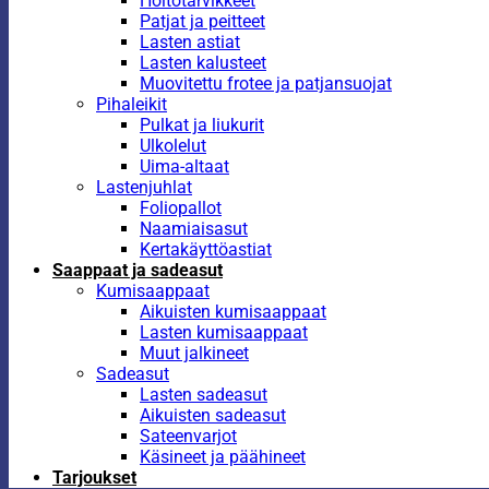
Hoitotarvikkeet
Patjat ja peitteet
Lasten astiat
Lasten kalusteet
Muovitettu frotee ja patjansuojat
Pihaleikit
Pulkat ja liukurit
Ulkolelut
Uima-altaat
Lastenjuhlat
Foliopallot
Naamiaisasut
Kertakäyttöastiat
Saappaat ja sadeasut
Kumisaappaat
Aikuisten kumisaappaat
Lasten kumisaappaat
Muut jalkineet
Sadeasut
Lasten sadeasut
Aikuisten sadeasut
Sateenvarjot
Käsineet ja päähineet
Tarjoukset