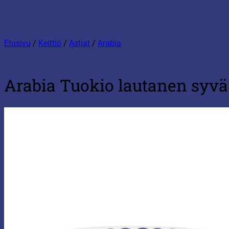
Etusivu
/
Keittiö
/
Astiat
/
Arabia
Arabia Tuokio lautanen syvä