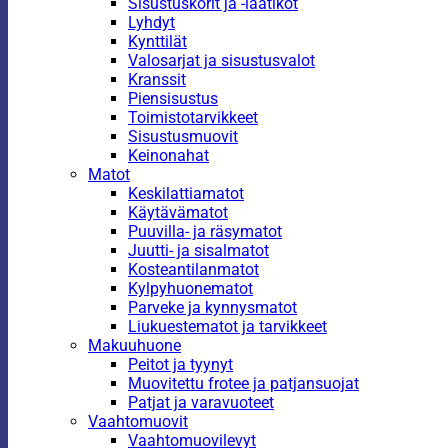
Sisustuskorit ja -laatikot
Lyhdyt
Kynttilät
Valosarjat ja sisustusvalot
Kranssit
Piensisustus
Toimistotarvikkeet
Sisustusmuovit
Keinonahat
Matot
Keskilattiamatot
Käytävämatot
Puuvilla- ja räsymatot
Juutti- ja sisalmatot
Kosteantilanmatot
Kylpyhuonematot
Parveke ja kynnysmatot
Liukuestematot ja tarvikkeet
Makuuhuone
Peitot ja tyynyt
Muovitettu frotee ja patjansuojat
Patjat ja varavuoteet
Vaahtomuovit
Vaahtomuovilevyt