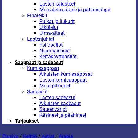
Lasten kalusteet
Muovitettu frotee ja patjansuojat
Pihaleikit
Pulkat ja liukurit
Ulkolelut
Uima-altaat
Lastenjuhlat
Foliopallot
Naamiaisasut
Kertakäyttöastiat
Saappaat ja sadeasut
Kumisaappaat
Aikuisten kumisaappaat
Lasten kumisaappaat
Muut jalkineet
Sadeasut
Lasten sadeasut
Aikuisten sadeasut
Sateenvarjot
Käsineet ja päähineet
Tarjoukset
Etusivu
/
Keittiö
/
Astiat
/
Arabia