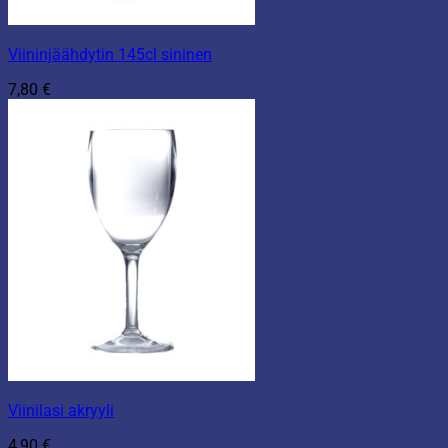
Viininjäähdytin 145cl sininen
7,80
€
Viinilasi akryyli
4,90
€