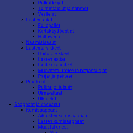
Potkuttelijat
Toimintalelut ja hahmot
Vesilelut
Lastenjuhlat
Foliopallot
Kertakäyttöastiat
Halloween
Naamiaisasut
Lastentarvikkeet
Hoitotarvikkeet
Lasten astiat
Lasten kalusteet
Muovitettu frotee ja patjansuojat
Patjat ja peitteet
Pihaleikit
Pulkat ja liukurit
Uima-altaat
Ulkolelut
Saappaat ja sadeasut
Kumisaappaat
Aikuisten kumisaappaat
Lasten kumisaappaat
Muut jalkineet
Sukat