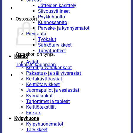
Jätteiden käsittely
Siivousvälineet
Pyykkihuolto
Ostoskori
Kunnossapito
Parveke- ja kynnysmatot
Pienrauta
Työkalut
Sähkötarvikkeet
Turvatuotteet
Ostoskori on tyhjä.
Keittiö
Astiat
Takaisin kauppaan
Kernit ja vahakankaat
Pakastus- ja säilytysrasiat
Kertakäyttöastiat
Keittiötarvikkeet
Juomapullot ja vesiastiat
Kylmälaukut
Tarjottimet ja tabletit
Keittiötekstiilit
Fiskars
Kylpyhuone
Kylpyhuonematot
Tarvikkeet