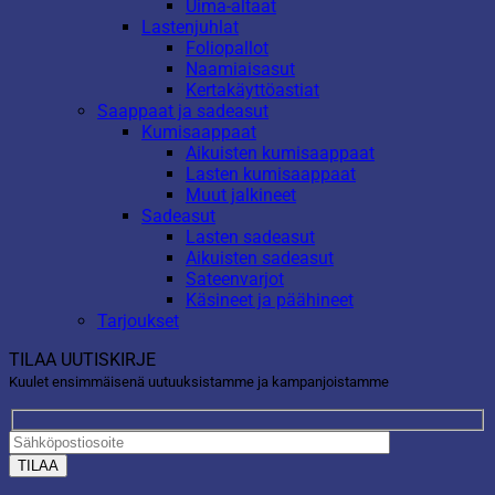
Uima-altaat
Lastenjuhlat
Foliopallot
Naamiaisasut
Kertakäyttöastiat
Saappaat ja sadeasut
Kumisaappaat
Aikuisten kumisaappaat
Lasten kumisaappaat
Muut jalkineet
Sadeasut
Lasten sadeasut
Aikuisten sadeasut
Sateenvarjot
Käsineet ja päähineet
Tarjoukset
TILAA UUTISKIRJE
Kuulet ensimmäisenä uutuuksistamme ja kampanjoistamme