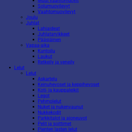
Muut vaahtomuovit
Solumuovilevyt
Vaahtomuovilevyt
Joulu
Juhlat
Lahjaideat
Juhlatarvikkeet
Pääsiäinen
Vapaa-aika
Kuntoilu
Laukut
Retkeily ja veneily
Lelut
Lelut
Askartelu
Keinuhevoset ja keppihevoset
Koti- ja kauppaleikit
Legot
Pehmolelut
Nuket ja nukenvaunut
Nukkekodit
Parkkitalot ja ajoneuvot
Pelit ja soittimet
Pienten lasten lelut