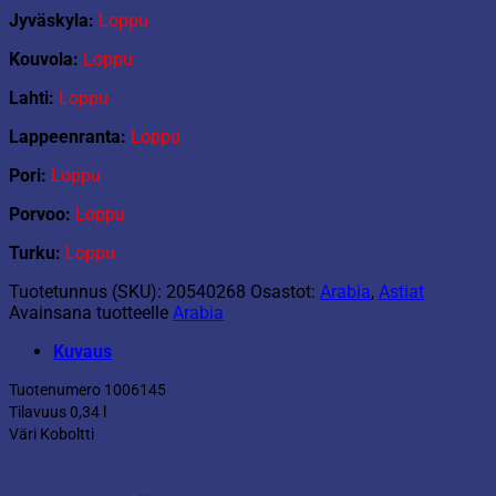
Jyväskyla:
Loppu
Kouvola:
Loppu
Lahti:
Loppu
Lappeenranta:
Loppu
Pori:
Loppu
Porvoo:
Loppu
Turku:
Loppu
Tuotetunnus (SKU):
20540268
Osastot:
Arabia
,
Astiat
Avainsana tuotteelle
Arabia
Kuvaus
Tuotenumero 1006145
Tilavuus 0,34 l
Väri Koboltti