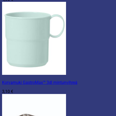
Korvamuki GastroMax™ 3dl mintunvihreä
3,10
€