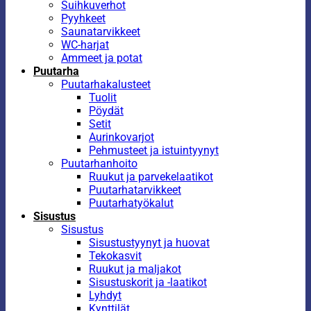
Suihkuverhot
Pyyhkeet
Saunatarvikkeet
WC-harjat
Ammeet ja potat
Puutarha
Puutarhakalusteet
Tuolit
Pöydät
Setit
Aurinkovarjot
Pehmusteet ja istuintyynyt
Puutarhanhoito
Ruukut ja parvekelaatikot
Puutarhatarvikkeet
Puutarhatyökalut
Sisustus
Sisustus
Sisustustyynyt ja huovat
Tekokasvit
Ruukut ja maljakot
Sisustuskorit ja -laatikot
Lyhdyt
Kynttilät