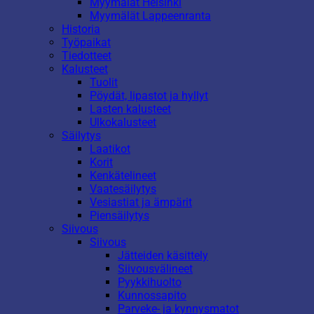
Myymälät Helsinki
Myymälät Lappeenranta
Historia
Työpaikat
Tiedotteet
Kalusteet
Tuolit
Pöydät, lipastot ja hyllyt
Lasten kalusteet
Ulkokalusteet
Säilytys
Laatikot
Korit
Kenkätelineet
Vaatesäilytys
Vesiastiat ja ämpärit
Piensäilytys
Siivous
Siivous
Jätteiden käsittely
Siivousvälineet
Pyykkihuolto
Kunnossapito
Parveke- ja kynnysmatot