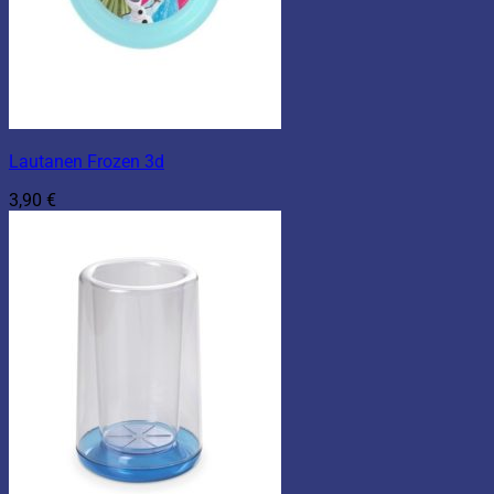
Lautanen Frozen 3d
3,90
€