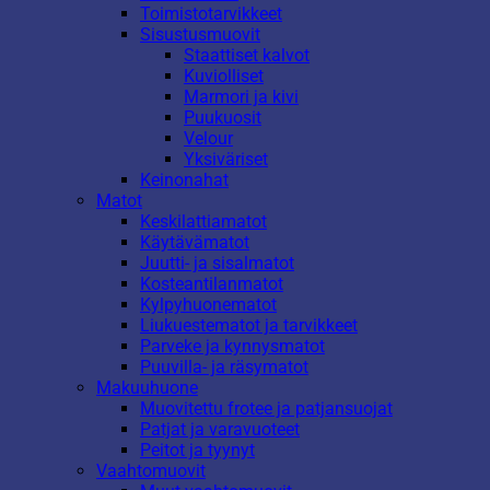
Toimistotarvikkeet
Sisustusmuovit
Staattiset kalvot
Kuviolliset
Marmori ja kivi
Puukuosit
Velour
Yksiväriset
Keinonahat
Matot
Keskilattiamatot
Käytävämatot
Juutti- ja sisalmatot
Kosteantilanmatot
Kylpyhuonematot
Liukuestematot ja tarvikkeet
Parveke ja kynnysmatot
Puuvilla- ja räsymatot
Makuuhuone
Muovitettu frotee ja patjansuojat
Patjat ja varavuoteet
Peitot ja tyynyt
Vaahtomuovit