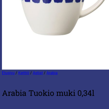
Etusivu
/
Keittiö
/
Astiat
/
Arabia
Arabia Tuokio muki 0,34l