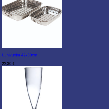
Uunivuoka 42x30cm
22,30
€