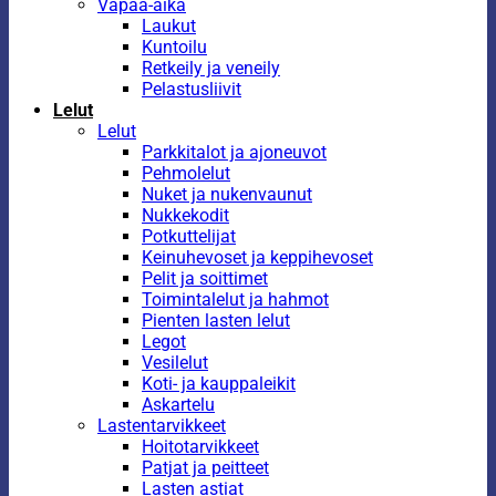
Vapaa-aika
Laukut
Kuntoilu
Retkeily ja veneily
Pelastusliivit
Lelut
Lelut
Parkkitalot ja ajoneuvot
Pehmolelut
Nuket ja nukenvaunut
Nukkekodit
Potkuttelijat
Keinuhevoset ja keppihevoset
Pelit ja soittimet
Toimintalelut ja hahmot
Pienten lasten lelut
Legot
Vesilelut
Koti- ja kauppaleikit
Askartelu
Lastentarvikkeet
Hoitotarvikkeet
Patjat ja peitteet
Lasten astiat