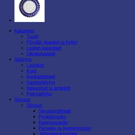
Kalusteet
Tuolit
Pöydät, lipastot ja hyllyt
Lasten kalusteet
Ulkokalusteet
Säilytys
Laatikot
Korit
Kenkätelineet
Vaatesäilytys
Vesiastiat ja ämpärit
Piensäilytys
Siivous
Siivous
Siivousvälineet
Pyykkihuolto
Kunnossapito
Parveke- ja kynnysmatot
Jätteiden käsittely