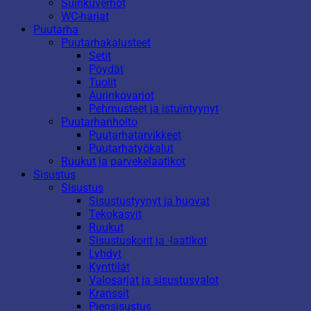
Suihkuverhot
WC-harjat
Puutarha
Puutarhakalusteet
Setit
Pöydät
Tuolit
Aurinkovarjot
Pehmusteet ja istuintyynyt
Puutarhanhoito
Puutarhatarvikkeet
Puutarhatyökalut
Ruukut ja parvekelaatikot
Sisustus
Sisustus
Sisustustyynyt ja huovat
Tekokasvit
Ruukut
Sisustuskorit ja -laatikot
Lyhdyt
Kynttilät
Valosarjat ja sisustusvalot
Kranssit
Piensisustus