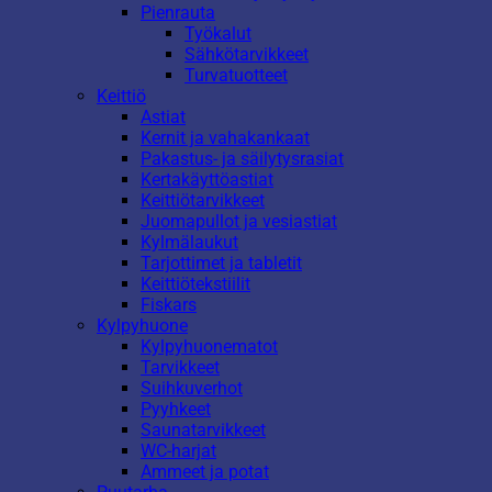
Pienrauta
Työkalut
Sähkötarvikkeet
Turvatuotteet
Keittiö
Astiat
Kernit ja vahakankaat
Pakastus- ja säilytysrasiat
Kertakäyttöastiat
Keittiötarvikkeet
Juomapullot ja vesiastiat
Kylmälaukut
Tarjottimet ja tabletit
Keittiötekstiilit
Fiskars
Kylpyhuone
Kylpyhuonematot
Tarvikkeet
Suihkuverhot
Pyyhkeet
Saunatarvikkeet
WC-harjat
Ammeet ja potat