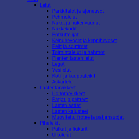
Lelut
Parkkitalot ja ajoneuvot
Pehmolelut
Nuket ja nukenvaunut
Nukkekodit
Potkuttelijat
Keinuhevoset ja keppihevoset
Pelit ja soittimet
Toimintalelut ja hahmot
Pienten lasten lelut
Legot
Vesilelut
Koti- ja kauppaleikit
Askartelu
Lastentarvikkeet
Hoitotarvikkeet
Patjat ja peitteet
Lasten astiat
Lasten kalusteet
Muovitettu frotee ja patjansuojat
Pihaleikit
Pulkat ja liukurit
Ulkolelut