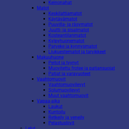
Keinonahat
Matot
Keskilattiamatot
Käytävämatot
Puuvilla- ja räsymatot
Juutti- ja sisalmatot
Kosteantilanmatot
Kylpyhuonematot
Parveke ja kynnysmatot
Liukuestematot ja tarvikkeet
Makuuhuone
Peitot ja tyynyt
Muovitettu frotee ja patjansuojat
Patjat ja varavuoteet
Vaahtomuovit
Vaahtomuovilevyt
Solumuovilevyt
Muut vaahtomuovit
Vapaa-aika
Laukut
Kuntoilu
Retkeily ja veneily
Pelastusliivit
Lelut