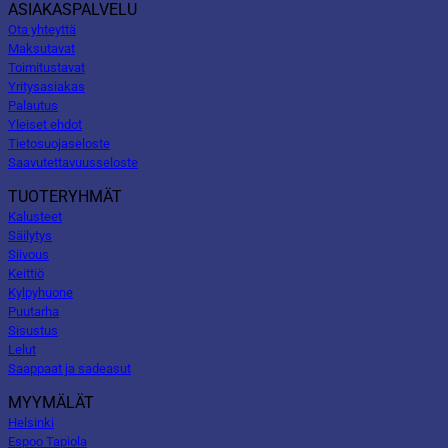
ASIAKASPALVELU
Ota yhteyttä
Maksutavat
Toimitustavat
Yritysasiakas
Palautus
Yleiset ehdot
Tietosuojaseloste
Saavutettavuusseloste
TUOTERYHMÄT
Kalusteet
Säilytys
Siivous
Keittiö
Kylpyhuone
Puutarha
Sisustus
Lelut
Saappaat ja sadeasut
MYYMÄLÄT
Helsinki
Espoo Tapiola