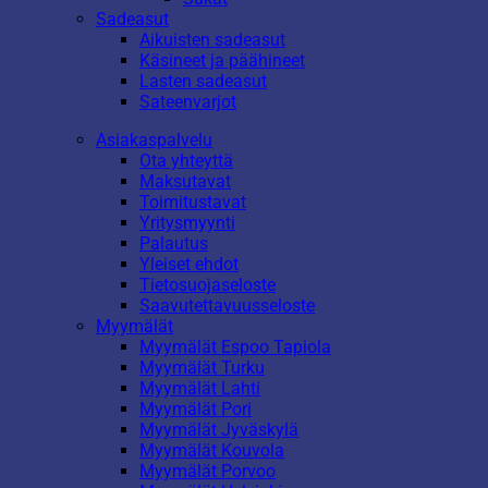
Sadeasut
Aikuisten sadeasut
Käsineet ja päähineet
Lasten sadeasut
Sateenvarjot
Asiakaspalvelu
Ota yhteyttä
Maksutavat
Toimitustavat
Yritysmyynti
Palautus
Yleiset ehdot
Tietosuojaseloste
Saavutettavuusseloste
Myymälät
Myymälät Espoo Tapiola
Myymälät Turku
Myymälät Lahti
Myymälät Pori
Myymälät Jyväskylä
Myymälät Kouvola
Myymälät Porvoo