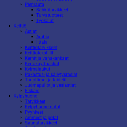
Pienrauta
Sähkötarvikkeet
Turvatuotteet
Työkalut
Keittiö
Astiat
Arabia
Iittala
Keittiötarvikkeet
Keittiötekstiilit
Kernit ja vahakankaat
Kertakäyttöastiat
Kylmälaukut
Pakastus- ja säilytysrasiat
Tarjottimet ja tabletit
Juomapullot ja vesiastiat
Fiskars
Kylpyhuone
Tarvikkeet
Kylpyhuonematot
Pyyhkeet
Ammeet ja potat
Saunatarvikkeet