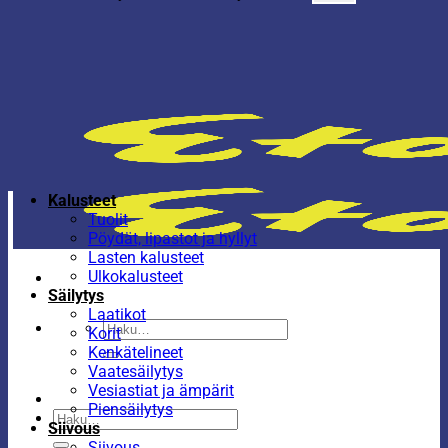
Kalusteet
Tuolit
Pöydät, lipastot ja hyllyt
Lasten kalusteet
Ulkokalusteet
Säilytys
Laatikot
Etsi:
Korit
Kenkätelineet
Vaatesäilytys
Vesiastiat ja ämpärit
Piensäilytys
Etsi:
Siivous
Siivous