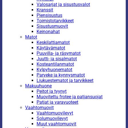
Valosarjat ja sisustusvalot
Kranssit
Piensisustus
Toimistotarvikkeet
Sisustusmuovit
Keinonahat
Matot
Keskilattiamatot
Käytävämatot
Puuvilla- ja räsymatot
Juutti- ja sisalmatot
Kosteantilanmatot
Kylpyhuonematot
Parveke ja kynnysmatot
Liukuestematot ja tarvikkeet
Makuuhuone
Peitot ja tyynyt
Muovitettu frotee ja patjansuojat
Patjat ja varavuoteet
Vaahtomuovit
Vaahtomuovilevyt
Solumuovilevyt
Muut vaahtomuovit