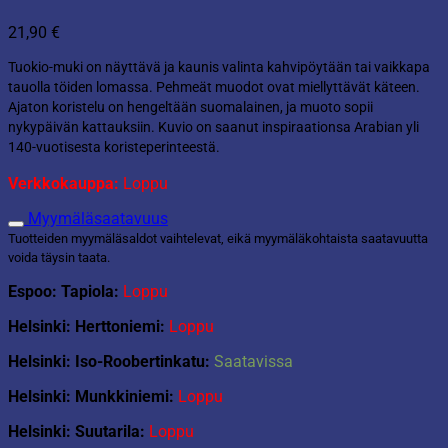
21,90
€
Tuokio-muki on näyttävä ja kaunis valinta kahvipöytään tai vaikkapa
tauolla töiden lomassa. Pehmeät muodot ovat miellyttävät käteen.
Ajaton koristelu on hengeltään suomalainen, ja muoto sopii
nykypäivän kattauksiin. Kuvio on saanut inspiraationsa Arabian yli
140-vuotisesta koristeperinteestä.
Verkkokauppa:
Loppu
Myymäläsaatavuus
Tuotteiden myymäläsaldot vaihtelevat, eikä myymäläkohtaista saatavuutta
voida täysin taata.
Espoo: Tapiola:
Loppu
Helsinki: Herttoniemi:
Loppu
Helsinki: Iso-Roobertinkatu:
Saatavissa
Helsinki: Munkkiniemi:
Loppu
Helsinki: Suutarila:
Loppu