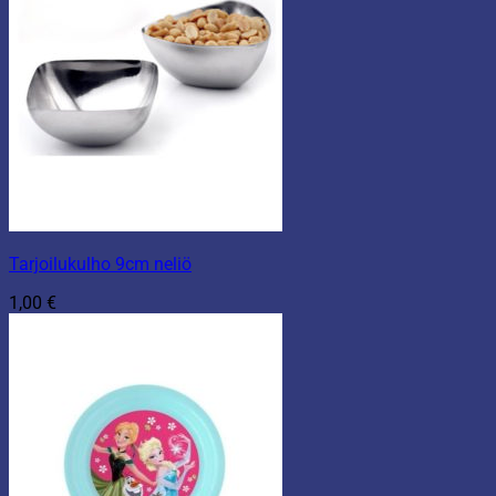
Tarjoilukulho 9cm neliö
1,00
€