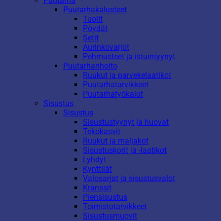
Puutarha
Puutarhakalusteet
Tuolit
Pöydät
Setit
Aurinkovarjot
Pehmusteet ja istuintyynyt
Puutarhanhoito
Ruukut ja parvekelaatikot
Puutarhatarvikkeet
Puutarhatyökalut
Sisustus
Sisustus
Sisustustyynyt ja huovat
Tekokasvit
Ruukut ja maljakot
Sisustuskorit ja -laatikot
Lyhdyt
Kynttilät
Valosarjat ja sisustusvalot
Kranssit
Piensisustus
Toimistotarvikkeet
Sisustusmuovit