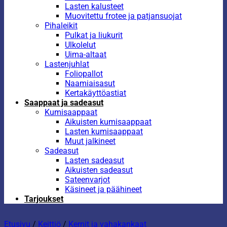
Lasten kalusteet
Muovitettu frotee ja patjansuojat
Pihaleikit
Pulkat ja liukurit
Ulkolelut
Uima-altaat
Lastenjuhlat
Foliopallot
Naamiaisasut
Kertakäyttöastiat
Saappaat ja sadeasut
Kumisaappaat
Aikuisten kumisaappaat
Lasten kumisaappaat
Muut jalkineet
Sadeasut
Lasten sadeasut
Aikuisten sadeasut
Sateenvarjot
Käsineet ja päähineet
Tarjoukset
Etusivu
/
Keittiö
/
Kernit ja vahakankaat