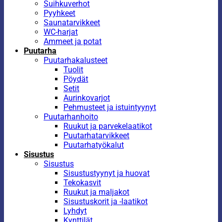
Suihkuverhot
Pyyhkeet
Saunatarvikkeet
WC-harjat
Ammeet ja potat
Puutarha
Puutarhakalusteet
Tuolit
Pöydät
Setit
Aurinkovarjot
Pehmusteet ja istuintyynyt
Puutarhanhoito
Ruukut ja parvekelaatikot
Puutarhatarvikkeet
Puutarhatyökalut
Sisustus
Sisustus
Sisustustyynyt ja huovat
Tekokasvit
Ruukut ja maljakot
Sisustuskorit ja -laatikot
Lyhdyt
Kynttilät