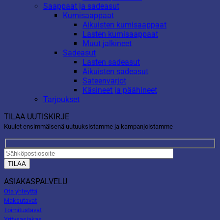
Saappaat ja sadeasut
Kumisaappaat
Aikuisten kumisaappaat
Lasten kumisaappaat
Muut jalkineet
Sadeasut
Lasten sadeasut
Aikuisten sadeasut
Sateenvarjot
Käsineet ja päähineet
Tarjoukset
TILAA UUTISKIRJE
Kuulet ensimmäisenä uutuuksistamme ja kampanjoistamme
ASIAKASPALVELU
Ota yhteyttä
Maksutavat
Toimitustavat
Yritysasiakas