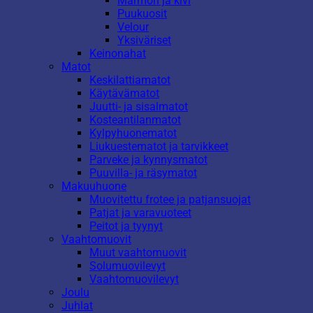
Marmori ja kivi
Puukuosit
Velour
Yksiväriset
Keinonahat
Matot
Keskilattiamatot
Käytävämatot
Juutti- ja sisalmatot
Kosteantilanmatot
Kylpyhuonematot
Liukuestematot ja tarvikkeet
Parveke ja kynnysmatot
Puuvilla- ja räsymatot
Makuuhuone
Muovitettu frotee ja patjansuojat
Patjat ja varavuoteet
Peitot ja tyynyt
Vaahtomuovit
Muut vaahtomuovit
Solumuovilevyt
Vaahtomuovilevyt
Joulu
Juhlat