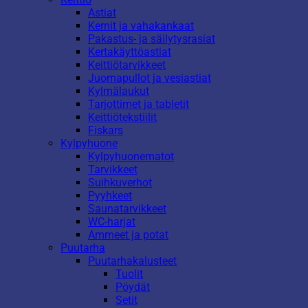
Astiat
Kernit ja vahakankaat
Pakastus- ja säilytysrasiat
Kertakäyttöastiat
Keittiötarvikkeet
Juomapullot ja vesiastiat
Kylmälaukut
Tarjottimet ja tabletit
Keittiötekstiilit
Fiskars
Kylpyhuone
Kylpyhuonematot
Tarvikkeet
Suihkuverhot
Pyyhkeet
Saunatarvikkeet
WC-harjat
Ammeet ja potat
Puutarha
Puutarhakalusteet
Tuolit
Pöydät
Setit