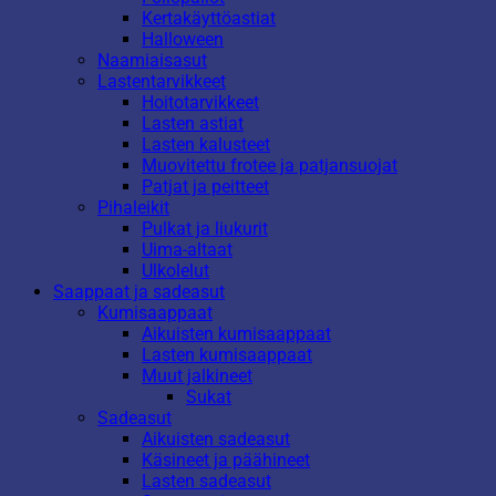
Kertakäyttöastiat
Halloween
Naamiaisasut
Lastentarvikkeet
Hoitotarvikkeet
Lasten astiat
Lasten kalusteet
Muovitettu frotee ja patjansuojat
Patjat ja peitteet
Pihaleikit
Pulkat ja liukurit
Uima-altaat
Ulkolelut
Saappaat ja sadeasut
Kumisaappaat
Aikuisten kumisaappaat
Lasten kumisaappaat
Muut jalkineet
Sukat
Sadeasut
Aikuisten sadeasut
Käsineet ja päähineet
Lasten sadeasut