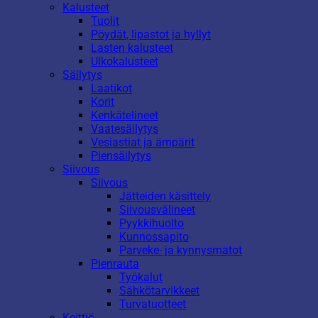
Kalusteet
Tuolit
Pöydät, lipastot ja hyllyt
Lasten kalusteet
Ulkokalusteet
Säilytys
Laatikot
Korit
Kenkätelineet
Vaatesäilytys
Vesiastiat ja ämpärit
Piensäilytys
Siivous
Siivous
Jätteiden käsittely
Siivousvälineet
Pyykkihuolto
Kunnossapito
Parveke- ja kynnysmatot
Pienrauta
Työkalut
Sähkötarvikkeet
Turvatuotteet
Keittiö