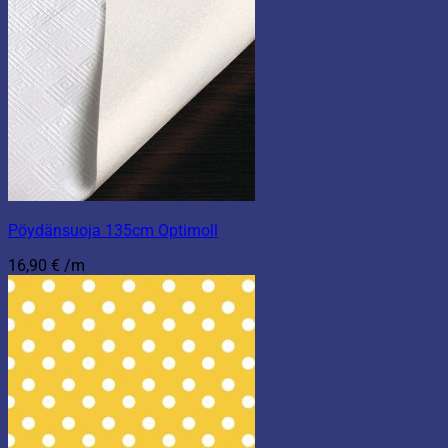
Pöydänsuoja 135cm Optimoll
16,90
€
/m