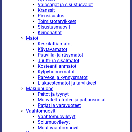
Valosarjat ja sisustusvalot
Kranssit
Piensisustus
Toimistotarvikkeet
Sisustusmuovit
Keinonahat
Matot
Keskilattiamatot
Käytävämatot
Puuvilla- ja räsymatot
Juutti- ja sisalmatot
Kosteantilanmatot
Kylpyhuonematot
Parveke ja kynnysmatot
Liukuestematot ja tarvikkeet
Makuuhuone
Peitot ja tyynyt
Muovitettu frotee ja patjansuojat
Patjat ja varavuoteet
Vaahtomuovit
Vaahtomuovilevyt
Solumuovilevyt
Muut vaahtomuovit