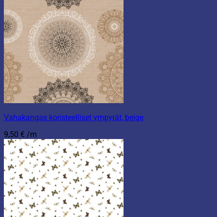
Vahakangas koristeelliset ympyrät, beige
9,50
€
/m