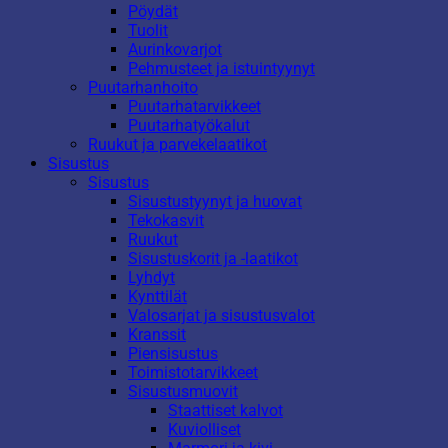
Pöydät
Tuolit
Aurinkovarjot
Pehmusteet ja istuintyynyt
Puutarhanhoito
Puutarhatarvikkeet
Puutarhatyökalut
Ruukut ja parvekelaatikot
Sisustus
Sisustus
Sisustustyynyt ja huovat
Tekokasvit
Ruukut
Sisustuskorit ja -laatikot
Lyhdyt
Kynttilät
Valosarjat ja sisustusvalot
Kranssit
Piensisustus
Toimistotarvikkeet
Sisustusmuovit
Staattiset kalvot
Kuviolliset