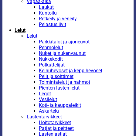
Vapaa-aika
Laukut
Kuntoilu
Retkeily ja veneily
Pelastusliivit
Lelut
Lelut
Parkkitalot ja ajoneuvot
Pehmolelut
Nuket ja nukenvaunut
Nukkekodit
Potkuttelijat
Keinuhevoset ja keppihevoset
Pelit ja soittimet
Toimintalelut ja hahmot
Pienten lasten lelut
Legot
Vesilelut
Koti- ja kauppaleikit
Askartelu
Lastentarvikkeet
Hoitotarvikkeet
Patjat ja peitteet
Lasten astiat