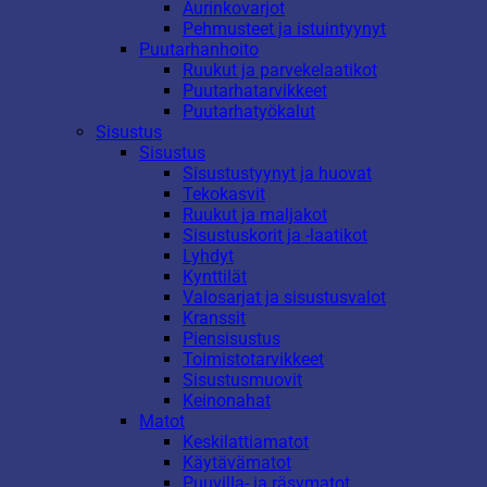
Aurinkovarjot
Pehmusteet ja istuintyynyt
Puutarhanhoito
Ruukut ja parvekelaatikot
Puutarhatarvikkeet
Puutarhatyökalut
Sisustus
Sisustus
Sisustustyynyt ja huovat
Tekokasvit
Ruukut ja maljakot
Sisustuskorit ja -laatikot
Lyhdyt
Kynttilät
Valosarjat ja sisustusvalot
Kranssit
Piensisustus
Toimistotarvikkeet
Sisustusmuovit
Keinonahat
Matot
Keskilattiamatot
Käytävämatot
Puuvilla- ja räsymatot