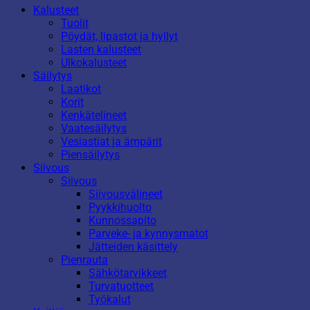
Kalusteet
Tuolit
Pöydät, lipastot ja hyllyt
Lasten kalusteet
Ulkokalusteet
Säilytys
Laatikot
Korit
Kenkätelineet
Vaatesäilytys
Vesiastiat ja ämpärit
Piensäilytys
Siivous
Siivous
Siivousvälineet
Pyykkihuolto
Kunnossapito
Parveke- ja kynnysmatot
Jätteiden käsittely
Pienrauta
Sähkötarvikkeet
Turvatuotteet
Työkalut