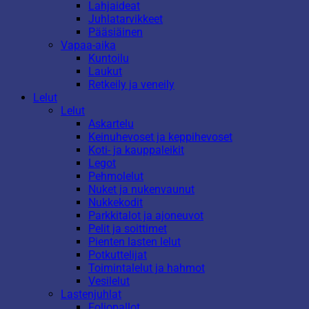
Lahjaideat
Juhlatarvikkeet
Pääsiäinen
Vapaa-aika
Kuntoilu
Laukut
Retkeily ja veneily
Lelut
Lelut
Askartelu
Keinuhevoset ja keppihevoset
Koti- ja kauppaleikit
Legot
Pehmolelut
Nuket ja nukenvaunut
Nukkekodit
Parkkitalot ja ajoneuvot
Pelit ja soittimet
Pienten lasten lelut
Potkuttelijat
Toimintalelut ja hahmot
Vesilelut
Lastenjuhlat
Foliopallot