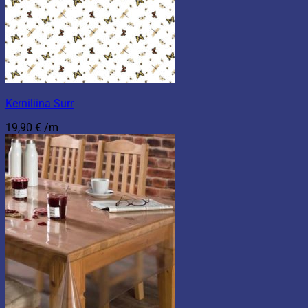
Kerniliina Surr
19,90
€
/m