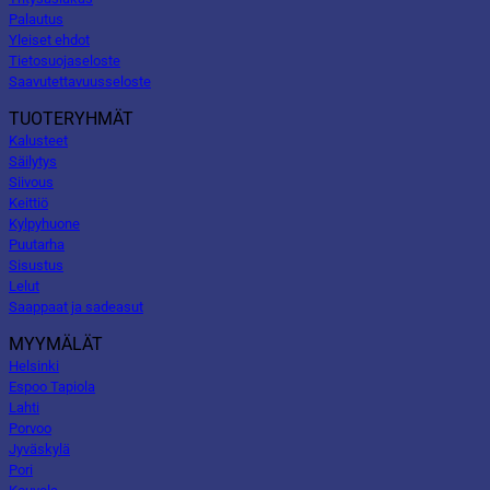
Palautus
Yleiset ehdot
Tietosuojaseloste
Saavutettavuusseloste
TUOTERYHMÄT
Kalusteet
Säilytys
Siivous
Keittiö
Kylpyhuone
Puutarha
Sisustus
Lelut
Saappaat ja sadeasut
MYYMÄLÄT
Helsinki
Espoo Tapiola
Lahti
Porvoo
Jyväskylä
Pori