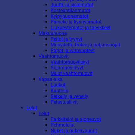
Juutti- ja sisalmatot
Kosteantilanmatot
Kylpyhuonematot
Parveke ja kynnysmatot
Liukuestematot ja tarvikkeet
Makuuhuone
Peitot ja tyynyt
Muovitettu frotee ja patjansuojat
Patjat ja varavuoteet
Vaahtomuovit
Vaahtomuovilevyt
Solumuovilevyt
Muut vaahtomuovit
Vapaa-aika
Laukut
Kuntoilu
Retkeily ja veneily
Pelastusliivit
Lelut
Lelut
Parkkitalot ja ajoneuvot
Pehmolelut
Nuket ja nukenvaunut