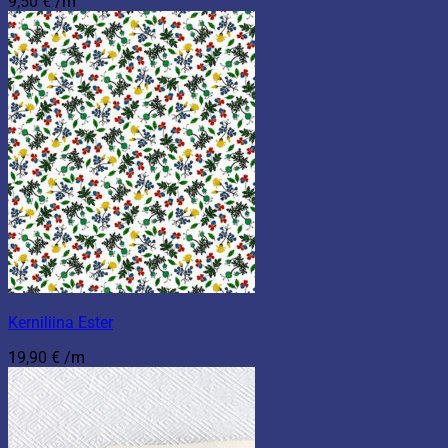
9,50
€
/m
Kerniliina Ester
19,90
€
/m