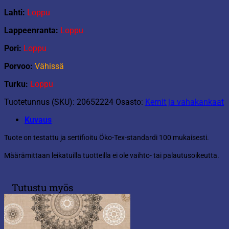
Lahti:
Loppu
Lappeenranta:
Loppu
Pori:
Loppu
Porvoo:
Vähissä
Turku:
Loppu
Tuotetunnus (SKU):
20652224
Osasto:
Kernit ja vahakankaat
Kuvaus
Tuote on testattu ja sertifioitu Öko-Tex-standardi 100 mukaisesti.
Määrämittaan leikatuilla tuotteilla ei ole vaihto- tai palautusoikeutta.
Tutustu myös