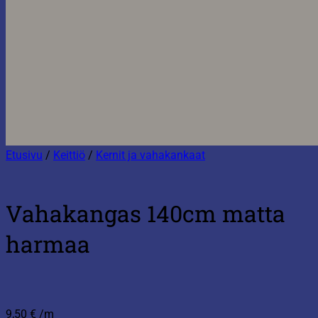
Etusivu
/
Keittiö
/
Kernit ja vahakankaat
Vahakangas 140cm matta
harmaa
9,50
€
/m