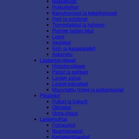
Nukkekodit
Potkuttelijat
Keinuhevoset ja keppihevoset
Pelit ja soittimet
Toimintalelut ja hahmot
Pienten lasten lelut
Legot
Vesilelut
Koti- ja kauppaleikit
Askartelu
Lastentarvikkeet
Hoitotarvikkeet
Patjat ja peitteet
Lasten astiat
Lasten kalusteet
Muovitettu frotee ja patjansuojat
Pihaleikit
Pulkat ja liukurit
Ulkolelut
Uima-altaat
Lastenjuhlat
Foliopallot
Naamiaisasut
Kertakäyttöastiat