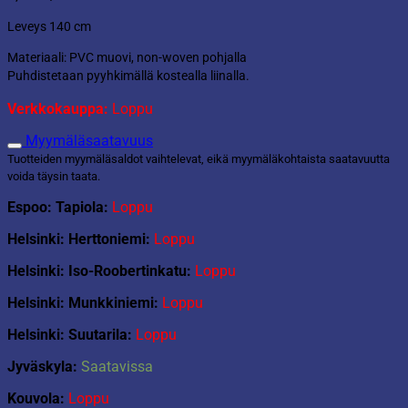
Leveys 140 cm
Materiaali: PVC muovi, non-woven pohjalla
Puhdistetaan pyyhkimällä kostealla liinalla.
Verkkokauppa:
Loppu
Myymäläsaatavuus
Tuotteiden myymäläsaldot vaihtelevat, eikä myymäläkohtaista saatavuutta
voida täysin taata.
Espoo: Tapiola:
Loppu
Helsinki: Herttoniemi:
Loppu
Helsinki: Iso-Roobertinkatu:
Loppu
Helsinki: Munkkiniemi:
Loppu
Helsinki: Suutarila:
Loppu
Jyväskyla:
Saatavissa
Kouvola:
Loppu