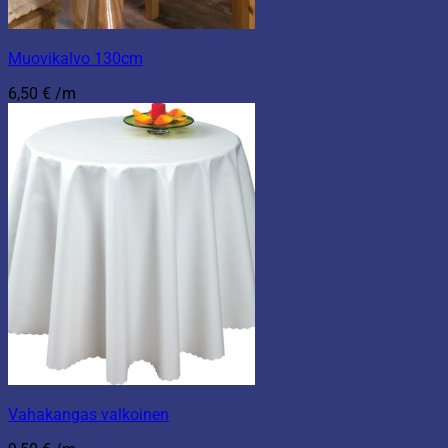
Muovikalvo 130cm
6,50
€
/m
Vahakangas valkoinen