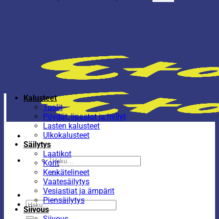
Kalusteet
Tuolit
Pöydät, lipastot ja hyllyt
Lasten kalusteet
Ulkokalusteet
Säilytys
Laatikot
Etsi:
Korit
Kenkätelineet
Vaatesäilytys
Vesiastiat ja ämpärit
Piensäilytys
Etsi:
Siivous
Siivous