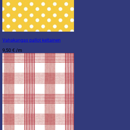
Vahakangas pallot keltainen
9,50
€
/m