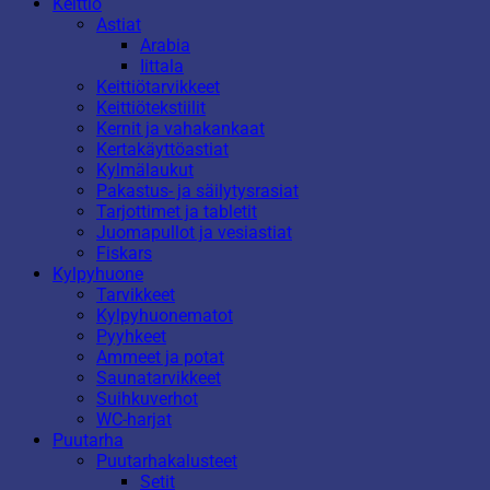
Keittiö
Astiat
Arabia
Iittala
Keittiötarvikkeet
Keittiötekstiilit
Kernit ja vahakankaat
Kertakäyttöastiat
Kylmälaukut
Pakastus- ja säilytysrasiat
Tarjottimet ja tabletit
Juomapullot ja vesiastiat
Fiskars
Kylpyhuone
Tarvikkeet
Kylpyhuonematot
Pyyhkeet
Ammeet ja potat
Saunatarvikkeet
Suihkuverhot
WC-harjat
Puutarha
Puutarhakalusteet
Setit