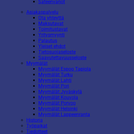
Sateenvarjot
Asiakaspalvelu
Ota yhteyttä
Maksutavat
Toimitustavat
Yritysmyynti
Palautus
Yleiset ehdot
Tietosuojaseloste
Saavutettavuusseloste
Myymälät
Myymälät Espoo Tapiola
Myymälät Turku
Myymälät Lahti
Myymälät Pori
Myymälät Jyväskylä
Myymälät Kouvola
Myymälät Porvoo
Myymälät Helsinki
Myymälät Lappeenranta
Historia
Työpaikat
Tiedotteet