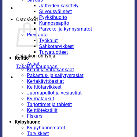
Jätteiden käsittely
Siivousvälineet
Pyykkihuolto
Ostoskori
Kunnossapito
Parveke- ja kynnysmatot
Pienrauta
Työkalut
Sähkötarvikkeet
Turvatuotteet
Ostoskori on tyhjä.
Keittiö
Astiat
Takaisin kauppaan
Kernit ja vahakankaat
Pakastus- ja säilytysrasiat
Kertakäyttöastiat
Keittiötarvikkeet
Juomapullot ja vesiastiat
Kylmälaukut
Tarjottimet ja tabletit
Keittiötekstiilit
Fiskars
Kylpyhuone
Kylpyhuonematot
Tarvikkeet