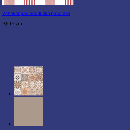
Vahakangas Ruudukko punainen
9,50
€
/m