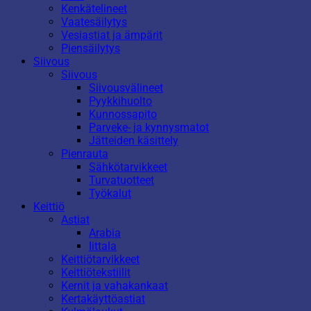
Kenkätelineet
Vaatesäilytys
Vesiastiat ja ämpärit
Piensäilytys
Siivous
Siivous
Siivousvälineet
Pyykkihuolto
Kunnossapito
Parveke- ja kynnysmatot
Jätteiden käsittely
Pienrauta
Sähkötarvikkeet
Turvatuotteet
Työkalut
Keittiö
Astiat
Arabia
Iittala
Keittiötarvikkeet
Keittiötekstiilit
Kernit ja vahakankaat
Kertakäyttöastiat