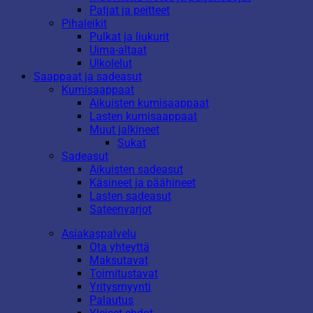
Patjat ja peitteet
Pihaleikit
Pulkat ja liukurit
Uima-altaat
Ulkolelut
Saappaat ja sadeasut
Kumisaappaat
Aikuisten kumisaappaat
Lasten kumisaappaat
Muut jalkineet
Sukat
Sadeasut
Aikuisten sadeasut
Käsineet ja päähineet
Lasten sadeasut
Sateenvarjot
Asiakaspalvelu
Ota yhteyttä
Maksutavat
Toimitustavat
Yritysmyynti
Palautus