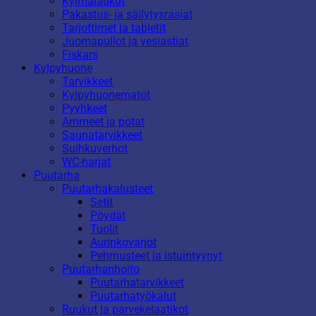
Kylmälaukut
Pakastus- ja säilytysrasiat
Tarjottimet ja tabletit
Juomapullot ja vesiastiat
Fiskars
Kylpyhuone
Tarvikkeet
Kylpyhuonematot
Pyyhkeet
Ammeet ja potat
Saunatarvikkeet
Suihkuverhot
WC-harjat
Puutarha
Puutarhakalusteet
Setit
Pöydät
Tuolit
Aurinkovarjot
Pehmusteet ja istuintyynyt
Puutarhanhoito
Puutarhatarvikkeet
Puutarhatyökalut
Ruukut ja parvekelaatikot