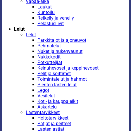
Vapaa-aika
Laukut
Kuntoilu
Retkeily ja veneily
Pelastusliivit
Lelut
Lelut
Parkkitalot ja ajoneuvot
Pehmolelut
Nuket ja nukenvaunut
Nukkekodit
Potkuttelijat
Keinuhevoset ja keppihevoset
Pelit ja soittimet
Toimintalelut ja hahmot
Pienten lasten lelut
Legot
Vesilelut
Koti- ja kauppaleikit
Askartelu
Lastentarvikkeet
Hoitotarvikkeet
Patjat ja peitteet
Lasten astiat