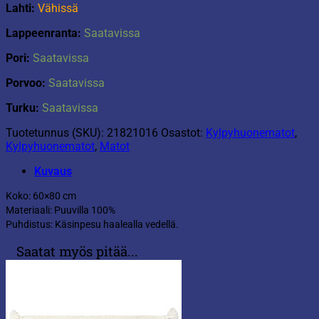
Lahti:
Vähissä
Lappeenranta:
Saatavissa
Pori:
Saatavissa
Porvoo:
Saatavissa
Turku:
Saatavissa
Tuotetunnus (SKU):
21821016
Osastot:
Kylpyhuonematot
,
Kylpyhuonematot
,
Matot
Kuvaus
Koko: 60×80 cm
Materiaali: Puuvilla 100%
Puhdistus: Käsinpesu haalealla vedellä.
Saatat myös pitää...