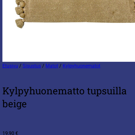
Etusivu
/
Sisustus
/
Matot
/
Kylpyhuonematot
Kylpyhuonematto tupsuilla
beige
19,90
€