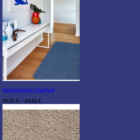
Käytävämatto Stanford
Hintaluokka:
39,90
€
–
69,90
€
39,90 €
-
69,90 €