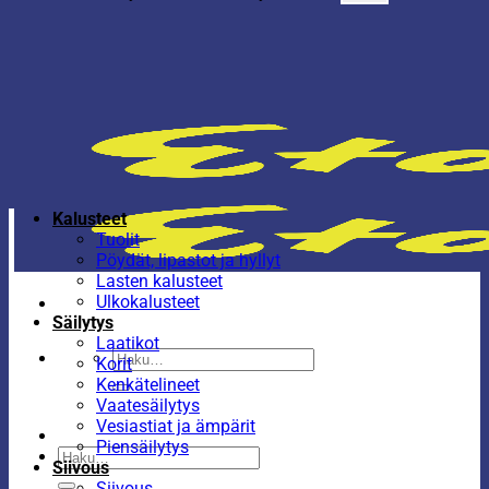
Kalusteet
Tuolit
Pöydät, lipastot ja hyllyt
Lasten kalusteet
Ulkokalusteet
Säilytys
Laatikot
Etsi:
Korit
Kenkätelineet
Vaatesäilytys
Vesiastiat ja ämpärit
Piensäilytys
Etsi:
Siivous
Siivous