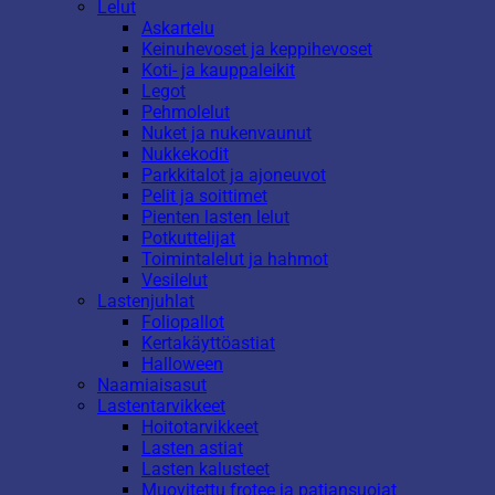
Lelut
Askartelu
Keinuhevoset ja keppihevoset
Koti- ja kauppaleikit
Legot
Pehmolelut
Nuket ja nukenvaunut
Nukkekodit
Parkkitalot ja ajoneuvot
Pelit ja soittimet
Pienten lasten lelut
Potkuttelijat
Toimintalelut ja hahmot
Vesilelut
Lastenjuhlat
Foliopallot
Kertakäyttöastiat
Halloween
Naamiaisasut
Lastentarvikkeet
Hoitotarvikkeet
Lasten astiat
Lasten kalusteet
Muovitettu frotee ja patjansuojat