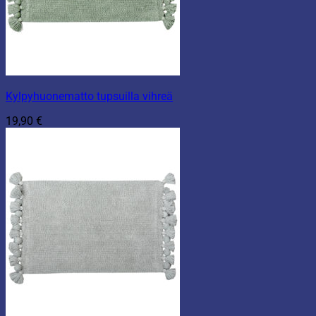
Kylpyhuonematto tupsuilla vihreä
19,90
€