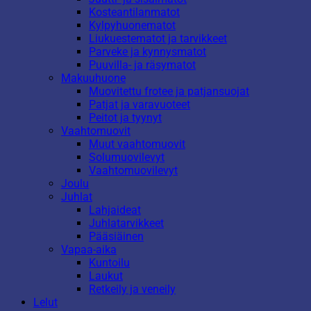
Kosteantilanmatot
Kylpyhuonematot
Liukuestematot ja tarvikkeet
Parveke ja kynnysmatot
Puuvilla- ja räsymatot
Makuuhuone
Muovitettu frotee ja patjansuojat
Patjat ja varavuoteet
Peitot ja tyynyt
Vaahtomuovit
Muut vaahtomuovit
Solumuovilevyt
Vaahtomuovilevyt
Joulu
Juhlat
Lahjaideat
Juhlatarvikkeet
Pääsiäinen
Vapaa-aika
Kuntoilu
Laukut
Retkeily ja veneily
Lelut