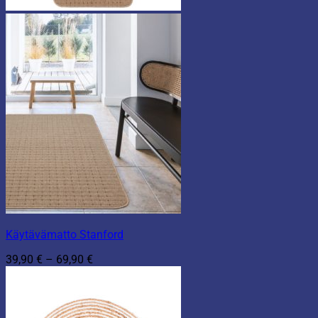
Käytävämatto Stanford
Hintaluokka:
39,90
€
–
69,90
€
39,90 €
-
69,90 €