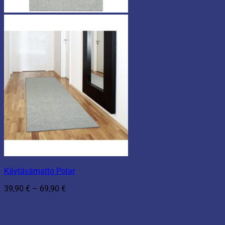
Käytävämatto Polar
Hintaluokka:
39,90
€
–
69,90
€
39,90 €
-
69,90 €