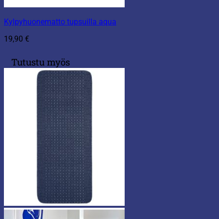
Kylpyhuonematto tupsuilla aqua
19,90
€
Tutustu myös