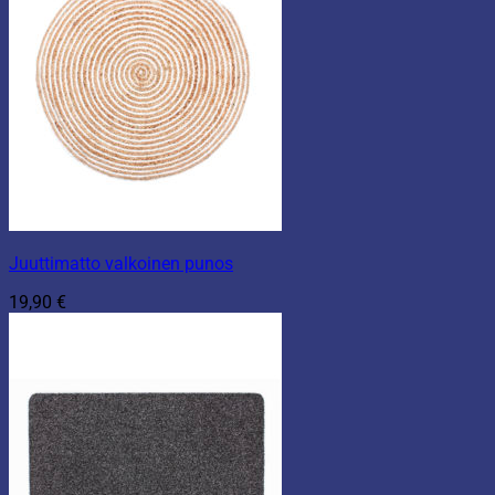
Juuttimatto valkoinen punos
19,90
€