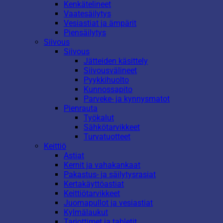
Kenkätelineet
Vaatesäilytys
Vesiastiat ja ämpärit
Piensäilytys
Siivous
Siivous
Jätteiden käsittely
Siivousvälineet
Pyykkihuolto
Kunnossapito
Parveke- ja kynnysmatot
Pienrauta
Työkalut
Sähkötarvikkeet
Turvatuotteet
Keittiö
Astiat
Kernit ja vahakankaat
Pakastus- ja säilytysrasiat
Kertakäyttöastiat
Keittiötarvikkeet
Juomapullot ja vesiastiat
Kylmälaukut
Tarjottimet ja tabletit