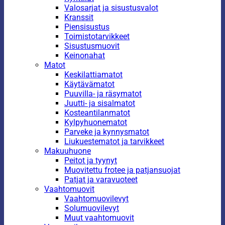
Valosarjat ja sisustusvalot
Kranssit
Piensisustus
Toimistotarvikkeet
Sisustusmuovit
Keinonahat
Matot
Keskilattiamatot
Käytävämatot
Puuvilla- ja räsymatot
Juutti- ja sisalmatot
Kosteantilanmatot
Kylpyhuonematot
Parveke ja kynnysmatot
Liukuestematot ja tarvikkeet
Makuuhuone
Peitot ja tyynyt
Muovitettu frotee ja patjansuojat
Patjat ja varavuoteet
Vaahtomuovit
Vaahtomuovilevyt
Solumuovilevyt
Muut vaahtomuovit