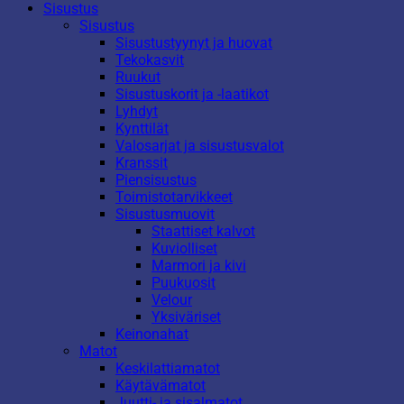
Sisustus
Sisustus
Sisustustyynyt ja huovat
Tekokasvit
Ruukut
Sisustuskorit ja -laatikot
Lyhdyt
Kynttilät
Valosarjat ja sisustusvalot
Kranssit
Piensisustus
Toimistotarvikkeet
Sisustusmuovit
Staattiset kalvot
Kuviolliset
Marmori ja kivi
Puukuosit
Velour
Yksiväriset
Keinonahat
Matot
Keskilattiamatot
Käytävämatot
Juutti- ja sisalmatot