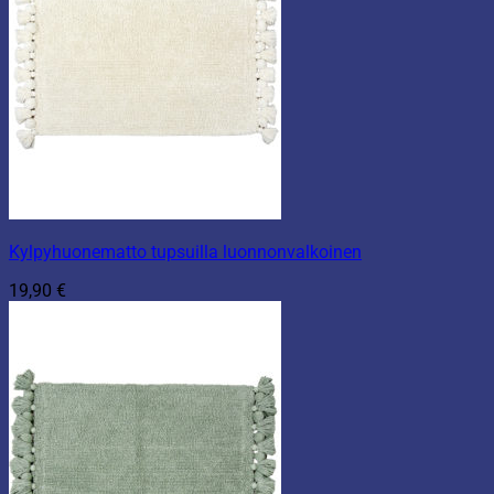
Kylpyhuonematto tupsuilla luonnonvalkoinen
19,90
€