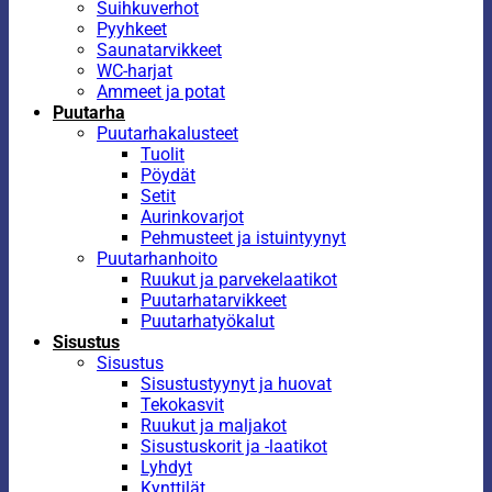
Suihkuverhot
Pyyhkeet
Saunatarvikkeet
WC-harjat
Ammeet ja potat
Puutarha
Puutarhakalusteet
Tuolit
Pöydät
Setit
Aurinkovarjot
Pehmusteet ja istuintyynyt
Puutarhanhoito
Ruukut ja parvekelaatikot
Puutarhatarvikkeet
Puutarhatyökalut
Sisustus
Sisustus
Sisustustyynyt ja huovat
Tekokasvit
Ruukut ja maljakot
Sisustuskorit ja -laatikot
Lyhdyt
Kynttilät