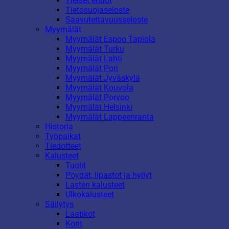
Yleiset ehdot
Tietosuojaseloste
Saavutettavuusseloste
Myymälät
Myymälät Espoo Tapiola
Myymälät Turku
Myymälät Lahti
Myymälät Pori
Myymälät Jyväskylä
Myymälät Kouvola
Myymälät Porvoo
Myymälät Helsinki
Myymälät Lappeenranta
Historia
Työpaikat
Tiedotteet
Kalusteet
Tuolit
Pöydät, lipastot ja hyllyt
Lasten kalusteet
Ulkokalusteet
Säilytys
Laatikot
Korit