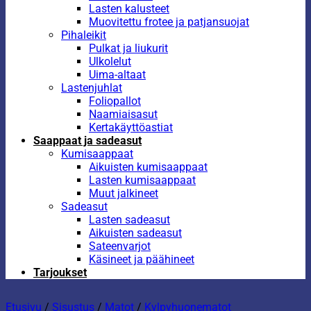
Lasten kalusteet
Muovitettu frotee ja patjansuojat
Pihaleikit
Pulkat ja liukurit
Ulkolelut
Uima-altaat
Lastenjuhlat
Foliopallot
Naamiaisasut
Kertakäyttöastiat
Saappaat ja sadeasut
Kumisaappaat
Aikuisten kumisaappaat
Lasten kumisaappaat
Muut jalkineet
Sadeasut
Lasten sadeasut
Aikuisten sadeasut
Sateenvarjot
Käsineet ja päähineet
Tarjoukset
Etusivu
/
Sisustus
/
Matot
/
Kylpyhuonematot