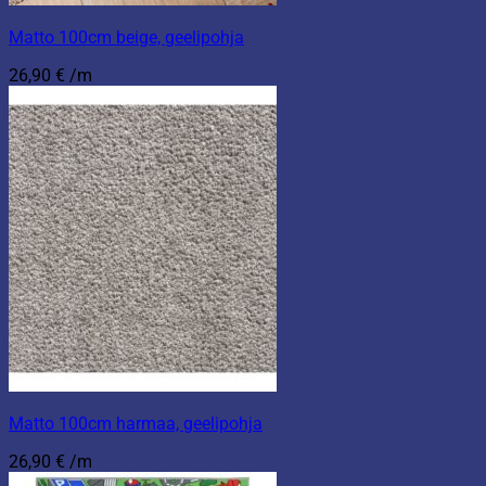
Matto 100cm beige, geelipohja
26,90
€
/m
Matto 100cm harmaa, geelipohja
26,90
€
/m