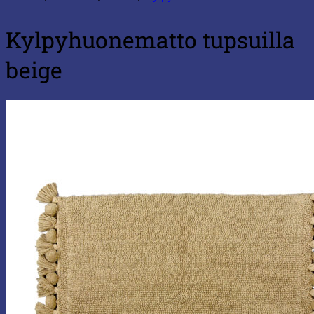
Kylpyhuonematto tupsuilla
beige