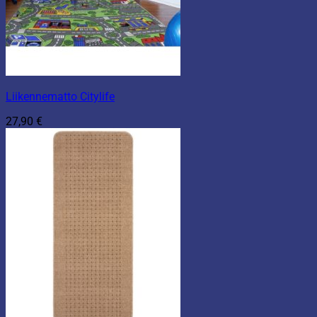
Liikennematto Citylife
27,90
€