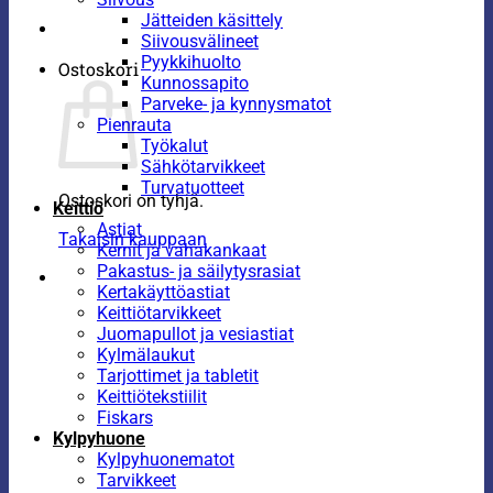
Jätteiden käsittely
Siivousvälineet
Pyykkihuolto
Ostoskori
Kunnossapito
Parveke- ja kynnysmatot
Pienrauta
Työkalut
Sähkötarvikkeet
Turvatuotteet
Ostoskori on tyhjä.
Keittiö
Astiat
Takaisin kauppaan
Kernit ja vahakankaat
Pakastus- ja säilytysrasiat
Kertakäyttöastiat
Keittiötarvikkeet
Juomapullot ja vesiastiat
Kylmälaukut
Tarjottimet ja tabletit
Keittiötekstiilit
Fiskars
Kylpyhuone
Kylpyhuonematot
Tarvikkeet