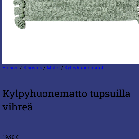
Etusivu
/
Sisustus
/
Matot
/
Kylpyhuonematot
Kylpyhuonematto tupsuilla
vihreä
19,90
€