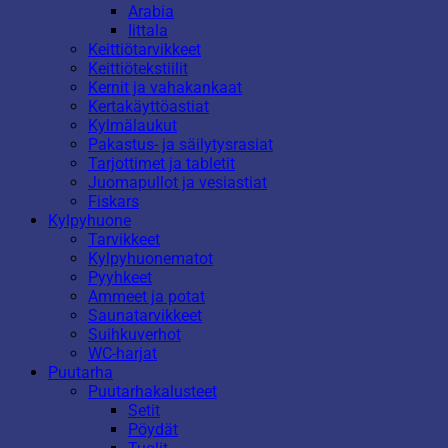
Arabia
Iittala
Keittiötarvikkeet
Keittiötekstiilit
Kernit ja vahakankaat
Kertakäyttöastiat
Kylmälaukut
Pakastus- ja säilytysrasiat
Tarjottimet ja tabletit
Juomapullot ja vesiastiat
Fiskars
Kylpyhuone
Tarvikkeet
Kylpyhuonematot
Pyyhkeet
Ammeet ja potat
Saunatarvikkeet
Suihkuverhot
WC-harjat
Puutarha
Puutarhakalusteet
Setit
Pöydät