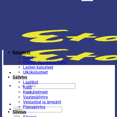
Kalusteet
Tuolit
Pöydät, lipastot ja hyllyt
Lasten kalusteet
Ulkokalusteet
Säilytys
Laatikot
Etsi:
Korit
Kenkätelineet
Vaatesäilytys
Vesiastiat ja ämpärit
Piensäilytys
Etsi:
Siivous
Siivous