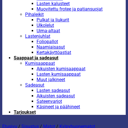
Lasten kalusteet
Muovitettu frotee ja patjansuojat
Pihaleikit
Pulkat ja liukurit
Ulkolelut
Uima-altaat
Lastenjuhlat
Foliopallot
Naamiaisasut
Kertakäyttöastiat
Saappaat ja sadeasut
Kumisaappaat
Aikuisten kumisaappaat
Lasten kumisaappaat
Muut jalkineet
Sadeasut
Lasten sadeasut
Aikuisten sadeasut
Sateenvarjot
Käsineet ja päähineet
Tarjoukset
Etusivu
/
Sisustus
/
Matot
/
Kylpyhuonematot