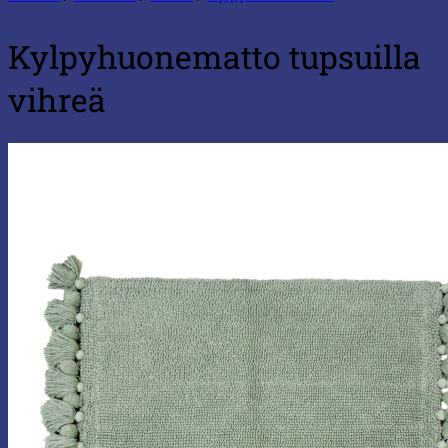
Kylpyhuonematto tupsuilla
vihreä