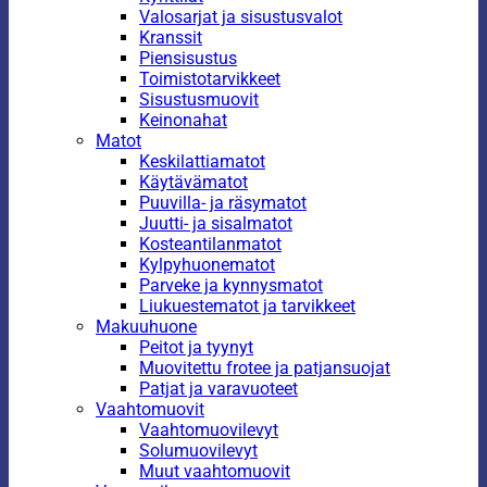
Valosarjat ja sisustusvalot
Kranssit
Piensisustus
Toimistotarvikkeet
Sisustusmuovit
Keinonahat
Matot
Keskilattiamatot
Käytävämatot
Puuvilla- ja räsymatot
Juutti- ja sisalmatot
Kosteantilanmatot
Kylpyhuonematot
Parveke ja kynnysmatot
Liukuestematot ja tarvikkeet
Makuuhuone
Peitot ja tyynyt
Muovitettu frotee ja patjansuojat
Patjat ja varavuoteet
Vaahtomuovit
Vaahtomuovilevyt
Solumuovilevyt
Muut vaahtomuovit