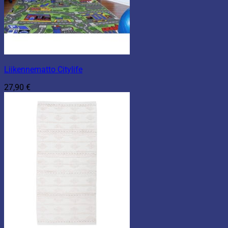
Liikennematto Citylife
27,90
€