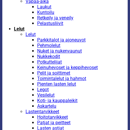
Vapaa-aika
Laukut
Kuntoilu
Retkeily ja veneily
Pelastusliivit
Lelut
Lelut
Parkkitalot ja ajoneuvot
Pehmolelut
Nuket ja nukenvaunut
Nukkekodit
Potkuttelijat
Keinuhevoset ja keppihevoset
Pelit ja soittimet
Toimintalelut ja hahmot
Pienten lasten lelut
Legot
Vesilelut
Koti- ja kauppaleikit
Askartelu
Lastentarvikkeet
Hoitotarvikkeet
Patjat ja peitteet
Lasten astiat