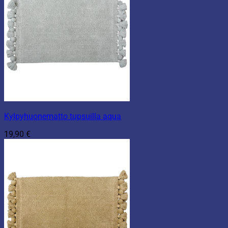
Kylpyhuonematto tupsuilla aqua
19,90
€