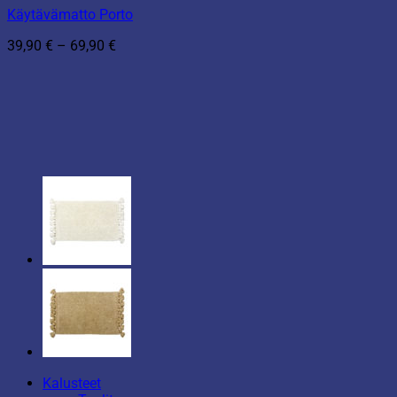
Käytävämatto Porto
Hintaluokka:
39,90
€
–
69,90
€
39,90 €
-
69,90 €
Kalusteet