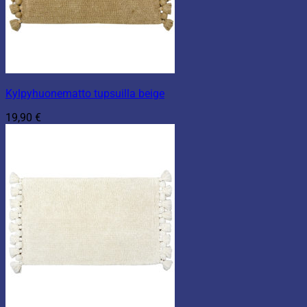
Kylpyhuonematto tupsuilla beige
19,90
€