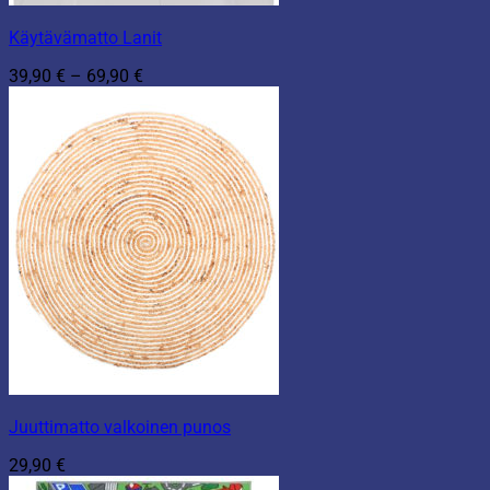
Käytävämatto Lanit
Hintaluokka:
39,90
€
–
69,90
€
39,90 €
-
69,90 €
Juuttimatto valkoinen punos
29,90
€