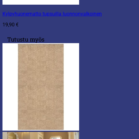
Kylpyhuonematto tupsuilla luonnonvalkoinen
19,90
€
Tutustu myös