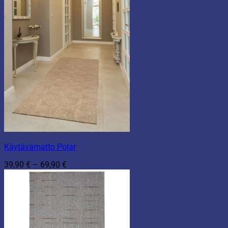
Käytävämatto Polar
Hintaluokka:
39,90
€
–
69,90
€
39,90 €
-
69,90 €