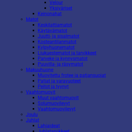
Velour
Yksiväriset
Keinonahat
Matot
Keskilattiamatot
Käytävämatot
Juutti- ja sisalmatot
Kosteantilanmatot
Kylpyhuonematot
Liukuestematot ja tarvikkeet
Parveke ja kynnysmatot
Puuvilla- ja räsymatot
Makuuhuone
Muovitettu frotee ja patjansuojat
Patjat ja varavuoteet
Peitot ja tyynyt
Vaahtomuovit
Muut vaahtomuovit
Solumuovilevyt
Vaahtomuovilevyt
Joulu
Juhlat
Lahjaideat
Juhlatarvikkeet