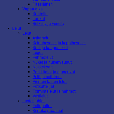
Pääsiäinen
Vapaa-aika
Kuntoilu
Laukut
Retkeily ja veneily
Lelut
Lelut
Askartelu
Keinuhevoset ja keppihevoset
Koti- ja kauppaleikit
Legot
Pehmolelut
Nuket ja nukenvaunut
Nukkekodit
Parkkitalot ja ajoneuvot
Pelit ja soittimet
Pienten lasten lelut
Potkuttelijat
Toimintalelut ja hahmot
Vesilelut
Lastenjuhlat
Foliopallot
Kertakäyttöastiat