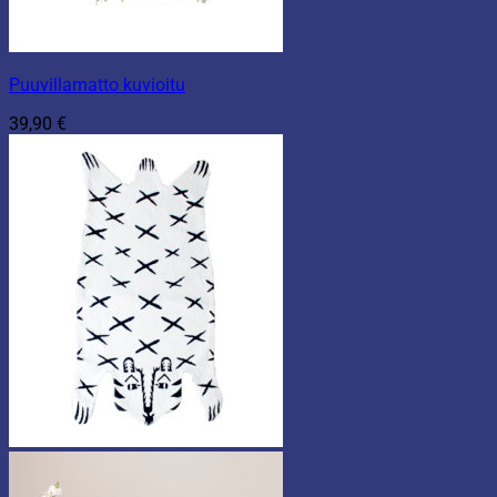
Puuvillamatto kuvioitu
39,90
€