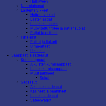
Halloween
Naamiaisasut
Lastentarvikkeet
Hoitotarvikkeet
Lasten astiat
Lasten kalusteet
Muovitettu frotee ja patjansuojat
Patjat ja peitteet
Pihaleikit
Pulkat ja liukurit
Uima-altaat
Ulkolelut
Saappaat ja sadeasut
Kumisaappaat
Aikuisten kumisaappaat
Lasten kumisaappaat
Muut jalkineet
Sukat
Sadeasut
Aikuisten sadeasut
Käsineet ja päähineet
Lasten sadeasut
Sateenvarjot