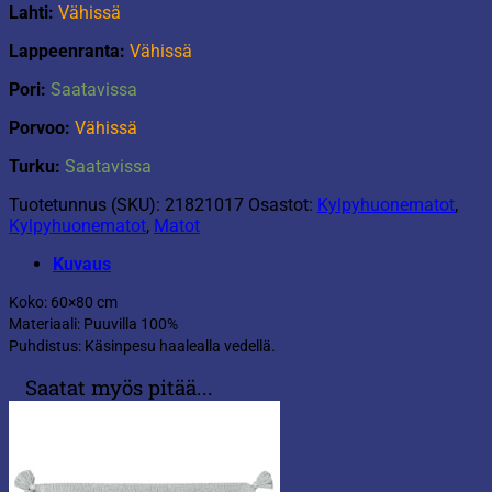
Lahti:
Vähissä
Lappeenranta:
Vähissä
Pori:
Saatavissa
Porvoo:
Vähissä
Turku:
Saatavissa
Tuotetunnus (SKU):
21821017
Osastot:
Kylpyhuonematot
,
Kylpyhuonematot
,
Matot
Kuvaus
Koko: 60×80 cm
Materiaali: Puuvilla 100%
Puhdistus: Käsinpesu haalealla vedellä.
Saatat myös pitää...