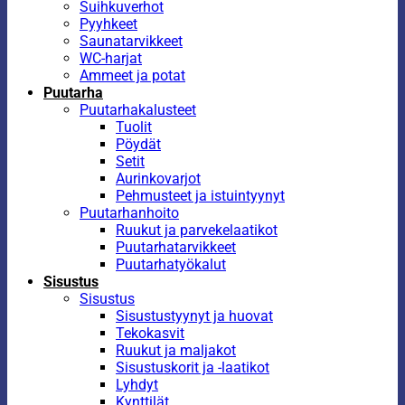
Suihkuverhot
Pyyhkeet
Saunatarvikkeet
WC-harjat
Ammeet ja potat
Puutarha
Puutarhakalusteet
Tuolit
Pöydät
Setit
Aurinkovarjot
Pehmusteet ja istuintyynyt
Puutarhanhoito
Ruukut ja parvekelaatikot
Puutarhatarvikkeet
Puutarhatyökalut
Sisustus
Sisustus
Sisustustyynyt ja huovat
Tekokasvit
Ruukut ja maljakot
Sisustuskorit ja -laatikot
Lyhdyt
Kynttilät