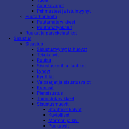
Tuolit
Aurinkovarjot
Pehmusteet ja istuintyynyt
Puutarhanhoito
Puutarhatarvikkeet
Puutarhatyökalut
Ruukut ja parvekelaatikot
Sisustus
Sisustus
Sisustustyynyt ja huovat
Tekokasvit
Ruukut
Sisustuskorit ja -laatikot
Lyhdyt
Kynttilät
Valosarjat ja sisustusvalot
Kranssit
Piensisustus
Toimistotarvikkeet
Sisustusmuovit
Staattiset kalvot
Kuviolliset
Marmori ja kivi
Puukuosit