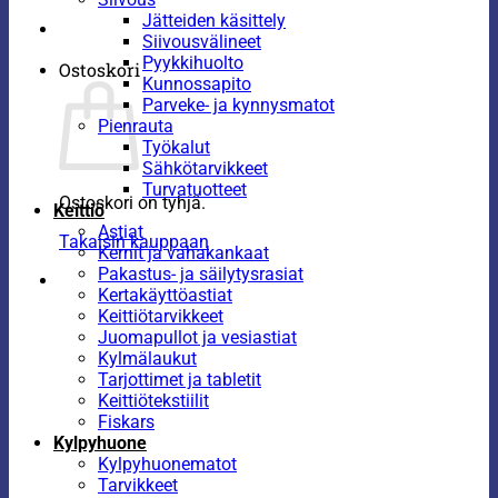
Jätteiden käsittely
Siivousvälineet
Pyykkihuolto
Ostoskori
Kunnossapito
Parveke- ja kynnysmatot
Pienrauta
Työkalut
Sähkötarvikkeet
Turvatuotteet
Ostoskori on tyhjä.
Keittiö
Astiat
Takaisin kauppaan
Kernit ja vahakankaat
Pakastus- ja säilytysrasiat
Kertakäyttöastiat
Keittiötarvikkeet
Juomapullot ja vesiastiat
Kylmälaukut
Tarjottimet ja tabletit
Keittiötekstiilit
Fiskars
Kylpyhuone
Kylpyhuonematot
Tarvikkeet