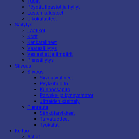
Tuolit
Pöydät, lipastot ja hyllyt
Lasten kalusteet
Ulkokalusteet
Säilytys
Laatikot
Korit
Kenkätelineet
Vaatesäilytys
Vesiastiat ja ämpärit
Piensäilytys
Siivous
Siivous
Siivousvälineet
Pyykkihuolto
Kunnossapito
Parveke- ja kynnysmatot
Jätteiden käsittely
Pienrauta
Sähkötarvikkeet
Turvatuotteet
Työkalut
Keittiö
Astiat