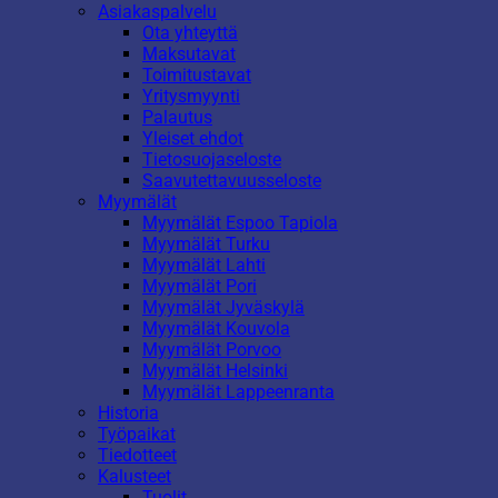
Asiakaspalvelu
Ota yhteyttä
Maksutavat
Toimitustavat
Yritysmyynti
Palautus
Yleiset ehdot
Tietosuojaseloste
Saavutettavuusseloste
Myymälät
Myymälät Espoo Tapiola
Myymälät Turku
Myymälät Lahti
Myymälät Pori
Myymälät Jyväskylä
Myymälät Kouvola
Myymälät Porvoo
Myymälät Helsinki
Myymälät Lappeenranta
Historia
Työpaikat
Tiedotteet
Kalusteet
Tuolit