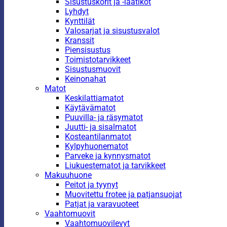
Sisustuskorit ja -laatikot
Lyhdyt
Kynttilät
Valosarjat ja sisustusvalot
Kranssit
Piensisustus
Toimistotarvikkeet
Sisustusmuovit
Keinonahat
Matot
Keskilattiamatot
Käytävämatot
Puuvilla- ja räsymatot
Juutti- ja sisalmatot
Kosteantilanmatot
Kylpyhuonematot
Parveke ja kynnysmatot
Liukuestematot ja tarvikkeet
Makuuhuone
Peitot ja tyynyt
Muovitettu frotee ja patjansuojat
Patjat ja varavuoteet
Vaahtomuovit
Vaahtomuovilevyt