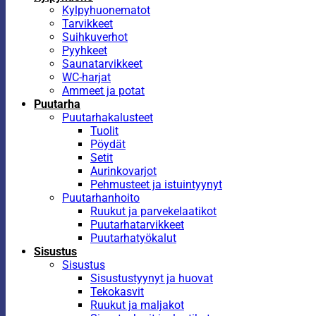
Kylpyhuonematot
Tarvikkeet
Suihkuverhot
Pyyhkeet
Saunatarvikkeet
WC-harjat
Ammeet ja potat
Puutarha
Puutarhakalusteet
Tuolit
Pöydät
Setit
Aurinkovarjot
Pehmusteet ja istuintyynyt
Puutarhanhoito
Ruukut ja parvekelaatikot
Puutarhatarvikkeet
Puutarhatyökalut
Sisustus
Sisustus
Sisustustyynyt ja huovat
Tekokasvit
Ruukut ja maljakot