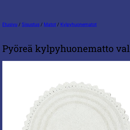
Etusivu
/
Sisustus
/
Matot
/
Kylpyhuonematot
Pyöreä kylpyhuonematto va