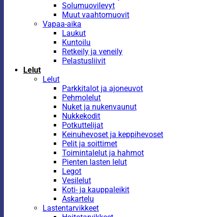
Solumuovilevyt
Muut vaahtomuovit
Vapaa-aika
Laukut
Kuntoilu
Retkeily ja veneily
Pelastusliivit
Lelut
Lelut
Parkkitalot ja ajoneuvot
Pehmolelut
Nuket ja nukenvaunut
Nukkekodit
Potkuttelijat
Keinuhevoset ja keppihevoset
Pelit ja soittimet
Toimintalelut ja hahmot
Pienten lasten lelut
Legot
Vesilelut
Koti- ja kauppaleikit
Askartelu
Lastentarvikkeet