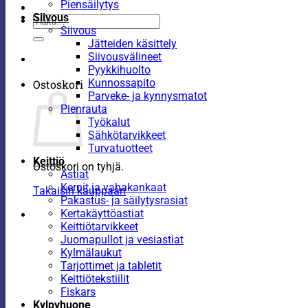
Piensäilytys
Siivous
Etsi:
Siivous
Jätteiden käsittely
Siivousvälineet
Pyykkihuolto
Kunnossapito
Ostoskori
Parveke- ja kynnysmatot
Pienrauta
Työkalut
Sähkötarvikkeet
Turvatuotteet
Keittiö
Ostoskori on tyhjä.
Astiat
Kernit ja vahakankaat
Takaisin kauppaan
Pakastus- ja säilytysrasiat
Kertakäyttöastiat
Keittiötarvikkeet
Juomapullot ja vesiastiat
Kylmälaukut
Tarjottimet ja tabletit
Keittiötekstiilit
Fiskars
Kylpyhuone