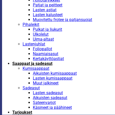
Hoitotarvikkeet
Patjat ja peitteet
Lasten astiat
Lasten kalusteet
Muovitettu frotee ja patjansuojat
Pihaleikit
Pulkat ja liukurit
Ulkolelut
Uima-altaat
Lastenjuhlat
Foliopallot
Naamiaisasut
Kertakäyttöastiat
Saappaat ja sadeasut
Kumisaappaat
Aikuisten kumisaappaat
Lasten kumisaappaat
Muut jalkineet
Sadeasut
Lasten sadeasut
Aikuisten sadeasut
Sateenvarjot
Käsineet ja päähineet
Tarjoukset