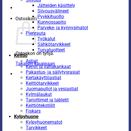
Jätteiden käsittely
Siivousvälineet
Pyykkihuolto
Ostoskori
Kunnossapito
Parveke- ja kynnysmatot
Pienrauta
Työkalut
Sähkötarvikkeet
Turvatuotteet
Ostoskori on tyhjä.
Keittiö
Astiat
Takaisin kauppaan
Kernit ja vahakankaat
Pakastus- ja säilytysrasiat
Kertakäyttöastiat
Keittiötarvikkeet
Juomapullot ja vesiastiat
Kylmälaukut
Tarjottimet ja tabletit
Keittiötekstiilit
Fiskars
Kylpyhuone
Kylpyhuonematot
Tarvikkeet