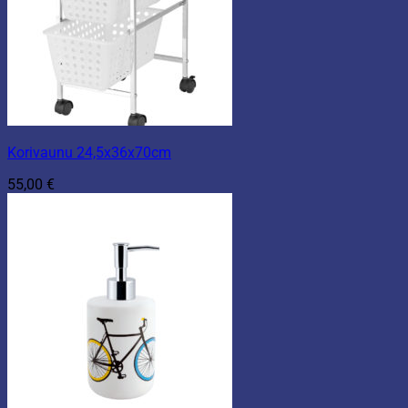
Korivaunu 24,5x36x70cm
55,00
€