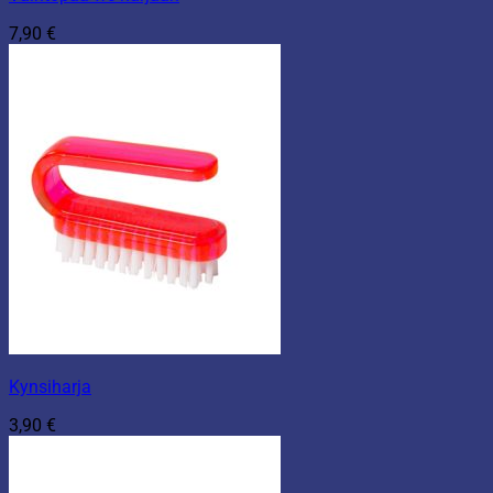
7,90
€
Kynsiharja
3,90
€