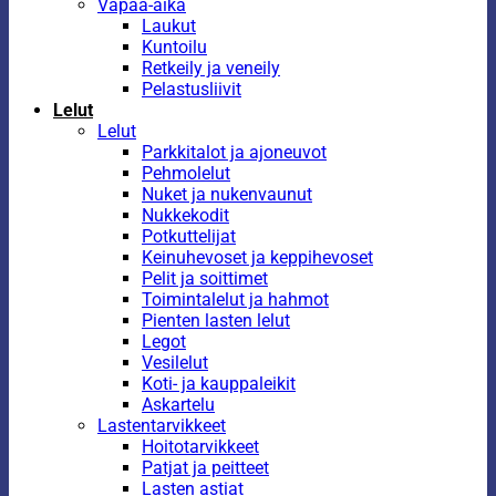
Vapaa-aika
Laukut
Kuntoilu
Retkeily ja veneily
Pelastusliivit
Lelut
Lelut
Parkkitalot ja ajoneuvot
Pehmolelut
Nuket ja nukenvaunut
Nukkekodit
Potkuttelijat
Keinuhevoset ja keppihevoset
Pelit ja soittimet
Toimintalelut ja hahmot
Pienten lasten lelut
Legot
Vesilelut
Koti- ja kauppaleikit
Askartelu
Lastentarvikkeet
Hoitotarvikkeet
Patjat ja peitteet
Lasten astiat