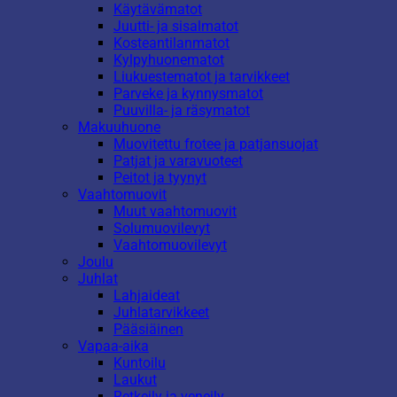
Käytävämatot
Juutti- ja sisalmatot
Kosteantilanmatot
Kylpyhuonematot
Liukuestematot ja tarvikkeet
Parveke ja kynnysmatot
Puuvilla- ja räsymatot
Makuuhuone
Muovitettu frotee ja patjansuojat
Patjat ja varavuoteet
Peitot ja tyynyt
Vaahtomuovit
Muut vaahtomuovit
Solumuovilevyt
Vaahtomuovilevyt
Joulu
Juhlat
Lahjaideat
Juhlatarvikkeet
Pääsiäinen
Vapaa-aika
Kuntoilu
Laukut
Retkeily ja veneily