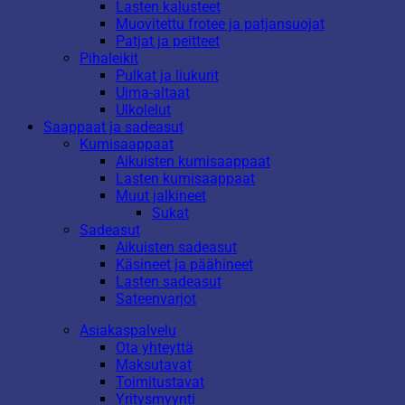
Lasten kalusteet
Muovitettu frotee ja patjansuojat
Patjat ja peitteet
Pihaleikit
Pulkat ja liukurit
Uima-altaat
Ulkolelut
Saappaat ja sadeasut
Kumisaappaat
Aikuisten kumisaappaat
Lasten kumisaappaat
Muut jalkineet
Sukat
Sadeasut
Aikuisten sadeasut
Käsineet ja päähineet
Lasten sadeasut
Sateenvarjot
Asiakaspalvelu
Ota yhteyttä
Maksutavat
Toimitustavat
Yritysmyynti