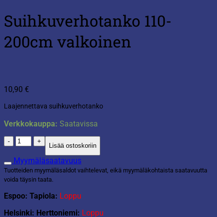
Suihkuverhotanko 110-
200cm valkoinen
10,90
€
Laajennettava suihkuverhotanko
Verkkokauppa:
Saatavissa
Suihkuverhotanko
Lisää ostoskoriin
110-
200cm
Myymäläsaatavuus
valkoinen
Tuotteiden myymäläsaldot vaihtelevat, eikä myymäläkohtaista saatavuutta
määrä
voida täysin taata.
Espoo: Tapiola:
Loppu
Helsinki: Herttoniemi:
Loppu