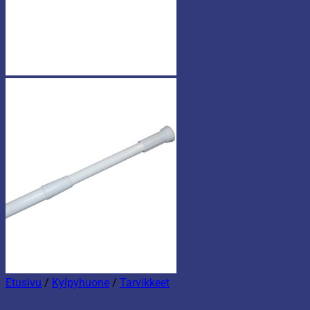
Etusivu
/
Kylpyhuone
/
Tarvikkeet