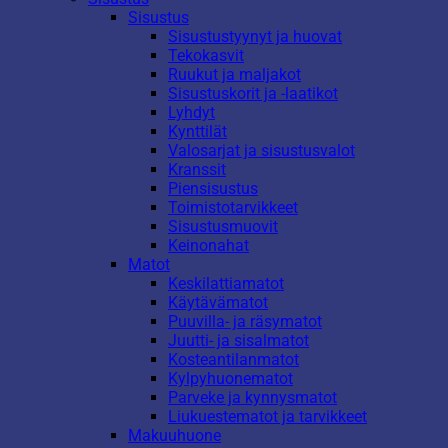
Sisustus
Sisustustyynyt ja huovat
Tekokasvit
Ruukut ja maljakot
Sisustuskorit ja -laatikot
Lyhdyt
Kynttilät
Valosarjat ja sisustusvalot
Kranssit
Piensisustus
Toimistotarvikkeet
Sisustusmuovit
Keinonahat
Matot
Keskilattiamatot
Käytävämatot
Puuvilla- ja räsymatot
Juutti- ja sisalmatot
Kosteantilanmatot
Kylpyhuonematot
Parveke ja kynnysmatot
Liukuestematot ja tarvikkeet
Makuuhuone