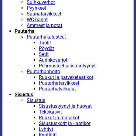
Suihkuverhot
Pyyhkeet
Saunatarvikkeet
WC-harjat
Ammeet ja potat
Puutarha
Puutarhakalusteet
Tuolit
Pöydät
Setit
Aurinkovarjot
Pehmusteet ja istuintyynyt
Puutarhanhoito
Ruukut ja parvekelaatikot
Puutarhatarvikkeet
Puutarhatyökalut
Sisustus
Sisustus
Sisustustyynyt ja huovat
Tekokasvit
Ruukut ja maljakot
Sisustuskorit ja -laatikot
Lyhdyt
Kynttilät