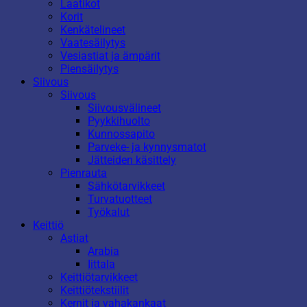
Laatikot
Korit
Kenkätelineet
Vaatesäilytys
Vesiastiat ja ämpärit
Piensäilytys
Siivous
Siivous
Siivousvälineet
Pyykkihuolto
Kunnossapito
Parveke- ja kynnysmatot
Jätteiden käsittely
Pienrauta
Sähkötarvikkeet
Turvatuotteet
Työkalut
Keittiö
Astiat
Arabia
Iittala
Keittiötarvikkeet
Keittiötekstiilit
Kernit ja vahakankaat