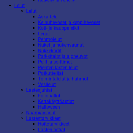
Lelut
Lelut
Askartelu
Keinuhevoset ja keppihevoset
Koti- ja kauppaleikit
Legot
Pehmolelut
Nuket ja nukenvaunut
Nukkekodit
Parkkitalot ja ajoneuvot
Pelit ja soittimet
Pienten lasten lelut
Potkuttelijat
Toimintalelut ja hahmot
Vesilelut
Lastenjuhlat
Foliopallot
Kertakäyttöastiat
Halloween
Naamiaisasut
Lastentarvikkeet
Hoitotarvikkeet
Lasten astiat