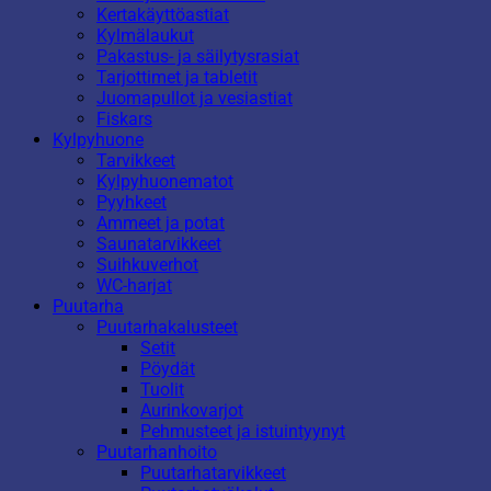
Kertakäyttöastiat
Kylmälaukut
Pakastus- ja säilytysrasiat
Tarjottimet ja tabletit
Juomapullot ja vesiastiat
Fiskars
Kylpyhuone
Tarvikkeet
Kylpyhuonematot
Pyyhkeet
Ammeet ja potat
Saunatarvikkeet
Suihkuverhot
WC-harjat
Puutarha
Puutarhakalusteet
Setit
Pöydät
Tuolit
Aurinkovarjot
Pehmusteet ja istuintyynyt
Puutarhanhoito
Puutarhatarvikkeet