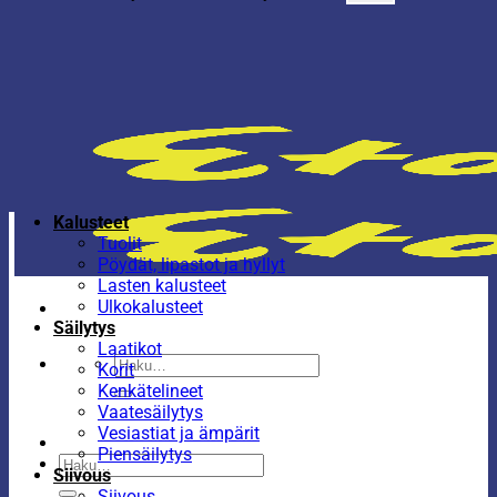
Kalusteet
Tuolit
Pöydät, lipastot ja hyllyt
Lasten kalusteet
Ulkokalusteet
Säilytys
Laatikot
Etsi:
Korit
Kenkätelineet
Vaatesäilytys
Vesiastiat ja ämpärit
Piensäilytys
Etsi:
Siivous
Siivous