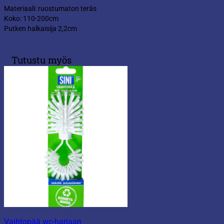
Materiaali: ruostumaton teräs
Koko: 110-200cm
Putken halkaisija 2,2cm
Tutustu myös
Vaihtopää wc-harjaan