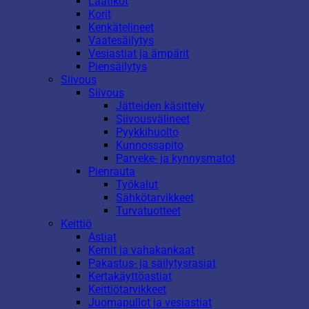
Laatikot
Korit
Kenkätelineet
Vaatesäilytys
Vesiastiat ja ämpärit
Piensäilytys
Siivous
Siivous
Jätteiden käsittely
Siivousvälineet
Pyykkihuolto
Kunnossapito
Parveke- ja kynnysmatot
Pienrauta
Työkalut
Sähkötarvikkeet
Turvatuotteet
Keittiö
Astiat
Kernit ja vahakankaat
Pakastus- ja säilytysrasiat
Kertakäyttöastiat
Keittiötarvikkeet
Juomapullot ja vesiastiat