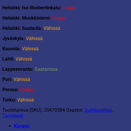
Helsinki: Iso-Roobertinkatu:
Loppu
Helsinki: Munkkiniemi:
Loppu
Helsinki: Suutarila:
Vähissä
Jyväskyla:
Vähissä
Kouvola:
Vähissä
Lahti:
Vähissä
Lappeenranta:
Saatavissa
Pori:
Vähissä
Porvoo:
Loppu
Turku:
Vähissä
Tuotetunnus (SKU):
20470584
Osastot:
Suihkuverhot
,
Tarvikkeet
Kuvaus