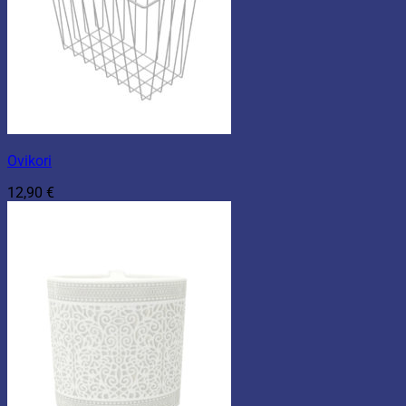
Ovikori
12,90
€