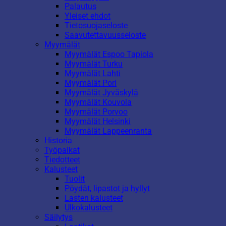
Palautus
Yleiset ehdot
Tietosuojaseloste
Saavutettavuusseloste
Myymälät
Myymälät Espoo Tapiola
Myymälät Turku
Myymälät Lahti
Myymälät Pori
Myymälät Jyväskylä
Myymälät Kouvola
Myymälät Porvoo
Myymälät Helsinki
Myymälät Lappeenranta
Historia
Työpaikat
Tiedotteet
Kalusteet
Tuolit
Pöydät, lipastot ja hyllyt
Lasten kalusteet
Ulkokalusteet
Säilytys