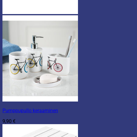
Pumppupullo keraaminen
9,90
€