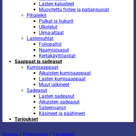
Lasten kalusteet
Muovitettu frotee ja patjansuojat
Pihaleikit
Pulkat ja liukurit
Ulkolelut
Uima-altaat
Lastenjuhlat
Foliopallot
Naamiaisasut
Kertakäyttöastiat
Saappaat ja sadeasut
Kumisaappaat
Aikuisten kumisaappaat
Lasten kumisaappaat
Muut jalkineet
Sadeasut
Lasten sadeasut
Aikuisten sadeasut
Sateenvarjot
Käsineet ja päähineet
Tarjoukset
Etusivu
/
Kylpyhuone
/
Tarvikkeet