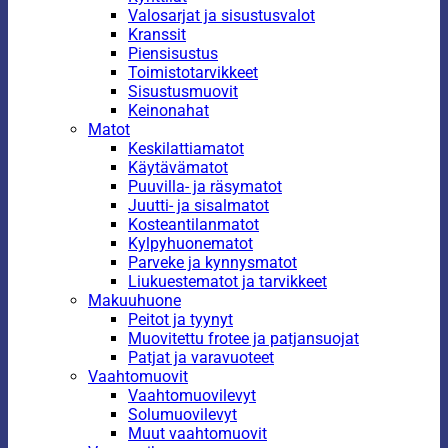
Valosarjat ja sisustusvalot
Kranssit
Piensisustus
Toimistotarvikkeet
Sisustusmuovit
Keinonahat
Matot
Keskilattiamatot
Käytävämatot
Puuvilla- ja räsymatot
Juutti- ja sisalmatot
Kosteantilanmatot
Kylpyhuonematot
Parveke ja kynnysmatot
Liukuestematot ja tarvikkeet
Makuuhuone
Peitot ja tyynyt
Muovitettu frotee ja patjansuojat
Patjat ja varavuoteet
Vaahtomuovit
Vaahtomuovilevyt
Solumuovilevyt
Muut vaahtomuovit