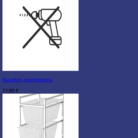
Ruuviton asennussarja
11,90
€