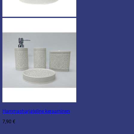
Hammasharjateline keraaminen
7,90
€