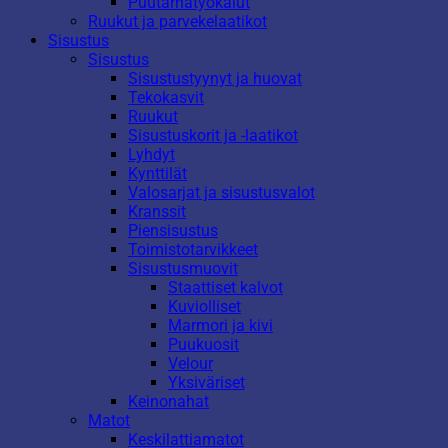
Puutarhatyökalut
Ruukut ja parvekelaatikot
Sisustus
Sisustus
Sisustustyynyt ja huovat
Tekokasvit
Ruukut
Sisustuskorit ja -laatikot
Lyhdyt
Kynttilät
Valosarjat ja sisustusvalot
Kranssit
Piensisustus
Toimistotarvikkeet
Sisustusmuovit
Staattiset kalvot
Kuviolliset
Marmori ja kivi
Puukuosit
Velour
Yksiväriset
Keinonahat
Matot
Keskilattiamatot