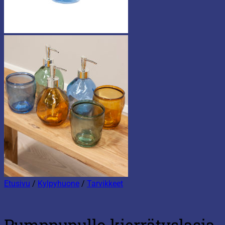
Etusivu
/
Kylpyhuone
/
Tarvikkeet
Pumppupullo kierrätyslasia