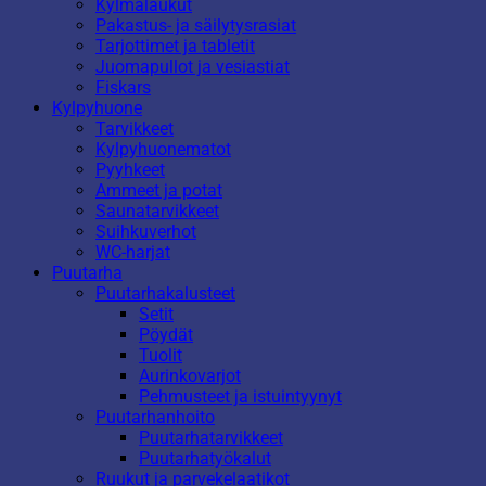
Kylmälaukut
Pakastus- ja säilytysrasiat
Tarjottimet ja tabletit
Juomapullot ja vesiastiat
Fiskars
Kylpyhuone
Tarvikkeet
Kylpyhuonematot
Pyyhkeet
Ammeet ja potat
Saunatarvikkeet
Suihkuverhot
WC-harjat
Puutarha
Puutarhakalusteet
Setit
Pöydät
Tuolit
Aurinkovarjot
Pehmusteet ja istuintyynyt
Puutarhanhoito
Puutarhatarvikkeet
Puutarhatyökalut
Ruukut ja parvekelaatikot