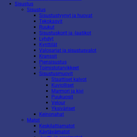
Sisustus
Sisustus
Sisustustyynyt ja huovat
Tekokasvit
Ruukut
Sisustuskorit ja -laatikot
Lyhdyt
Kynttilät
Valosarjat ja sisustusvalot
Kranssit
Piensisustus
Toimistotarvikkeet
Sisustusmuovit
Staattiset kalvot
Kuviolliset
Marmori ja kivi
Puukuosit
Velour
Yksiväriset
Keinonahat
Matot
Keskilattiamatot
Käytävämatot