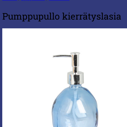
Pumppupullo kierrätyslasia