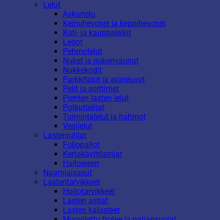
Lelut
Askartelu
Keinuhevoset ja keppihevoset
Koti- ja kauppaleikit
Legot
Pehmolelut
Nuket ja nukenvaunut
Nukkekodit
Parkkitalot ja ajoneuvot
Pelit ja soittimet
Pienten lasten lelut
Potkuttelijat
Toimintalelut ja hahmot
Vesilelut
Lastenjuhlat
Foliopallot
Kertakäyttöastiat
Halloween
Naamiaisasut
Lastentarvikkeet
Hoitotarvikkeet
Lasten astiat
Lasten kalusteet
Muovitettu frotee ja patjansuojat