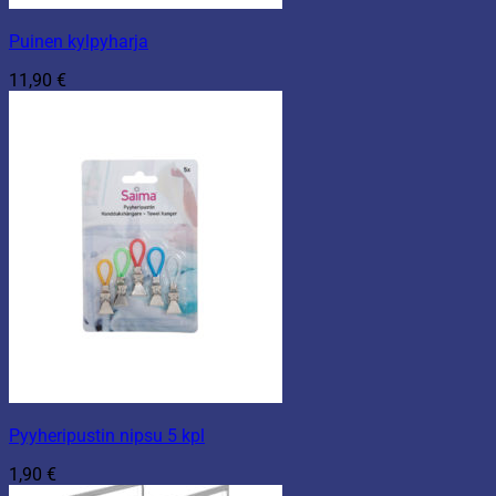
Puinen kylpyharja
11,90
€
Pyyheripustin nipsu 5 kpl
1,90
€