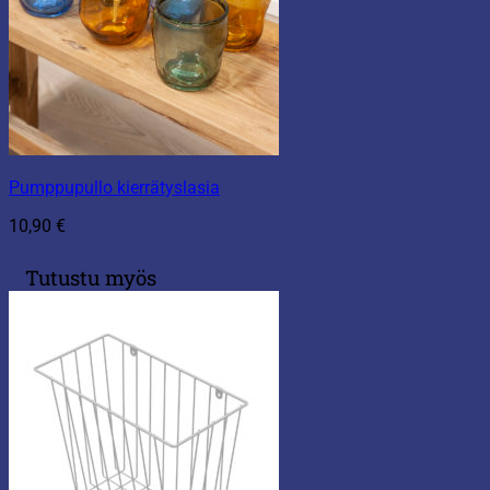
Pumppupullo kierrätyslasia
10,90
€
Tutustu myös