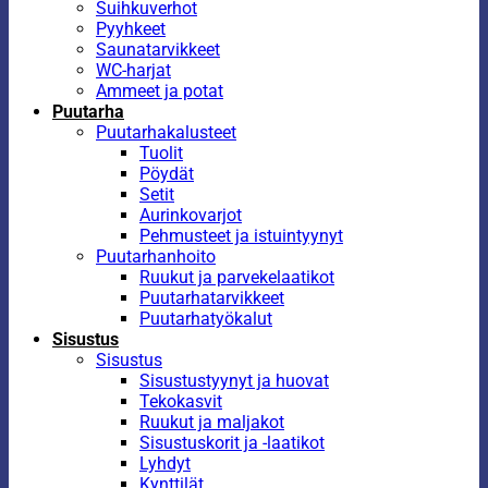
Suihkuverhot
Pyyhkeet
Saunatarvikkeet
WC-harjat
Ammeet ja potat
Puutarha
Puutarhakalusteet
Tuolit
Pöydät
Setit
Aurinkovarjot
Pehmusteet ja istuintyynyt
Puutarhanhoito
Ruukut ja parvekelaatikot
Puutarhatarvikkeet
Puutarhatyökalut
Sisustus
Sisustus
Sisustustyynyt ja huovat
Tekokasvit
Ruukut ja maljakot
Sisustuskorit ja -laatikot
Lyhdyt
Kynttilät