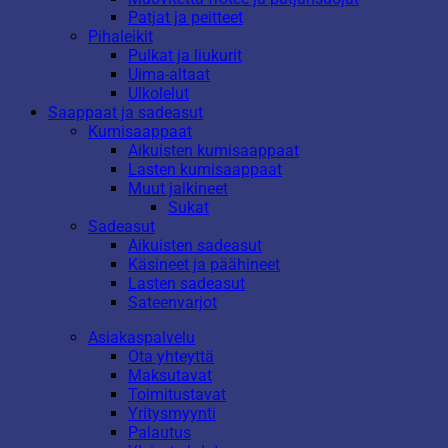
Patjat ja peitteet
Pihaleikit
Pulkat ja liukurit
Uima-altaat
Ulkolelut
Saappaat ja sadeasut
Kumisaappaat
Aikuisten kumisaappaat
Lasten kumisaappaat
Muut jalkineet
Sukat
Sadeasut
Aikuisten sadeasut
Käsineet ja päähineet
Lasten sadeasut
Sateenvarjot
Asiakaspalvelu
Ota yhteyttä
Maksutavat
Toimitustavat
Yritysmyynti
Palautus