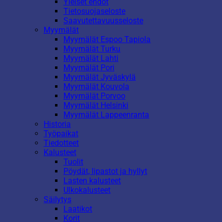
Yleiset ehdot
Tietosuojaseloste
Saavutettavuusseloste
Myymälät
Myymälät Espoo Tapiola
Myymälät Turku
Myymälät Lahti
Myymälät Pori
Myymälät Jyväskylä
Myymälät Kouvola
Myymälät Porvoo
Myymälät Helsinki
Myymälät Lappeenranta
Historia
Työpaikat
Tiedotteet
Kalusteet
Tuolit
Pöydät, lipastot ja hyllyt
Lasten kalusteet
Ulkokalusteet
Säilytys
Laatikot
Korit