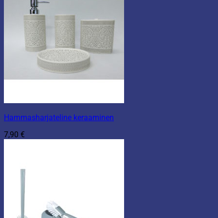
Hammasharjateline keraaminen
7,90
€