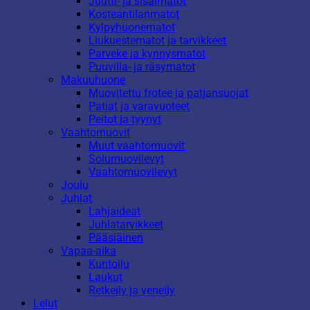
Juutti- ja sisalmatot
Kosteantilanmatot
Kylpyhuonematot
Liukuestematot ja tarvikkeet
Parveke ja kynnysmatot
Puuvilla- ja räsymatot
Makuuhuone
Muovitettu frotee ja patjansuojat
Patjat ja varavuoteet
Peitot ja tyynyt
Vaahtomuovit
Muut vaahtomuovit
Solumuovilevyt
Vaahtomuovilevyt
Joulu
Juhlat
Lahjaideat
Juhlatarvikkeet
Pääsiäinen
Vapaa-aika
Kuntoilu
Laukut
Retkeily ja veneily
Lelut