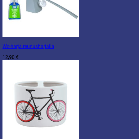
Wc-harja reunusharjalla
12,90
€