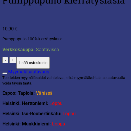
10,90
€
Pumppupullo 100% kierrätyslasia
Verkkokauppa:
Saatavissa
Pumppupullo
Lisää ostoskoriin
kierrätyslasia
määrä
Myymäläsaatavuus
Tuotteiden myymäläsaldot vaihtelevat, eikä myymäläkohtaista saatavuutta
voida täysin taata.
Espoo: Tapiola:
Vähissä
Helsinki: Herttoniemi:
Loppu
Helsinki: Iso-Roobertinkatu:
Loppu
Helsinki: Munkkiniemi:
Loppu