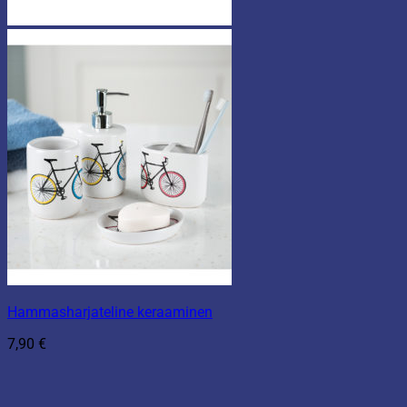
Hammasharjateline keraaminen
7,90
€