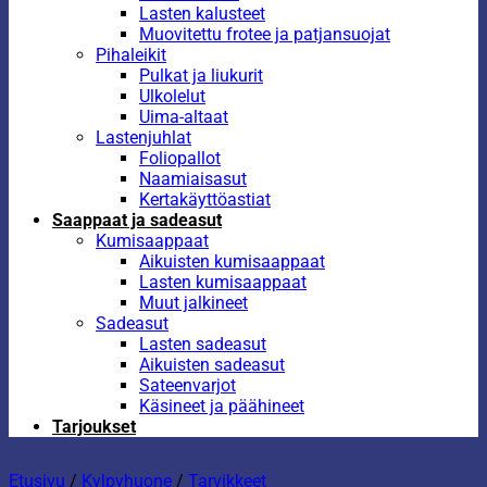
Lasten kalusteet
Muovitettu frotee ja patjansuojat
Pihaleikit
Pulkat ja liukurit
Ulkolelut
Uima-altaat
Lastenjuhlat
Foliopallot
Naamiaisasut
Kertakäyttöastiat
Saappaat ja sadeasut
Kumisaappaat
Aikuisten kumisaappaat
Lasten kumisaappaat
Muut jalkineet
Sadeasut
Lasten sadeasut
Aikuisten sadeasut
Sateenvarjot
Käsineet ja päähineet
Tarjoukset
Etusivu
/
Kylpyhuone
/
Tarvikkeet