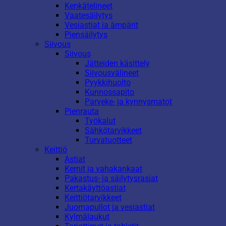
Kenkätelineet
Vaatesäilytys
Vesiastiat ja ämpärit
Piensäilytys
Siivous
Siivous
Jätteiden käsittely
Siivousvälineet
Pyykkihuolto
Kunnossapito
Parveke- ja kynnysmatot
Pienrauta
Työkalut
Sähkötarvikkeet
Turvatuotteet
Keittiö
Astiat
Kernit ja vahakankaat
Pakastus- ja säilytysrasiat
Kertakäyttöastiat
Keittiötarvikkeet
Juomapullot ja vesiastiat
Kylmälaukut