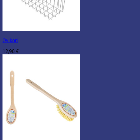
Ovikori
12,90
€