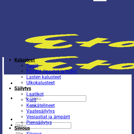
Kalusteet
Tuolit
Pöydät, lipastot ja hyllyt
Lasten kalusteet
Ulkokalusteet
Säilytys
Laatikot
Etsi:
Korit
Kenkätelineet
Vaatesäilytys
Vesiastiat ja ämpärit
Piensäilytys
Etsi:
Siivous
Siivous