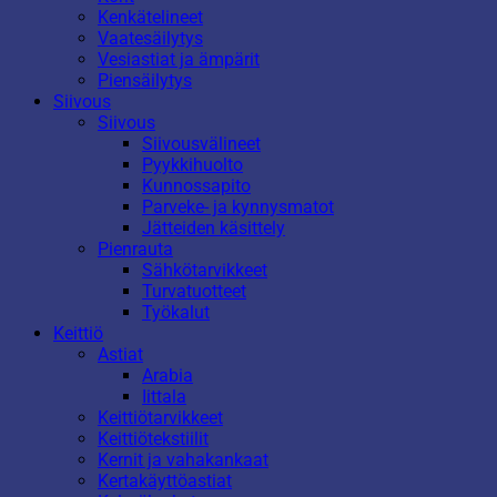
Kenkätelineet
Vaatesäilytys
Vesiastiat ja ämpärit
Piensäilytys
Siivous
Siivous
Siivousvälineet
Pyykkihuolto
Kunnossapito
Parveke- ja kynnysmatot
Jätteiden käsittely
Pienrauta
Sähkötarvikkeet
Turvatuotteet
Työkalut
Keittiö
Astiat
Arabia
Iittala
Keittiötarvikkeet
Keittiötekstiilit
Kernit ja vahakankaat
Kertakäyttöastiat