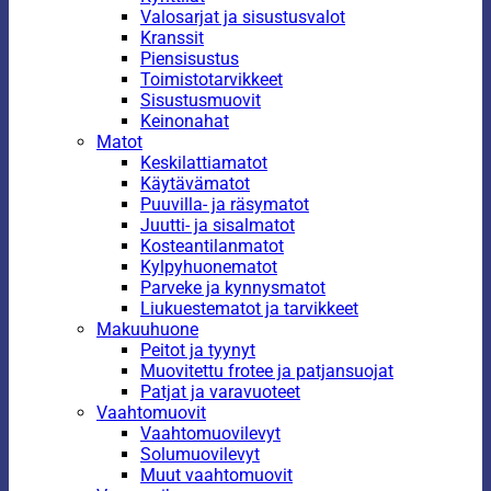
Valosarjat ja sisustusvalot
Kranssit
Piensisustus
Toimistotarvikkeet
Sisustusmuovit
Keinonahat
Matot
Keskilattiamatot
Käytävämatot
Puuvilla- ja räsymatot
Juutti- ja sisalmatot
Kosteantilanmatot
Kylpyhuonematot
Parveke ja kynnysmatot
Liukuestematot ja tarvikkeet
Makuuhuone
Peitot ja tyynyt
Muovitettu frotee ja patjansuojat
Patjat ja varavuoteet
Vaahtomuovit
Vaahtomuovilevyt
Solumuovilevyt
Muut vaahtomuovit