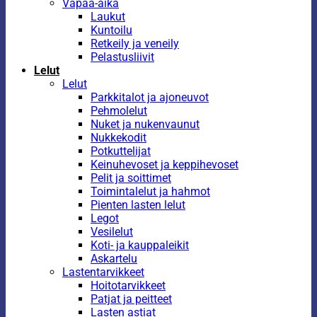
Vapaa-aika
Laukut
Kuntoilu
Retkeily ja veneily
Pelastusliivit
Lelut
Lelut
Parkkitalot ja ajoneuvot
Pehmolelut
Nuket ja nukenvaunut
Nukkekodit
Potkuttelijat
Keinuhevoset ja keppihevoset
Pelit ja soittimet
Toimintalelut ja hahmot
Pienten lasten lelut
Legot
Vesilelut
Koti- ja kauppaleikit
Askartelu
Lastentarvikkeet
Hoitotarvikkeet
Patjat ja peitteet
Lasten astiat