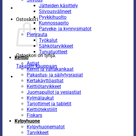
Jätteiden käsittely
Siivousvälineet
Pyykkihuolto
Ostoskori
Kunnossapito
Parveke- ja kynnysmatot
Pienrauta
Työkalut
Sähkötarvikkeet
Turvatuotteet
Ostoskori on tyhjä.
Keittiö
Astiat
Takaisin kauppaan
Kernit ja vahakankaat
Pakastus- ja säilytysrasiat
Kertakäyttöastiat
Keittiötarvikkeet
Juomapullot ja vesiastiat
Kylmälaukut
Tarjottimet ja tabletit
Keittiötekstiilit
Fiskars
Kylpyhuone
Kylpyhuonematot
Tarvikkeet