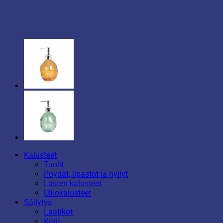
Kalusteet
Tuolit
Pöydät, lipastot ja hyllyt
Lasten kalusteet
Ulkokalusteet
Säilytys
Laatikot
Korit