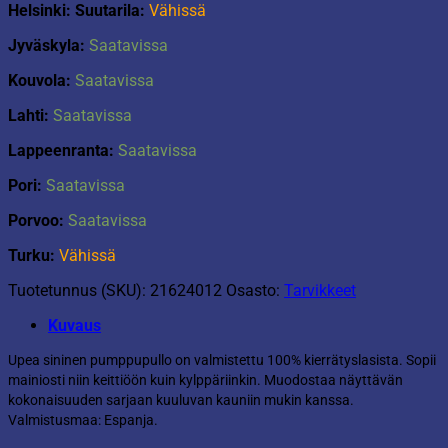
Helsinki: Suutarila:
Vähissä
Jyväskyla:
Saatavissa
Kouvola:
Saatavissa
Lahti:
Saatavissa
Lappeenranta:
Saatavissa
Pori:
Saatavissa
Porvoo:
Saatavissa
Turku:
Vähissä
Tuotetunnus (SKU):
21624012
Osasto:
Tarvikkeet
Kuvaus
Upea sininen pumppupullo on valmistettu 100% kierrätyslasista. Sopii
mainiosti niin keittiöön kuin kylppäriinkin. Muodostaa näyttävän
kokonaisuuden sarjaan kuuluvan kauniin mukin kanssa.
Valmistusmaa: Espanja.