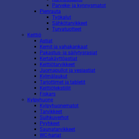
Parveke- ja kynnysmatot
Pienrauta
Työkalut
Sähkötarvikkeet
Turvatuotteet
Keittiö
Astiat
Kernit ja vahakankaat
Pakastus- ja säilytysrasiat
Kertakäyttöastiat
Keittiötarvikkeet
Juomapullot ja vesiastiat
Kylmälaukut
Tarjottimet ja tabletit
Keittiötekstiilit
Fiskars
Kylpyhuone
Kylpyhuonematot
Tarvikkeet
Suihkuverhot
Pyyhkeet
Saunatarvikkeet
WC-harjat