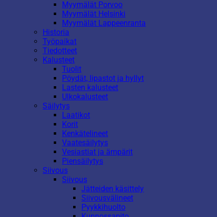
Myymälät Porvoo
Myymälät Helsinki
Myymälät Lappeenranta
Historia
Työpaikat
Tiedotteet
Kalusteet
Tuolit
Pöydät, lipastot ja hyllyt
Lasten kalusteet
Ulkokalusteet
Säilytys
Laatikot
Korit
Kenkätelineet
Vaatesäilytys
Vesiastiat ja ämpärit
Piensäilytys
Siivous
Siivous
Jätteiden käsittely
Siivousvälineet
Pyykkihuolto
Kunnossapito