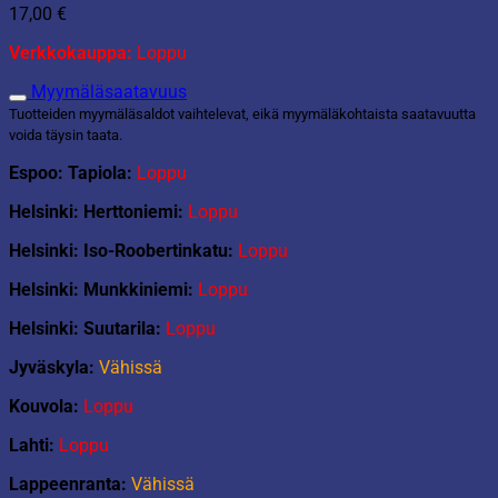
17,00
€
Verkkokauppa:
Loppu
Myymäläsaatavuus
Tuotteiden myymäläsaldot vaihtelevat, eikä myymäläkohtaista saatavuutta
voida täysin taata.
Espoo: Tapiola:
Loppu
Helsinki: Herttoniemi:
Loppu
Helsinki: Iso-Roobertinkatu:
Loppu
Helsinki: Munkkiniemi:
Loppu
Helsinki: Suutarila:
Loppu
Jyväskyla:
Vähissä
Kouvola:
Loppu
Lahti:
Loppu
Lappeenranta:
Vähissä