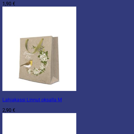
1,90
€
Lahjakassi Linnut oksalla M
2,90
€