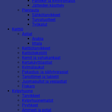
Parveke- ja kynnysmatot
Jätteiden käsittely
Pienrauta
Sähkötarvikkeet
Turvatuotteet
Työkalut
Keittiö
Astiat
Arabia
Iittala
Keittiötarvikkeet
Keittiötekstiilit
Kernit ja vahakankaat
Kertakäyttöastiat
Kylmälaukut
Pakastus- ja säilytysrasiat
Tarjottimet ja tabletit
Juomapullot ja vesiastiat
Fiskars
Kylpyhuone
Tarvikkeet
Kylpyhuonematot
Pyyhkeet
Ammeet ja potat