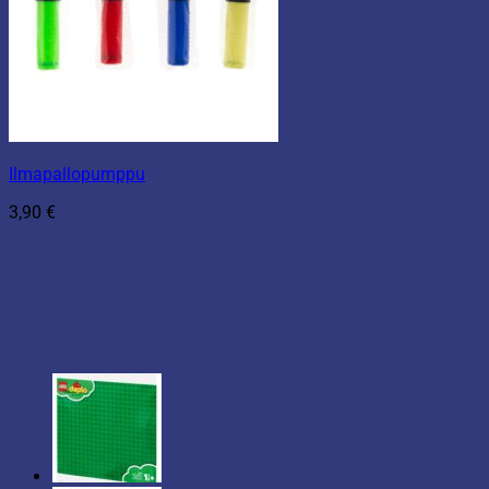
Ilmapallopumppu
3,90
€