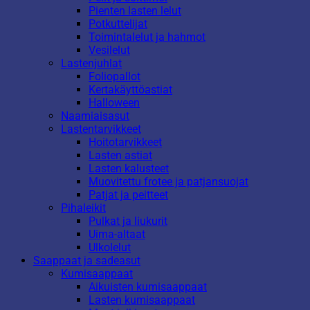
Pienten lasten lelut
Potkuttelijat
Toimintalelut ja hahmot
Vesilelut
Lastenjuhlat
Foliopallot
Kertakäyttöastiat
Halloween
Naamiaisasut
Lastentarvikkeet
Hoitotarvikkeet
Lasten astiat
Lasten kalusteet
Muovitettu frotee ja patjansuojat
Patjat ja peitteet
Pihaleikit
Pulkat ja liukurit
Uima-altaat
Ulkolelut
Saappaat ja sadeasut
Kumisaappaat
Aikuisten kumisaappaat
Lasten kumisaappaat