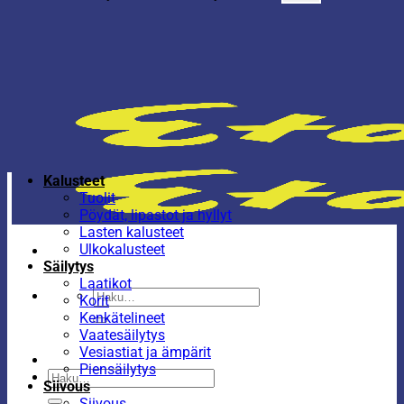
Kalusteet
Tuolit
Pöydät, lipastot ja hyllyt
Lasten kalusteet
Ulkokalusteet
Säilytys
Laatikot
Etsi:
Korit
Kenkätelineet
Vaatesäilytys
Vesiastiat ja ämpärit
Piensäilytys
Etsi:
Siivous
Siivous