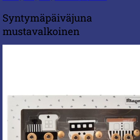
Syntymäpäiväjuna
mustavalkoinen