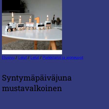
Etusivu
/
Lelut
/
Lelut
/
Parkkitalot ja ajoneuvot
Syntymäpäiväjuna
mustavalkoinen