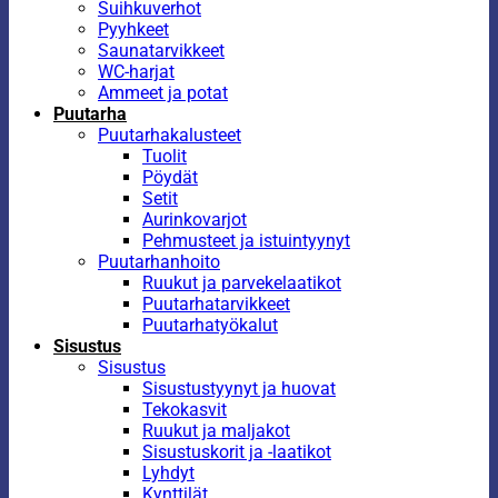
Suihkuverhot
Pyyhkeet
Saunatarvikkeet
WC-harjat
Ammeet ja potat
Puutarha
Puutarhakalusteet
Tuolit
Pöydät
Setit
Aurinkovarjot
Pehmusteet ja istuintyynyt
Puutarhanhoito
Ruukut ja parvekelaatikot
Puutarhatarvikkeet
Puutarhatyökalut
Sisustus
Sisustus
Sisustustyynyt ja huovat
Tekokasvit
Ruukut ja maljakot
Sisustuskorit ja -laatikot
Lyhdyt
Kynttilät