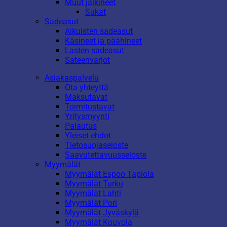
Muut jalkineet
Sukat
Sadeasut
Aikuisten sadeasut
Käsineet ja päähineet
Lasten sadeasut
Sateenvarjot
Asiakaspalvelu
Ota yhteyttä
Maksutavat
Toimitustavat
Yritysmyynti
Palautus
Yleiset ehdot
Tietosuojaseloste
Saavutettavuusseloste
Myymälät
Myymälät Espoo Tapiola
Myymälät Turku
Myymälät Lahti
Myymälät Pori
Myymälät Jyväskylä
Myymälät Kouvola