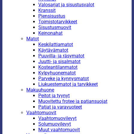
Valosarjat ja sisustusvalot
Kranssit
Piensisustus
Toimistotarvikkeet
Sisustusmuovit
Keinonahat
Matot
Keskilattiamatot
Käytävämatot
Puuvilla- ja räsymatot
Juutti- ja sisalmatot
Kosteantilanmatot
Kylpyhuonematot
Parveke ja kynnysmatot
Liukuestematot ja tarvikkeet
Makuuhuone
Peitot ja tyynyt
Muovitettu frotee ja patjansuojat
Patjat ja varavuoteet
Vaahtomuovit
Vaahtomuovilevyt
Solumuovilevyt
Muut vaahtomuovit