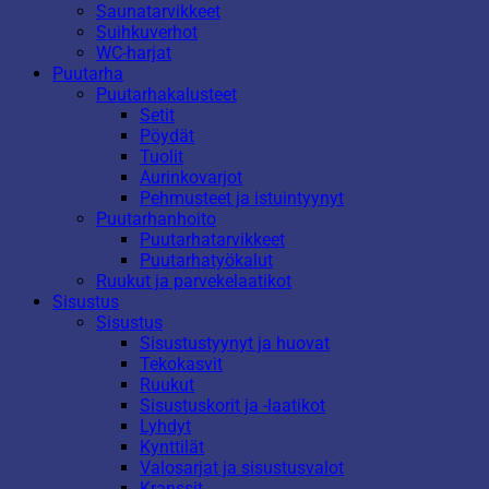
Saunatarvikkeet
Suihkuverhot
WC-harjat
Puutarha
Puutarhakalusteet
Setit
Pöydät
Tuolit
Aurinkovarjot
Pehmusteet ja istuintyynyt
Puutarhanhoito
Puutarhatarvikkeet
Puutarhatyökalut
Ruukut ja parvekelaatikot
Sisustus
Sisustus
Sisustustyynyt ja huovat
Tekokasvit
Ruukut
Sisustuskorit ja -laatikot
Lyhdyt
Kynttilät
Valosarjat ja sisustusvalot
Kranssit