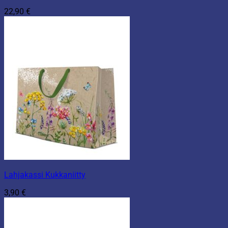
22,90
€
Lahjakassi Kukkaniitty
3,90
€