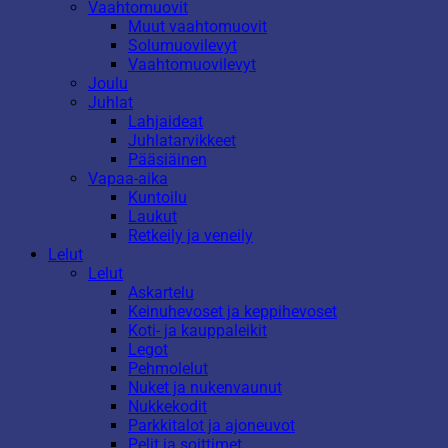
Vaahtomuovit
Muut vaahtomuovit
Solumuovilevyt
Vaahtomuovilevyt
Joulu
Juhlat
Lahjaideat
Juhlatarvikkeet
Pääsiäinen
Vapaa-aika
Kuntoilu
Laukut
Retkeily ja veneily
Lelut
Lelut
Askartelu
Keinuhevoset ja keppihevoset
Koti- ja kauppaleikit
Legot
Pehmolelut
Nuket ja nukenvaunut
Nukkekodit
Parkkitalot ja ajoneuvot
Pelit ja soittimet