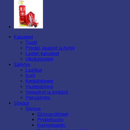
Kalusteet
Tuolit
Pöydät, lipastot ja hyllyt
Lasten kalusteet
Ulkokalusteet
Säilytys
Laatikot
Korit
Kenkätelineet
Vaatesäilytys
Vesiastiat ja ämpärit
Piensäilytys
Siivous
Siivous
Siivousvälineet
Pyykkihuolto
Kunnossapito