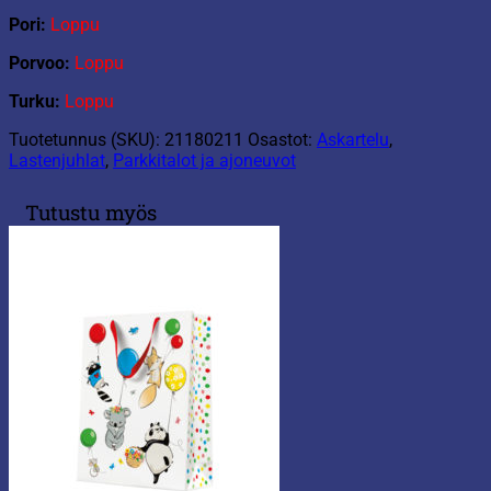
Pori:
Loppu
Porvoo:
Loppu
Turku:
Loppu
Tuotetunnus (SKU):
21180211
Osastot:
Askartelu
,
Lastenjuhlat
,
Parkkitalot ja ajoneuvot
Tutustu myös