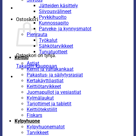
Jätteiden käsittely
Siivousvälineet
Pyykkihuolto
Ostoskori
Kunnossapito
Parveke- ja kynnysmatot
Pienrauta
Työkalut
Sähkötarvikkeet
Turvatuotteet
Ostoskori on tyhjä.
Keittiö
Astiat
Takaisin kauppaan
Kernit ja vahakankaat
Pakastus- ja säilytysrasiat
Kertakäyttöastiat
Keittiötarvikkeet
Juomapullot ja vesiastiat
Kylmälaukut
Tarjottimet ja tabletit
Keittiötekstiilit
Fiskars
Kylpyhuone
Kylpyhuonematot
Tarvikkeet