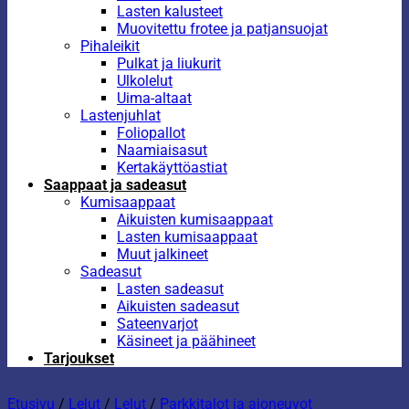
Lasten kalusteet
Muovitettu frotee ja patjansuojat
Pihaleikit
Pulkat ja liukurit
Ulkolelut
Uima-altaat
Lastenjuhlat
Foliopallot
Naamiaisasut
Kertakäyttöastiat
Saappaat ja sadeasut
Kumisaappaat
Aikuisten kumisaappaat
Lasten kumisaappaat
Muut jalkineet
Sadeasut
Lasten sadeasut
Aikuisten sadeasut
Sateenvarjot
Käsineet ja päähineet
Tarjoukset
Etusivu
/
Lelut
/
Lelut
/
Parkkitalot ja ajoneuvot