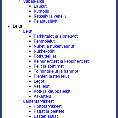
Vapaa-aika
Laukut
Kuntoilu
Retkeily ja veneily
Pelastusliivit
Lelut
Lelut
Parkkitalot ja ajoneuvot
Pehmolelut
Nuket ja nukenvaunut
Nukkekodit
Potkuttelijat
Keinuhevoset ja keppihevoset
Pelit ja soittimet
Toimintalelut ja hahmot
Pienten lasten lelut
Legot
Vesilelut
Koti- ja kauppaleikit
Askartelu
Lastentarvikkeet
Hoitotarvikkeet
Patjat ja peitteet
Lasten astiat