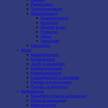
Piensisustus
Toimistotarvikkeet
Sisustusmuovit
Staattiset kalvot
Kuviolliset
Marmori ja kivi
Puukuosit
Velour
Yksiväriset
Keinonahat
Matot
Keskilattiamatot
Käytävämatot
Juutti- ja sisalmatot
Kosteantilanmatot
Kylpyhuonematot
Liukuestematot ja tarvikkeet
Parveke ja kynnysmatot
Puuvilla- ja räsymatot
Makuuhuone
Muovitettu frotee ja patjansuojat
Patjat ja varavuoteet
Peitot ja tyynyt