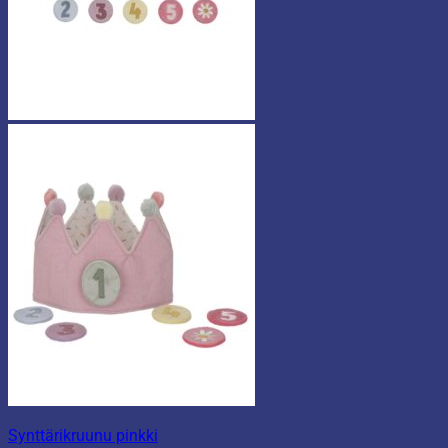
Synttärikruunu pinkki