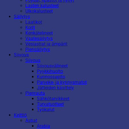
Pöydät, lipastot ja hyllyt
Lasten kalusteet
Ulkokalusteet
Säilytys
Laatikot
Korit
Kenkätelineet
Vaatesäilytys
Vesiastiat ja ämpärit
Piensäilytys
Siivous
Siivous
Siivousvälineet
Pyykkihuolto
Kunnossapito
Parveke- ja kynnysmatot
Jätteiden käsittely
Pienrauta
Sähkötarvikkeet
Turvatuotteet
Työkalut
Keittiö
Astiat
Arabia