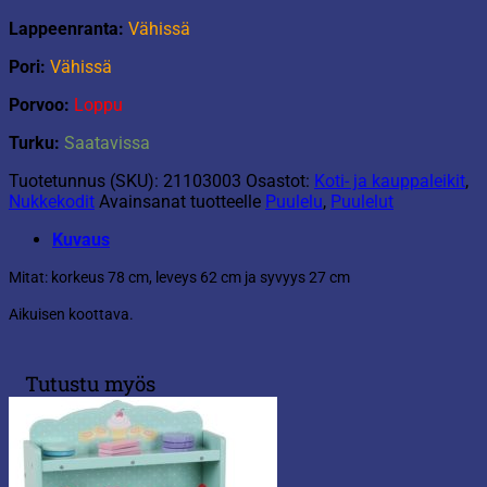
Lappeenranta:
Vähissä
Pori:
Vähissä
Porvoo:
Loppu
Turku:
Saatavissa
Tuotetunnus (SKU):
21103003
Osastot:
Koti- ja kauppaleikit
,
Nukkekodit
Avainsanat tuotteelle
Puulelu
,
Puulelut
Kuvaus
Mitat: korkeus 78 cm, leveys 62 cm ja syvyys 27 cm
Aikuisen koottava.
Tutustu myös