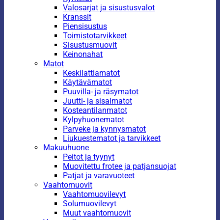
Valosarjat ja sisustusvalot
Kranssit
Piensisustus
Toimistotarvikkeet
Sisustusmuovit
Keinonahat
Matot
Keskilattiamatot
Käytävämatot
Puuvilla- ja räsymatot
Juutti- ja sisalmatot
Kosteantilanmatot
Kylpyhuonematot
Parveke ja kynnysmatot
Liukuestematot ja tarvikkeet
Makuuhuone
Peitot ja tyynyt
Muovitettu frotee ja patjansuojat
Patjat ja varavuoteet
Vaahtomuovit
Vaahtomuovilevyt
Solumuovilevyt
Muut vaahtomuovit