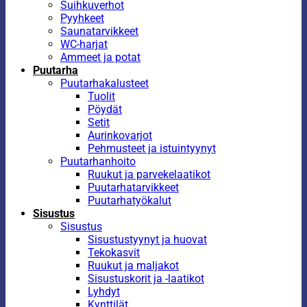
Suihkuverhot
Pyyhkeet
Saunatarvikkeet
WC-harjat
Ammeet ja potat
Puutarha
Puutarhakalusteet
Tuolit
Pöydät
Setit
Aurinkovarjot
Pehmusteet ja istuintyynyt
Puutarhanhoito
Ruukut ja parvekelaatikot
Puutarhatarvikkeet
Puutarhatyökalut
Sisustus
Sisustus
Sisustustyynyt ja huovat
Tekokasvit
Ruukut ja maljakot
Sisustuskorit ja -laatikot
Lyhdyt
Kynttilät