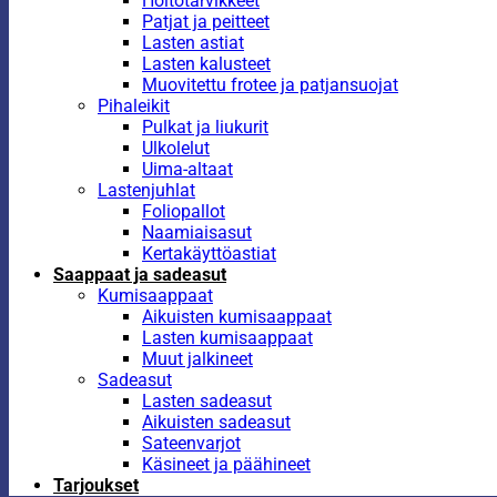
Hoitotarvikkeet
Patjat ja peitteet
Lasten astiat
Lasten kalusteet
Muovitettu frotee ja patjansuojat
Pihaleikit
Pulkat ja liukurit
Ulkolelut
Uima-altaat
Lastenjuhlat
Foliopallot
Naamiaisasut
Kertakäyttöastiat
Saappaat ja sadeasut
Kumisaappaat
Aikuisten kumisaappaat
Lasten kumisaappaat
Muut jalkineet
Sadeasut
Lasten sadeasut
Aikuisten sadeasut
Sateenvarjot
Käsineet ja päähineet
Tarjoukset