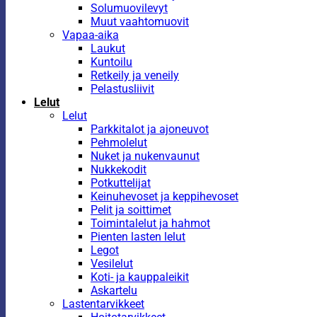
Solumuovilevyt
Muut vaahtomuovit
Vapaa-aika
Laukut
Kuntoilu
Retkeily ja veneily
Pelastusliivit
Lelut
Lelut
Parkkitalot ja ajoneuvot
Pehmolelut
Nuket ja nukenvaunut
Nukkekodit
Potkuttelijat
Keinuhevoset ja keppihevoset
Pelit ja soittimet
Toimintalelut ja hahmot
Pienten lasten lelut
Legot
Vesilelut
Koti- ja kauppaleikit
Askartelu
Lastentarvikkeet