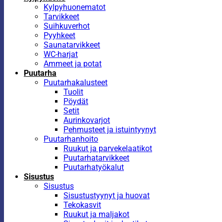
Kylpyhuonematot
Tarvikkeet
Suihkuverhot
Pyyhkeet
Saunatarvikkeet
WC-harjat
Ammeet ja potat
Puutarha
Puutarhakalusteet
Tuolit
Pöydät
Setit
Aurinkovarjot
Pehmusteet ja istuintyynyt
Puutarhanhoito
Ruukut ja parvekelaatikot
Puutarhatarvikkeet
Puutarhatyökalut
Sisustus
Sisustus
Sisustustyynyt ja huovat
Tekokasvit
Ruukut ja maljakot