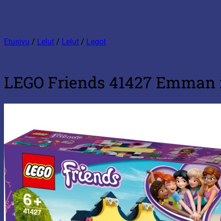
Etusivu
/
Lelut
/
Lelut
/
Legot
LEGO Friends 41427 Emman 