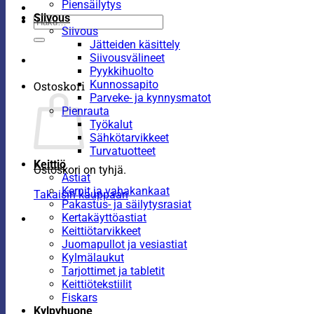
Piensäilytys
Siivous
Etsi:
Siivous
Jätteiden käsittely
Siivousvälineet
Pyykkihuolto
Kunnossapito
Ostoskori
Parveke- ja kynnysmatot
Pienrauta
Työkalut
Sähkötarvikkeet
Turvatuotteet
Keittiö
Ostoskori on tyhjä.
Astiat
Kernit ja vahakankaat
Takaisin kauppaan
Pakastus- ja säilytysrasiat
Kertakäyttöastiat
Keittiötarvikkeet
Juomapullot ja vesiastiat
Kylmälaukut
Tarjottimet ja tabletit
Keittiötekstiilit
Fiskars
Kylpyhuone