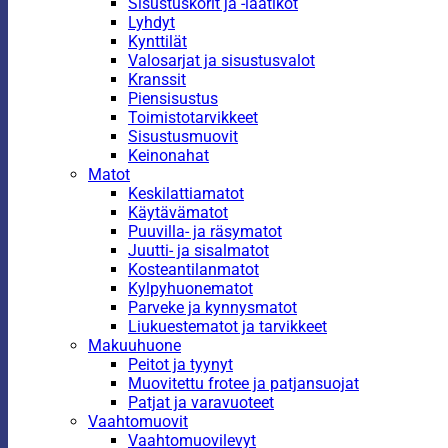
Sisustuskorit ja -laatikot
Lyhdyt
Kynttilät
Valosarjat ja sisustusvalot
Kranssit
Piensisustus
Toimistotarvikkeet
Sisustusmuovit
Keinonahat
Matot
Keskilattiamatot
Käytävämatot
Puuvilla- ja räsymatot
Juutti- ja sisalmatot
Kosteantilanmatot
Kylpyhuonematot
Parveke ja kynnysmatot
Liukuestematot ja tarvikkeet
Makuuhuone
Peitot ja tyynyt
Muovitettu frotee ja patjansuojat
Patjat ja varavuoteet
Vaahtomuovit
Vaahtomuovilevyt