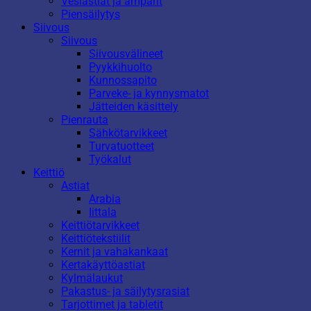
Vesiastiat ja ämpärit
Piensäilytys
Siivous
Siivous
Siivousvälineet
Pyykkihuolto
Kunnossapito
Parveke- ja kynnysmatot
Jätteiden käsittely
Pienrauta
Sähkötarvikkeet
Turvatuotteet
Työkalut
Keittiö
Astiat
Arabia
Iittala
Keittiötarvikkeet
Keittiötekstiilit
Kernit ja vahakankaat
Kertakäyttöastiat
Kylmälaukut
Pakastus- ja säilytysrasiat
Tarjottimet ja tabletit