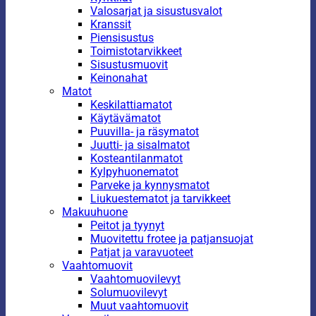
Valosarjat ja sisustusvalot
Kranssit
Piensisustus
Toimistotarvikkeet
Sisustusmuovit
Keinonahat
Matot
Keskilattiamatot
Käytävämatot
Puuvilla- ja räsymatot
Juutti- ja sisalmatot
Kosteantilanmatot
Kylpyhuonematot
Parveke ja kynnysmatot
Liukuestematot ja tarvikkeet
Makuuhuone
Peitot ja tyynyt
Muovitettu frotee ja patjansuojat
Patjat ja varavuoteet
Vaahtomuovit
Vaahtomuovilevyt
Solumuovilevyt
Muut vaahtomuovit