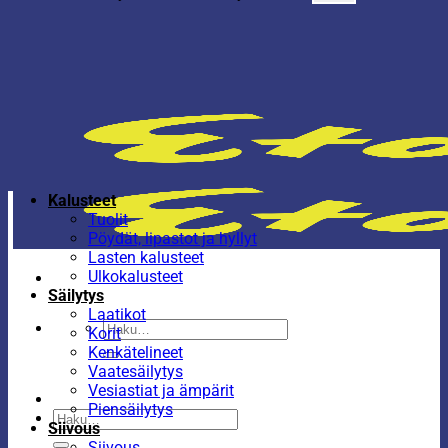
Kalusteet
Tuolit
Pöydät, lipastot ja hyllyt
Lasten kalusteet
Ulkokalusteet
Säilytys
Laatikot
Etsi:
Korit
Kenkätelineet
Vaatesäilytys
Vesiastiat ja ämpärit
Piensäilytys
Etsi:
Siivous
Siivous