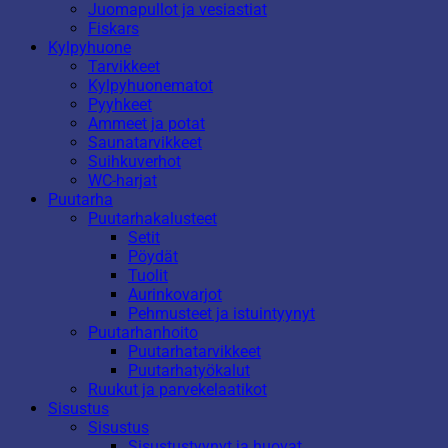
Juomapullot ja vesiastiat
Fiskars
Kylpyhuone
Tarvikkeet
Kylpyhuonematot
Pyyhkeet
Ammeet ja potat
Saunatarvikkeet
Suihkuverhot
WC-harjat
Puutarha
Puutarhakalusteet
Setit
Pöydät
Tuolit
Aurinkovarjot
Pehmusteet ja istuintyynyt
Puutarhanhoito
Puutarhatarvikkeet
Puutarhatyökalut
Ruukut ja parvekelaatikot
Sisustus
Sisustus
Sisustustyynyt ja huovat