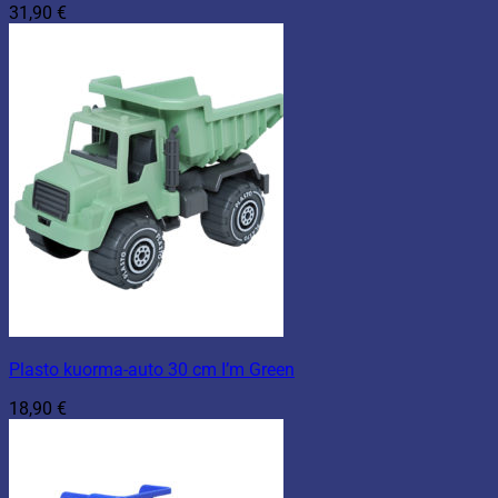
31,90
€
Plasto kuorma-auto 30 cm I’m Green
18,90
€