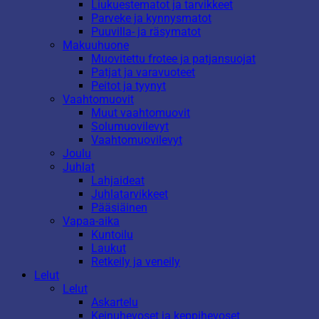
Liukuestematot ja tarvikkeet
Parveke ja kynnysmatot
Puuvilla- ja räsymatot
Makuuhuone
Muovitettu frotee ja patjansuojat
Patjat ja varavuoteet
Peitot ja tyynyt
Vaahtomuovit
Muut vaahtomuovit
Solumuovilevyt
Vaahtomuovilevyt
Joulu
Juhlat
Lahjaideat
Juhlatarvikkeet
Pääsiäinen
Vapaa-aika
Kuntoilu
Laukut
Retkeily ja veneily
Lelut
Lelut
Askartelu
Keinuhevoset ja keppihevoset