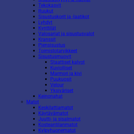
Tekokasvit
Ruukut
Sisustuskorit ja -laatikot
Lyhdyt
Kynttilät
Valosarjat ja sisustusvalot
Kranssit
Piensisustus
Toimistotarvikkeet
Sisustusmuovit
Staattiset kalvot
Kuviolliset
Marmori ja kivi
Puukuosit
Velour
Yksiväriset
Keinonahat
Matot
Keskilattiamatot
Käytävämatot
Juutti- ja sisalmatot
Kosteantilanmatot
Kylpyhuonematot