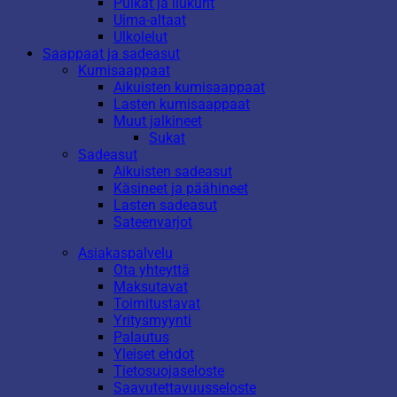
Pulkat ja liukurit
Uima-altaat
Ulkolelut
Saappaat ja sadeasut
Kumisaappaat
Aikuisten kumisaappaat
Lasten kumisaappaat
Muut jalkineet
Sukat
Sadeasut
Aikuisten sadeasut
Käsineet ja päähineet
Lasten sadeasut
Sateenvarjot
Asiakaspalvelu
Ota yhteyttä
Maksutavat
Toimitustavat
Yritysmyynti
Palautus
Yleiset ehdot
Tietosuojaseloste
Saavutettavuusseloste