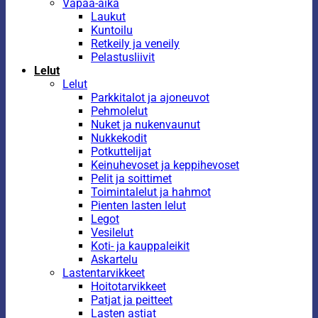
Vapaa-aika
Laukut
Kuntoilu
Retkeily ja veneily
Pelastusliivit
Lelut
Lelut
Parkkitalot ja ajoneuvot
Pehmolelut
Nuket ja nukenvaunut
Nukkekodit
Potkuttelijat
Keinuhevoset ja keppihevoset
Pelit ja soittimet
Toimintalelut ja hahmot
Pienten lasten lelut
Legot
Vesilelut
Koti- ja kauppaleikit
Askartelu
Lastentarvikkeet
Hoitotarvikkeet
Patjat ja peitteet
Lasten astiat