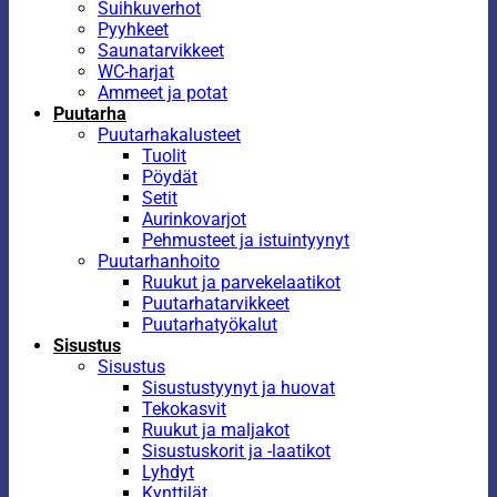
Suihkuverhot
Pyyhkeet
Saunatarvikkeet
WC-harjat
Ammeet ja potat
Puutarha
Puutarhakalusteet
Tuolit
Pöydät
Setit
Aurinkovarjot
Pehmusteet ja istuintyynyt
Puutarhanhoito
Ruukut ja parvekelaatikot
Puutarhatarvikkeet
Puutarhatyökalut
Sisustus
Sisustus
Sisustustyynyt ja huovat
Tekokasvit
Ruukut ja maljakot
Sisustuskorit ja -laatikot
Lyhdyt
Kynttilät