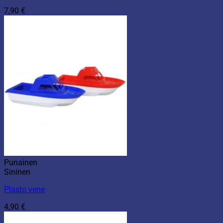
7,90
€
Punainen
Sininen
Plasto vene
4,90
€