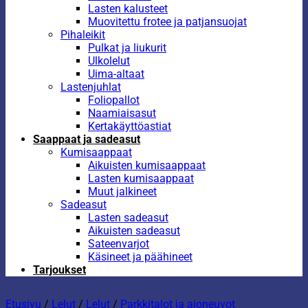
Lasten kalusteet
Muovitettu frotee ja patjansuojat
Pihaleikit
Pulkat ja liukurit
Ulkolelut
Uima-altaat
Lastenjuhlat
Foliopallot
Naamiaisasut
Kertakäyttöastiat
Saappaat ja sadeasut
Kumisaappaat
Aikuisten kumisaappaat
Lasten kumisaappaat
Muut jalkineet
Sadeasut
Lasten sadeasut
Aikuisten sadeasut
Sateenvarjot
Käsineet ja päähineet
Tarjoukset
Etusivu
/
Lelut
/
Lelut
/
Parkkitalot ja ajoneuvot