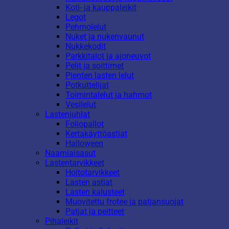
Koti- ja kauppaleikit
Legot
Pehmolelut
Nuket ja nukenvaunut
Nukkekodit
Parkkitalot ja ajoneuvot
Pelit ja soittimet
Pienten lasten lelut
Potkuttelijat
Toimintalelut ja hahmot
Vesilelut
Lastenjuhlat
Foliopallot
Kertakäyttöastiat
Halloween
Naamiaisasut
Lastentarvikkeet
Hoitotarvikkeet
Lasten astiat
Lasten kalusteet
Muovitettu frotee ja patjansuojat
Patjat ja peitteet
Pihaleikit