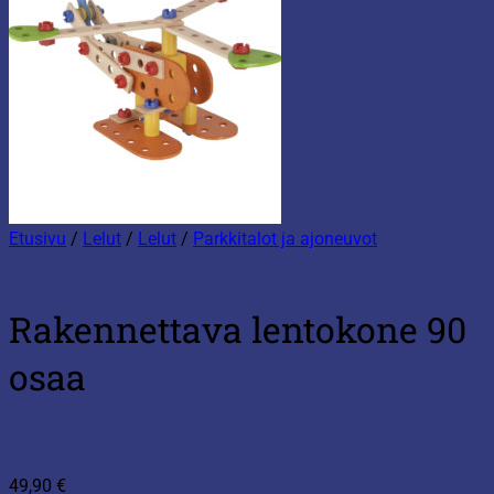
Etusivu
/
Lelut
/
Lelut
/
Parkkitalot ja ajoneuvot
Rakennettava lentokone 90
osaa
49,90
€