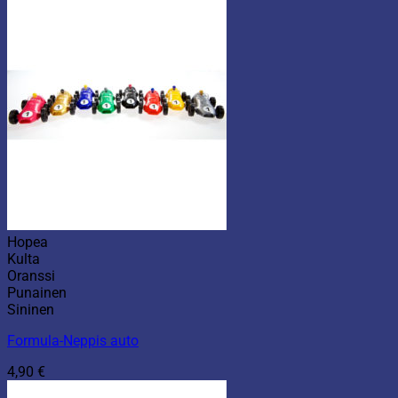
Hopea
Kulta
Oranssi
Punainen
Sininen
Formula-Neppis auto
4,90
€