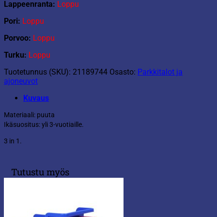
Lappeenranta:
Loppu
Pori:
Loppu
Porvoo:
Loppu
Turku:
Loppu
Tuotetunnus (SKU):
21189744
Osasto:
Parkkitalot ja
ajoneuvot
Kuvaus
Materiaali: puuta
Ikäsuositus: yli 3-vuotiaille.
3 in 1.
Tutustu myös