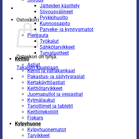
Jätteiden käsittely
Siivousvälineet
Pyykkihuolto
Ostoskori
Kunnossapito
Parveke- ja kynnysmatot
Pienrauta
Työkalut
Sähkötarvikkeet
Turvatuotteet
Ostoskori on tyhjä.
Keittiö
Astiat
Takaisin kauppaan
Kernit ja vahakankaat
Pakastus- ja säilytysrasiat
Kertakäyttöastiat
Keittiötarvikkeet
Juomapullot ja vesiastiat
Kylmälaukut
Tarjottimet ja tabletit
Keittiötekstiilit
Fiskars
Kylpyhuone
Kylpyhuonematot
Tarvikkeet