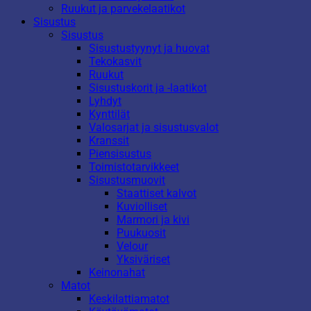
Ruukut ja parvekelaatikot
Sisustus
Sisustus
Sisustustyynyt ja huovat
Tekokasvit
Ruukut
Sisustuskorit ja -laatikot
Lyhdyt
Kynttilät
Valosarjat ja sisustusvalot
Kranssit
Piensisustus
Toimistotarvikkeet
Sisustusmuovit
Staattiset kalvot
Kuviolliset
Marmori ja kivi
Puukuosit
Velour
Yksiväriset
Keinonahat
Matot
Keskilattiamatot