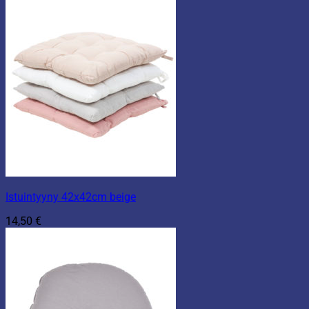
Istuintyyny 42x42cm beige
14,50
€