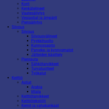
Korit
Kenkätelineet
Vaatesäilytys
Vesiastiat ja ämpärit
Piensäilytys
Siivous
Siivous
Siivousvälineet
Pyykkihuolto
Kunnossapito
Parveke- ja kynnysmatot
Jätteiden käsittely
Pienrauta
Sähkötarvikkeet
Turvatuotteet
Työkalut
Keittiö
Astiat
Arabia
Iittala
Keittiötarvikkeet
Keittiötekstiilit
Kernit ja vahakankaat