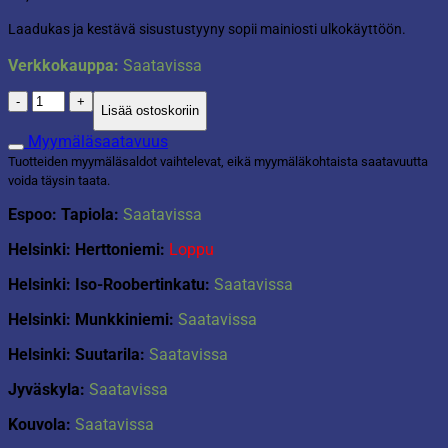
Laadukas ja kestävä sisustustyyny sopii mainiosti ulkokäyttöön.
Verkkokauppa:
Saatavissa
Sisustustyyny
Lisää ostoskoriin
ulkokäyttöön
50x30cm
Myymäläsaatavuus
Vintage
Tuotteiden myymäläsaldot vaihtelevat, eikä myymäläkohtaista saatavuutta
flower
voida täysin taata.
määrä
Espoo: Tapiola:
Saatavissa
Helsinki: Herttoniemi:
Loppu
Helsinki: Iso-Roobertinkatu:
Saatavissa
Helsinki: Munkkiniemi:
Saatavissa
Helsinki: Suutarila:
Saatavissa
Jyväskyla:
Saatavissa
Kouvola:
Saatavissa