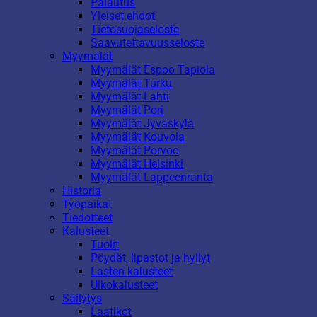
Palautus
Yleiset ehdot
Tietosuojaseloste
Saavutettavuusseloste
Myymälät
Myymälät Espoo Tapiola
Myymälät Turku
Myymälät Lahti
Myymälät Pori
Myymälät Jyväskylä
Myymälät Kouvola
Myymälät Porvoo
Myymälät Helsinki
Myymälät Lappeenranta
Historia
Työpaikat
Tiedotteet
Kalusteet
Tuolit
Pöydät, lipastot ja hyllyt
Lasten kalusteet
Ulkokalusteet
Säilytys
Laatikot