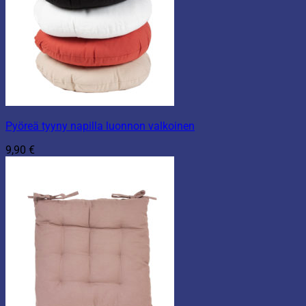
Pyöreä tyyny napilla luonnon valkoinen
9,90
€