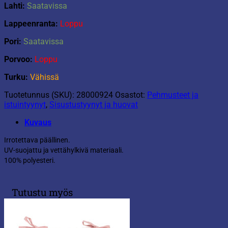
Lahti:
Saatavissa
Lappeenranta:
Loppu
Pori:
Saatavissa
Porvoo:
Loppu
Turku:
Vähissä
Tuotetunnus (SKU):
28000924
Osastot:
Pehmusteet ja
istuintyynyt
,
Sisustustyynyt ja huovat
Kuvaus
Irrotettava päällinen.
UV-suojattu ja vettähylkivä materiaali.
100% polyesteri.
Tutustu myös