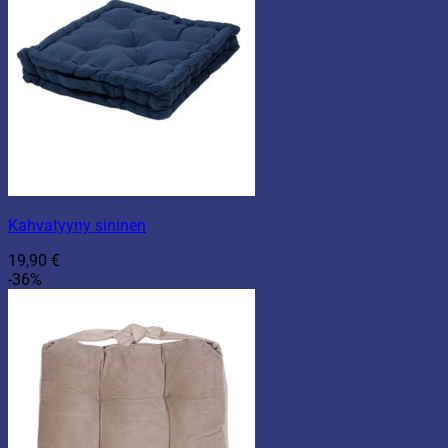
Kahvatyyny sininen
19,90
€
-36%