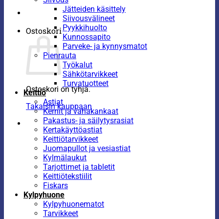
Jätteiden käsittely
Siivousvälineet
Pyykkihuolto
Ostoskori
Kunnossapito
Parveke- ja kynnysmatot
Pienrauta
Työkalut
Sähkötarvikkeet
Turvatuotteet
Ostoskori on tyhjä.
Keittiö
Astiat
Takaisin kauppaan
Kernit ja vahakankaat
Pakastus- ja säilytysrasiat
Kertakäyttöastiat
Keittiötarvikkeet
Juomapullot ja vesiastiat
Kylmälaukut
Tarjottimet ja tabletit
Keittiötekstiilit
Fiskars
Kylpyhuone
Kylpyhuonematot
Tarvikkeet