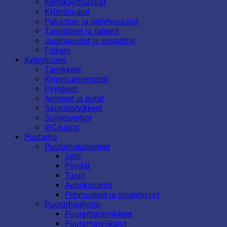
Kertakäyttöastiat
Kylmälaukut
Pakastus- ja säilytysrasiat
Tarjottimet ja tabletit
Juomapullot ja vesiastiat
Fiskars
Kylpyhuone
Tarvikkeet
Kylpyhuonematot
Pyyhkeet
Ammeet ja potat
Saunatarvikkeet
Suihkuverhot
WC-harjat
Puutarha
Puutarhakalusteet
Setit
Pöydät
Tuolit
Aurinkovarjot
Pehmusteet ja istuintyynyt
Puutarhanhoito
Puutarhatarvikkeet
Puutarhatyökalut