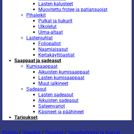
Lasten kalusteet
Muovitettu frotee ja patjansuojat
Pihaleikit
Pulkat ja liukurit
Ulkolelut
Uima-altaat
Lastenjuhlat
Foliopallot
Naamiaisasut
Kertakäyttöastiat
Saappaat ja sadeasut
Kumisaappaat
Aikuisten kumisaappaat
Lasten kumisaappaat
Muut jalkineet
Sadeasut
Lasten sadeasut
Aikuisten sadeasut
Sateenvarjot
Käsineet ja päähineet
Tarjoukset
Etusivu
/
Sisustus
/
Sisustus
/
Sisustustyynyt ja huovat