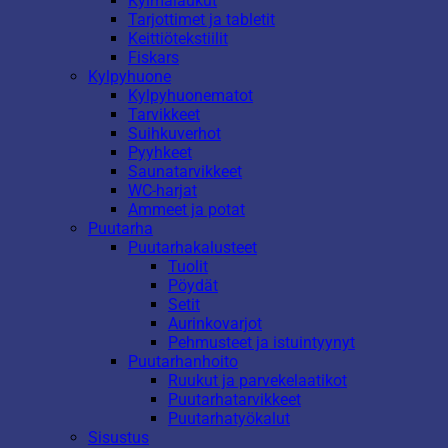
Kylmälaukut
Tarjottimet ja tabletit
Keittiötekstiilit
Fiskars
Kylpyhuone
Kylpyhuonematot
Tarvikkeet
Suihkuverhot
Pyyhkeet
Saunatarvikkeet
WC-harjat
Ammeet ja potat
Puutarha
Puutarhakalusteet
Tuolit
Pöydät
Setit
Aurinkovarjot
Pehmusteet ja istuintyynyt
Puutarhanhoito
Ruukut ja parvekelaatikot
Puutarhatarvikkeet
Puutarhatyökalut
Sisustus