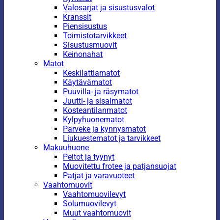
Valosarjat ja sisustusvalot
Kranssit
Piensisustus
Toimistotarvikkeet
Sisustusmuovit
Keinonahat
Matot
Keskilattiamatot
Käytävämatot
Puuvilla- ja räsymatot
Juutti- ja sisalmatot
Kosteantilanmatot
Kylpyhuonematot
Parveke ja kynnysmatot
Liukuestematot ja tarvikkeet
Makuuhuone
Peitot ja tyynyt
Muovitettu frotee ja patjansuojat
Patjat ja varavuoteet
Vaahtomuovit
Vaahtomuovilevyt
Solumuovilevyt
Muut vaahtomuovit