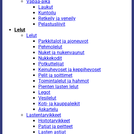
Vapaa-aika
Laukut
Kuntoilu
Retkeily ja veneily
Pelastusliivit
Lelut
Lelut
Parkkitalot ja ajoneuvot
Pehmolelut
Nuket ja nukenvaunut
Nukkekodit
Potkuttelijat
Keinuhevoset ja keppihevoset
Pelit ja soittimet
Toimintalelut ja hahmot
Pienten lasten lelut
Legot
Vesilelut
Koti- ja kauppaleikit
Askartelu
Lastentarvikkeet
Hoitotarvikkeet
Patjat ja peitteet
Lasten astiat