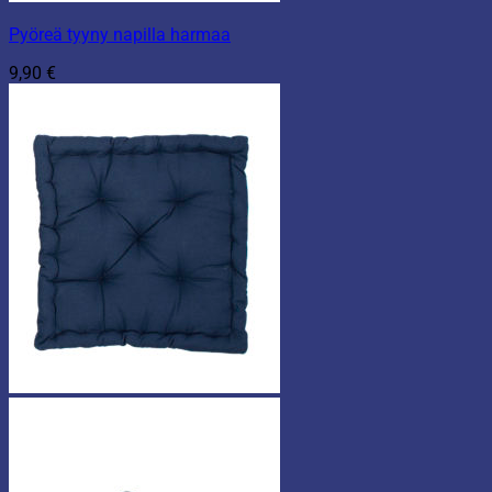
Pyöreä tyyny napilla harmaa
9,90
€