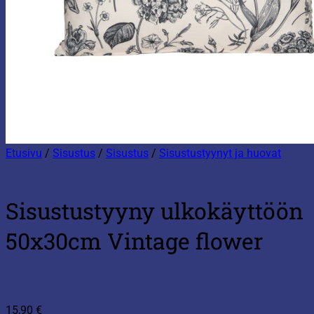
Etusivu
/
Sisustus
/
Sisustus
/
Sisustustyynyt ja huovat
Sisustustyyny ulkokäyttöön
50x30cm Vintage flower
15,90
€