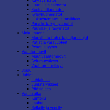
Käytävämatot
Juutti- ja sisalmatot
Kosteantilanmatot
Kylpyhuonematot
Liukuestematot ja tarvikkeet
Parveke ja kynnysmatot
Puuvilla- ja räsymatot
Makuuhuone
Muovitettu frotee ja patjansuojat
Patjat ja varavuoteet
Peitot ja tyynyt
Vaahtomuovit
Muut vaahtomuovit
Solumuovilevyt
Vaahtomuovilevyt
Joulu
Juhlat
Lahjaideat
Juhlatarvikkeet
Pääsiäinen
Vapaa-aika
Kuntoilu
Laukut
Retkeily ja veneily