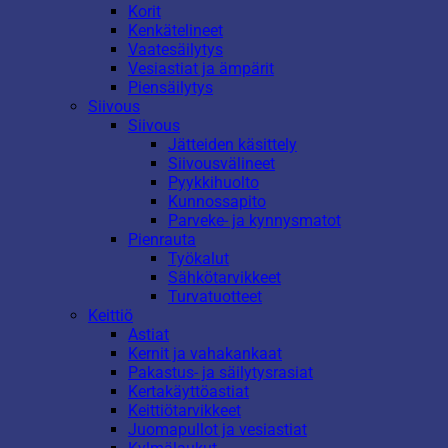
Korit
Kenkätelineet
Vaatesäilytys
Vesiastiat ja ämpärit
Piensäilytys
Siivous
Siivous
Jätteiden käsittely
Siivousvälineet
Pyykkihuolto
Kunnossapito
Parveke- ja kynnysmatot
Pienrauta
Työkalut
Sähkötarvikkeet
Turvatuotteet
Keittiö
Astiat
Kernit ja vahakankaat
Pakastus- ja säilytysrasiat
Kertakäyttöastiat
Keittiötarvikkeet
Juomapullot ja vesiastiat