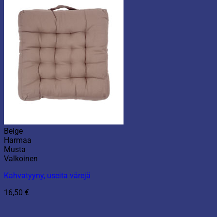
Beige
Harmaa
Musta
Valkoinen
Kahvatyyny, useita värejä
16,50
€