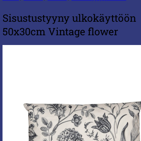
Sisustustyyny ulkokäyttöön
50x30cm Vintage flower