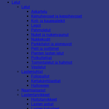
Lelut
Lelut
Askartelu
Keinuhevoset ja keppihevoset
Koti- ja kauppaleikit
Legot
Pehmolelut
Nuket ja nukenvaunut
Nukkekodit
Parkkitalot ja ajoneuvot
Pelit ja soittimet
Pienten lasten lelut
Potkuttelijat
Toimintalelut ja hahmot
Vesilelut
Lastenjuhlat
Foliopallot
Kertakäyttöastiat
Halloween
Naamiaisasut
Lastentarvikkeet
Hoitotarvikkeet
Lasten astiat
Lasten kalusteet