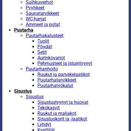
Suihkuverhot
Pyyhkeet
Saunatarvikkeet
WC-harjat
Ammeet ja potat
Puutarha
Puutarhakalusteet
Tuolit
Pöydät
Setit
Aurinkovarjot
Pehmusteet ja istuintyynyt
Puutarhanhoito
Ruukut ja parvekelaatikot
Puutarhatarvikkeet
Puutarhatyökalut
Sisustus
Sisustus
Sisustustyynyt ja huovat
Tekokasvit
Ruukut ja maljakot
Sisustuskorit ja -laatikot
Lyhdyt
Kynttilät