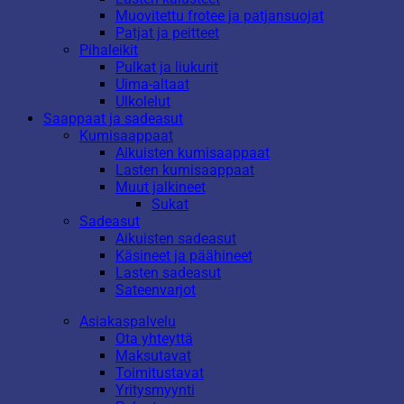
Muovitettu frotee ja patjansuojat
Patjat ja peitteet
Pihaleikit
Pulkat ja liukurit
Uima-altaat
Ulkolelut
Saappaat ja sadeasut
Kumisaappaat
Aikuisten kumisaappaat
Lasten kumisaappaat
Muut jalkineet
Sukat
Sadeasut
Aikuisten sadeasut
Käsineet ja päähineet
Lasten sadeasut
Sateenvarjot
Asiakaspalvelu
Ota yhteyttä
Maksutavat
Toimitustavat
Yritysmyynti