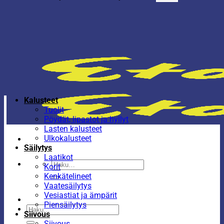
Kalusteet
Tuolit
Pöydät, lipastot ja hyllyt
Lasten kalusteet
Ulkokalusteet
Säilytys
Laatikot
Etsi:
Korit
Kenkätelineet
Vaatesäilytys
Vesiastiat ja ämpärit
Piensäilytys
Etsi:
Siivous
Siivous