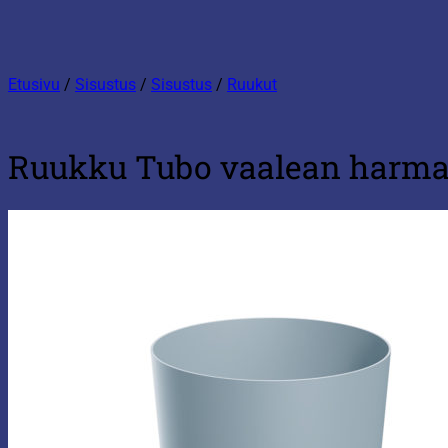
Etusivu
/
Sisustus
/
Sisustus
/
Ruukut
Ruukku Tubo vaalean harma