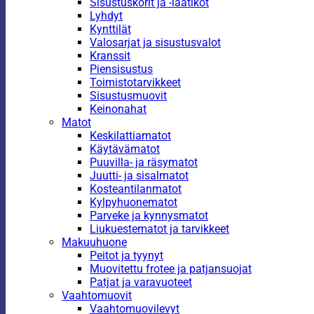
Sisustuskorit ja -laatikot
Lyhdyt
Kynttilät
Valosarjat ja sisustusvalot
Kranssit
Piensisustus
Toimistotarvikkeet
Sisustusmuovit
Keinonahat
Matot
Keskilattiamatot
Käytävämatot
Puuvilla- ja räsymatot
Juutti- ja sisalmatot
Kosteantilanmatot
Kylpyhuonematot
Parveke ja kynnysmatot
Liukuestematot ja tarvikkeet
Makuuhuone
Peitot ja tyynyt
Muovitettu frotee ja patjansuojat
Patjat ja varavuoteet
Vaahtomuovit
Vaahtomuovilevyt