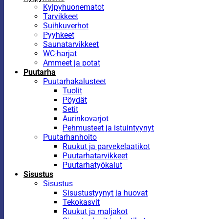
Kylpyhuonematot
Tarvikkeet
Suihkuverhot
Pyyhkeet
Saunatarvikkeet
WC-harjat
Ammeet ja potat
Puutarha
Puutarhakalusteet
Tuolit
Pöydät
Setit
Aurinkovarjot
Pehmusteet ja istuintyynyt
Puutarhanhoito
Ruukut ja parvekelaatikot
Puutarhatarvikkeet
Puutarhatyökalut
Sisustus
Sisustus
Sisustustyynyt ja huovat
Tekokasvit
Ruukut ja maljakot