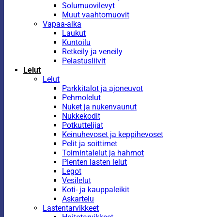
Solumuovilevyt
Muut vaahtomuovit
Vapaa-aika
Laukut
Kuntoilu
Retkeily ja veneily
Pelastusliivit
Lelut
Lelut
Parkkitalot ja ajoneuvot
Pehmolelut
Nuket ja nukenvaunut
Nukkekodit
Potkuttelijat
Keinuhevoset ja keppihevoset
Pelit ja soittimet
Toimintalelut ja hahmot
Pienten lasten lelut
Legot
Vesilelut
Koti- ja kauppaleikit
Askartelu
Lastentarvikkeet