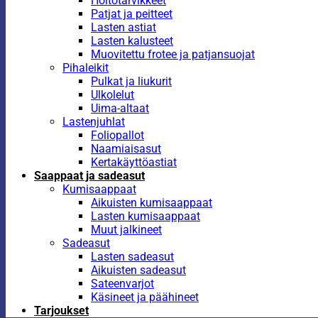
Hoitotarvikkeet
Patjat ja peitteet
Lasten astiat
Lasten kalusteet
Muovitettu frotee ja patjansuojat
Pihaleikit
Pulkat ja liukurit
Ulkolelut
Uima-altaat
Lastenjuhlat
Foliopallot
Naamiaisasut
Kertakäyttöastiat
Saappaat ja sadeasut
Kumisaappaat
Aikuisten kumisaappaat
Lasten kumisaappaat
Muut jalkineet
Sadeasut
Lasten sadeasut
Aikuisten sadeasut
Sateenvarjot
Käsineet ja päähineet
Tarjoukset