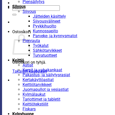
Piensäilytys
Siivous
Etsi:
Siivous
Jätteiden käsittely
Siivousvälineet
Pyykkihuolto
Kunnossapito
Ostoskori
Parveke- ja kynnysmatot
Pienrauta
Työkalut
Sähkötarvikkeet
Turvatuotteet
Keittiö
Ostoskori on tyhjä.
Astiat
Kernit ja vahakankaat
Takaisin kauppaan
Pakastus- ja säilytysrasiat
Kertakäyttöastiat
Keittiötarvikkeet
Juomapullot ja vesiastiat
Kylmälaukut
Tarjottimet ja tabletit
Keittiötekstiilit
Fiskars
Kylpyhuone