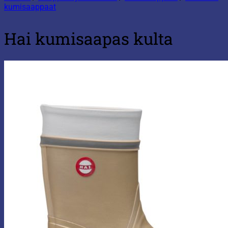
kumisaappaat
Hai kumisaapas kulta