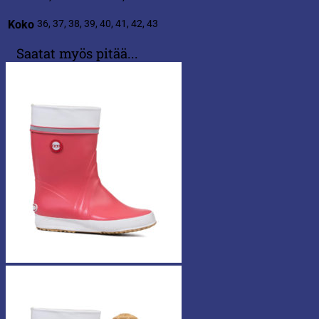
Koko
36, 37, 38, 39, 40, 41, 42, 43
Saatat myös pitää...