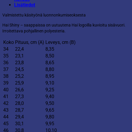
Lisätiedot
Valmistettu käsityönä luonnonkumiseoksesta
Hai Shiny – saappaissa on uutuutena Hai logoilla kuvioitu sisävuori.
Irroitettava pohjallinen polyesteria.
Koko
Pituus, cm (A)
Leveys, cm (B)
34
22,4
8,35
35
23,1
8,50
36
23,8
8,65
37
24,5
8,80
38
25,2
8,95
39
25,9
9,10
40
26,6
9,25
41
27,3
9,40
42
28,0
9,50
43
28,7
9,65
44
29,4
9,80
45
30,1
9,95
46
30,8
10,10