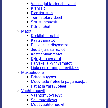
Valosarjat ja sisustusvalot
Kranssit
Piensisustus
Toimistotarvikkeet
Sisustusmuovit
Keinonahat
Matot
Keskilattiamatot
Käytävämatot
Puuvilla- ja räsymatot
Juutti- ja sisalmatot
Kosteantilanmatot
Kylpyhuonematot
Parveke ja kynnysmatot
Liukuestematot ja tarvikkeet
Makuuhuone
Peitot ja tyynyt
Muovitettu frotee ja patjansuojat
Patjat ja varavuoteet
Vaahtomuovit
Vaahtomuovilevyt
Solumuovilevyt
Muut vaahtomuovit