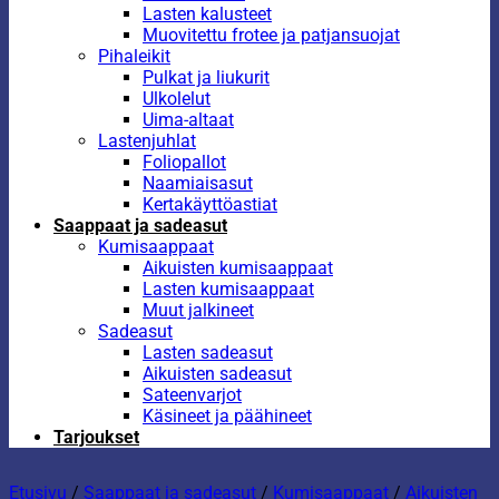
Lasten kalusteet
Muovitettu frotee ja patjansuojat
Pihaleikit
Pulkat ja liukurit
Ulkolelut
Uima-altaat
Lastenjuhlat
Foliopallot
Naamiaisasut
Kertakäyttöastiat
Saappaat ja sadeasut
Kumisaappaat
Aikuisten kumisaappaat
Lasten kumisaappaat
Muut jalkineet
Sadeasut
Lasten sadeasut
Aikuisten sadeasut
Sateenvarjot
Käsineet ja päähineet
Tarjoukset
Etusivu
/
Saappaat ja sadeasut
/
Kumisaappaat
/
Aikuisten