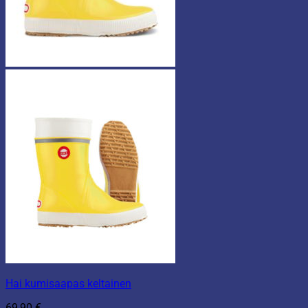
Hai kumisaapas keltainen
69,90
€