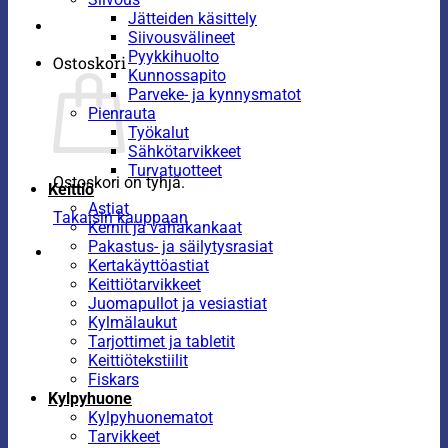
Jätteiden käsittely
Siivousvälineet
Pyykkihuolto
Ostoskori
Kunnossapito
Parveke- ja kynnysmatot
Pienrauta
Työkalut
Sähkötarvikkeet
Turvatuotteet
Ostoskori on tyhjä.
Keittiö
Astiat
Takaisin kauppaan
Kernit ja vahakankaat
Pakastus- ja säilytysrasiat
Kertakäyttöastiat
Keittiötarvikkeet
Juomapullot ja vesiastiat
Kylmälaukut
Tarjottimet ja tabletit
Keittiötekstiilit
Fiskars
Kylpyhuone
Kylpyhuonematot
Tarvikkeet