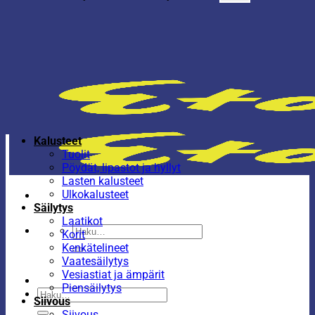
Kalusteet
Tuolit
Pöydät, lipastot ja hyllyt
Lasten kalusteet
Ulkokalusteet
Säilytys
Laatikot
Etsi:
Korit
Kenkätelineet
Vaatesäilytys
Vesiastiat ja ämpärit
Piensäilytys
Etsi:
Siivous
Siivous