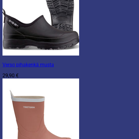
Verso pihakenkä musta
29,90
€