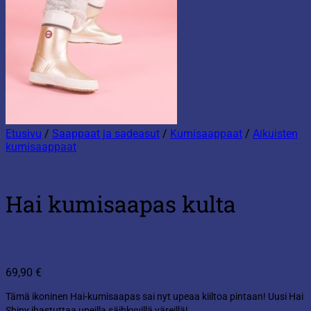
Etusivu
/
Saappaat ja sadeasut
/
Kumisaappaat
/
Aikuisten
kumisaappaat
Hai kumisaapas kulta
69,90
€
Tämä ikoninen Hai-kumisaapas sai nyt upeaa kiiltoa pintaan! Uusi Hai
Shiny ihastuttaa upeilla säihkyvillä väreillä!