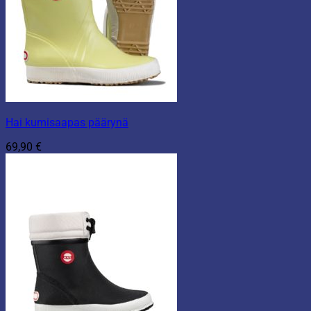
Hai kumisaapas päärynä
69,90
€