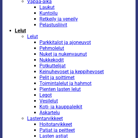
Vapaa-aika
Laukut
Kuntoilu
Retkeily ja veneily
Pelastusliivit
Lelut
Lelut
Parkkitalot ja ajoneuvot
Pehmolelut
Nuket ja nukenvaunut
Nukkekodit
Potkuttelijat
Keinuhevoset ja keppihevoset
Pelit ja soittimet
Toimintalelut ja hahmot
Pienten lasten lelut
Legot
Vesilelut
Koti- ja kauppaleikit
Askartelu
Lastentarvikkeet
Hoitotarvikkeet
Patjat ja peitteet
Lasten astiat