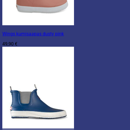
Wings kumisaapas dusty pink
49,90
€