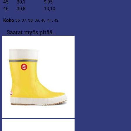
45
30,1
9,95
46
30,8
10,10
Koko
36, 37, 38, 39, 40, 41, 42
Saatat myös pitää...