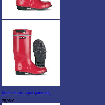
Kontio kumisaapas punainen
75,90
€