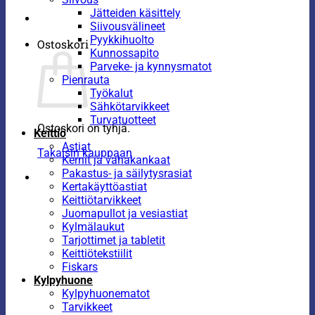
Jätteiden käsittely
Siivousvälineet
Pyykkihuolto
Ostoskori
Kunnossapito
Parveke- ja kynnysmatot
Pienrauta
Työkalut
Sähkötarvikkeet
Turvatuotteet
Ostoskori on tyhjä.
Keittiö
Astiat
Takaisin kauppaan
Kernit ja vahakankaat
Pakastus- ja säilytysrasiat
Kertakäyttöastiat
Keittiötarvikkeet
Juomapullot ja vesiastiat
Kylmälaukut
Tarjottimet ja tabletit
Keittiötekstiilit
Fiskars
Kylpyhuone
Kylpyhuonematot
Tarvikkeet