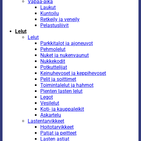
Vapaa-aika
Laukut
Kuntoilu
Retkeily ja veneily
Pelastusliivit
Lelut
Lelut
Parkkitalot ja ajoneuvot
Pehmolelut
Nuket ja nukenvaunut
Nukkekodit
Potkuttelijat
Keinuhevoset ja keppihevoset
Pelit ja soittimet
Toimintalelut ja hahmot
Pienten lasten lelut
Legot
Vesilelut
Koti- ja kauppaleikit
Askartelu
Lastentarvikkeet
Hoitotarvikkeet
Patjat ja peitteet
Lasten astiat