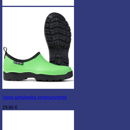
Verso pihakenkä omenanvihreä
29,90
€