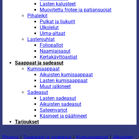
Lasten kalusteet
Muovitettu frotee ja patjansuojat
Pihaleikit
Pulkat ja liukurit
Ulkolelut
Uima-altaat
Lastenjuhlat
Foliopallot
Naamiaisasut
Kertakäyttöastiat
Saappaat ja sadeasut
Kumisaappaat
Aikuisten kumisaappaat
Lasten kumisaappaat
Muut jalkineet
Sadeasut
Lasten sadeasut
Aikuisten sadeasut
Sateenvarjot
Käsineet ja päähineet
Tarjoukset
Etusivu
/
Saappaat ja sadeasut
/
Kumisaappaat
/
Aikuisten