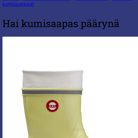
kumisaappaat
Hai kumisaapas päärynä