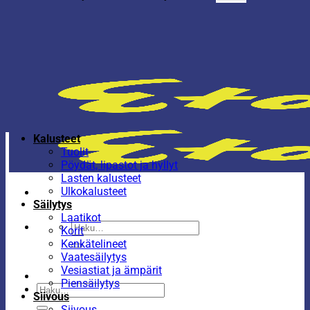
Kalusteet
Tuolit
Pöydät, lipastot ja hyllyt
Lasten kalusteet
Ulkokalusteet
Säilytys
Laatikot
Etsi:
Korit
Kenkätelineet
Vaatesäilytys
Vesiastiat ja ämpärit
Piensäilytys
Etsi:
Siivous
Siivous