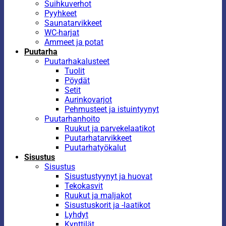
Suihkuverhot
Pyyhkeet
Saunatarvikkeet
WC-harjat
Ammeet ja potat
Puutarha
Puutarhakalusteet
Tuolit
Pöydät
Setit
Aurinkovarjot
Pehmusteet ja istuintyynyt
Puutarhanhoito
Ruukut ja parvekelaatikot
Puutarhatarvikkeet
Puutarhatyökalut
Sisustus
Sisustus
Sisustustyynyt ja huovat
Tekokasvit
Ruukut ja maljakot
Sisustuskorit ja -laatikot
Lyhdyt
Kynttilät