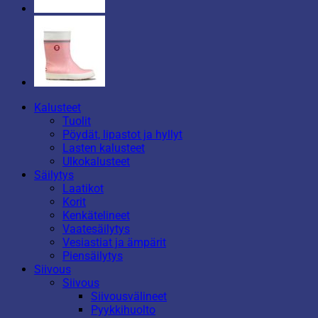
Kalusteet
Tuolit
Pöydät, lipastot ja hyllyt
Lasten kalusteet
Ulkokalusteet
Säilytys
Laatikot
Korit
Kenkätelineet
Vaatesäilytys
Vesiastiat ja ämpärit
Piensäilytys
Siivous
Siivous
Siivousvälineet
Pyykkihuolto