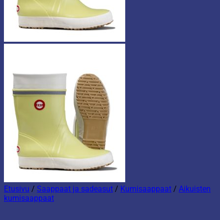
Etusivu
/
Saappaat ja sadeasut
/
Kumisaappaat
/
Aikuisten
kumisaappaat