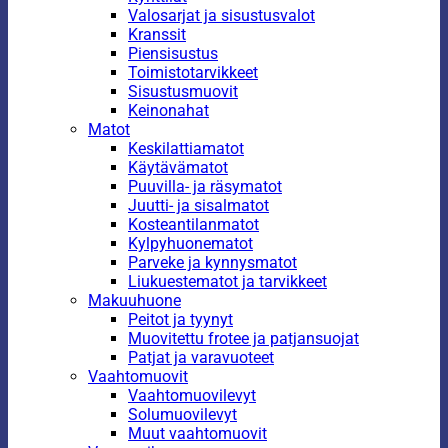
Valosarjat ja sisustusvalot
Kranssit
Piensisustus
Toimistotarvikkeet
Sisustusmuovit
Keinonahat
Matot
Keskilattiamatot
Käytävämatot
Puuvilla- ja räsymatot
Juutti- ja sisalmatot
Kosteantilanmatot
Kylpyhuonematot
Parveke ja kynnysmatot
Liukuestematot ja tarvikkeet
Makuuhuone
Peitot ja tyynyt
Muovitettu frotee ja patjansuojat
Patjat ja varavuoteet
Vaahtomuovit
Vaahtomuovilevyt
Solumuovilevyt
Muut vaahtomuovit