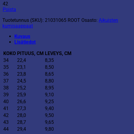
42
Poista
Tuotetunnus (SKU):
21031065 ROOT
Osasto:
Aikuisten
kumisaappaat
Kuvaus
Lisätiedot
KOKO
PITUUS
, CM
LEVEYS
, CM
34
22,4
8,35
35
23,1
8,50
36
23,8
8,65
37
24,5
8,80
38
25,2
8,95
39
25,9
9,10
40
26,6
9,25
41
27,3
9,40
42
28,0
9,50
43
28,7
9,65
44
29,4
9,80