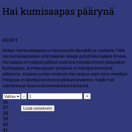
Hai kumisaapas päärynä
69,90
€
Nokian Hai-kumisaapas on katumuodin klassikko jo vuodesta 1968.
Hai kumisaappaiden omintakeinen design puhuttelee kaikkia ihmisiä.
Hai saapas on helposti jalkaan puettava matalavartinen jokapaikan
kumisaapas. Kumisaappaan pohjassa on kävelyä keventävä
piilokanta. Vaalean pohjan ansiosta Hai-saapas sopii myös veneilyyn.
Pohjassa on kävelyä keventävä piilokantarakenne. Kaikki Hait
valmistetaan luonnonkumiseoksesta käsityönä.
Hai
kumisaapas
36
päärynä
37
Lisää ostoskoriin
määrä
38
39
40
41