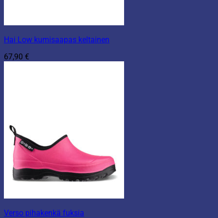
Hai Low kumisaapas keltainen
67,90
€
Verso pihakenkä fuksia