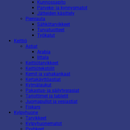
Kunnossapito
Parveke- ja kynnysmatot
Jätteiden käsittely
Pienrauta
Sähkötarvikkeet
Turvatuotteet
Työkalut
Keittiö
Astiat
Arabia
Iittala
Keittiötarvikkeet
Keittiötekstiilit
Kernit ja vahakankaat
Kertakäyttöastiat
Kylmälaukut
Pakastus- ja säilytysrasiat
Tarjottimet ja tabletit
Juomapullot ja vesiastiat
Fiskars
Kylpyhuone
Tarvikkeet
Kylpyhuonematot
Pyyhkeet