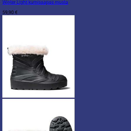
Winter Light kumisaapas musta
59,90
€