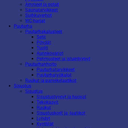
Ammeet ja potat
Saunatarvikkeet
Suihkuverhot
WC-harjat
Puutarha
Puutarhakalusteet
Setit
Pöydät
Tuolit
Aurinkovarjot
Pehmusteet ja istuintyynyt
Puutarhanhoito
Puutarhatarvikkeet
Puutarhatyökalut
Ruukut ja parvekelaatikot
Sisustus
Sisustus
Sisustustyynyt ja huovat
Tekokasvit
Ruukut
Sisustuskorit ja -laatikot
Lyhdyt
Kynttilät