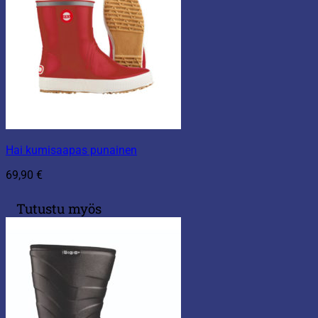
Hai kumisaapas punainen
69,90
€
Tutustu myös