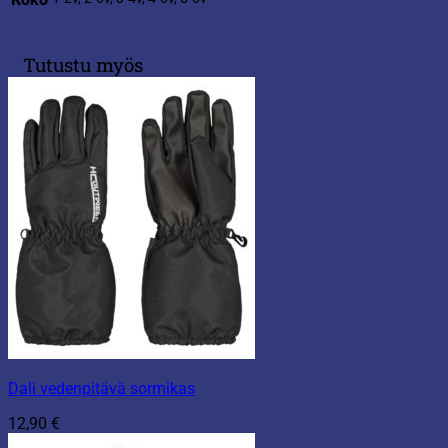
Tutustu myös
Dali vedenpitävä sormikas
12,90
€