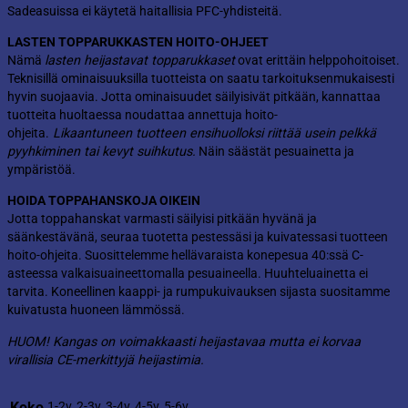
Sadeasuissa ei käytetä haitallisia PFC-yhdisteitä.
LASTEN TOPPARUKKASTEN HOITO-OHJEET
Nämä
lasten heijastavat topparukkaset
ovat erittäin helppohoitoiset.
Teknisillä ominaisuuksilla tuotteista on saatu tarkoituksenmukaisesti
hyvin suojaavia. Jotta ominaisuudet säilyisivät pitkään, kannattaa
tuotteita huoltaessa noudattaa annettuja hoito-
ohjeita.
Likaantuneen tuotteen ensihuolloksi riittää usein pelkkä
pyyhkiminen tai kevyt suihkutus.
Näin säästät pesuainetta ja
ympäristöä.
HOIDA TOPPAHANSKOJA OIKEIN
Jotta toppahanskat varmasti säilyisi pitkään hyvänä ja
säänkestävänä, seuraa tuotetta pestessäsi ja kuivatessasi tuotteen
hoito-ohjeita. Suosittelemme hellävaraista konepesua 40:ssä C-
asteessa valkaisuaineettomalla pesuaineella. Huuhteluainetta ei
tarvita. Koneellinen kaappi- ja rumpukuivauksen sijasta suositamme
kuivatusta huoneen lämmössä.
HUOM! Kangas on voimakkaasti heijastavaa mutta ei korvaa
virallisia CE-merkittyjä heijastimia.
Koko
1-2v, 2-3v, 3-4v, 4-5v, 5-6v