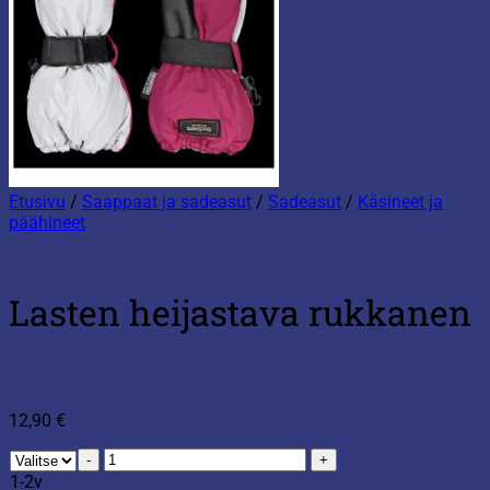
Etusivu
/
Saappaat ja sadeasut
/
Sadeasut
/
Käsineet ja
päähineet
Lasten heijastava rukkanen
12,90
€
Lasten
heijastava
1-2v