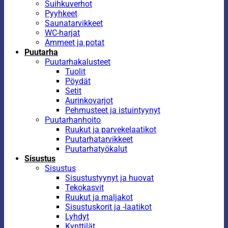
Suihkuverhot
Pyyhkeet
Saunatarvikkeet
WC-harjat
Ammeet ja potat
Puutarha
Puutarhakalusteet
Tuolit
Pöydät
Setit
Aurinkovarjot
Pehmusteet ja istuintyynyt
Puutarhanhoito
Ruukut ja parvekelaatikot
Puutarhatarvikkeet
Puutarhatyökalut
Sisustus
Sisustus
Sisustustyynyt ja huovat
Tekokasvit
Ruukut ja maljakot
Sisustuskorit ja -laatikot
Lyhdyt
Kynttilät