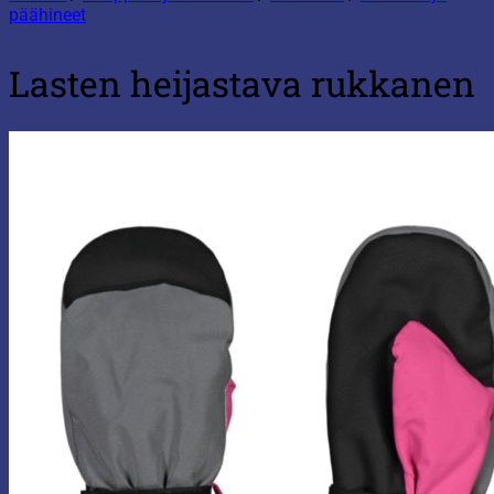
päähineet
Lasten heijastava rukkanen