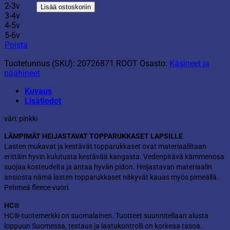
rukkanen
2-3v
Lisää ostoskoriin
määrä
3-4v
4-5v
5-6v
Poista
Tuotetunnus (SKU):
20726871 ROOT
Osasto:
Käsineet ja
päähineet
Kuvaus
Lisätiedot
väri: pinkki
LÄMPIMÄT HEIJASTAVAT TOPPARUKKASET LAPSILLE
Lasten mukavat ja kestävät topparukkaset ovat materiaaliltaan
erittäin hyvin kulutusta kestävää kangasta. Vedenpitävä kämmenosa
suojaa kosteudelta ja antaa hyvän pidon. Heijastavan materiaalin
ansiosta nämä lasten topparukkaset näkyvät kauas myös pimeällä.
Pehmeä fleece-vuori.
HC
®
HC
®
-tuotemerkki on suomalainen. Tuotteet suunnitellaan alusta
loppuun Suomessa, testaus ja laatukontrolli on korkeaa tasoa.