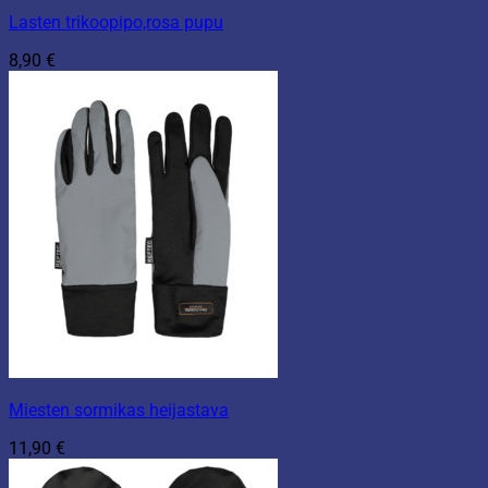
Lasten trikoopipo,rosa pupu
8,90
€
Miesten sormikas heijastava
11,90
€