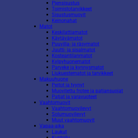
Piensisustus
Toimistotarvikkeet
Sisustusmuovit
Keinonahat
Matot
Keskilattiamatot
Käytävämatot
Puuvilla- ja räsymatot
Juutti- ja sisalmatot
Kosteantilanmatot
Kylpyhuonematot
Parveke ja kynnysmatot
Liukuestematot ja tarvikkeet
Makuuhuone
Peitot ja tyynyt
Muovitettu frotee ja patjansuojat
Patjat ja varavuoteet
Vaahtomuovit
Vaahtomuovilevyt
Solumuovilevyt
Muut vaahtomuovit
Vapaa-aika
Laukut
Kuntoilu