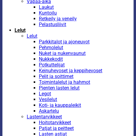
Vapaa-aika
Laukut
Kuntoilu
Retkeily ja veneily
Pelastusliivit
Lelut
Lelut
Parkkitalot ja ajoneuvot
Pehmolelut
Nuket ja nukenvaunut
Nukkekodit
Potkuttelijat
Keinuhevoset ja keppihevoset
Pelit ja soittimet
Toimintalelut ja hahmot
Pienten lasten lelut
Legot
Vesilelut
Koti- ja kauppaleikit
Askartelu
Lastentarvikkeet
Hoitotarvikkeet
Patjat ja peitteet
Lasten astiat