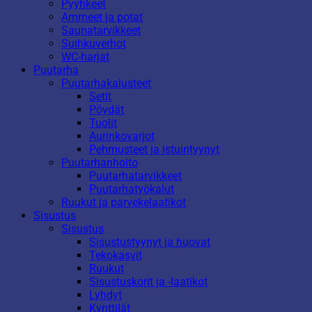
Pyyhkeet
Ammeet ja potat
Saunatarvikkeet
Suihkuverhot
WC-harjat
Puutarha
Puutarhakalusteet
Setit
Pöydät
Tuolit
Aurinkovarjot
Pehmusteet ja istuintyynyt
Puutarhanhoito
Puutarhatarvikkeet
Puutarhatyökalut
Ruukut ja parvekelaatikot
Sisustus
Sisustus
Sisustustyynyt ja huovat
Tekokasvit
Ruukut
Sisustuskorit ja -laatikot
Lyhdyt
Kynttilät