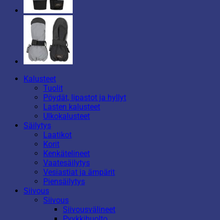
Kalusteet
Tuolit
Pöydät, lipastot ja hyllyt
Lasten kalusteet
Ulkokalusteet
Säilytys
Laatikot
Korit
Kenkätelineet
Vaatesäilytys
Vesiastiat ja ämpärit
Piensäilytys
Siivous
Siivous
Siivousvälineet
Pyykkihuolto