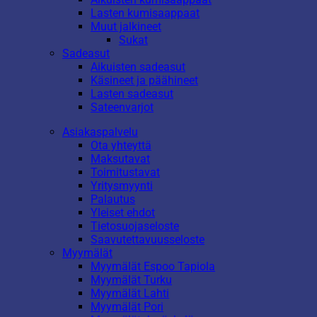
Lasten kumisaappaat
Muut jalkineet
Sukat
Sadeasut
Aikuisten sadeasut
Käsineet ja päähineet
Lasten sadeasut
Sateenvarjot
Asiakaspalvelu
Ota yhteyttä
Maksutavat
Toimitustavat
Yritysmyynti
Palautus
Yleiset ehdot
Tietosuojaseloste
Saavutettavuusseloste
Myymälät
Myymälät Espoo Tapiola
Myymälät Turku
Myymälät Lahti
Myymälät Pori