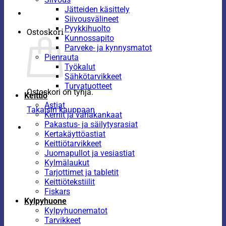
Jätteiden käsittely
Siivousvälineet
Pyykkihuolto
Ostoskori
Kunnossapito
Parveke- ja kynnysmatot
Pienrauta
Työkalut
Sähkötarvikkeet
Turvatuotteet
Ostoskori on tyhjä.
Keittiö
Astiat
Takaisin kauppaan
Kernit ja vahakankaat
Pakastus- ja säilytysrasiat
Kertakäyttöastiat
Keittiötarvikkeet
Juomapullot ja vesiastiat
Kylmälaukut
Tarjottimet ja tabletit
Keittiötekstiilit
Fiskars
Kylpyhuone
Kylpyhuonematot
Tarvikkeet