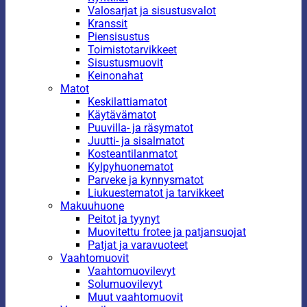
Valosarjat ja sisustusvalot
Kranssit
Piensisustus
Toimistotarvikkeet
Sisustusmuovit
Keinonahat
Matot
Keskilattiamatot
Käytävämatot
Puuvilla- ja räsymatot
Juutti- ja sisalmatot
Kosteantilanmatot
Kylpyhuonematot
Parveke ja kynnysmatot
Liukuestematot ja tarvikkeet
Makuuhuone
Peitot ja tyynyt
Muovitettu frotee ja patjansuojat
Patjat ja varavuoteet
Vaahtomuovit
Vaahtomuovilevyt
Solumuovilevyt
Muut vaahtomuovit