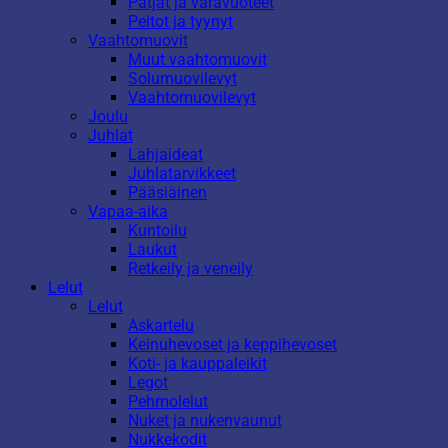
Patjat ja varavuoteet
Peitot ja tyynyt
Vaahtomuovit
Muut vaahtomuovit
Solumuovilevyt
Vaahtomuovilevyt
Joulu
Juhlat
Lahjaideat
Juhlatarvikkeet
Pääsiäinen
Vapaa-aika
Kuntoilu
Laukut
Retkeily ja veneily
Lelut
Lelut
Askartelu
Keinuhevoset ja keppihevoset
Koti- ja kauppaleikit
Legot
Pehmolelut
Nuket ja nukenvaunut
Nukkekodit