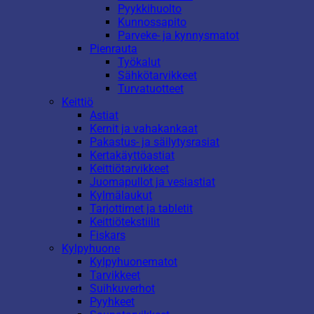
Pyykkihuolto
Kunnossapito
Parveke- ja kynnysmatot
Pienrauta
Työkalut
Sähkötarvikkeet
Turvatuotteet
Keittiö
Astiat
Kernit ja vahakankaat
Pakastus- ja säilytysrasiat
Kertakäyttöastiat
Keittiötarvikkeet
Juomapullot ja vesiastiat
Kylmälaukut
Tarjottimet ja tabletit
Keittiötekstiilit
Fiskars
Kylpyhuone
Kylpyhuonematot
Tarvikkeet
Suihkuverhot
Pyyhkeet