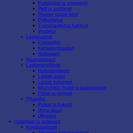
Parkkitalot ja ajoneuvot
Pelit ja soittimet
Pienten lasten lelut
Potkuttelijat
Toimintalelut ja hahmot
Vesilelut
Lastenjuhlat
Foliopallot
Kertakäyttöastiat
Halloween
Naamiaisasut
Lastentarvikkeet
Hoitotarvikkeet
Lasten astiat
Lasten kalusteet
Muovitettu frotee ja patjansuojat
Patjat ja peitteet
Pihaleikit
Pulkat ja liukurit
Uima-altaat
Ulkolelut
Saappaat ja sadeasut
Kumisaappaat
Aikuisten kumisaappaat