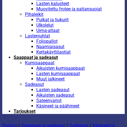
Lasten kalusteet
Muovitettu frotee ja patjansuojat
Pihaleikit
Pulkat ja liukurit
Ulkolelut
Uima-altaat
Lastenjuhlat
Foliopallot
Naamiaisasut
Kertakäyttöastiat
Saappaat ja sadeasut
Kumisaappaat
Aikuisten kumisaappaat
Lasten kumisaappaat
Muut jalkineet
Sadeasut
Lasten sadeasut
Aikuisten sadeasut
Sateenvarjot
Käsineet ja päähineet
Tarjoukset
Etusivu
/
Saappaat ja sadeasut
/
Sadeasut
/
Käsineet ja