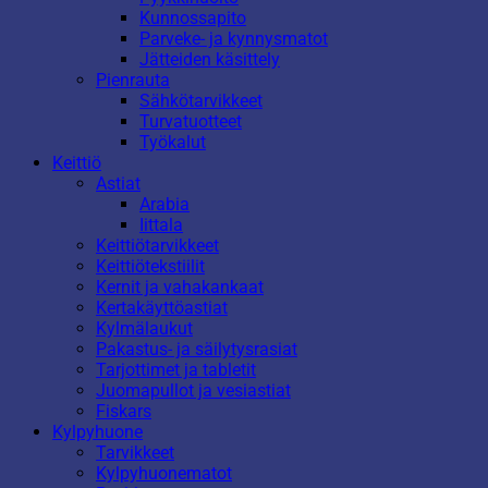
Kunnossapito
Parveke- ja kynnysmatot
Jätteiden käsittely
Pienrauta
Sähkötarvikkeet
Turvatuotteet
Työkalut
Keittiö
Astiat
Arabia
Iittala
Keittiötarvikkeet
Keittiötekstiilit
Kernit ja vahakankaat
Kertakäyttöastiat
Kylmälaukut
Pakastus- ja säilytysrasiat
Tarjottimet ja tabletit
Juomapullot ja vesiastiat
Fiskars
Kylpyhuone
Tarvikkeet
Kylpyhuonematot