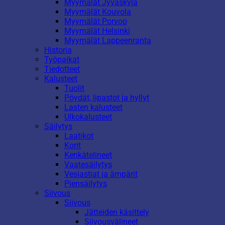
Myymälät Jyväskylä
Myymälät Kouvola
Myymälät Porvoo
Myymälät Helsinki
Myymälät Lappeenranta
Historia
Työpaikat
Tiedotteet
Kalusteet
Tuolit
Pöydät, lipastot ja hyllyt
Lasten kalusteet
Ulkokalusteet
Säilytys
Laatikot
Korit
Kenkätelineet
Vaatesäilytys
Vesiastiat ja ämpärit
Piensäilytys
Siivous
Siivous
Jätteiden käsittely
Siivousvälineet