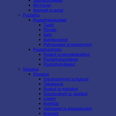
Saunatarvikkeet
WC-harjat
Ammeet ja potat
Puutarha
Puutarhakalusteet
Tuolit
Pöydät
Setit
Aurinkovarjot
Pehmusteet ja istuintyynyt
Puutarhanhoito
Ruukut ja parvekelaatikot
Puutarhatarvikkeet
Puutarhatyökalut
Sisustus
Sisustus
Sisustustyynyt ja huovat
Tekokasvit
Ruukut ja maljakot
Sisustuskorit ja -laatikot
Lyhdyt
Kynttilät
Valosarjat ja sisustusvalot
Kranssit