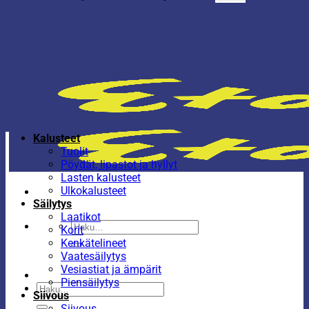
Kalusteet
Tuolit
Pöydät, lipastot ja hyllyt
Lasten kalusteet
Ulkokalusteet
Säilytys
Laatikot
Etsi:
Korit
Kenkätelineet
Vaatesäilytys
Vesiastiat ja ämpärit
Piensäilytys
Etsi:
Siivous
Siivous