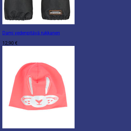
Dami vedenpitävä rukkanen
12,90
€