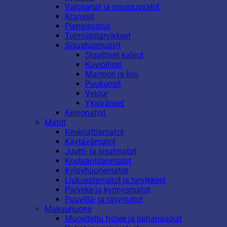
Valosarjat ja sisustusvalot
Kranssit
Piensisustus
Toimistotarvikkeet
Sisustusmuovit
Staattiset kalvot
Kuviolliset
Marmori ja kivi
Puukuosit
Velour
Yksiväriset
Keinonahat
Matot
Keskilattiamatot
Käytävämatot
Juutti- ja sisalmatot
Kosteantilanmatot
Kylpyhuonematot
Liukuestematot ja tarvikkeet
Parveke ja kynnysmatot
Puuvilla- ja räsymatot
Makuuhuone
Muovitettu frotee ja patjansuojat