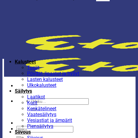
Kalusteet
Tuolit
Pöydät, lipastot ja hyllyt
Lasten kalusteet
Ulkokalusteet
Säilytys
Laatikot
Etsi:
Korit
Kenkätelineet
Vaatesäilytys
Vesiastiat ja ämpärit
Piensäilytys
Etsi:
Siivous
Siivous