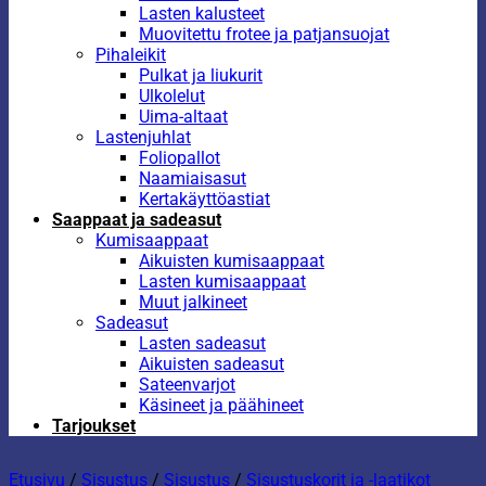
Lasten kalusteet
Muovitettu frotee ja patjansuojat
Pihaleikit
Pulkat ja liukurit
Ulkolelut
Uima-altaat
Lastenjuhlat
Foliopallot
Naamiaisasut
Kertakäyttöastiat
Saappaat ja sadeasut
Kumisaappaat
Aikuisten kumisaappaat
Lasten kumisaappaat
Muut jalkineet
Sadeasut
Lasten sadeasut
Aikuisten sadeasut
Sateenvarjot
Käsineet ja päähineet
Tarjoukset
Etusivu
/
Sisustus
/
Sisustus
/
Sisustuskorit ja -laatikot