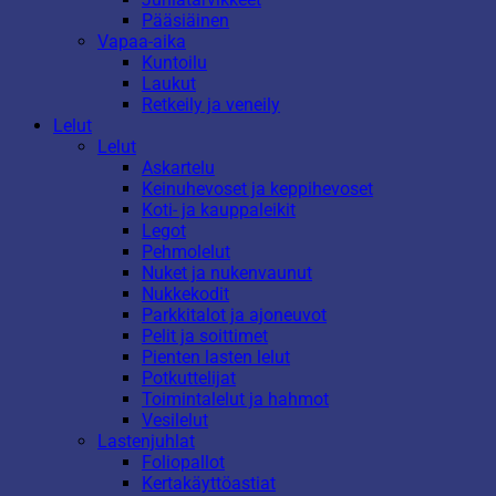
Pääsiäinen
Vapaa-aika
Kuntoilu
Laukut
Retkeily ja veneily
Lelut
Lelut
Askartelu
Keinuhevoset ja keppihevoset
Koti- ja kauppaleikit
Legot
Pehmolelut
Nuket ja nukenvaunut
Nukkekodit
Parkkitalot ja ajoneuvot
Pelit ja soittimet
Pienten lasten lelut
Potkuttelijat
Toimintalelut ja hahmot
Vesilelut
Lastenjuhlat
Foliopallot
Kertakäyttöastiat