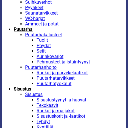
Suihkuverhot
Pyyhkeet
Saunatarvikkeet
WC-harjat
Ammeet ja potat
Puutarha
Puutarhakalusteet
Tuolit
Pöydät
Setit
Aurinkovarjot
Pehmusteet ja istuintyynyt
Puutarhanhoito
Ruukut ja parvekelaatikot
Puutarhatarvikkeet
Puutarhatyökalut
Sisustus
Sisustus
Sisustustyynyt ja huovat
Tekokasvit
Ruukut ja maljakot
Sisustuskorit ja -laatikot
Lyhdyt
Kynttilät