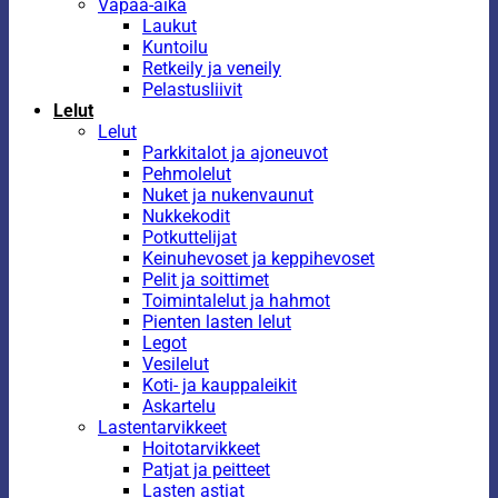
Vapaa-aika
Laukut
Kuntoilu
Retkeily ja veneily
Pelastusliivit
Lelut
Lelut
Parkkitalot ja ajoneuvot
Pehmolelut
Nuket ja nukenvaunut
Nukkekodit
Potkuttelijat
Keinuhevoset ja keppihevoset
Pelit ja soittimet
Toimintalelut ja hahmot
Pienten lasten lelut
Legot
Vesilelut
Koti- ja kauppaleikit
Askartelu
Lastentarvikkeet
Hoitotarvikkeet
Patjat ja peitteet
Lasten astiat