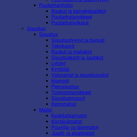
Puutarhanhoito
Ruukut ja parvekelaatikot
Puutarhatarvikkeet
Puutarhatyökalut
Sisustus
Sisustus
Sisustustyynyt ja huovat
Tekokasvit
Ruukut ja maljakot
Sisustuskorit ja -laatikot
Lyhdyt
Kynttilät
Valosarjat ja sisustusvalot
Kranssit
Piensisustus
Toimistotarvikkeet
Sisustusmuovit
Keinonahat
Matot
Keskilattiamatot
Käytävämatot
Puuvilla- ja räsymatot
Juutti- ja sisalmatot