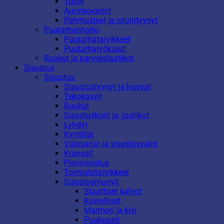
Tuolit
Aurinkovarjot
Pehmusteet ja istuintyynyt
Puutarhanhoito
Puutarhatarvikkeet
Puutarhatyökalut
Ruukut ja parvekelaatikot
Sisustus
Sisustus
Sisustustyynyt ja huovat
Tekokasvit
Ruukut
Sisustuskorit ja -laatikot
Lyhdyt
Kynttilät
Valosarjat ja sisustusvalot
Kranssit
Piensisustus
Toimistotarvikkeet
Sisustusmuovit
Staattiset kalvot
Kuviolliset
Marmori ja kivi
Puukuosit