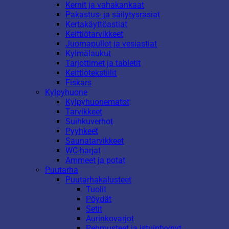
Kernit ja vahakankaat
Pakastus- ja säilytysrasiat
Kertakäyttöastiat
Keittiötarvikkeet
Juomapullot ja vesiastiat
Kylmälaukut
Tarjottimet ja tabletit
Keittiötekstiilit
Fiskars
Kylpyhuone
Kylpyhuonematot
Tarvikkeet
Suihkuverhot
Pyyhkeet
Saunatarvikkeet
WC-harjat
Ammeet ja potat
Puutarha
Puutarhakalusteet
Tuolit
Pöydät
Setit
Aurinkovarjot
Pehmusteet ja istuintyynyt