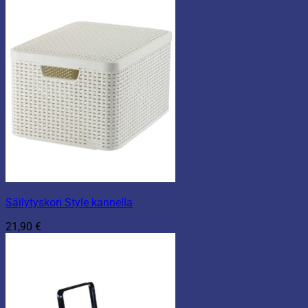
-
2,90 €
Säilytyskori Style kannella
21,90
€