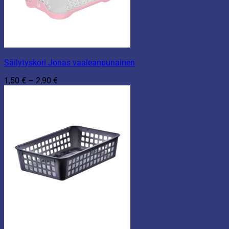
Säilytyskori Jonas vaaleanpunainen
Hintaluokka:
1,50
€
–
2,90
€
1,50 €
-
2,90 €