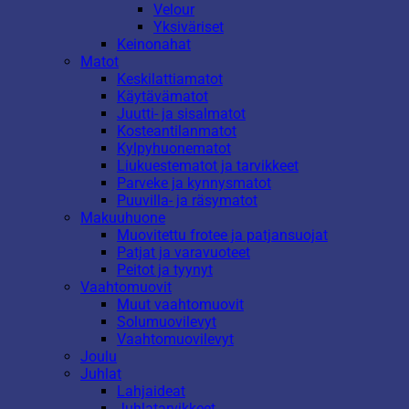
Velour
Yksiväriset
Keinonahat
Matot
Keskilattiamatot
Käytävämatot
Juutti- ja sisalmatot
Kosteantilanmatot
Kylpyhuonematot
Liukuestematot ja tarvikkeet
Parveke ja kynnysmatot
Puuvilla- ja räsymatot
Makuuhuone
Muovitettu frotee ja patjansuojat
Patjat ja varavuoteet
Peitot ja tyynyt
Vaahtomuovit
Muut vaahtomuovit
Solumuovilevyt
Vaahtomuovilevyt
Joulu
Juhlat
Lahjaideat
Juhlatarvikkeet