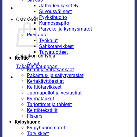
Jätteiden käsittely
Siivousvälineet
Pyykkihuolto
Ostoskori
Kunnossapito
Parveke- ja kynnysmatot
Pienrauta
Työkalut
Sähkötarvikkeet
Turvatuotteet
Ostoskori on tyhjä.
Keittiö
Astiat
Takaisin kauppaan
Kernit ja vahakankaat
Pakastus- ja säilytysrasiat
Kertakäyttöastiat
Keittiötarvikkeet
Juomapullot ja vesiastiat
Kylmälaukut
Tarjottimet ja tabletit
Keittiötekstiilit
Fiskars
Kylpyhuone
Kylpyhuonematot
Tarvikkeet