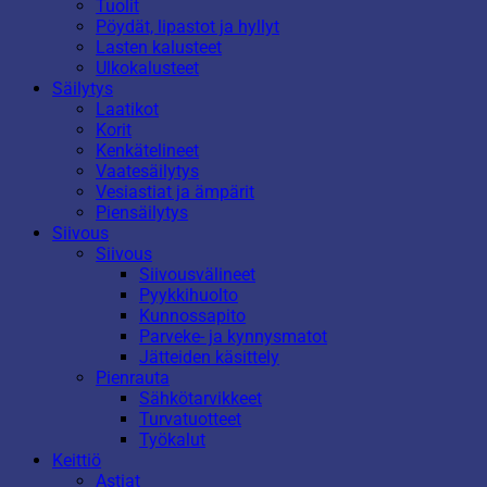
Tuolit
Pöydät, lipastot ja hyllyt
Lasten kalusteet
Ulkokalusteet
Säilytys
Laatikot
Korit
Kenkätelineet
Vaatesäilytys
Vesiastiat ja ämpärit
Piensäilytys
Siivous
Siivous
Siivousvälineet
Pyykkihuolto
Kunnossapito
Parveke- ja kynnysmatot
Jätteiden käsittely
Pienrauta
Sähkötarvikkeet
Turvatuotteet
Työkalut
Keittiö
Astiat