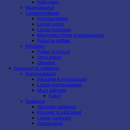
Halloween
Naamiaisasut
Lastentarvikkeet
Hoitotarvikkeet
Lasten astiat
Lasten kalusteet
Muovitettu frotee ja patjansuojat
Patjat ja peitteet
Pihaleikit
Pulkat ja liukurit
Uima-altaat
Ulkolelut
Saappaat ja sadeasut
Kumisaappaat
Aikuisten kumisaappaat
Lasten kumisaappaat
Muut jalkineet
Sukat
Sadeasut
Aikuisten sadeasut
Käsineet ja päähineet
Lasten sadeasut
Sateenvarjot