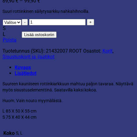
Hintaluokka:
89,90
€
–
99,90
€
89,90 €
Suuri rottinkinen säilytysarkku nahkahihnoilla.
-
99,90 €
Rottinkiarkku
määrä
S
L
Lisää ostoskoriin
Poista
Tuotetunnus (SKU):
21432007 ROOT
Osastot:
Korit
,
Sisustuskorit ja -laatikot
Kuvaus
Lisätiedot
Suureen kauniiseen rottinkiarkkuun mahtuu paljon tavaraa. Näyttävä
myös sisustuselementtinä. Saatavilla kaksi kokoa.
Huom. Vain nouto myymälästä.
L 85 X 50 X 55 cm
S 75 X 40 X 44 cm
Koko
S, L