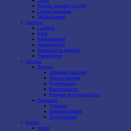
Tuolit
Pöydät, lipastot ja hyllyt
Lasten kalusteet
Ulkokalusteet
Säilytys
Laatikot
Korit
Kenkätelineet
Vaatesäilytys
Vesiastiat ja ämpärit
Piensäilytys
Siivous
Siivous
Jätteiden käsittely
Siivousvälineet
Pyykkihuolto
Kunnossapito
Parveke- ja kynnysmatot
Pienrauta
Työkalut
Sähkötarvikkeet
Turvatuotteet
Keittiö
Astiat