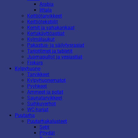
Arabia
Iittala
Keittiötarvikkeet
Keittiötekstiilit
Kernit ja vahakankaat
Kertakäyttöastiat
Kylmälaukut
Pakastus- ja säilytysrasiat
Tarjottimet ja tabletit
Juomapullot ja vesiastiat
Fiskars
Kylpyhuone
Tarvikkeet
Kylpyhuonematot
Pyyhkeet
Ammeet ja potat
Saunatarvikkeet
Suihkuverhot
WC-harjat
Puutarha
Puutarhakalusteet
Setit
Pöydät