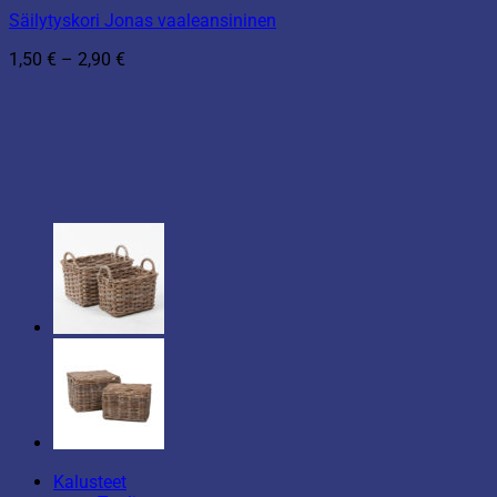
Säilytyskori Jonas vaaleansininen
Hintaluokka:
1,50
€
–
2,90
€
1,50 €
-
2,90 €
Kalusteet