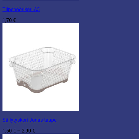
Tilpehöörikori A5
1,70
€
Säilytyskori Jonas taupe
Hintaluokka:
1,50
€
–
2,90
€
1,50 €