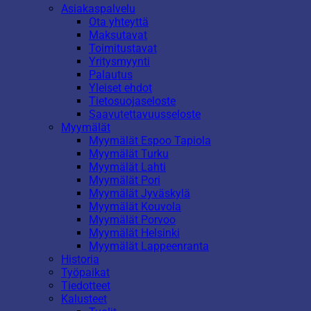
Asiakaspalvelu
Ota yhteyttä
Maksutavat
Toimitustavat
Yritysmyynti
Palautus
Yleiset ehdot
Tietosuojaseloste
Saavutettavuusseloste
Myymälät
Myymälät Espoo Tapiola
Myymälät Turku
Myymälät Lahti
Myymälät Pori
Myymälät Jyväskylä
Myymälät Kouvola
Myymälät Porvoo
Myymälät Helsinki
Myymälät Lappeenranta
Historia
Työpaikat
Tiedotteet
Kalusteet