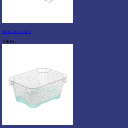
Kori valkoinen
9,90
€