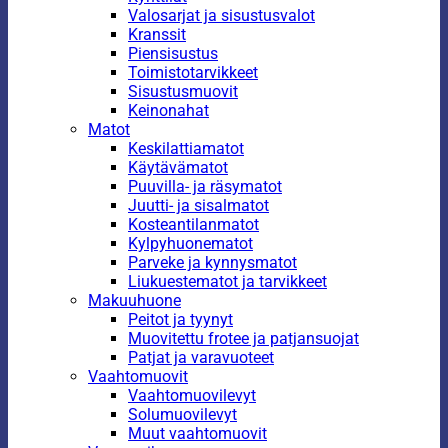
Valosarjat ja sisustusvalot
Kranssit
Piensisustus
Toimistotarvikkeet
Sisustusmuovit
Keinonahat
Matot
Keskilattiamatot
Käytävämatot
Puuvilla- ja räsymatot
Juutti- ja sisalmatot
Kosteantilanmatot
Kylpyhuonematot
Parveke ja kynnysmatot
Liukuestematot ja tarvikkeet
Makuuhuone
Peitot ja tyynyt
Muovitettu frotee ja patjansuojat
Patjat ja varavuoteet
Vaahtomuovit
Vaahtomuovilevyt
Solumuovilevyt
Muut vaahtomuovit