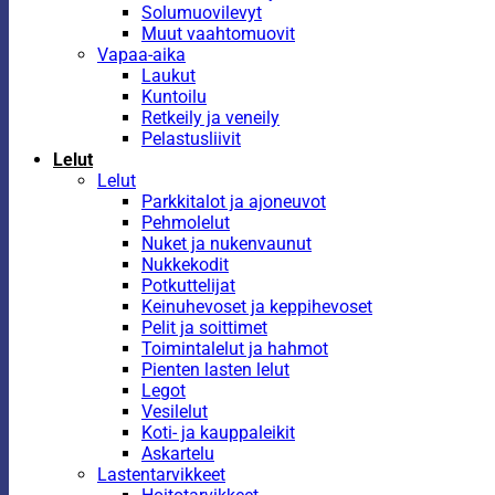
Solumuovilevyt
Muut vaahtomuovit
Vapaa-aika
Laukut
Kuntoilu
Retkeily ja veneily
Pelastusliivit
Lelut
Lelut
Parkkitalot ja ajoneuvot
Pehmolelut
Nuket ja nukenvaunut
Nukkekodit
Potkuttelijat
Keinuhevoset ja keppihevoset
Pelit ja soittimet
Toimintalelut ja hahmot
Pienten lasten lelut
Legot
Vesilelut
Koti- ja kauppaleikit
Askartelu
Lastentarvikkeet