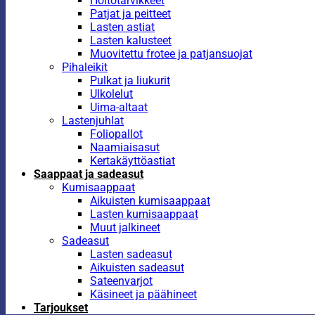
Hoitotarvikkeet
Patjat ja peitteet
Lasten astiat
Lasten kalusteet
Muovitettu frotee ja patjansuojat
Pihaleikit
Pulkat ja liukurit
Ulkolelut
Uima-altaat
Lastenjuhlat
Foliopallot
Naamiaisasut
Kertakäyttöastiat
Saappaat ja sadeasut
Kumisaappaat
Aikuisten kumisaappaat
Lasten kumisaappaat
Muut jalkineet
Sadeasut
Lasten sadeasut
Aikuisten sadeasut
Sateenvarjot
Käsineet ja päähineet
Tarjoukset