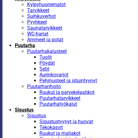
Kylpyhuonematot
Tarvikkeet
Suihkuverhot
Pyyhkeet
Saunatarvikkeet
WC-harjat
Ammeet ja potat
Puutarha
Puutarhakalusteet
Tuolit
Pöydät
Setit
Aurinkovarjot
Pehmusteet ja istuintyynyt
Puutarhanhoito
Ruukut ja parvekelaatikot
Puutarhatarvikkeet
Puutarhatyökalut
Sisustus
Sisustus
Sisustustyynyt ja huovat
Tekokasvit
Ruukut ja maljakot