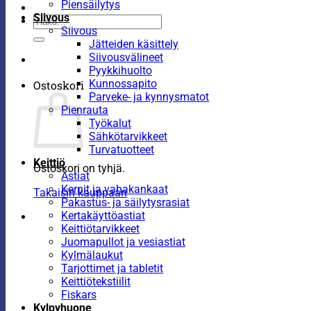
Piensäilytys
Siivous
Etsi:
Siivous
Jätteiden käsittely
Siivousvälineet
Pyykkihuolto
Kunnossapito
Ostoskori
Parveke- ja kynnysmatot
Pienrauta
Työkalut
Sähkötarvikkeet
Turvatuotteet
Keittiö
Ostoskori on tyhjä.
Astiat
Kernit ja vahakankaat
Takaisin kauppaan
Pakastus- ja säilytysrasiat
Kertakäyttöastiat
Keittiötarvikkeet
Juomapullot ja vesiastiat
Kylmälaukut
Tarjottimet ja tabletit
Keittiötekstiilit
Fiskars
Kylpyhuone