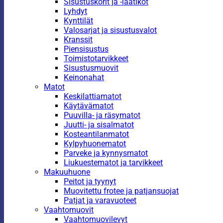
Sisustuskorit ja -laatikot
Lyhdyt
Kynttilät
Valosarjat ja sisustusvalot
Kranssit
Piensisustus
Toimistotarvikkeet
Sisustusmuovit
Keinonahat
Matot
Keskilattiamatot
Käytävämatot
Puuvilla- ja räsymatot
Juutti- ja sisalmatot
Kosteantilanmatot
Kylpyhuonematot
Parveke ja kynnysmatot
Liukuestematot ja tarvikkeet
Makuuhuone
Peitot ja tyynyt
Muovitettu frotee ja patjansuojat
Patjat ja varavuoteet
Vaahtomuovit
Vaahtomuovilevyt