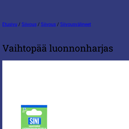
Etusivu
/
Siivous
/
Siivous
/
Siivousvälineet
Vaihtopää luonnonharjas