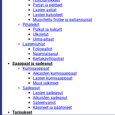
Hoitotarvikkeet
Patjat ja peitteet
Lasten astiat
Lasten kalusteet
Muovitettu frotee ja patjansuojat
Pihaleikit
Pulkat ja liukurit
Ulkolelut
Uima-altaat
Lastenjuhlat
Foliopallot
Naamiaisasut
Kertakäyttöastiat
Saappaat ja sadeasut
Kumisaappaat
Aikuisten kumisaappaat
Lasten kumisaappaat
Muut jalkineet
Sadeasut
Lasten sadeasut
Aikuisten sadeasut
Sateenvarjot
Käsineet ja päähineet
Tarjoukset