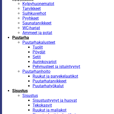
Kylpyhuonematot
Tarvikkeet
Suihkuverhot
Pyyhkeet
Saunatarvikkeet
WC-harjat
Ammeet ja potat
Puutarha
Puutarhakalusteet
Tuolit
Pöydät
Setit
Aurinkovarjot
Pehmusteet ja istuintyynyt
Puutarhanhoito
Ruukut ja parvekelaatikot
Puutarhatarvikkeet
Puutarhatyökalut
Sisustus
Sisustus
Sisustustyynyt ja huovat
Tekokasvit
Ruukut ja maljakot