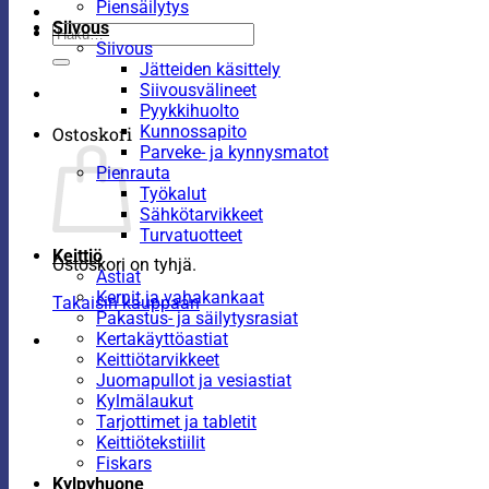
Piensäilytys
Siivous
Etsi:
Siivous
Jätteiden käsittely
Siivousvälineet
Pyykkihuolto
Kunnossapito
Ostoskori
Parveke- ja kynnysmatot
Pienrauta
Työkalut
Sähkötarvikkeet
Turvatuotteet
Keittiö
Ostoskori on tyhjä.
Astiat
Kernit ja vahakankaat
Takaisin kauppaan
Pakastus- ja säilytysrasiat
Kertakäyttöastiat
Keittiötarvikkeet
Juomapullot ja vesiastiat
Kylmälaukut
Tarjottimet ja tabletit
Keittiötekstiilit
Fiskars
Kylpyhuone