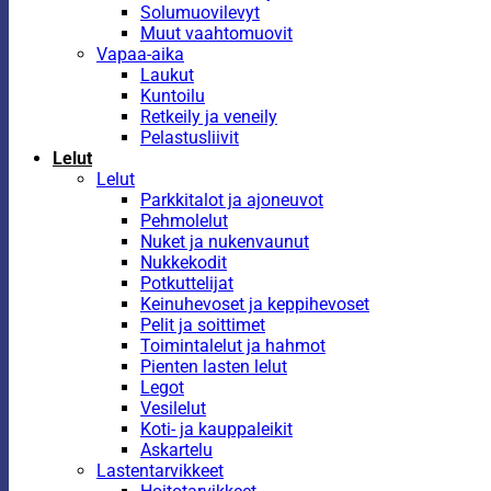
Solumuovilevyt
Muut vaahtomuovit
Vapaa-aika
Laukut
Kuntoilu
Retkeily ja veneily
Pelastusliivit
Lelut
Lelut
Parkkitalot ja ajoneuvot
Pehmolelut
Nuket ja nukenvaunut
Nukkekodit
Potkuttelijat
Keinuhevoset ja keppihevoset
Pelit ja soittimet
Toimintalelut ja hahmot
Pienten lasten lelut
Legot
Vesilelut
Koti- ja kauppaleikit
Askartelu
Lastentarvikkeet