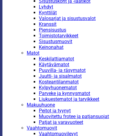
Sisustuskorit ja -laatikot
Lyhdyt
Kynttilät
Valosarjat ja sisustusvalot
Kranssit
Piensisustus
Toimistotarvikkeet
Sisustusmuovit
Keinonahat
Matot
Keskilattiamatot
Käytävämatot
Puuvilla- ja räsymatot
Juutti- ja sisalmatot
Kosteantilanmatot
Kylpyhuonematot
Parveke ja kynnysmatot
Liukuestematot ja tarvikkeet
Makuuhuone
Peitot ja tyynyt
Muovitettu frotee ja patjansuojat
Patjat ja varavuoteet
Vaahtomuovit
Vaahtomuovilevyt