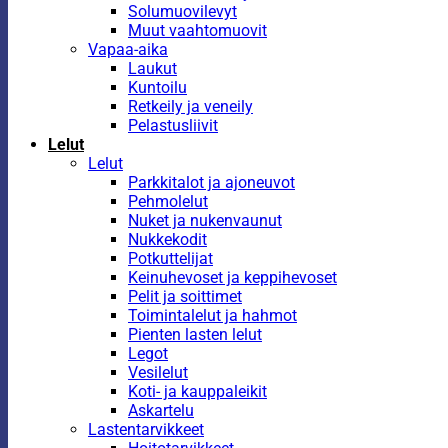
Solumuovilevyt
Muut vaahtomuovit
Vapaa-aika
Laukut
Kuntoilu
Retkeily ja veneily
Pelastusliivit
Lelut
Lelut
Parkkitalot ja ajoneuvot
Pehmolelut
Nuket ja nukenvaunut
Nukkekodit
Potkuttelijat
Keinuhevoset ja keppihevoset
Pelit ja soittimet
Toimintalelut ja hahmot
Pienten lasten lelut
Legot
Vesilelut
Koti- ja kauppaleikit
Askartelu
Lastentarvikkeet