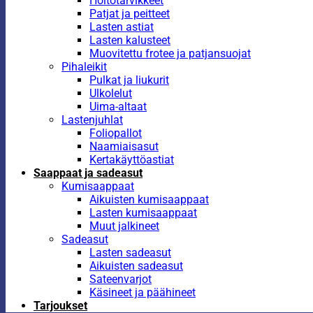
Hoitotarvikkeet
Patjat ja peitteet
Lasten astiat
Lasten kalusteet
Muovitettu frotee ja patjansuojat
Pihaleikit
Pulkat ja liukurit
Ulkolelut
Uima-altaat
Lastenjuhlat
Foliopallot
Naamiaisasut
Kertakäyttöastiat
Saappaat ja sadeasut
Kumisaappaat
Aikuisten kumisaappaat
Lasten kumisaappaat
Muut jalkineet
Sadeasut
Lasten sadeasut
Aikuisten sadeasut
Sateenvarjot
Käsineet ja päähineet
Tarjoukset