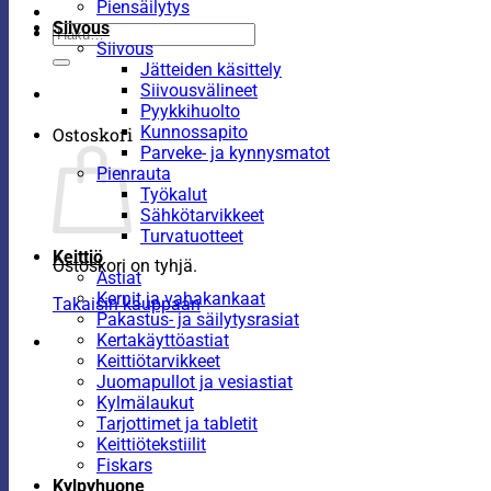
Piensäilytys
Siivous
Etsi:
Siivous
Jätteiden käsittely
Siivousvälineet
Pyykkihuolto
Kunnossapito
Ostoskori
Parveke- ja kynnysmatot
Pienrauta
Työkalut
Sähkötarvikkeet
Turvatuotteet
Keittiö
Ostoskori on tyhjä.
Astiat
Kernit ja vahakankaat
Takaisin kauppaan
Pakastus- ja säilytysrasiat
Kertakäyttöastiat
Keittiötarvikkeet
Juomapullot ja vesiastiat
Kylmälaukut
Tarjottimet ja tabletit
Keittiötekstiilit
Fiskars
Kylpyhuone