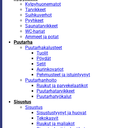
Kylpyhuonematot
Tarvikkeet
Suihkuverhot
Pyyhkeet
Saunatarvikkeet
WC-harjat
Ammeet ja potat
Puutarha
Puutarhakalusteet
Tuolit
Pöydät
Setit
Aurinkovarjot
Pehmusteet ja istuintyynyt
Puutarhanhoito
Ruukut ja parvekelaatikot
Puutarhatarvikkeet
Puutarhatyökalut
Sisustus
Sisustus
Sisustustyynyt ja huovat
Tekokasvit
Ruukut ja maljakot