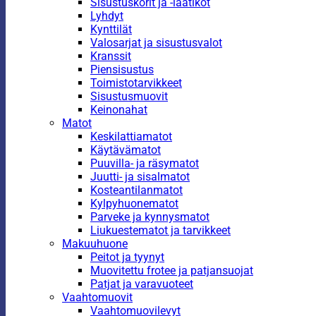
Sisustuskorit ja -laatikot
Lyhdyt
Kynttilät
Valosarjat ja sisustusvalot
Kranssit
Piensisustus
Toimistotarvikkeet
Sisustusmuovit
Keinonahat
Matot
Keskilattiamatot
Käytävämatot
Puuvilla- ja räsymatot
Juutti- ja sisalmatot
Kosteantilanmatot
Kylpyhuonematot
Parveke ja kynnysmatot
Liukuestematot ja tarvikkeet
Makuuhuone
Peitot ja tyynyt
Muovitettu frotee ja patjansuojat
Patjat ja varavuoteet
Vaahtomuovit
Vaahtomuovilevyt