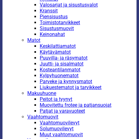
Valosarjat ja sisustusvalot
Kranssit
Piensisustus
Toimistotarvikkeet
Sisustusmuovit
Keinonahat
Matot
Keskilattiamatot
Käytävämatot
Puuvilla- ja räsymatot
Juutti- ja sisalmatot
Kosteantilanmatot
Kylpyhuonematot
Parveke ja kynnysmatot
Liukuestematot ja tarvikkeet
Makuuhuone
Peitot ja tyynyt
Muovitettu frotee ja patjansuojat
Patjat ja varavuoteet
Vaahtomuovit
Vaahtomuovilevyt
Solumuovilevyt
Muut vaahtomuovit