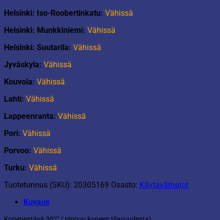
Helsinki: Iso-Roobertinkatu:
Vähissä
Helsinki: Munkkiniemi:
Vähissä
Helsinki: Suutarila:
Vähissä
Jyväskyla:
Vähissä
Kouvola:
Vähissä
Lahti:
Vähissä
Lappeenranta:
Vähissä
Pori:
Vähissä
Porvoo:
Vähissä
Turku:
Vähissä
Tuotetunnus (SKU):
20305169
Osasto:
Käytävämatot
Kuvaus
Konepestävä 30’C ( riippuu koneen tilavuudesta).