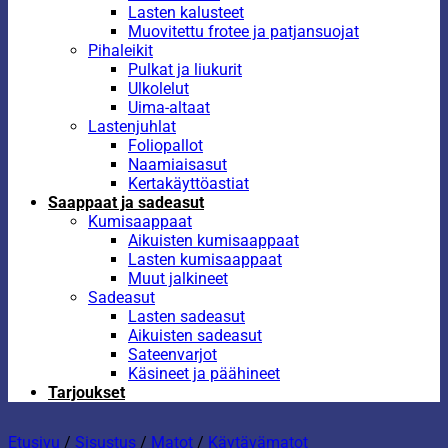
Lasten kalusteet
Muovitettu frotee ja patjansuojat
Pihaleikit
Pulkat ja liukurit
Ulkolelut
Uima-altaat
Lastenjuhlat
Foliopallot
Naamiaisasut
Kertakäyttöastiat
Saappaat ja sadeasut
Kumisaappaat
Aikuisten kumisaappaat
Lasten kumisaappaat
Muut jalkineet
Sadeasut
Lasten sadeasut
Aikuisten sadeasut
Sateenvarjot
Käsineet ja päähineet
Tarjoukset
Etusivu
/
Sisustus
/
Matot
/
Käytävämatot