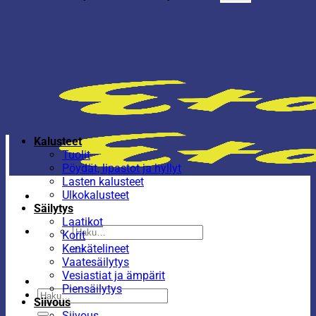
Kalusteet
Tuolit
Pöydät, lipastot ja hyllyt
Lasten kalusteet
Ulkokalusteet
Säilytys
Laatikot
Etsi:
Korit
Kenkätelineet
Vaatesäilytys
Vesiastiat ja ämpärit
Piensäilytys
Etsi:
Siivous
Siivous