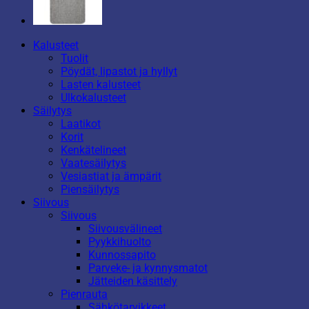
Kalusteet
Tuolit
Pöydät, lipastot ja hyllyt
Lasten kalusteet
Ulkokalusteet
Säilytys
Laatikot
Korit
Kenkätelineet
Vaatesäilytys
Vesiastiat ja ämpärit
Piensäilytys
Siivous
Siivous
Siivousvälineet
Pyykkihuolto
Kunnossapito
Parveke- ja kynnysmatot
Jätteiden käsittely
Pienrauta
Sähkötarvikkeet