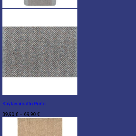
Käytävämatto Porto
Hintaluokka:
39,90
€
–
69,90
€
39,90 €
-
69,90 €