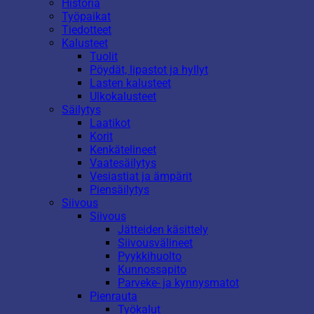
Historia
Työpaikat
Tiedotteet
Kalusteet
Tuolit
Pöydät, lipastot ja hyllyt
Lasten kalusteet
Ulkokalusteet
Säilytys
Laatikot
Korit
Kenkätelineet
Vaatesäilytys
Vesiastiat ja ämpärit
Piensäilytys
Siivous
Siivous
Jätteiden käsittely
Siivousvälineet
Pyykkihuolto
Kunnossapito
Parveke- ja kynnysmatot
Pienrauta
Työkalut