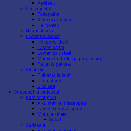
Vesilelut
Lastenjuhlat
Foliopallot
Kertakäyttöastiat
Halloween
Naamiaisasut
Lastentarvikkeet
Hoitotarvikkeet
Lasten astiat
Lasten kalusteet
Muovitettu frotee ja patjansuojat
Patjat ja peitteet
Pihaleikit
Pulkat ja liukurit
Uima-altaat
Ulkolelut
Saappaat ja sadeasut
Kumisaappaat
Aikuisten kumisaappaat
Lasten kumisaappaat
Muut jalkineet
Sukat
Sadeasut
Aikuisten sadeasut