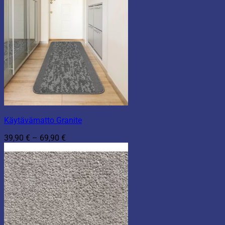
Käytävämatto Granite
Hintaluokka:
39,90
€
–
69,90
€
39,90 €
-
69,90 €