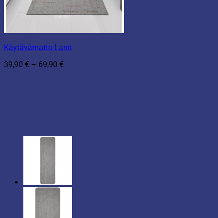
Käytävämatto Lanit
Hintaluokka:
39,90
€
–
69,90
€
39,90 €
-
69,90 €