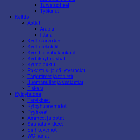
Turvatuotteet
Työkalut
Keittiö
Astiat
Arabia
Iittala
Keittiötarvikkeet
Keittiötekstiilit
Kernit ja vahakankaat
Kertakäyttöastiat
Kylmälaukut
Pakastus- ja säilytysrasiat
Tarjottimet ja tabletit
Juomapullot ja vesiastiat
Fiskars
Kylpyhuone
Tarvikkeet
Kylpyhuonematot
Pyyhkeet
Ammeet ja potat
Saunatarvikkeet
Suihkuverhot
WC-harjat