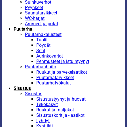
Suihkuverhot
Pyyhkeet
Saunatarvikkeet
WC-harjat
Ammeet ja potat
Puutarha
Puutarhakalusteet
Tuolit
Pöydät
Setit
Aurinkovarjot
Pehmusteet ja istuintyynyt
Puutarhanhoito
Ruukut ja parvekelaatikot
Puutarhatarvikkeet
Puutarhatyökalut
Sisustus
Sisustus
Sisustustyynyt ja huovat
Tekokasvit
Ruukut ja maljakot
Sisustuskorit ja -laatikot
Lyhdyt
Kynttilät