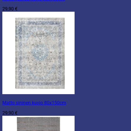
29,90
€
Matto sininen kuvio 80x150cm
29,90
€