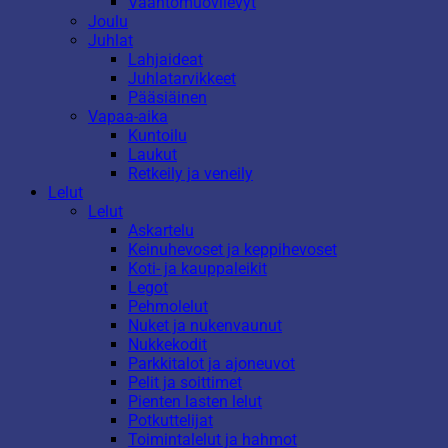
Vaahtomuovilevyt
Joulu
Juhlat
Lahjaideat
Juhlatarvikkeet
Pääsiäinen
Vapaa-aika
Kuntoilu
Laukut
Retkeily ja veneily
Lelut
Lelut
Askartelu
Keinuhevoset ja keppihevoset
Koti- ja kauppaleikit
Legot
Pehmolelut
Nuket ja nukenvaunut
Nukkekodit
Parkkitalot ja ajoneuvot
Pelit ja soittimet
Pienten lasten lelut
Potkuttelijat
Toimintalelut ja hahmot