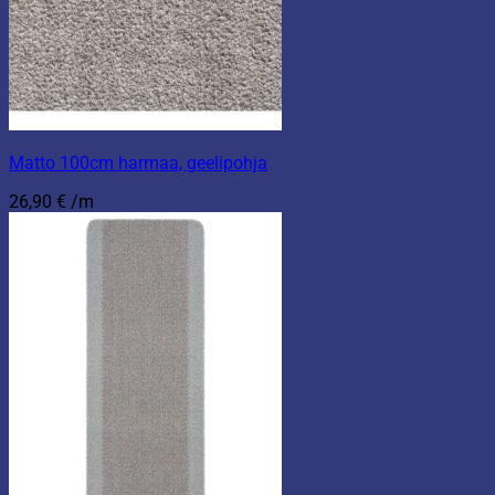
Matto 100cm harmaa, geelipohja
26,90
€
/m