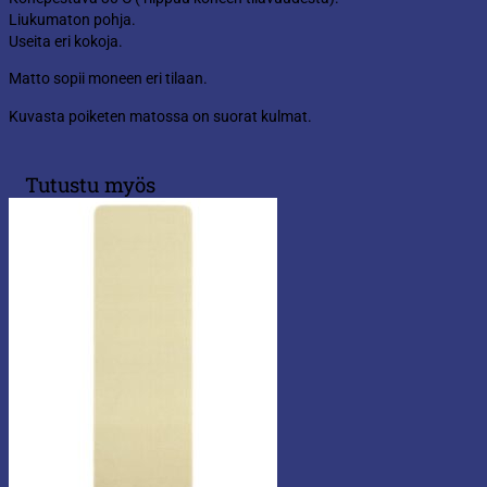
Liukumaton pohja.
Useita eri kokoja.
Matto sopii moneen eri tilaan.
Kuvasta poiketen matossa on suorat kulmat.
Tutustu myös