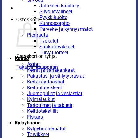
Jätteiden käsittely
Siivousvälineet
Pyykkihuolto
Ostoskori
Kunnossapito
Parveke- ja kynnysmatot
Pienrauta
Työkalut
Sähkötarvikkeet
Turvatuotteet
Ostoskori on tyhjä.
Keittiö
Astiat
Takaisin kauppaan
Kernit ja vahakankaat
Pakastus- ja säilytysrasiat
Kertakäyttöastiat
Keittiötarvikkeet
Juomapullot ja vesiastiat
Kylmälaukut
Tarjottimet ja tabletit
Keittiötekstiilit
Fiskars
Kylpyhuone
Kylpyhuonematot
Tarvikkeet