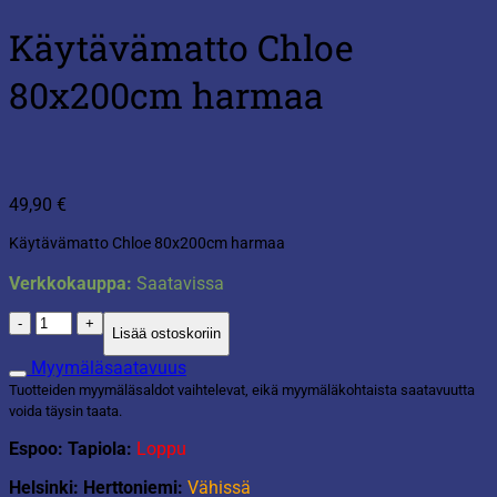
Käytävämatto Chloe
80x200cm harmaa
49,90
€
Käytävämatto Chloe 80x200cm harmaa
Verkkokauppa:
Saatavissa
Käytävämatto
Lisää ostoskoriin
Chloe
80x200cm
Myymäläsaatavuus
harmaa
Tuotteiden myymäläsaldot vaihtelevat, eikä myymäläkohtaista saatavuutta
määrä
voida täysin taata.
Espoo: Tapiola:
Loppu
Helsinki: Herttoniemi:
Vähissä