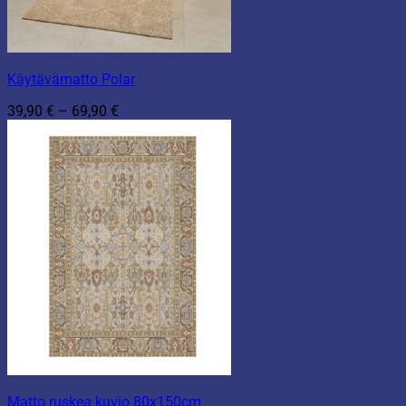
Käytävämatto Polar
Hintaluokka:
39,90
€
–
69,90
€
39,90 €
-
69,90 €
Matto ruskea kuvio 80x150cm