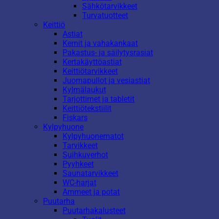
Sähkötarvikkeet
Turvatuotteet
Keittiö
Astiat
Kernit ja vahakankaat
Pakastus- ja säilytysrasiat
Kertakäyttöastiat
Keittiötarvikkeet
Juomapullot ja vesiastiat
Kylmälaukut
Tarjottimet ja tabletit
Keittiötekstiilit
Fiskars
Kylpyhuone
Kylpyhuonematot
Tarvikkeet
Suihkuverhot
Pyyhkeet
Saunatarvikkeet
WC-harjat
Ammeet ja potat
Puutarha
Puutarhakalusteet