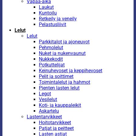
Vapaa-aika
Laukut
Kuntoilu
Retkeily ja veneily
Pelastusliivit
Lelut
Lelut
Parkkitalot ja ajoneuvot
Pehmolelut
Nuket ja nukenvaunut
Nukkekodit
Potkuttelijat
Keinuhevoset ja keppihevoset
Pelit ja soittimet
Toimintalelut ja hahmot
Pienten lasten lelut
Legot
Vesilelut
Koti- ja kauppaleikit
Askartelu
Lastentarvikkeet
Hoitotarvikkeet
Patjat ja peitteet
Lasten astiat