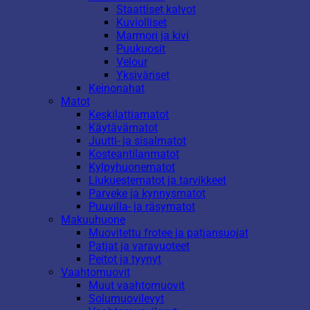
Staattiset kalvot
Kuviolliset
Marmori ja kivi
Puukuosit
Velour
Yksiväriset
Keinonahat
Matot
Keskilattiamatot
Käytävämatot
Juutti- ja sisalmatot
Kosteantilanmatot
Kylpyhuonematot
Liukuestematot ja tarvikkeet
Parveke ja kynnysmatot
Puuvilla- ja räsymatot
Makuuhuone
Muovitettu frotee ja patjansuojat
Patjat ja varavuoteet
Peitot ja tyynyt
Vaahtomuovit
Muut vaahtomuovit
Solumuovilevyt