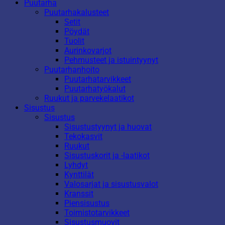
Puutarha
Puutarhakalusteet
Setit
Pöydät
Tuolit
Aurinkovarjot
Pehmusteet ja istuintyynyt
Puutarhanhoito
Puutarhatarvikkeet
Puutarhatyökalut
Ruukut ja parvekelaatikot
Sisustus
Sisustus
Sisustustyynyt ja huovat
Tekokasvit
Ruukut
Sisustuskorit ja -laatikot
Lyhdyt
Kynttilät
Valosarjat ja sisustusvalot
Kranssit
Piensisustus
Toimistotarvikkeet
Sisustusmuovit