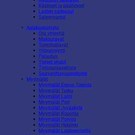
Käsineet ja päähineet
Lasten sadeasut
Sateenvarjot
Asiakaspalvelu
Ota yhteyttä
Maksutavat
Toimitustavat
Yritysmyynti
Palautus
Yleiset ehdot
Tietosuojaseloste
Saavutettavuusseloste
Myymälät
Myymälät Espoo Tapiola
Myymälät Turku
Myymälät Lahti
Myymälät Pori
Myymälät Jyväskylä
Myymälät Kouvola
Myymälät Porvoo
Myymälät Helsinki
Myymälät Lappeenranta