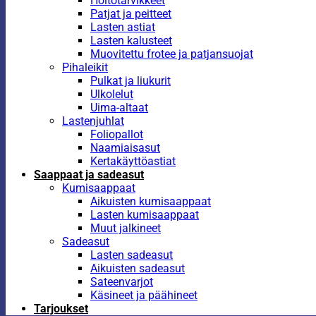
Hoitotarvikkeet
Patjat ja peitteet
Lasten astiat
Lasten kalusteet
Muovitettu frotee ja patjansuojat
Pihaleikit
Pulkat ja liukurit
Ulkolelut
Uima-altaat
Lastenjuhlat
Foliopallot
Naamiaisasut
Kertakäyttöastiat
Saappaat ja sadeasut
Kumisaappaat
Aikuisten kumisaappaat
Lasten kumisaappaat
Muut jalkineet
Sadeasut
Lasten sadeasut
Aikuisten sadeasut
Sateenvarjot
Käsineet ja päähineet
Tarjoukset