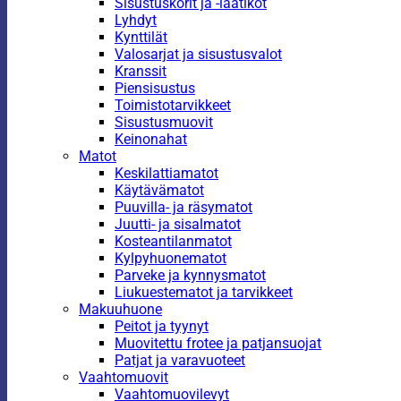
Sisustuskorit ja -laatikot
Lyhdyt
Kynttilät
Valosarjat ja sisustusvalot
Kranssit
Piensisustus
Toimistotarvikkeet
Sisustusmuovit
Keinonahat
Matot
Keskilattiamatot
Käytävämatot
Puuvilla- ja räsymatot
Juutti- ja sisalmatot
Kosteantilanmatot
Kylpyhuonematot
Parveke ja kynnysmatot
Liukuestematot ja tarvikkeet
Makuuhuone
Peitot ja tyynyt
Muovitettu frotee ja patjansuojat
Patjat ja varavuoteet
Vaahtomuovit
Vaahtomuovilevyt