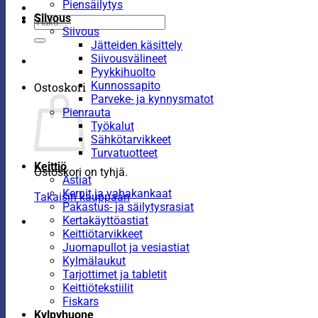
Piensäilytys
Siivous
Etsi:
Siivous
Jätteiden käsittely
Siivousvälineet
Pyykkihuolto
Kunnossapito
Ostoskori
Parveke- ja kynnysmatot
Pienrauta
Työkalut
Sähkötarvikkeet
Turvatuotteet
Keittiö
Ostoskori on tyhjä.
Astiat
Kernit ja vahakankaat
Takaisin kauppaan
Pakastus- ja säilytysrasiat
Kertakäyttöastiat
Keittiötarvikkeet
Juomapullot ja vesiastiat
Kylmälaukut
Tarjottimet ja tabletit
Keittiötekstiilit
Fiskars
Kylpyhuone