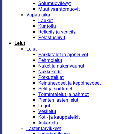
Solumuovilevyt
Muut vaahtomuovit
Vapaa-aika
Laukut
Kuntoilu
Retkeily ja veneily
Pelastusliivit
Lelut
Lelut
Parkkitalot ja ajoneuvot
Pehmolelut
Nuket ja nukenvaunut
Nukkekodit
Potkuttelijat
Keinuhevoset ja keppihevoset
Pelit ja soittimet
Toimintalelut ja hahmot
Pienten lasten lelut
Legot
Vesilelut
Koti- ja kauppaleikit
Askartelu
Lastentarvikkeet