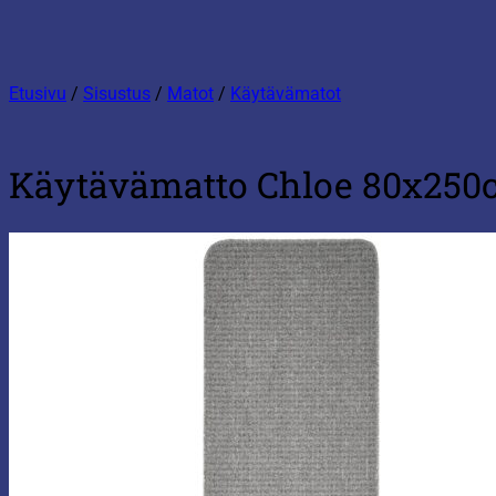
Etusivu
/
Sisustus
/
Matot
/
Käytävämatot
Käytävämatto Chloe 80x25