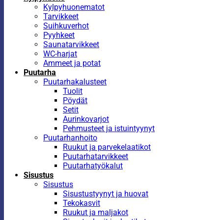
Kylpyhuonematot
Tarvikkeet
Suihkuverhot
Pyyhkeet
Saunatarvikkeet
WC-harjat
Ammeet ja potat
Puutarha
Puutarhakalusteet
Tuolit
Pöydät
Setit
Aurinkovarjot
Pehmusteet ja istuintyynyt
Puutarhanhoito
Ruukut ja parvekelaatikot
Puutarhatarvikkeet
Puutarhatyökalut
Sisustus
Sisustus
Sisustustyynyt ja huovat
Tekokasvit
Ruukut ja maljakot