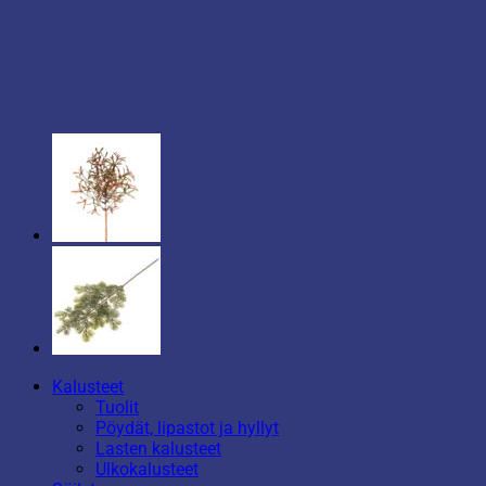
Kalusteet
Tuolit
Pöydät, lipastot ja hyllyt
Lasten kalusteet
Ulkokalusteet