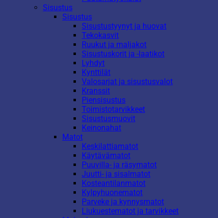
Sisustus
Sisustus
Sisustustyynyt ja huovat
Tekokasvit
Ruukut ja maljakot
Sisustuskorit ja -laatikot
Lyhdyt
Kynttilät
Valosarjat ja sisustusvalot
Kranssit
Piensisustus
Toimistotarvikkeet
Sisustusmuovit
Keinonahat
Matot
Keskilattiamatot
Käytävämatot
Puuvilla- ja räsymatot
Juutti- ja sisalmatot
Kosteantilanmatot
Kylpyhuonematot
Parveke ja kynnysmatot
Liukuestematot ja tarvikkeet