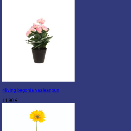
4living begonia vaaleanpun
11,90
€