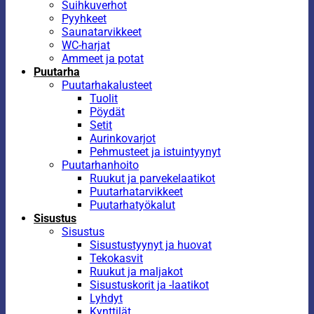
Suihkuverhot
Pyyhkeet
Saunatarvikkeet
WC-harjat
Ammeet ja potat
Puutarha
Puutarhakalusteet
Tuolit
Pöydät
Setit
Aurinkovarjot
Pehmusteet ja istuintyynyt
Puutarhanhoito
Ruukut ja parvekelaatikot
Puutarhatarvikkeet
Puutarhatyökalut
Sisustus
Sisustus
Sisustustyynyt ja huovat
Tekokasvit
Ruukut ja maljakot
Sisustuskorit ja -laatikot
Lyhdyt
Kynttilät