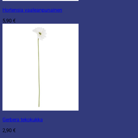
Hortensia vaaleanpunainen
5,90
€
Gerbera tekokukka
2,90
€