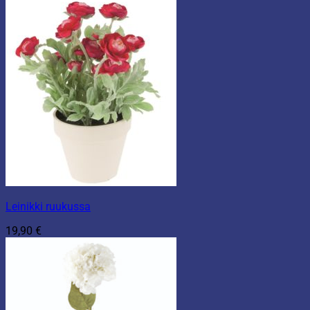
Leinikki ruukussa
19,90
€