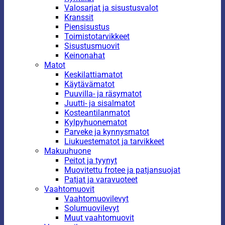
Valosarjat ja sisustusvalot
Kranssit
Piensisustus
Toimistotarvikkeet
Sisustusmuovit
Keinonahat
Matot
Keskilattiamatot
Käytävämatot
Puuvilla- ja räsymatot
Juutti- ja sisalmatot
Kosteantilanmatot
Kylpyhuonematot
Parveke ja kynnysmatot
Liukuestematot ja tarvikkeet
Makuuhuone
Peitot ja tyynyt
Muovitettu frotee ja patjansuojat
Patjat ja varavuoteet
Vaahtomuovit
Vaahtomuovilevyt
Solumuovilevyt
Muut vaahtomuovit