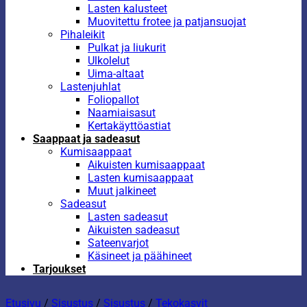
Lasten kalusteet
Muovitettu frotee ja patjansuojat
Pihaleikit
Pulkat ja liukurit
Ulkolelut
Uima-altaat
Lastenjuhlat
Foliopallot
Naamiaisasut
Kertakäyttöastiat
Saappaat ja sadeasut
Kumisaappaat
Aikuisten kumisaappaat
Lasten kumisaappaat
Muut jalkineet
Sadeasut
Lasten sadeasut
Aikuisten sadeasut
Sateenvarjot
Käsineet ja päähineet
Tarjoukset
Etusivu
/
Sisustus
/
Sisustus
/
Tekokasvit