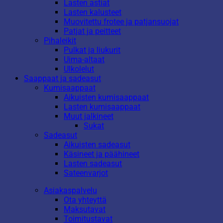
Lasten astiat
Lasten kalusteet
Muovitettu frotee ja patjansuojat
Patjat ja peitteet
Pihaleikit
Pulkat ja liukurit
Uima-altaat
Ulkolelut
Saappaat ja sadeasut
Kumisaappaat
Aikuisten kumisaappaat
Lasten kumisaappaat
Muut jalkineet
Sukat
Sadeasut
Aikuisten sadeasut
Käsineet ja päähineet
Lasten sadeasut
Sateenvarjot
Asiakaspalvelu
Ota yhteyttä
Maksutavat
Toimitustavat