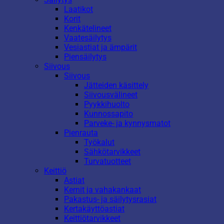
Laatikot
Korit
Kenkätelineet
Vaatesäilytys
Vesiastiat ja ämpärit
Piensäilytys
Siivous
Siivous
Jätteiden käsittely
Siivousvälineet
Pyykkihuolto
Kunnossapito
Parveke- ja kynnysmatot
Pienrauta
Työkalut
Sähkötarvikkeet
Turvatuotteet
Keittiö
Astiat
Kernit ja vahakankaat
Pakastus- ja säilytysrasiat
Kertakäyttöastiat
Keittiötarvikkeet