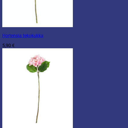
Hortensia tekokukka
5,90
€