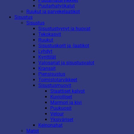
Puutarhatarvikkeet
Puutarhatyökalut
Ruukut ja parvekelaatikot
Sisustus
Sisustus
Sisustustyynyt ja huovat
Tekokasvit
Ruukut
Sisustuskorit ja -laatikot
Lyhdyt
Kynttilät
Valosarjat ja sisustusvalot
Kranssit
Piensisustus
Toimistotarvikkeet
Sisustusmuovit
Staattiset kalvot
Kuviolliset
Marmori ja kivi
Puukuosit
Velour
Yksiväriset
Keinonahat
Matot