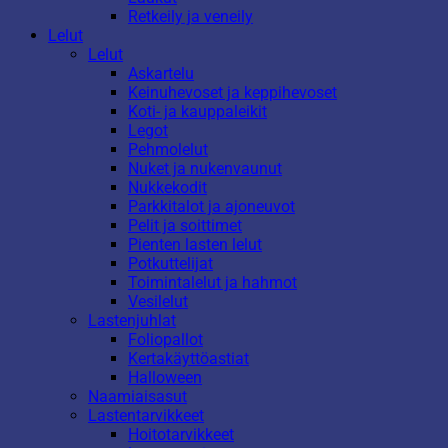
Retkeily ja veneily
Lelut
Lelut
Askartelu
Keinuhevoset ja keppihevoset
Koti- ja kauppaleikit
Legot
Pehmolelut
Nuket ja nukenvaunut
Nukkekodit
Parkkitalot ja ajoneuvot
Pelit ja soittimet
Pienten lasten lelut
Potkuttelijat
Toimintalelut ja hahmot
Vesilelut
Lastenjuhlat
Foliopallot
Kertakäyttöastiat
Halloween
Naamiaisasut
Lastentarvikkeet
Hoitotarvikkeet