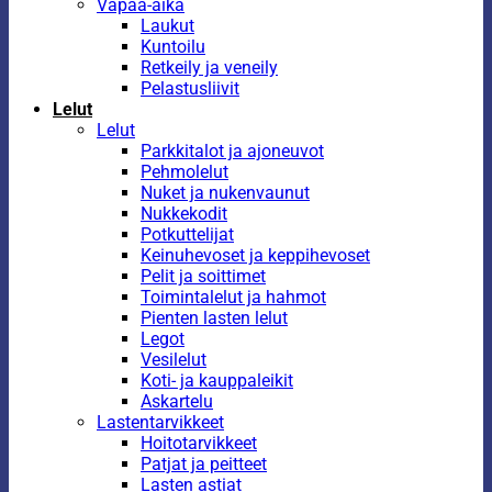
Vapaa-aika
Laukut
Kuntoilu
Retkeily ja veneily
Pelastusliivit
Lelut
Lelut
Parkkitalot ja ajoneuvot
Pehmolelut
Nuket ja nukenvaunut
Nukkekodit
Potkuttelijat
Keinuhevoset ja keppihevoset
Pelit ja soittimet
Toimintalelut ja hahmot
Pienten lasten lelut
Legot
Vesilelut
Koti- ja kauppaleikit
Askartelu
Lastentarvikkeet
Hoitotarvikkeet
Patjat ja peitteet
Lasten astiat