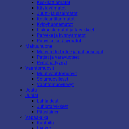
Keskilattiamatot
Käytävämatot
Juutti- ja sisalmatot
Kosteantilanmatot
Kylpyhuonematot
Liukuestematot ja tarvikkeet
Parveke ja kynnysmatot
Puuvilla- ja räsymatot
Makuuhuone
Muovitettu frotee ja patjansuojat
Patjat ja varavuoteet
Peitot ja tyynyt
Vaahtomuovit
Muut vaahtomuovit
Solumuovilevyt
Vaahtomuovilevyt
Joulu
Juhlat
Lahjaideat
Juhlatarvikkeet
Pääsiäinen
Vapaa-aika
Kuntoilu
Laukut