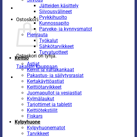
Jätteiden käsittely
Siivousvälineet
Pyykkihuolto
Ostoskori
Kunnossapito
Parveke- ja kynnysmatot
Pienrauta
Työkalut
Sähkötarvikkeet
Turvatuotteet
Ostoskori on tyhjä.
Keittiö
Astiat
Takaisin kauppaan
Kernit ja vahakankaat
Pakastus- ja säilytysrasiat
Kertakäyttöastiat
Keittiötarvikkeet
Juomapullot ja vesiastiat
Kylmälaukut
Tarjottimet ja tabletit
Keittiötekstiilit
Fiskars
Kylpyhuone
Kylpyhuonematot
Tarvikkeet