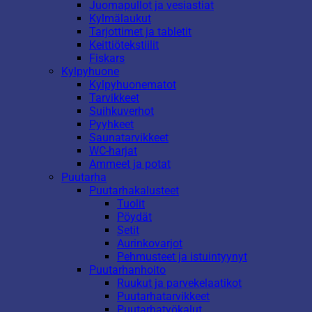
Juomapullot ja vesiastiat
Kylmälaukut
Tarjottimet ja tabletit
Keittiötekstiilit
Fiskars
Kylpyhuone
Kylpyhuonematot
Tarvikkeet
Suihkuverhot
Pyyhkeet
Saunatarvikkeet
WC-harjat
Ammeet ja potat
Puutarha
Puutarhakalusteet
Tuolit
Pöydät
Setit
Aurinkovarjot
Pehmusteet ja istuintyynyt
Puutarhanhoito
Ruukut ja parvekelaatikot
Puutarhatarvikkeet
Puutarhatyökalut