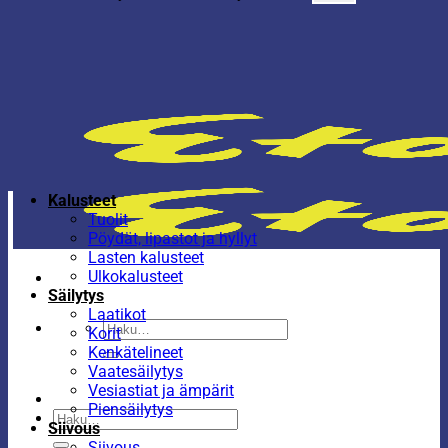
Kalusteet
Tuolit
Pöydät, lipastot ja hyllyt
Lasten kalusteet
Ulkokalusteet
Säilytys
Laatikot
Etsi:
Korit
Kenkätelineet
Vaatesäilytys
Vesiastiat ja ämpärit
Piensäilytys
Etsi:
Siivous
Siivous