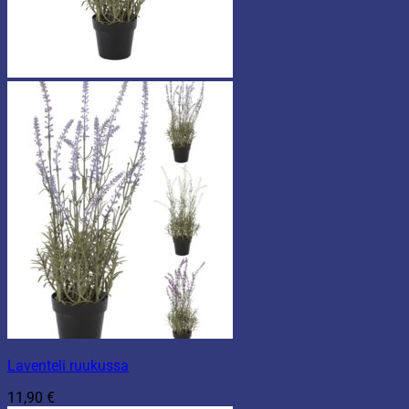
Laventeli ruukussa
11,90
€