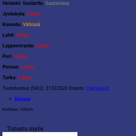
Helsinki: Suutarila:
Saatavissa
Jyväskyla:
Loppu
Kouvola:
Vähissä
Lahti:
Loppu
Lappeenranta:
Loppu
Pori:
Loppu
Porvoo:
Loppu
Turku:
Loppu
Tuotetunnus (SKU):
21322020
Osasto:
Tekokasvit
Kuvaus
Korkeus: 100cm
Tutustu myös