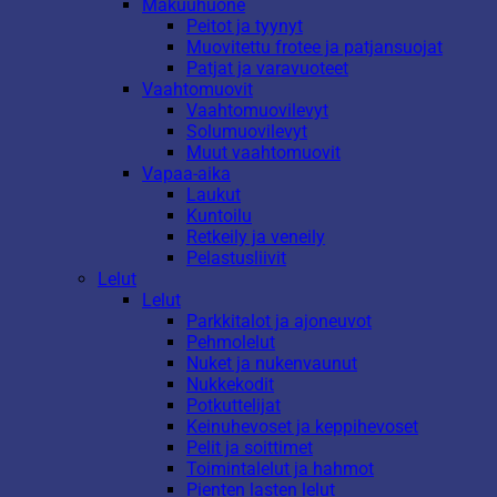
Makuuhuone
Peitot ja tyynyt
Muovitettu frotee ja patjansuojat
Patjat ja varavuoteet
Vaahtomuovit
Vaahtomuovilevyt
Solumuovilevyt
Muut vaahtomuovit
Vapaa-aika
Laukut
Kuntoilu
Retkeily ja veneily
Pelastusliivit
Lelut
Lelut
Parkkitalot ja ajoneuvot
Pehmolelut
Nuket ja nukenvaunut
Nukkekodit
Potkuttelijat
Keinuhevoset ja keppihevoset
Pelit ja soittimet
Toimintalelut ja hahmot
Pienten lasten lelut