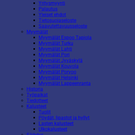
Yritysmyynti
Palautus
Yleiset ehdot
Tietosuojaseloste
Saavutettavuusseloste
Myymälät
Myymälät Espoo Tapiola
Myymälät Turku
Myymälät Lahti
Myymälät Pori
Myymälät Jyväskylä
Myymälät Kouvola
Myymälät Porvoo
Myymälät Helsinki
Myymälät Lappeenranta
Historia
Työpaikat
Tiedotteet
Kalusteet
Tuolit
Pöydät, lipastot ja hyllyt
Lasten kalusteet
Ulkokalusteet
Säilytys