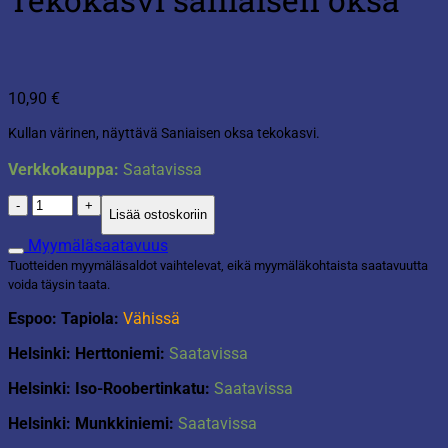
10,90
€
Kullan värinen, näyttävä Saniaisen oksa tekokasvi.
Verkkokauppa:
Saatavissa
Tekokasvi
Lisää ostoskoriin
saniaisen
oksa
Myymäläsaatavuus
määrä
Tuotteiden myymäläsaldot vaihtelevat, eikä myymäläkohtaista saatavuutta
voida täysin taata.
Espoo: Tapiola:
Vähissä
Helsinki: Herttoniemi:
Saatavissa
Helsinki: Iso-Roobertinkatu:
Saatavissa
Helsinki: Munkkiniemi:
Saatavissa