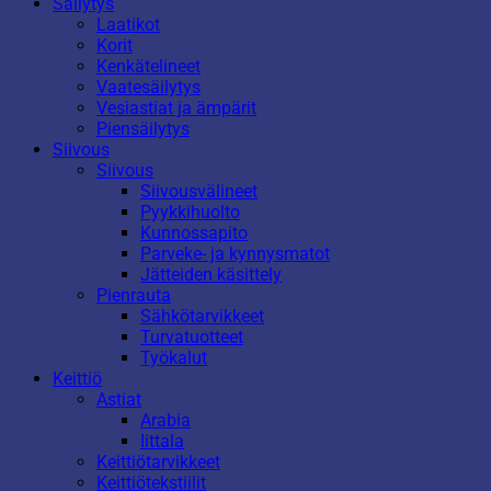
Säilytys
Laatikot
Korit
Kenkätelineet
Vaatesäilytys
Vesiastiat ja ämpärit
Piensäilytys
Siivous
Siivous
Siivousvälineet
Pyykkihuolto
Kunnossapito
Parveke- ja kynnysmatot
Jätteiden käsittely
Pienrauta
Sähkötarvikkeet
Turvatuotteet
Työkalut
Keittiö
Astiat
Arabia
Iittala
Keittiötarvikkeet
Keittiötekstiilit