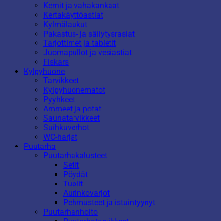
Kernit ja vahakankaat
Kertakäyttöastiat
Kylmälaukut
Pakastus- ja säilytysrasiat
Tarjottimet ja tabletit
Juomapullot ja vesiastiat
Fiskars
Kylpyhuone
Tarvikkeet
Kylpyhuonematot
Pyyhkeet
Ammeet ja potat
Saunatarvikkeet
Suihkuverhot
WC-harjat
Puutarha
Puutarhakalusteet
Setit
Pöydät
Tuolit
Aurinkovarjot
Pehmusteet ja istuintyynyt
Puutarhanhoito