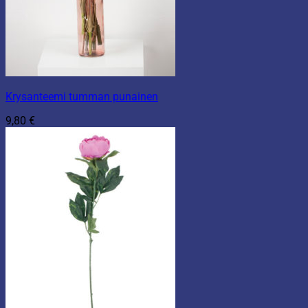
Krysanteemi tumman punainen
9,80
€