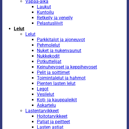
Vapaa-aika
Laukut
Kuntoilu
Retkeily ja veneily
Pelastusliivit
Lelut
Lelut
Parkkitalot ja ajoneuvot
Pehmolelut
Nuket ja nukenvaunut
Nukkekodit
Potkuttelijat
Keinuhevoset ja keppihevoset
Pelit ja soittimet
Toimintalelut ja hahmot
Pienten lasten lelut
Legot
Vesilelut
Koti- ja kauppaleikit
Askartelu
Lastentarvikkeet
Hoitotarvikkeet
Patjat ja peitteet
Lasten astiat