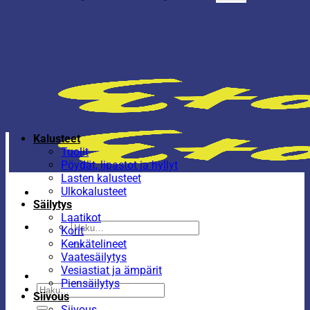
Kalusteet
Tuolit
Pöydät, lipastot ja hyllyt
Lasten kalusteet
Ulkokalusteet
Säilytys
Laatikot
Etsi:
Korit
Kenkätelineet
Vaatesäilytys
Vesiastiat ja ämpärit
Piensäilytys
Etsi:
Siivous
Siivous