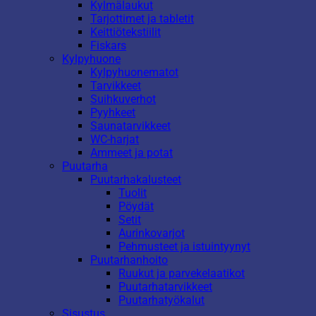
Kylmälaukut
Tarjottimet ja tabletit
Keittiötekstiilit
Fiskars
Kylpyhuone
Kylpyhuonematot
Tarvikkeet
Suihkuverhot
Pyyhkeet
Saunatarvikkeet
WC-harjat
Ammeet ja potat
Puutarha
Puutarhakalusteet
Tuolit
Pöydät
Setit
Aurinkovarjot
Pehmusteet ja istuintyynyt
Puutarhanhoito
Ruukut ja parvekelaatikot
Puutarhatarvikkeet
Puutarhatyökalut
Sisustus