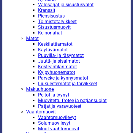
Valosarjat ja sisustusvalot
Kranssit
Piensisustus
Toimistotarvikkeet
Sisustusmuovit
Keinonahat
Matot
Keskilattiamatot
Käytävämatot
Puuvilla- ja räsymatot
Juutti- ja sisalmatot
Kosteantilanmatot
Kylpyhuonematot
Parveke ja kynnysmatot
Liukuestematot ja tarvikkeet
Makuuhuone
Peitot ja tyynyt
Muovitettu frotee ja patjansuojat
Patjat ja varavuoteet
Vaahtomuovit
Vaahtomuovilevyt
Solumuovilevyt
Muut vaahtomuovit