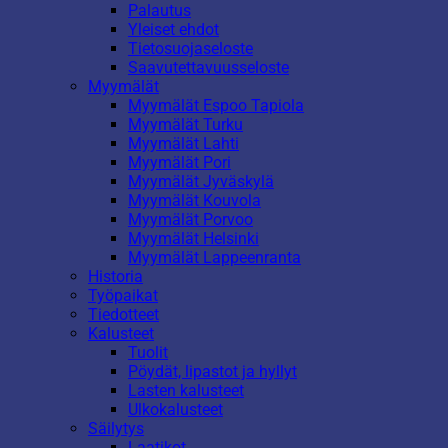
Palautus
Yleiset ehdot
Tietosuojaseloste
Saavutettavuusseloste
Myymälät
Myymälät Espoo Tapiola
Myymälät Turku
Myymälät Lahti
Myymälät Pori
Myymälät Jyväskylä
Myymälät Kouvola
Myymälät Porvoo
Myymälät Helsinki
Myymälät Lappeenranta
Historia
Työpaikat
Tiedotteet
Kalusteet
Tuolit
Pöydät, lipastot ja hyllyt
Lasten kalusteet
Ulkokalusteet
Säilytys
Laatikot