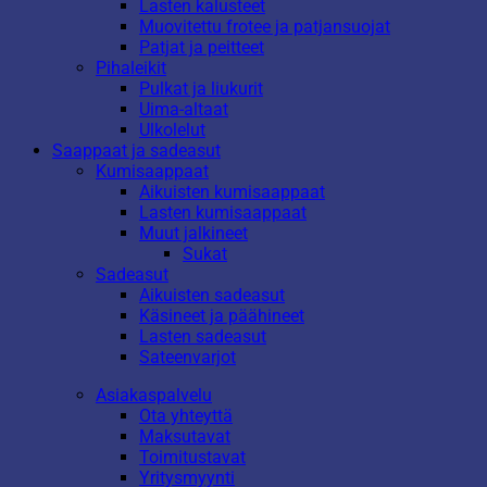
Lasten kalusteet
Muovitettu frotee ja patjansuojat
Patjat ja peitteet
Pihaleikit
Pulkat ja liukurit
Uima-altaat
Ulkolelut
Saappaat ja sadeasut
Kumisaappaat
Aikuisten kumisaappaat
Lasten kumisaappaat
Muut jalkineet
Sukat
Sadeasut
Aikuisten sadeasut
Käsineet ja päähineet
Lasten sadeasut
Sateenvarjot
Asiakaspalvelu
Ota yhteyttä
Maksutavat
Toimitustavat
Yritysmyynti