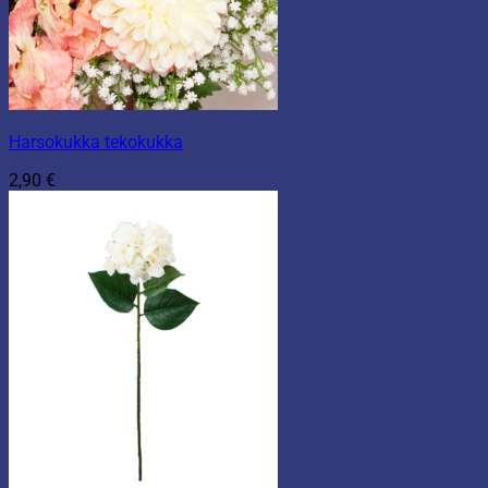
Harsokukka tekokukka
2,90
€