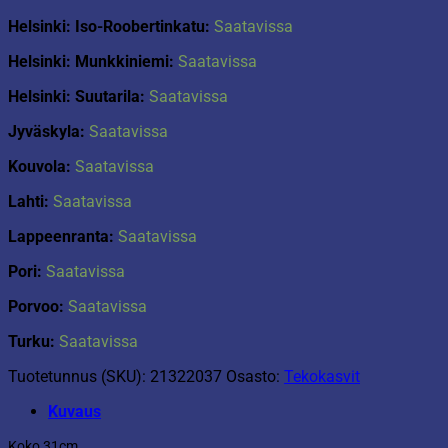
Helsinki: Iso-Roobertinkatu:
Saatavissa
Helsinki: Munkkiniemi:
Saatavissa
Helsinki: Suutarila:
Saatavissa
Jyväskyla:
Saatavissa
Kouvola:
Saatavissa
Lahti:
Saatavissa
Lappeenranta:
Saatavissa
Pori:
Saatavissa
Porvoo:
Saatavissa
Turku:
Saatavissa
Tuotetunnus (SKU):
21322037
Osasto:
Tekokasvit
Kuvaus
Koko 31cm.