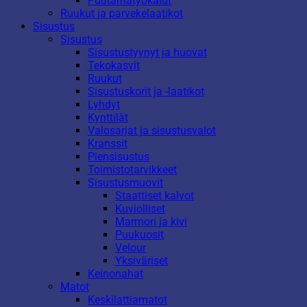
Puutarhatyökalut
Ruukut ja parvekelaatikot
Sisustus
Sisustus
Sisustustyynyt ja huovat
Tekokasvit
Ruukut
Sisustuskorit ja -laatikot
Lyhdyt
Kynttilät
Valosarjat ja sisustusvalot
Kranssit
Piensisustus
Toimistotarvikkeet
Sisustusmuovit
Staattiset kalvot
Kuviolliset
Marmori ja kivi
Puukuosit
Velour
Yksiväriset
Keinonahat
Matot
Keskilattiamatot