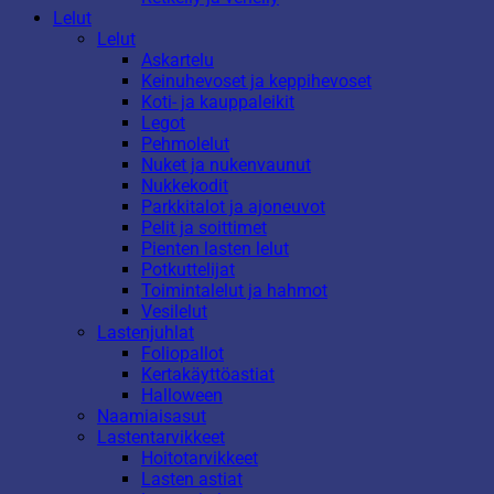
Lelut
Lelut
Askartelu
Keinuhevoset ja keppihevoset
Koti- ja kauppaleikit
Legot
Pehmolelut
Nuket ja nukenvaunut
Nukkekodit
Parkkitalot ja ajoneuvot
Pelit ja soittimet
Pienten lasten lelut
Potkuttelijat
Toimintalelut ja hahmot
Vesilelut
Lastenjuhlat
Foliopallot
Kertakäyttöastiat
Halloween
Naamiaisasut
Lastentarvikkeet
Hoitotarvikkeet
Lasten astiat