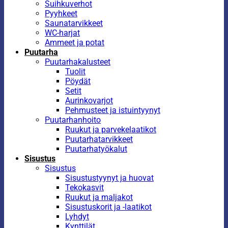
Suihkuverhot
Pyyhkeet
Saunatarvikkeet
WC-harjat
Ammeet ja potat
Puutarha
Puutarhakalusteet
Tuolit
Pöydät
Setit
Aurinkovarjot
Pehmusteet ja istuintyynyt
Puutarhanhoito
Ruukut ja parvekelaatikot
Puutarhatarvikkeet
Puutarhatyökalut
Sisustus
Sisustus
Sisustustyynyt ja huovat
Tekokasvit
Ruukut ja maljakot
Sisustuskorit ja -laatikot
Lyhdyt
Kynttilät