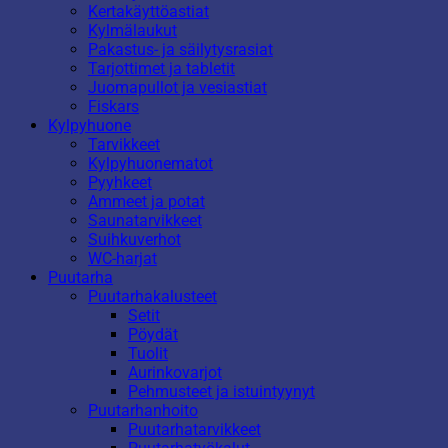
Kertakäyttöastiat
Kylmälaukut
Pakastus- ja säilytysrasiat
Tarjottimet ja tabletit
Juomapullot ja vesiastiat
Fiskars
Kylpyhuone
Tarvikkeet
Kylpyhuonematot
Pyyhkeet
Ammeet ja potat
Saunatarvikkeet
Suihkuverhot
WC-harjat
Puutarha
Puutarhakalusteet
Setit
Pöydät
Tuolit
Aurinkovarjot
Pehmusteet ja istuintyynyt
Puutarhanhoito
Puutarhatarvikkeet