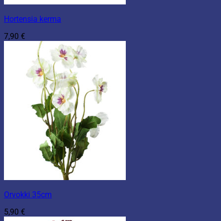
Hortensia kerma
7,90
€
Orvokki 35cm
5,90
€