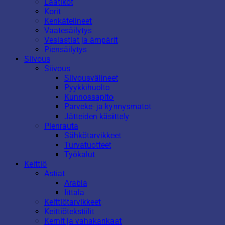
Laatikot
Korit
Kenkätelineet
Vaatesäilytys
Vesiastiat ja ämpärit
Piensäilytys
Siivous
Siivous
Siivousvälineet
Pyykkihuolto
Kunnossapito
Parveke- ja kynnysmatot
Jätteiden käsittely
Pienrauta
Sähkötarvikkeet
Turvatuotteet
Työkalut
Keittiö
Astiat
Arabia
Iittala
Keittiötarvikkeet
Keittiötekstiilit
Kernit ja vahakankaat