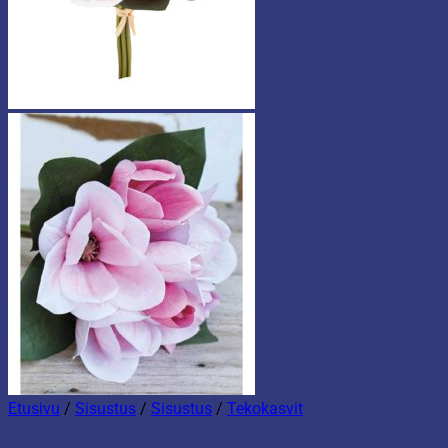
Etusivu
/
Sisustus
/
Sisustus
/
Tekokasvit