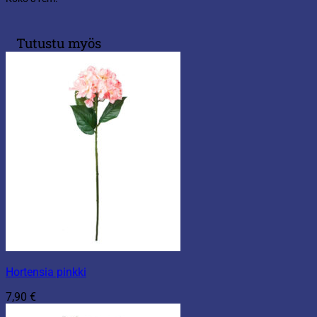
Tutustu myös
Hortensia pinkki
7,90
€