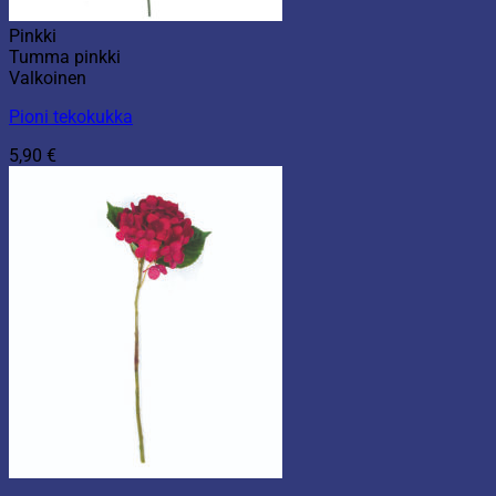
Pinkki
Tumma pinkki
Valkoinen
Pioni tekokukka
5,90
€