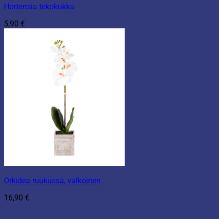
Hortensia tekokukka
5,90
€
Orkidea ruukussa, valkoinen
16,90
€