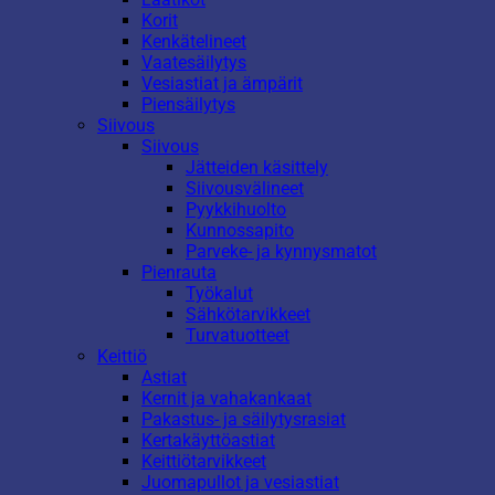
Korit
Kenkätelineet
Vaatesäilytys
Vesiastiat ja ämpärit
Piensäilytys
Siivous
Siivous
Jätteiden käsittely
Siivousvälineet
Pyykkihuolto
Kunnossapito
Parveke- ja kynnysmatot
Pienrauta
Työkalut
Sähkötarvikkeet
Turvatuotteet
Keittiö
Astiat
Kernit ja vahakankaat
Pakastus- ja säilytysrasiat
Kertakäyttöastiat
Keittiötarvikkeet
Juomapullot ja vesiastiat