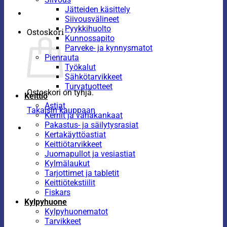
Jätteiden käsittely
Siivousvälineet
Pyykkihuolto
Ostoskori
Kunnossapito
Parveke- ja kynnysmatot
Pienrauta
Työkalut
Sähkötarvikkeet
Turvatuotteet
Ostoskori on tyhjä.
Keittiö
Astiat
Takaisin kauppaan
Kernit ja vahakankaat
Pakastus- ja säilytysrasiat
Kertakäyttöastiat
Keittiötarvikkeet
Juomapullot ja vesiastiat
Kylmälaukut
Tarjottimet ja tabletit
Keittiötekstiilit
Fiskars
Kylpyhuone
Kylpyhuonematot
Tarvikkeet