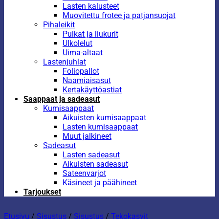
Lasten kalusteet
Muovitettu frotee ja patjansuojat
Pihaleikit
Pulkat ja liukurit
Ulkolelut
Uima-altaat
Lastenjuhlat
Foliopallot
Naamiaisasut
Kertakäyttöastiat
Saappaat ja sadeasut
Kumisaappaat
Aikuisten kumisaappaat
Lasten kumisaappaat
Muut jalkineet
Sadeasut
Lasten sadeasut
Aikuisten sadeasut
Sateenvarjot
Käsineet ja päähineet
Tarjoukset
Etusivu
/
Sisustus
/
Sisustus
/
Tekokasvit