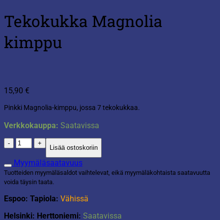
Tekokukka Magnolia
kimppu
15,90
€
Pinkki Magnolia-kimppu, jossa 7 tekokukkaa.
Verkkokauppa:
Saatavissa
Tekokukka
Lisää ostoskoriin
Magnolia
kimppu
Myymäläsaatavuus
määrä
Tuotteiden myymäläsaldot vaihtelevat, eikä myymäläkohtaista saatavuutta
voida täysin taata.
Espoo: Tapiola:
Vähissä
Helsinki: Herttoniemi:
Saatavissa