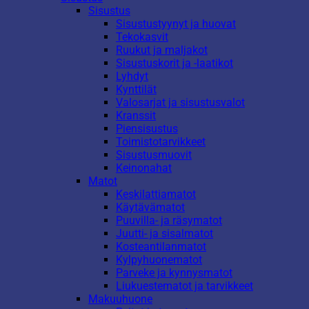
Sisustus
Sisustustyynyt ja huovat
Tekokasvit
Ruukut ja maljakot
Sisustuskorit ja -laatikot
Lyhdyt
Kynttilät
Valosarjat ja sisustusvalot
Kranssit
Piensisustus
Toimistotarvikkeet
Sisustusmuovit
Keinonahat
Matot
Keskilattiamatot
Käytävämatot
Puuvilla- ja räsymatot
Juutti- ja sisalmatot
Kosteantilanmatot
Kylpyhuonematot
Parveke ja kynnysmatot
Liukuestematot ja tarvikkeet
Makuuhuone