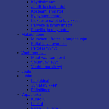
Käytävämatot
Juutti- ja sisalmatot
Kosteantilanmatot
Kylpyhuonematot
Liukuestematot ja tarvikkeet
Parveke ja kynnysmatot
Puuvilla- ja räsymatot
Makuuhuone
Muovitettu frotee ja patjansuojat
Patjat ja varavuoteet
Peitot ja tyynyt
Vaahtomuovit
Muut vaahtomuovit
Solumuovilevyt
Vaahtomuovilevyt
Joulu
Juhlat
Lahjaideat
Juhlatarvikkeet
Pääsiäinen
Vapaa-aika
Kuntoilu
Laukut
Retkeily ja veneily