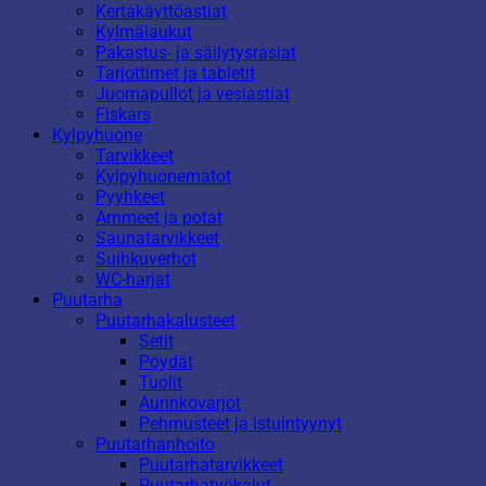
Kertakäyttöastiat
Kylmälaukut
Pakastus- ja säilytysrasiat
Tarjottimet ja tabletit
Juomapullot ja vesiastiat
Fiskars
Kylpyhuone
Tarvikkeet
Kylpyhuonematot
Pyyhkeet
Ammeet ja potat
Saunatarvikkeet
Suihkuverhot
WC-harjat
Puutarha
Puutarhakalusteet
Setit
Pöydät
Tuolit
Aurinkovarjot
Pehmusteet ja istuintyynyt
Puutarhanhoito
Puutarhatarvikkeet
Puutarhatyökalut