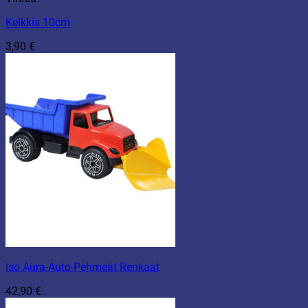
Kelkkis 10cm
3,90
€
Iso Aura-Auto Pehmeät Renkaat
42,90
€