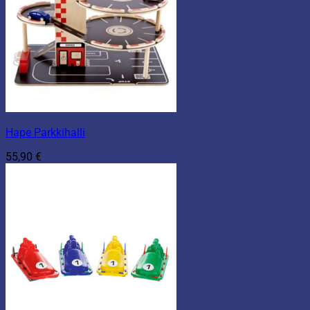
Hape Parkkihalli
55,90
€