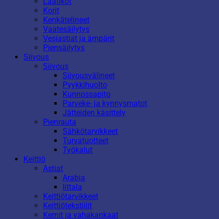
Laatikot
Korit
Kenkätelineet
Vaatesäilytys
Vesiastiat ja ämpärit
Piensäilytys
Siivous
Siivous
Siivousvälineet
Pyykkihuolto
Kunnossapito
Parveke- ja kynnysmatot
Jätteiden käsittely
Pienrauta
Sähkötarvikkeet
Turvatuotteet
Työkalut
Keittiö
Astiat
Arabia
Iittala
Keittiötarvikkeet
Keittiötekstiilit
Kernit ja vahakankaat