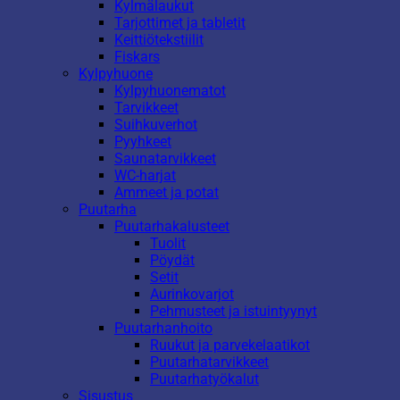
Kylmälaukut
Tarjottimet ja tabletit
Keittiötekstiilit
Fiskars
Kylpyhuone
Kylpyhuonematot
Tarvikkeet
Suihkuverhot
Pyyhkeet
Saunatarvikkeet
WC-harjat
Ammeet ja potat
Puutarha
Puutarhakalusteet
Tuolit
Pöydät
Setit
Aurinkovarjot
Pehmusteet ja istuintyynyt
Puutarhanhoito
Ruukut ja parvekelaatikot
Puutarhatarvikkeet
Puutarhatyökalut
Sisustus