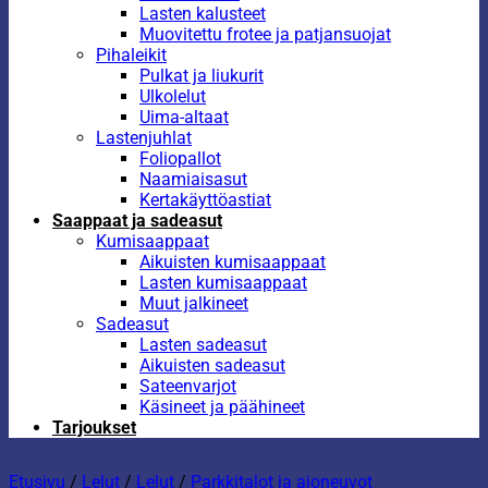
Lasten kalusteet
Muovitettu frotee ja patjansuojat
Pihaleikit
Pulkat ja liukurit
Ulkolelut
Uima-altaat
Lastenjuhlat
Foliopallot
Naamiaisasut
Kertakäyttöastiat
Saappaat ja sadeasut
Kumisaappaat
Aikuisten kumisaappaat
Lasten kumisaappaat
Muut jalkineet
Sadeasut
Lasten sadeasut
Aikuisten sadeasut
Sateenvarjot
Käsineet ja päähineet
Tarjoukset
Etusivu
/
Lelut
/
Lelut
/
Parkkitalot ja ajoneuvot