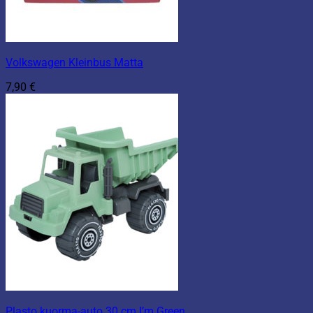
Volkswagen Kleinbus Matta
7,90
€
Plasto kuorma-auto 30 cm I’m Green