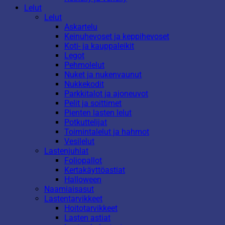
Lelut
Lelut
Askartelu
Keinuhevoset ja keppihevoset
Koti- ja kauppaleikit
Legot
Pehmolelut
Nuket ja nukenvaunut
Nukkekodit
Parkkitalot ja ajoneuvot
Pelit ja soittimet
Pienten lasten lelut
Potkuttelijat
Toimintalelut ja hahmot
Vesilelut
Lastenjuhlat
Foliopallot
Kertakäyttöastiat
Halloween
Naamiaisasut
Lastentarvikkeet
Hoitotarvikkeet
Lasten astiat