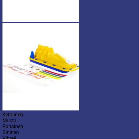
Keltainen
Musta
Punainen
Sininen
Vihreä