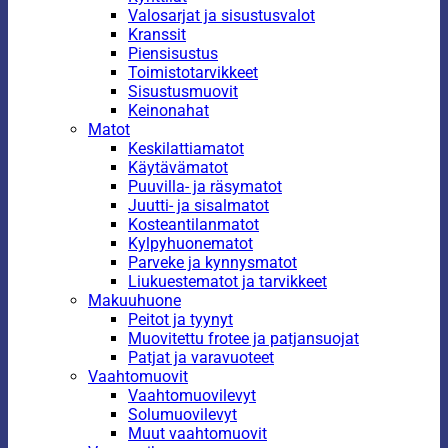
Valosarjat ja sisustusvalot
Kranssit
Piensisustus
Toimistotarvikkeet
Sisustusmuovit
Keinonahat
Matot
Keskilattiamatot
Käytävämatot
Puuvilla- ja räsymatot
Juutti- ja sisalmatot
Kosteantilanmatot
Kylpyhuonematot
Parveke ja kynnysmatot
Liukuestematot ja tarvikkeet
Makuuhuone
Peitot ja tyynyt
Muovitettu frotee ja patjansuojat
Patjat ja varavuoteet
Vaahtomuovit
Vaahtomuovilevyt
Solumuovilevyt
Muut vaahtomuovit