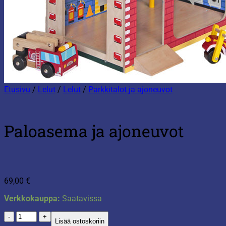
Etusivu
/
Lelut
/
Lelut
/
Parkkitalot ja ajoneuvot
Paloasema ja ajoneuvot
69,00
€
Verkkokauppa:
Saatavissa
Paloasema
Lisää ostoskoriin
ja