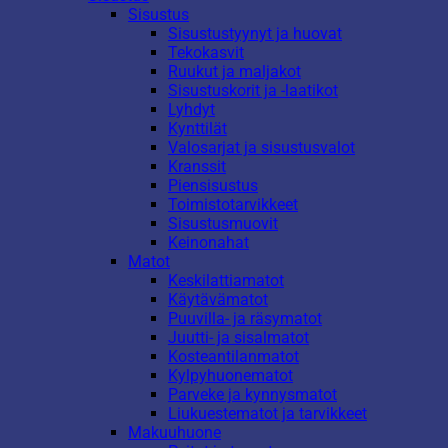
Sisustus
Sisustustyynyt ja huovat
Tekokasvit
Ruukut ja maljakot
Sisustuskorit ja -laatikot
Lyhdyt
Kynttilät
Valosarjat ja sisustusvalot
Kranssit
Piensisustus
Toimistotarvikkeet
Sisustusmuovit
Keinonahat
Matot
Keskilattiamatot
Käytävämatot
Puuvilla- ja räsymatot
Juutti- ja sisalmatot
Kosteantilanmatot
Kylpyhuonematot
Parveke ja kynnysmatot
Liukuestematot ja tarvikkeet
Makuuhuone