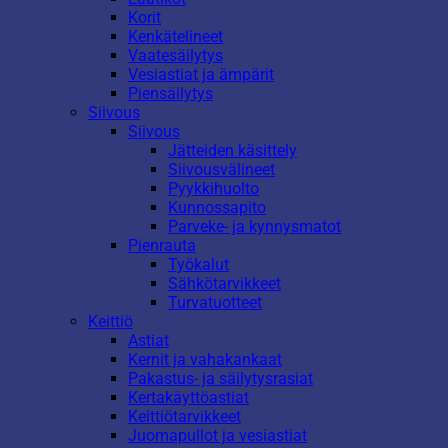
Korit
Kenkätelineet
Vaatesäilytys
Vesiastiat ja ämpärit
Piensäilytys
Siivous
Siivous
Jätteiden käsittely
Siivousvälineet
Pyykkihuolto
Kunnossapito
Parveke- ja kynnysmatot
Pienrauta
Työkalut
Sähkötarvikkeet
Turvatuotteet
Keittiö
Astiat
Kernit ja vahakankaat
Pakastus- ja säilytysrasiat
Kertakäyttöastiat
Keittiötarvikkeet
Juomapullot ja vesiastiat