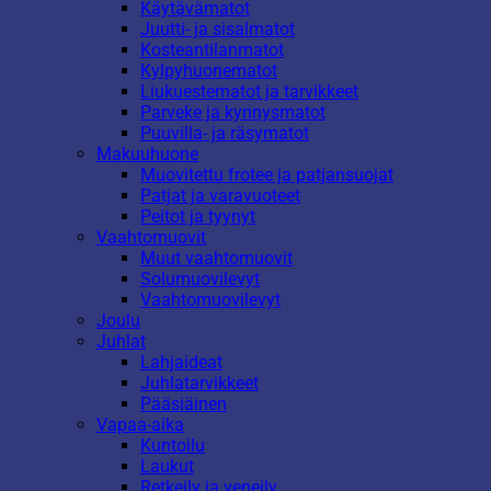
Käytävämatot
Juutti- ja sisalmatot
Kosteantilanmatot
Kylpyhuonematot
Liukuestematot ja tarvikkeet
Parveke ja kynnysmatot
Puuvilla- ja räsymatot
Makuuhuone
Muovitettu frotee ja patjansuojat
Patjat ja varavuoteet
Peitot ja tyynyt
Vaahtomuovit
Muut vaahtomuovit
Solumuovilevyt
Vaahtomuovilevyt
Joulu
Juhlat
Lahjaideat
Juhlatarvikkeet
Pääsiäinen
Vapaa-aika
Kuntoilu
Laukut
Retkeily ja veneily