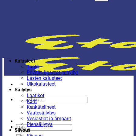
Kalusteet
Tuolit
Pöydät, lipastot ja hyllyt
Lasten kalusteet
Ulkokalusteet
Säilytys
Laatikot
Etsi:
Korit
Kenkätelineet
Vaatesäilytys
Vesiastiat ja ämpärit
Piensäilytys
Etsi:
Siivous
Siivous