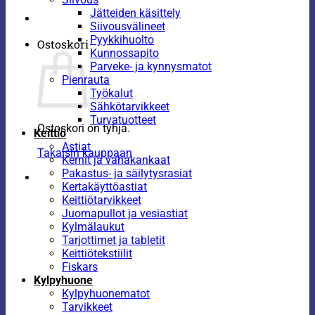
Jätteiden käsittely
Siivousvälineet
Pyykkihuolto
Ostoskori
Kunnossapito
Parveke- ja kynnysmatot
Pienrauta
Työkalut
Sähkötarvikkeet
Turvatuotteet
Ostoskori on tyhjä.
Keittiö
Astiat
Takaisin kauppaan
Kernit ja vahakankaat
Pakastus- ja säilytysrasiat
Kertakäyttöastiat
Keittiötarvikkeet
Juomapullot ja vesiastiat
Kylmälaukut
Tarjottimet ja tabletit
Keittiötekstiilit
Fiskars
Kylpyhuone
Kylpyhuonematot
Tarvikkeet