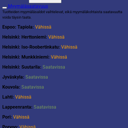
ajoneuvot
Myymäläsaatavuus
määrä
Tuotteiden myymäläsaldot vaihtelevat, eikä myymäläkohtaista saatavuutta
voida täysin taata.
Espoo: Tapiola:
Vähissä
Helsinki: Herttoniemi:
Vähissä
Helsinki: Iso-Roobertinkatu:
Vähissä
Helsinki: Munkkiniemi:
Vähissä
Helsinki: Suutarila:
Saatavissa
Jyväskyla:
Saatavissa
Kouvola:
Saatavissa
Lahti:
Vähissä
Lappeenranta:
Saatavissa
Pori:
Vähissä
Porvoo:
Vähissä