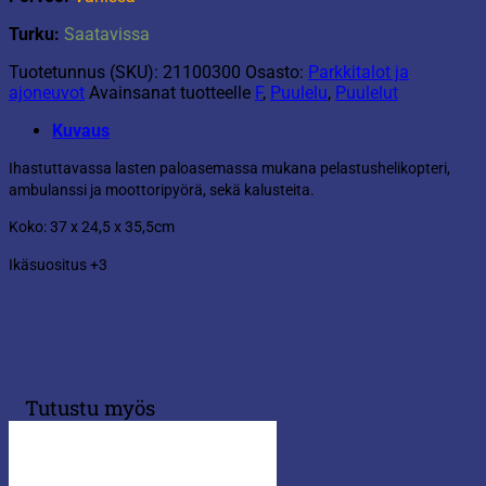
Turku:
Saatavissa
Tuotetunnus (SKU):
21100300
Osasto:
Parkkitalot ja
ajoneuvot
Avainsanat tuotteelle
F
,
Puulelu
,
Puulelut
Kuvaus
Ihastuttavassa lasten paloasemassa mukana pelastushelikopteri,
ambulanssi ja moottoripyörä, sekä kalusteita.
Koko: 37 x 24,5 x 35,5cm
Ikäsuositus +3
Tutustu myös