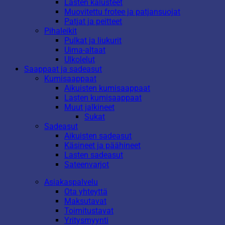
Lasten kalusteet
Muovitettu frotee ja patjansuojat
Patjat ja peitteet
Pihaleikit
Pulkat ja liukurit
Uima-altaat
Ulkolelut
Saappaat ja sadeasut
Kumisaappaat
Aikuisten kumisaappaat
Lasten kumisaappaat
Muut jalkineet
Sukat
Sadeasut
Aikuisten sadeasut
Käsineet ja päähineet
Lasten sadeasut
Sateenvarjot
Asiakaspalvelu
Ota yhteyttä
Maksutavat
Toimitustavat
Yritysmyynti