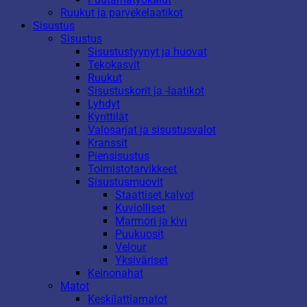
Ruukut ja parvekelaatikot
Sisustus
Sisustus
Sisustustyynyt ja huovat
Tekokasvit
Ruukut
Sisustuskorit ja -laatikot
Lyhdyt
Kynttilät
Valosarjat ja sisustusvalot
Kranssit
Piensisustus
Toimistotarvikkeet
Sisustusmuovit
Staattiset kalvot
Kuviolliset
Marmori ja kivi
Puukuosit
Velour
Yksiväriset
Keinonahat
Matot
Keskilattiamatot