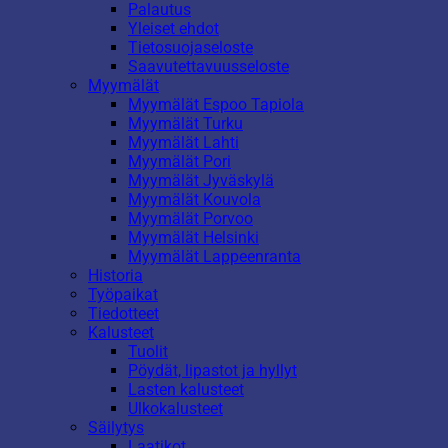
Palautus
Yleiset ehdot
Tietosuojaseloste
Saavutettavuusseloste
Myymälät
Myymälät Espoo Tapiola
Myymälät Turku
Myymälät Lahti
Myymälät Pori
Myymälät Jyväskylä
Myymälät Kouvola
Myymälät Porvoo
Myymälät Helsinki
Myymälät Lappeenranta
Historia
Työpaikat
Tiedotteet
Kalusteet
Tuolit
Pöydät, lipastot ja hyllyt
Lasten kalusteet
Ulkokalusteet
Säilytys
Laatikot