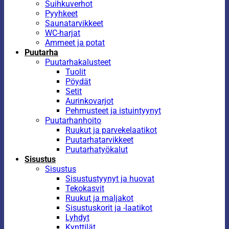
Suihkuverhot
Pyyhkeet
Saunatarvikkeet
WC-harjat
Ammeet ja potat
Puutarha
Puutarhakalusteet
Tuolit
Pöydät
Setit
Aurinkovarjot
Pehmusteet ja istuintyynyt
Puutarhanhoito
Ruukut ja parvekelaatikot
Puutarhatarvikkeet
Puutarhatyökalut
Sisustus
Sisustus
Sisustustyynyt ja huovat
Tekokasvit
Ruukut ja maljakot
Sisustuskorit ja -laatikot
Lyhdyt
Kynttilät